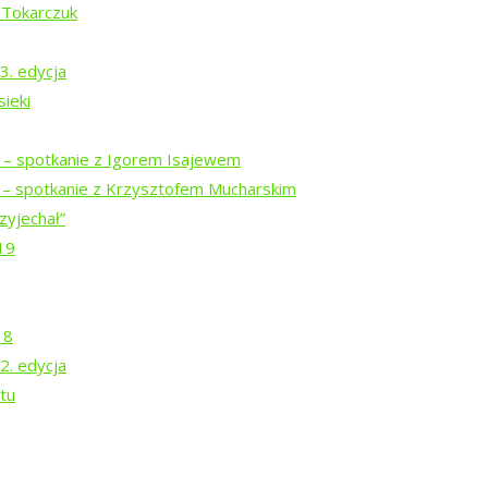
 Tokarczuk
ałam na pierwszą czy drugą lekcję, zawsze było jakieś połączeni
 złapać autobus powrotny do Białowieży. Od momentu, gdy zaczęł
3. edycja
ieki
omina student transportu, jeździ tylko dwóch przewoźników. Iloś
tóre połączenia zostały zlikwidowane ze względu na nierentowność
i – spotkanie z Igorem Isajewem
ją szans na uzyskanie dotacji z gmin na realizację przewozów, ni
i – spotkanie z Krzysztofem Mucharskim
en sposób z linii Białowieża-Hajnówka wycofało się paru przewoź
zyjechał”
weekendy. W przypadku miejscowości turystycznych brak dobrego 
19
nży turystycznej. A przecież coraz więcej turystów chce podróżow
18
2. edycja
tu
ęci potrafi wyrecytować, jaki przewoźnik działa w Augustowie, a j
 o 100 km, szykują się zmiany. Przede wszystkim, jeśli chodzi o
ez PKS NOVA. Powstaną nowe kursy łączące miasta, których wcześ