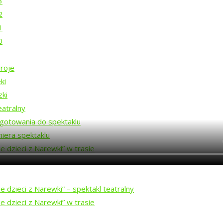
3
2
1
0
roje
ki
zki
eatralny
gotowania do spektaklu
iera spektaklu
e dzieci z Narewki” w trasie
 dzieci z Narewki” ⁠–⁠ spektakl teatralny
e dzieci z Narewki” w trasie
Wolności – Centrum Rozwoju Społeczeństwa Obywatelskiego ze środków Rz