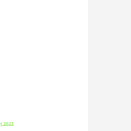
kim. Powiaty Grodziski, Baranów,
ię i działają wspólnie.
busowych przez różne jednostki
eć zsynchronizowanych ze sobą
az jednolity i wysoki
Grażyna Chyra
ej 2023