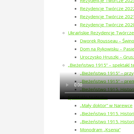
Rezydencje Twórcze 202
Rezydencje Twórcze 202
Rezydencje Twórcze 202
Rezydencje Twórcze 202
Ukraińskie Rezydencje Twórcze
Dworek Rousseau – Świno
Dom na Rykowisku – Pasie
Uroczysko Hruszki – Grus
„Bieżeństwo 1915” – spektakl t
„Bieżeństwo 1915” – przy
„Bieżeństwo 1915” – prem
„Bieżeństwo 1915. Histori
Spektakle teatralne
„Mały doktor” w Narewce
„Bieżeństwo 1915. Historie
„Bieżeństwo 1915. Histori
Sfinansowano przez Narodowy Instytut 
Monodram „Ksenia”
Obywatelskich na lata 2018-2030