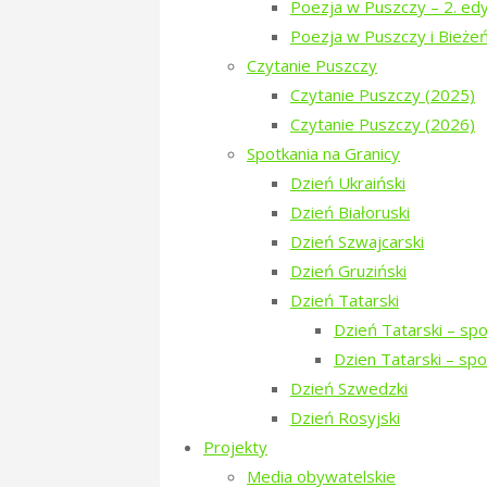
Pan Tichoniuk dodaje – Zgodnie ze 
Poezja w Puszczy – 2. edy
przewozów autobusowych przeprowad
Poezja w Puszczy i Bieże
obejmujących obszar powiatu hajno
Czytanie Puszczy
komunikacyjnemu mieszkańców powi
Czytanie Puszczy (2025)
Czytanie Puszczy (2026)
Tymczasem 15 grudnia zmienił się r
Spotkania na Granicy
publiczny nie jest odpowiednio sko
Dzień Ukraiński
Dzień Białoruski
– Nie to, że się nie da, ale trwa t
Dzień Szwajcarski
lub nawet dwie. W weekendy czasem 
Dzień Gruziński
publiczną.
Dzień Tatarski
Dzień Tatarski – sp
Model do naśladowania
Dzien Tatarski – sp
Dzień Szwedzki
– Są pozytywne przykłady tego, że 
Dzień Rosyjski
możemy znaleźć na Mazowszu. To Gro
Projekty
zwiększa, a także na to, by z autob
Media obywatelskie