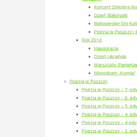
nowe połączenia na trasie Bielsk Pod
Koncert Zmiciera W
Dzień Białoruski
– Coś się ruszyło. Teraz PKS dostał
Białowieskie Dni Kul
w naszym najbliższym regionie. Jede
Poezja w Puszczy i
działa. Poza tym część przewoźnikó
Rok 2016
danego autobusu na żywo za pomocą 
Inauguracja
Dzień Ukraiński
Skomunikowanie
Warsztaty: Pamięta
Monodram „Ksenia”
Zmiany więc napawają optymizmem, c
Poezja w Puszczy
mogłoby być takie ułożenie rozkła
Poezja w Puszczy – 7. ed
skomunikowanie różnych środków tr
Poezja w Puszczy – 6. ed
Poezja w Puszczy – 5. ed
– W tutejszym starostwie nie ma os
Poezja w Puszczy – 4. ed
przewozach pasażerskich nie prowad
Poezja w Puszczy – 4 edy
Tichoniuk, Naczelnik Wydziału Komu
Poezja w Puszczy – 3. edy