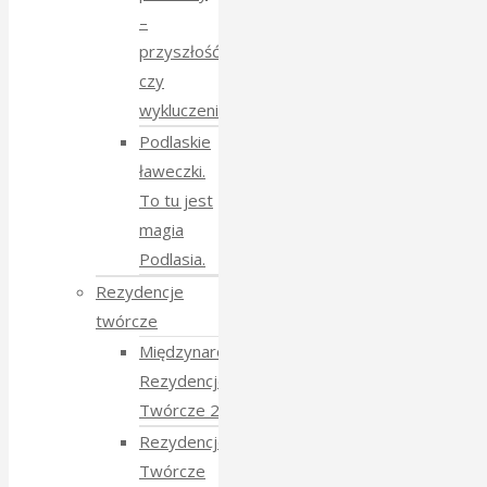
–
przyszłość
czy
wykluczenie?
Podlaskie
ławeczki.
To tu jest
magia
Podlasia.
Rezydencje
twórcze
Międzynarodowe
Rezydencje
Twórcze 2026
Rezydencje
Twórcze