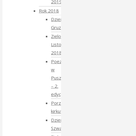
2019
Rok 2018
Dzień
Gruziński
Zielony
Listopad
2018
Poezja
w
Puszczy
– 2.
edycja
Porządkowanie
kirkutu
Dzień
Szwajcarski