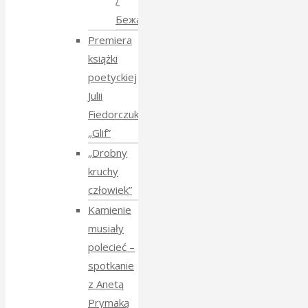
/
Бежанства
Premiera
książki
poetyckiej
Julii
Fiedorczuk
„Glif”
„Drobny
kruchy
człowiek”
Kamienie
musiały
polecieć –
spotkanie
z Anetą
Prymaką