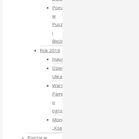
Poezja
w
Puszczy
i
Bieżeństwo
Rok 2016
Inauguracja
Dzień
Ukraiński
Warsztaty:
Pamiętajmy
o
ogrodach
Monodram
„Ksenia”
Poezja w