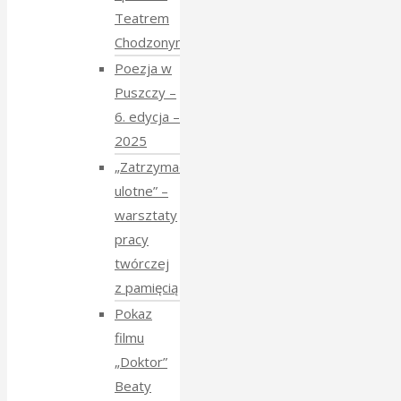
Teatrem
Chodzonym
Poezja w
Puszczy –
6. edycja –
2025
„Zatrzymać
ulotne” –
warsztaty
pracy
twórczej
z pamięcią
Pokaz
filmu
„Doktor”
Beaty