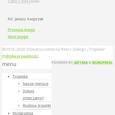
Full
1280 × 944
pixels
size
fot. Janusz Kasprzak
Previous image
Next image
©2016-2026 Stowarzyszenie na Rzecz Dialogu „Tropinka”
Polityka prywatności
Back
POWERED BY
SEPTERA
&
WORDPRESS.
menu
to
Tropinka
Top
Nasze miejsce
Dokąd
zmierzamy?
Rodzice tropinki
Wydarzenia