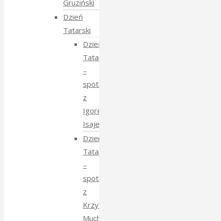
Gruziński
Dzień
Tatarski
Dzień
Tatarski
–
spotkanie
z
Igorem
Isajewem
Dzien
Tatarski
–
spotkanie
z
Krzysztofem
Mucharskim