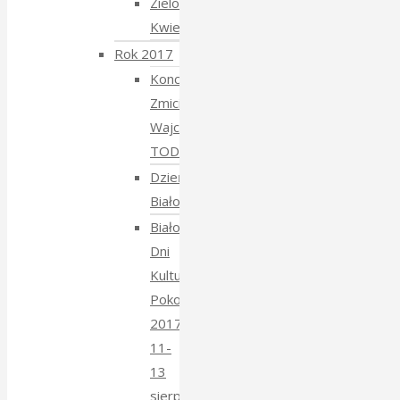
Zielony
Kwiecień
Rok 2017
Koncert
Zmiciera
Wajciuszkiewicza
TODARA
Dzień
Białoruski
Białowieskie
Dni
Kultury
Pokoju
2017
11-
13
sierpnia