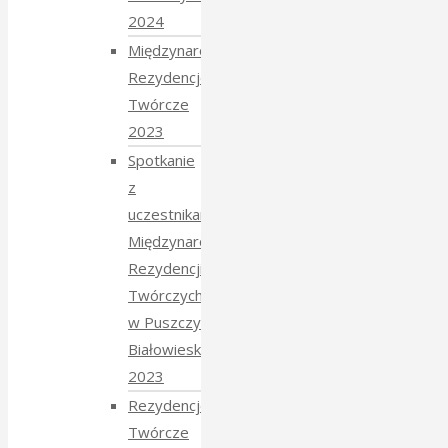
2024
Międzynarodowe
Rezydencje
Twórcze
2023
Spotkanie
z
uczestnikami
Międzynarodowych
Rezydencji
Twórczych
w Puszczy
Białowieskiej
2023
Rezydencje
Twórcze