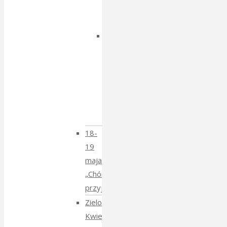
Igorem
Isajewem
Dzien
Tatarski
–
spotkanie
z
Krzysztofem
Mucharskim
18-
19
maja
„Chór
przyjechał”
Zielony
Kwiecień