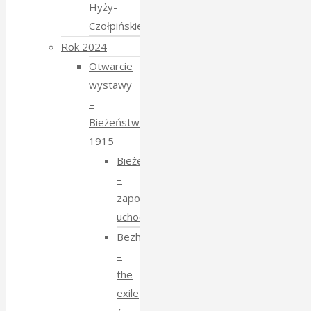
Hyży-
Czołpińskiej
Rok 2024
Otwarcie
wystawy
–
Bieżeństwo
1915
Bieżeństwo
–
zapomniane
uchodźstwo
Bezhenstvo
–
the
exile