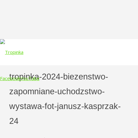
tropinka-2024-biezenstwo-
Facebook
YouTube
zapomniane-uchodzstwo-
Skip
to
wystawa-fot-janusz-kasprzak-
content
24