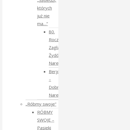
„Sąsiedzi,
których
już nie
ma…”
80.
Rocznica
Zagłady
Żydów
Narewkowskich
Berjozkele
–
Dobranoc
Narewko
„Róbmy swoje”
RÓBMY
SWOJE –
Pasieki