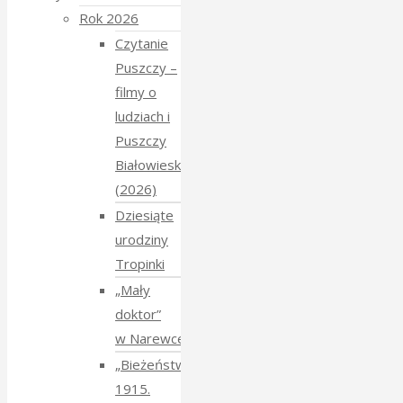
Rok 2026
Czytanie
Puszczy –
filmy o
ludziach i
Puszczy
Białowieskiej
(2026)
Dziesiąte
urodziny
Tropinki
„Mały
doktor”
w Narewce
„Bieżeństwo
1915.