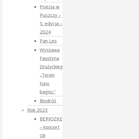
Poezja w
Puszczy –
5. edycja –
2024
Pan Les
Wystawa
Faustyna
Drużyckiego
„Teren
typu
bagno.”
Biodróż
Rok 2023
BERJOZKELE
– koncert
Oli