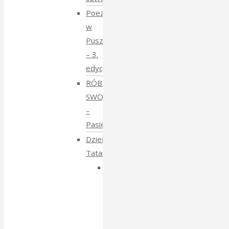
Poezja
w
Puszczy
– 3.
edycja
RÓBMY
SWOJE
–
Pasieki
Dzień
Tatarski
Dzień
Tatarski
–
spotkanie
z