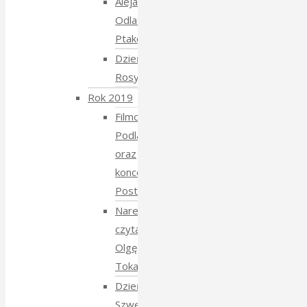
Aleja
Odlatujących
Ptaków
Dzień
Rosyjski
Rok 2019
Filmowe
Podlasie
oraz
koncert
Postmana
Narewka
czyta
Olgę
Tokarczuk
Dzień
Szwedzki