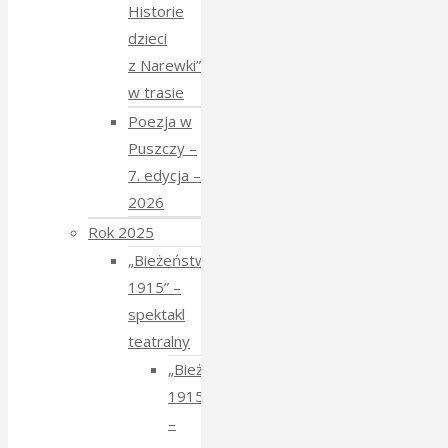
Historie
dzieci
z Narewki”
w trasie
Poezja w
Puszczy –
7. edycja –
2026
Rok 2025
„Bieżeństwo
1915” –
spektakl
teatralny
„Bieżeństwo
1915”
–