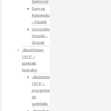
Świnoroje
Dom na
Rykowisku
– Pasieki
Uroczysko
Hruszki –
Gruszki
„Bieżeństwo
1915” –
spektakl
teatralny
„Bieżeństwo
1915” –
przygotowania
do
spektaklu
„Bieżeństwo