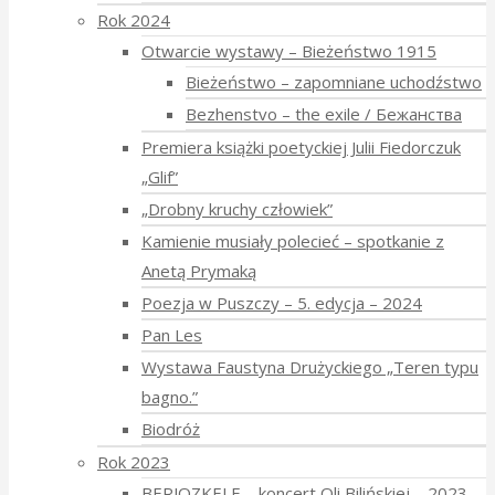
Rok 2024
Otwarcie wystawy – Bieżeństwo 1915
Bieżeństwo – zapomniane uchodźstwo
Bezhenstvo – the exile / Бежанства
Premiera książki poetyckiej Julii Fiedorczuk
„Glif”
„Drobny kruchy człowiek”
Kamienie musiały polecieć – spotkanie z
Anetą Prymaką
Poezja w Puszczy – 5. edycja – 2024
Pan Les
Wystawa Faustyna Drużyckiego „Teren typu
bagno.”
Biodróż
Rok 2023
BERJOZKELE – koncert Oli Bilińskiej – 2023