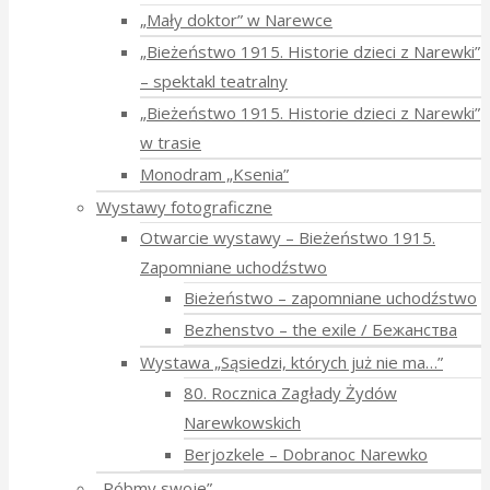
„Mały doktor” w Narewce
„Bieżeństwo 1915. Historie dzieci z Narewki”
⁠–⁠ spektakl teatralny
„Bieżeństwo 1915. Historie dzieci z Narewki”
w trasie
Monodram „Ksenia”
Wystawy fotograficzne
Otwarcie wystawy – Bieżeństwo 1915.
Zapomniane uchodźstwo
Bieżeństwo – zapomniane uchodźstwo
Bezhenstvo – the exile / Бежанства
Wystawa „Sąsiedzi, których już nie ma…”
80. Rocznica Zagłady Żydów
Narewkowskich
Berjozkele – Dobranoc Narewko
„Róbmy swoje”