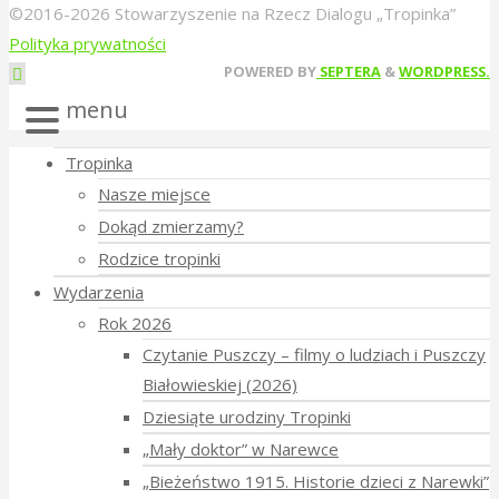
©2016-2026 Stowarzyszenie na Rzecz Dialogu „Tropinka”
Polityka prywatności
Back
POWERED BY
SEPTERA
&
WORDPRESS.
to
menu
Top
Tropinka
Nasze miejsce
Dokąd zmierzamy?
Rodzice tropinki
Wydarzenia
Rok 2026
Czytanie Puszczy – filmy o ludziach i Puszczy
Białowieskiej (2026)
Dziesiąte urodziny Tropinki
„Mały doktor” w Narewce
„Bieżeństwo 1915. Historie dzieci z Narewki”