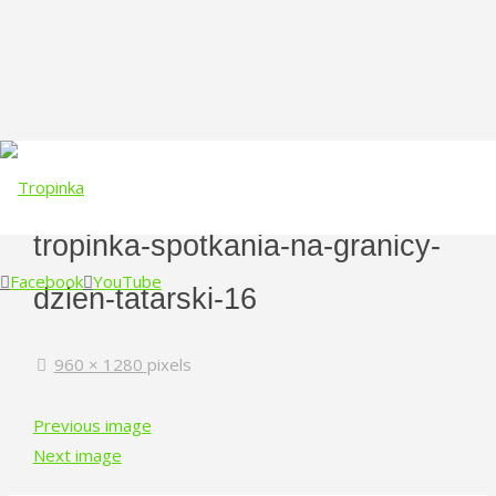
tropinka-spotkania-na-granicy-
Facebook
YouTube
dzien-tatarski-16
Skip
Full
960 × 1280
pixels
to
size
content
Previous image
Next image