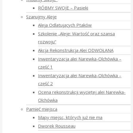
RÓBMY SWOJE – Pasieki
Szanujmy Aleje
Aleja Odlatujących Ptaków
Szkolenie „Aleje: Wartość oraz szansa
rozwoju”
Akcja Rekonstrukcja Alei ODWOŁANA
Inwentaryzacja alei Narewka-Olchówka –
część 1
Inwentaryzacja alei Narewka-Olchówka –
część 2
Ocena rekonstrukcji wyciętej alei Narewka-
Olchówka
Pamięć miejsca
Mapy miejsc, których już nie ma
Dworek Rousseau