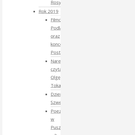
Rosyjski
Rok 2019
Filmowe
Podlasie
oraz
koncert
Postmana
Narewka
czyta
Olgę
Tokarczuk
Dzień
Szwedzki
Poezja
w
Puszczy