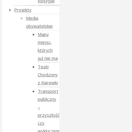
Rosyjski
Projekty
Media
obywatelskie
Mapy
miejsc,
których
już nie ma
Teatr
Chodzony
z Narewki
Transport
publiczny
–
przyszłość
czy
wykluczenie?