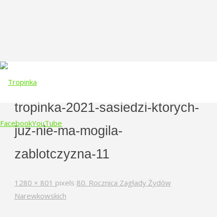
tropinka-2021-sasiedzi-ktorych-
Facebook
YouTube
juz-nie-ma-mogila-
Skip
zablotczyzna-11
to
content
Full
1280 × 801
pixels
80. Rocznica Zagłady Żydów
size
Narewkowskich