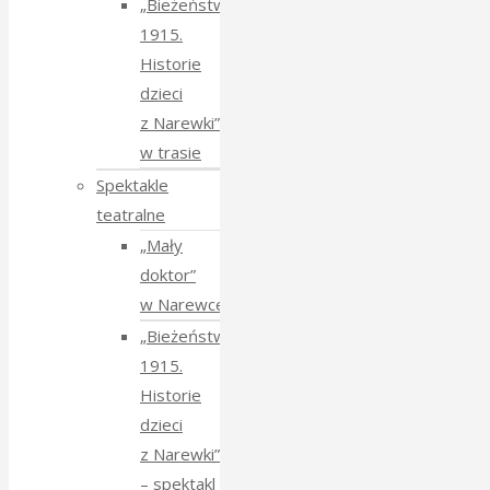
„Bieżeństwo
1915.
Historie
dzieci
z Narewki”
w trasie
Spektakle
teatralne
„Mały
doktor”
w Narewce
„Bieżeństwo
1915.
Historie
dzieci
z Narewki”
⁠–⁠ spektakl teatralny