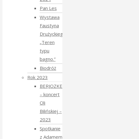
Pan Les
Wystawa
Faustyna
Drużyckiego
„Teren
typu
bagno.”
Biodróż
Rok 2023
BERJOZKELE
– koncert
Oli
Bilińskiej –
2023
Spotkanie
z Adamem