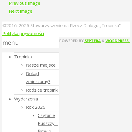
Previous image
Next image
©2016-2026 Stowarzyszenie na Rzecz Dialogu „Tropinka”
Polityka prywatności
Back
POWERED BY
SEPTERA
&
WORDPRESS.
menu
to
Tropinka
Top
Nasze miejsce
Dokąd
zmierzamy?
Rodzice tropinki
Wydarzenia
Rok 2026
Czytanie
Puszczy –
filmy o