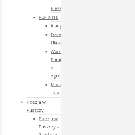
i
Bieżeństwo
Rok 2016
Inauguracja
Dzień
Ukraiński
Warsztaty:
Pamiętajmy
o
ogrodach
Monodram
„Ksenia”
Poezja w
Puszczy
Poezja w
Puszczy –
7. edycja –