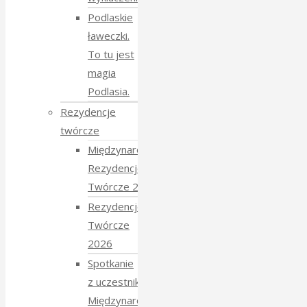
Podlaskie
ławeczki.
To tu jest
magia
Podlasia.
Rezydencje
twórcze
Międzynarodowe
Rezydencje
Twórcze 2026
Rezydencje
Twórcze
2026
Spotkanie
z uczestnikami
Międzynarodowych