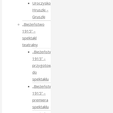
Uroczysko
Hruszki –
Gruszki
„Bieżeństwo
1915” –
spektakl
teatralny
„Bieżeństwo
1915” –
przygotowania
do
spektaklu
„Bieżeństwo
1915” –
premiera
spektaklu