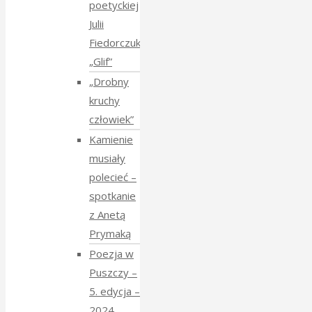
poetyckiej
Julii
Fiedorczuk
„Glif”
„Drobny
kruchy
człowiek”
Kamienie
musiały
polecieć –
spotkanie
z Anetą
Prymaką
Poezja w
Puszczy –
5. edycja –
2024