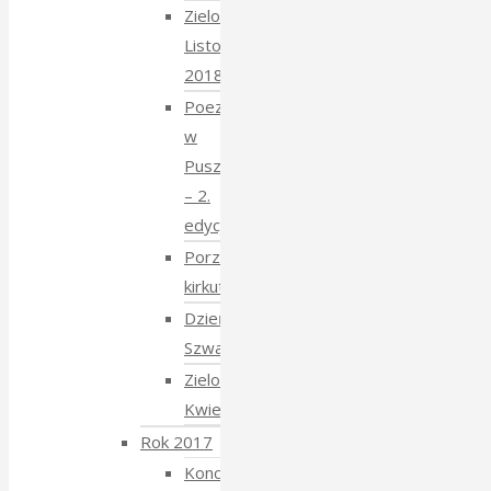
Zielony
Listopad
2018
Poezja
w
Puszczy
– 2.
edycja
Porządkowanie
kirkutu
Dzień
Szwajcarski
Zielony
Kwiecień
Rok 2017
Koncert