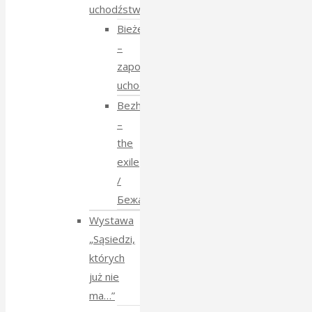
uchodźstwo
Bieżeństwo
–
zapomniane
uchodźstwo
Bezhenstvo
–
the
exile
/
Бежанства
Wystawa
„Sąsiedzi,
których
już nie
ma…”