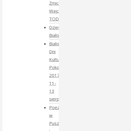
Zmiciera
Wajciuszkiewicza
TODARA
Dzień
Białoruski
Białowieskie
Dni
Kultury
Pokoju
2017
11-
13
sierpnia
Poezja
w
Puszczy