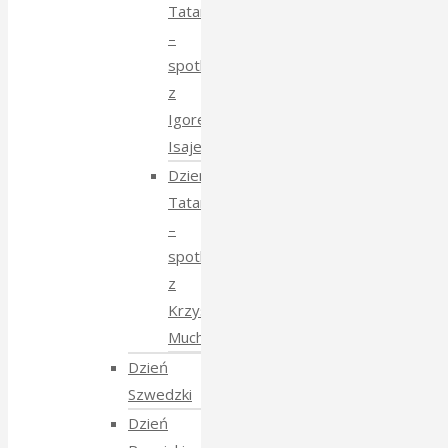
Tatarski
–
spotkanie
z
Igorem
Isajewem
Dzien
Tatarski
–
spotkanie
z
Krzysztofem
Mucharskim
Dzień
Szwedzki
Dzień