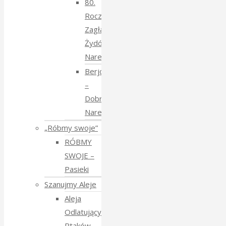
80.
Rocznica
Zagłady
Żydów
Narewkowskich
Berjozkele
–
Dobranoc
Narewko
„Róbmy swoje”
RÓBMY
SWOJE –
Pasieki
Szanujmy Aleje
Aleja
Odlatujących
Ptaków