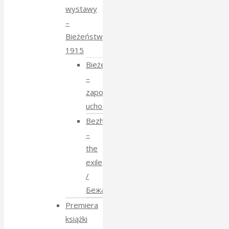
wystawy
–
Bieżeństwo
1915
Bieżeństwo
–
zapomniane
uchodźstwo
Bezhenstvo
–
the
exile
/
Бежанства
Premiera
książki