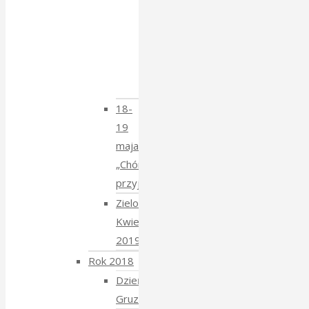
–
spotkanie
z
Krzysztofem
Mucharskim
18-
19
maja
„Chór
przyjechał”
Zielony
Kwiecień
2019
Rok 2018
Dzień
Gruziński