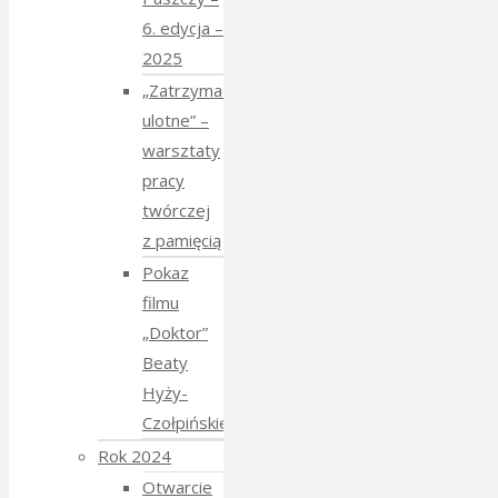
6. edycja –
2025
„Zatrzymać
ulotne” –
warsztaty
pracy
twórczej
z pamięcią
Pokaz
filmu
„Doktor”
Beaty
Hyży-
Czołpińskiej
Rok 2024
Otwarcie