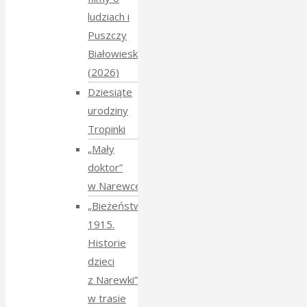
ludziach i
Puszczy
Białowieskiej
(2026)
Dziesiąte
urodziny
Tropinki
„Mały
doktor”
w Narewce
„Bieżeństwo
1915.
Historie
dzieci
z Narewki”
w trasie