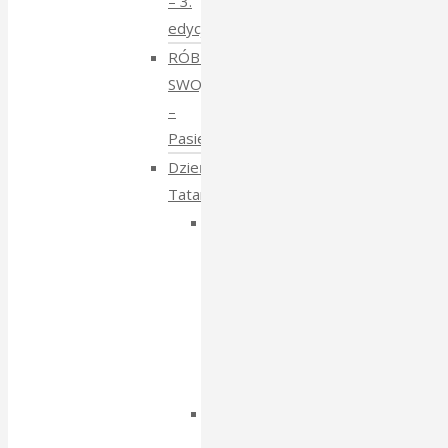
– 3.
edycja
RÓBMY
SWOJE
–
Pasieki
Dzień
Tatarski
Dzień
Tatarski
–
spotkanie
z
Igorem
Isajewem
Dzien
Tatarski