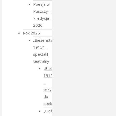
Poezja w
Puszczy –
7. edycja –
2026
Rok 2025
„Bieżeństwo
1915” –
spektakl
teatralny
„Bieżeństwo
1915”
–
przygotowania
do
spektaklu
„Bieżeństwo