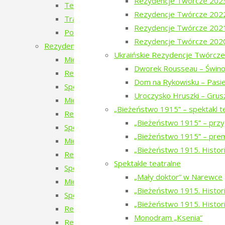
Rezydencje Twórcze 202
Teatr Chodzony z Narewki
Rezydencje Twórcze 202
Transport publiczny – przyszłość czy wyklucze
Rezydencje Twórcze 202
Podlaskie ławeczki. To tu jest magia Podlasia.
Rezydencje Twórcze 202
Rezydencje twórcze
Ukraińskie Rezydencje Twórcze
Międzynarodowe Rezydencje Twórcze 2026
Dworek Rousseau – Świno
Rezydencje Twórcze 2026
Dom na Rykowisku – Pasie
Spotkanie z uczestnikami Międzynarodowych 
Uroczysko Hruszki – Grus
Międzynarodowe Rezydencje Twórcze 2025
„Bieżeństwo 1915” – spektakl t
Rezydencje Twórcze 2025
„Bieżeństwo 1915” – przy
Spotkanie z uczestnikami Międzynarodowych 
„Bieżeństwo 1915” – prem
Międzynarodowe Rezydencje Twórcze 2024
„Bieżeństwo 1915. Histori
Rezydencje Twórcze 2024
Spektakle teatralne
Spotkanie z uczestnikami Międzynarodowych 
„Mały doktor” w Narewce
Międzynarodowe Rezydencje Twórcze 2023
„Bieżeństwo 1915. Historie
Spotkanie z uczestnikami Międzynarodowych R
„Bieżeństwo 1915. Histori
Rezydencje Twórcze 2023
Monodram „Ksenia”
Rezydencje Twórcze 2022