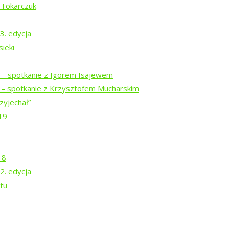
 Tokarczuk
3. edycja
ieki
i – spotkanie z Igorem Isajewem
i – spotkanie z Krzysztofem Mucharskim
zyjechał”
19
18
2. edycja
tu
a