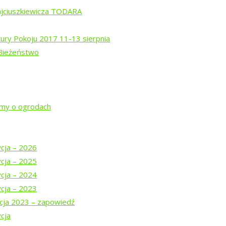
ajciuszkiewicza TODARA
tury Pokoju 2017 11-13 sierpnia
 Bieżeństwo
rem Isajewem
ysztofem Mucharskim
jmy o ogrodach
ycja – 2026
ycja – 2025
ycja – 2024
ycja – 2023
cja 2023 – zapowiedź
cja
DARA