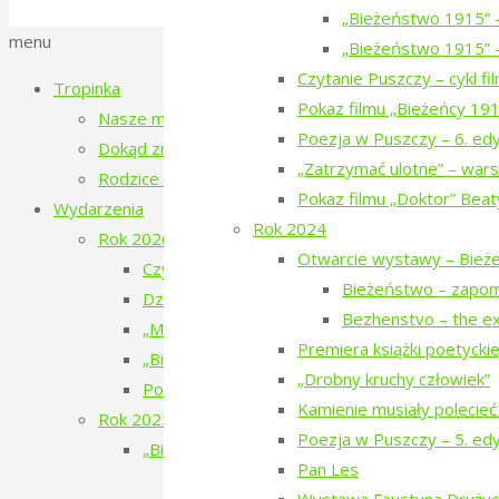
Polityka prywatności
„Bieżeństwo 1915” 
Back
menu
„Bieżeństwo 1915” –
to
Czytanie Puszczy – cykl f
Tropinka
Top
Pokaz filmu „Bieżeńcy 19
Nasze miejsce
Poezja w Puszczy – 6. ed
Dokąd zmierzamy?
„Zatrzymać ulotne” – wars
Rodzice tropinki
Pokaz filmu „Doktor” Beat
Wydarzenia
Rok 2024
Rok 2026
Otwarcie wystawy – Bież
Czytanie Puszczy – filmy o ludziach i Puszczy 
Bieżeństwo – zapo
Dziesiąte urodziny Tropinki
Bezhenstvo – the ex
„Mały doktor” w Narewce
Premiera książki poetyckiej 
„Bieżeństwo 1915. Historie dzieci z Narewki” 
„Drobny kruchy człowiek”
Poezja w Puszczy – 7. edycja – 2026
Kamienie musiały polecieć
Rok 2025
Poezja w Puszczy – 5. ed
„Bieżeństwo 1915” – spektakl teatralny
Pan Les
„Bieżeństwo 1915” – przygotowania do 