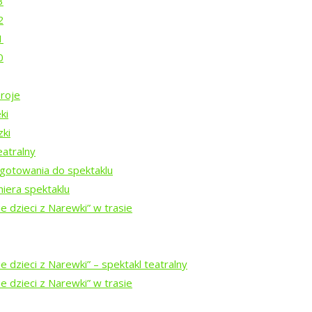
3
2
nie?
1
0
roje
ki
Rezydencji Twórczych 2026
zki
eatralny
gotowania do spektaklu
Rezydencji Twórczych 2025
iera spektaklu
e dzieci z Narewki” w trasie
Rezydencji Twórczych 2024
 dzieci z Narewki” ⁠–⁠ spektakl teatralny
ezydencji Twórczych w Puszczy Białowieskiej 2023
e dzieci z Narewki” w trasie