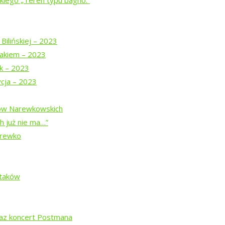
iego „Teren typu bagno.”
u
z Teatrem Chodzonym
Bilińskiej – 2023
akiem – 2023
j z pamięcią
uk – 2023
ycja – 2023
dów Narewkowskich
h już nie ma…”
arewko
”
ą Prymaką
Ptaków
agno.”
raz koncert Postmana