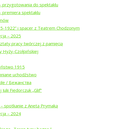
– przygotowania do spektaklu
 premiera spektaklu
ilmów
15-1922” i spacer z Teatrem Chodzonym
ycja – 2025
ztaty pracy twórczej z pamięcią
y Hyży-Czołpińskiej
eństwo 1915
Białowieskiej (2026)
mniane uchodźstwo
ile / Бежанства
Julii Fiedorczuk „Glif”
w trasie
 – spotkanie z Anetą Prymaką
ycja – 2024
spektaklu