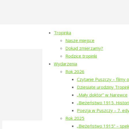
Tropinka
Nasze miejsce
Dokąd zmierzamy?
Rodzice tropinki
tropinka-2021-sasie
Wydarzenia
Rok 2026
Full
853 × 1280
pixels
80. Rocznica Za
Czytanie Puszczy – filmy o
size
Dziesiąte urodziny Tropink
Previous image
„Mały doktor” w Narewce
Next image
„Bieżeństwo 1915. Histori
Poezja w Puszczy – 7. ed
Rok 2025
©2016-2026 Stowarzyszenie na Rzecz Dial
„Bieżeństwo 1915” – spekt