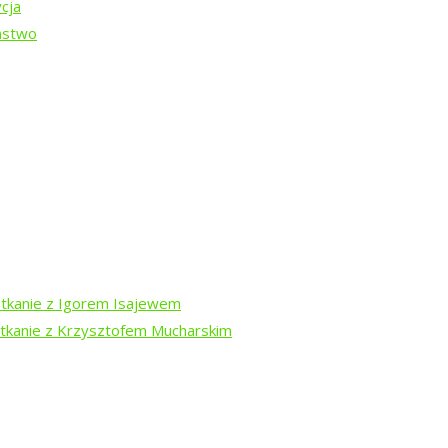
cja
ństwo
-13 sierpnia
otkanie z Igorem Isajewem
otkanie z Krzysztofem Mucharskim
dź