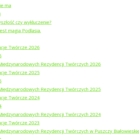
nie ma
i
yszłość czy wykluczenie?
jest magia Podlasia.
cje Twórcze 2026
6
i Międzynarodowych Rezydencji Twórczych 2026
cje Twórcze 2025
5
ajewem
i Międzynarodowych Rezydencji Twórczych 2025
em Mucharskim
cje Twórcze 2024
4
i Międzynarodowych Rezydencji Twórczych 2024
cje Twórcze 2023
 Międzynarodowych Rezydencji Twórczych w Puszczy Białowieski