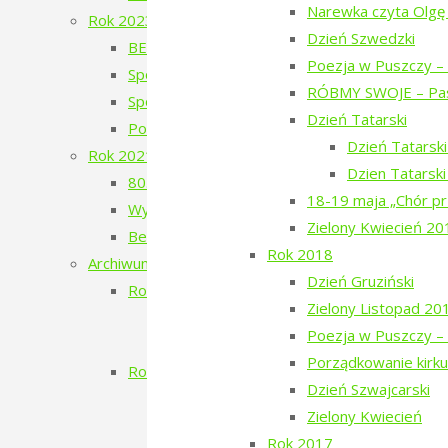
Narewka czyta Olgę
Rok 2023
Dzień Szwedzki
BERJOZKELE – koncert Oli Bilińskiej – 2023
Poezja w Puszczy – 
Spotkanie z Adamem Wajrakiem – 2023
RÓBMY SWOJE – Pas
Spotkanie z Julią Fiedorczuk – 2023
Dzień Tatarski
Poezja w Puszczy – 4. edycja – 2023
Dzień Tatarsk
Rok 2021
Dzien Tatarsk
80. Rocznica Zagłady Żydów Narewkowskich
18-19 maja „Chór pr
Wystawa „Sąsiedzi, których już nie ma…”
Zielony Kwiecień 20
Berjozkele – Dobranoc Narewko
Rok 2018
Archiwum 2016-2020
Dzień Gruziński
Rok 2020
Zielony Listopad 20
Aleja Odlatujących Ptaków
Poezja w Puszczy – 
Dzień Rosyjski
Porządkowanie kirku
Rok 2019
Dzień Szwajcarski
Filmowe Podlasie oraz koncert Postman
Zielony Kwiecień
Narewka czyta Olgę Tokarczuk
Rok 2017