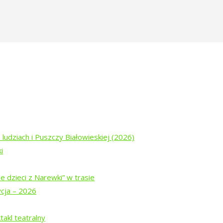
dzi-ktorych-juz-nie-ma-mogila-zablot
głady Żydów Narewkowskich
 ludziach i Puszczy Białowieskiej (2026)
i
e dzieci z Narewki” w trasie
ycja – 2026
ogu „Tropinka”
akl teatralny