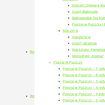
Dzień Szwedzki
Koncert Zmiciera W
Poezja w Puszczy – 3. edycja
Dzień Białoruski
RÓBMY SWOJE – Pasieki
Białowieskie Dni Kul
Dzień Tatarski
Poezja w Puszczy i
Dzień Tatarski – spotkanie z Igo
Rok 2016
Dzien Tatarski – spotkanie z Krz
Inauguracja
18-19 maja „Chór przyjechał”
Dzień Ukraiński
Zielony Kwiecień 2019
Warsztaty: Pamięta
Rok 2018
Monodram „Ksenia”
Dzień Gruziński
Poezja w Puszczy
Zielony Listopad 2018
Poezja w Puszczy – 7. ed
Poezja w Puszczy – 2. edycja
Poezja w Puszczy – 6. ed
Porządkowanie kirkutu
Poezja w Puszczy – 5. ed
Dzień Szwajcarski
Poezja w Puszczy – 4. ed
Zielony Kwiecień
Poezja w Puszczy – 4 edy
Rok 2017
Poezja w Puszczy – 3. edy
Koncert Zmiciera Wajciuszkiewicza TO