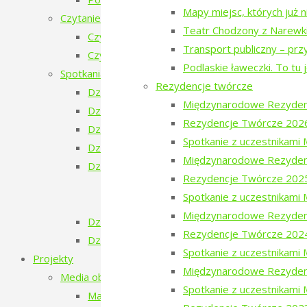
Mapy miejsc, których już 
Czytanie Puszczy
Teatr Chodzony z Narewk
Czytanie Puszczy (2025)
Transport publiczny – prz
Czytanie Puszczy (2026)
Podlaskie ławeczki. To tu 
Spotkania na Granicy
Rezydencje twórcze
Dzień Ukraiński
Międzynarodowe Rezyden
Dzień Białoruski
Rezydencje Twórcze 202
Dzień Szwajcarski
Spotkanie z uczestnikam
Dzień Gruziński
Międzynarodowe Rezyden
Dzień Tatarski
Rezydencje Twórcze 202
Dzień Tatarski – spotkanie z Igorem Is
Spotkanie z uczestnikam
Dzien Tatarski – spotkanie z Krzysztof
Międzynarodowe Rezyden
Dzień Szwedzki
Rezydencje Twórcze 202
Dzień Rosyjski
Spotkanie z uczestnikam
Projekty
Międzynarodowe Rezyden
Media obywatelskie
Spotkanie z uczestnikami
Mapy miejsc, których już nie ma