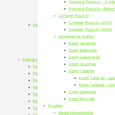
Poezja w Puszczy – 2. edy
Dzień Białoruski
Poezja w Puszczy i Bieże
Białowieskie Dni Kultury Pokoju 2017 11
Czytanie Puszczy
Poezja w Puszczy i Bieżeństwo
Czytanie Puszczy (2025)
Rok 2016
Czytanie Puszczy (2026)
Inauguracja
Spotkania na Granicy
Dzień Ukraiński
Dzień Ukraiński
Warsztaty: Pamiętajmy o ogrodach
Dzień Białoruski
Monodram „Ksenia”
Dzień Szwajcarski
Poezja w Puszczy
Dzień Gruziński
Poezja w Puszczy – 7. edycja – 2026
Dzień Tatarski
Poezja w Puszczy – 6. edycja – 2025
Dzień Tatarski – sp
Poezja w Puszczy – 5. edycja – 2024
Dzien Tatarski – sp
Poezja w Puszczy – 4. edycja – 2023
Dzień Szwedzki
Poezja w Puszczy – 4 edycja 2023 – zapowie
Dzień Rosyjski
Poezja w Puszczy – 3. edycja
Projekty
Poezja w Puszczy – 2. edycja
Media obywatelskie
Poezja w Puszczy i Bieżeństwo