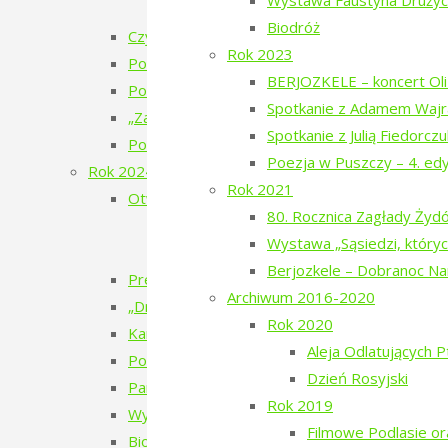
Wystawa Faustyna Drużyck
„Bieżeństwo 1915” – premiera spektakl
Biodróż
Czytanie Puszczy – cykl filmów
Rok 2023
Pokaz filmu „Bieżeńcy 1915-1922” i spacer 
BERJOZKELE – koncert Oli 
Poezja w Puszczy – 6. edycja – 2025
Spotkanie z Adamem Wajr
„Zatrzymać ulotne” – warsztaty pracy twórcze
Spotkanie z Julią Fiedorcz
Pokaz filmu „Doktor” Beaty Hyży-Czołpińskiej
Poezja w Puszczy – 4. ed
Rok 2024
Rok 2021
Otwarcie wystawy – Bieżeństwo 1915
80. Rocznica Zagłady Ży
Bieżeństwo – zapomniane uchodźstwo
Wystawa „Sąsiedzi, któryc
Bezhenstvo – the exile / Бежанства
Berjozkele – Dobranoc N
Premiera książki poetyckiej Julii Fiedorczuk „Glif
Archiwum 2016-2020
„Drobny kruchy człowiek”
Rok 2020
Kamienie musiały polecieć – spotkanie z Anet
Aleja Odlatujących 
Poezja w Puszczy – 5. edycja – 2024
Dzień Rosyjski
Pan Les
Rok 2019
Wystawa Faustyna Drużyckiego „Teren typu b
Filmowe Podlasie o
Biodróż