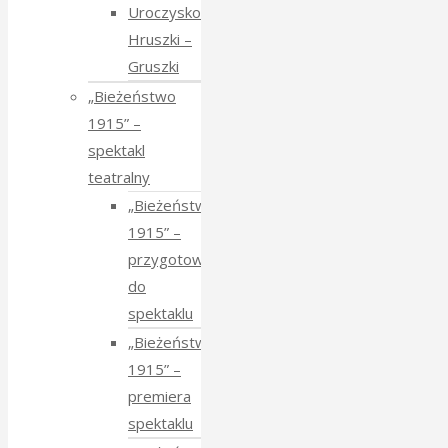
Uroczysko
Hruszki –
Gruszki
„Bieżeństwo
1915” –
spektakl
teatralny
„Bieżeństwo
1915” –
przygotowania
do
spektaklu
„Bieżeństwo
1915” –
premiera
spektaklu