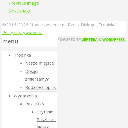
Previous image
Next image
©2016-2026 Stowarzyszenie na Rzecz Dialogu „Tropinka”
Polityka prywatności
Back
POWERED BY
SEPTERA
&
WORDPRESS.
menu
to
Tropinka
Top
Nasze miejsce
Dokąd
zmierzamy?
Rodzice tropinki
Wydarzenia
Rok 2026
Czytanie
Puszczy –
filmy o