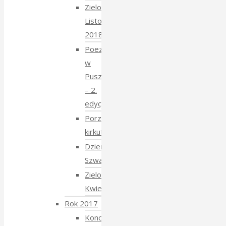
Zielony
Listopad
2018
Poezja
w
Puszczy
– 2.
edycja
Porządkowanie
kirkutu
Dzień
Szwajcarski
Zielony
Kwiecień
Rok 2017
Koncert