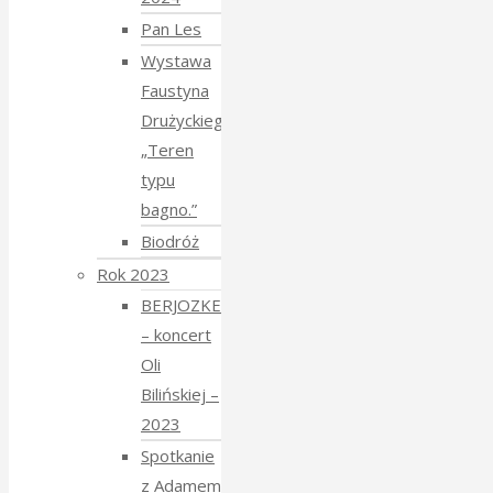
Pan Les
Wystawa
Faustyna
Drużyckiego
„Teren
typu
bagno.”
Biodróż
Rok 2023
BERJOZKELE
– koncert
Oli
Bilińskiej –
2023
Spotkanie
z Adamem