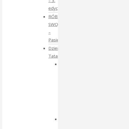
– 3.
edycja
RÓBMY
SWOJE
–
Pasieki
Dzień
Tatarski
Dzień
Tatarski
–
spotkanie
z
Igorem
Isajewem
Dzien
Tatarski