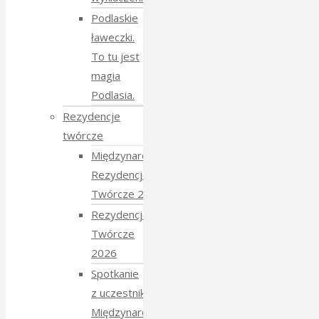
Podlaskie
ławeczki.
To tu jest
magia
Podlasia.
Rezydencje
twórcze
Międzynarodowe
Rezydencje
Twórcze 2026
Rezydencje
Twórcze
2026
Spotkanie
z uczestnikami
Międzynarodowych