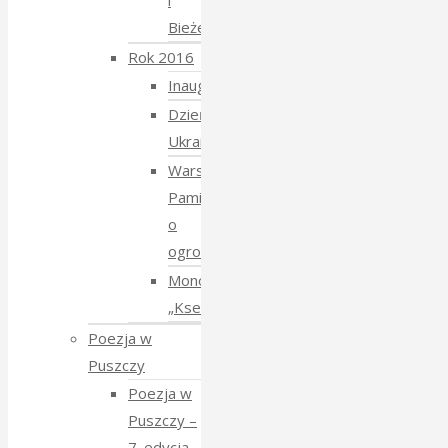
i
Bieżeństwo
Rok 2016
Inauguracja
Dzień
Ukraiński
Warsztaty:
Pamiętajmy
o
ogrodach
Monodram
„Ksenia”
Poezja w
Puszczy
Poezja w
Puszczy –
7. edycja –