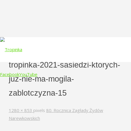
tropinka-2021-sasiedzi-ktorych-
Facebook
YouTube
juz-nie-ma-mogila-
Skip
zablotczyzna-15
to
content
Full
1280 × 853
pixels
80. Rocznica Zagłady Żydów
size
Narewkowskich