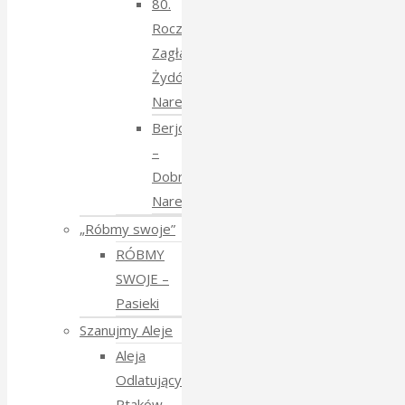
80.
Rocznica
Zagłady
Żydów
Narewkowskich
Berjozkele
–
Dobranoc
Narewko
„Róbmy swoje”
RÓBMY
SWOJE –
Pasieki
Szanujmy Aleje
Aleja
Odlatujących
Ptaków