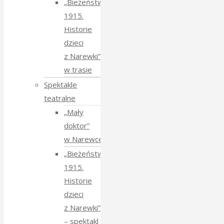
„Bieżeństwo
1915.
Historie
dzieci
z Narewki”
w trasie
Spektakle
teatralne
„Mały
doktor”
w Narewce
„Bieżeństwo
1915.
Historie
dzieci
z Narewki”
⁠–⁠ spektakl teatralny