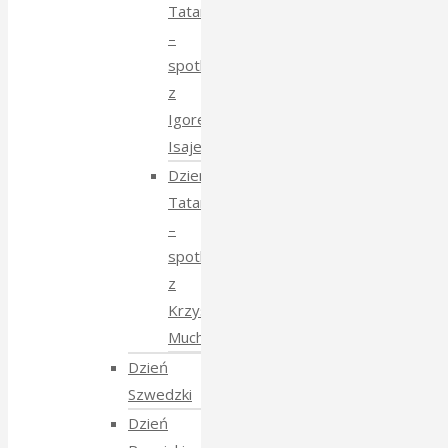
Tatarski
–
spotkanie
z
Igorem
Isajewem
Dzien
Tatarski
–
spotkanie
z
Krzysztofem
Mucharskim
Dzień
Szwedzki
Dzień