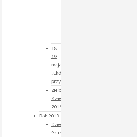
–
spotkanie
z
Krzysztofem
Mucharskim
18-
19
maja
„Chór
przyjechał”
Zielony
Kwiecień
2019
Rok 2018
Dzień
Gruziński