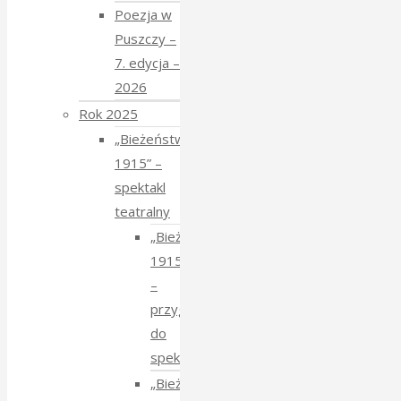
Poezja w
Puszczy –
7. edycja –
2026
Rok 2025
„Bieżeństwo
1915” –
spektakl
teatralny
„Bieżeństwo
1915”
–
przygotowania
do
spektaklu
„Bieżeństwo