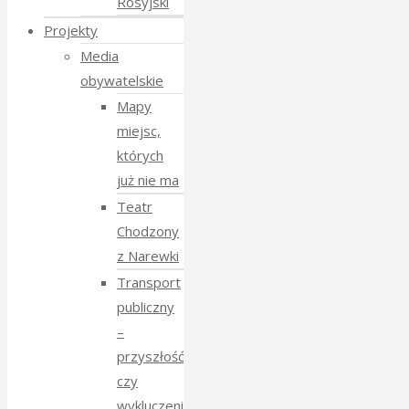
Rosyjski
Projekty
Media
obywatelskie
Mapy
miejsc,
których
już nie ma
Teatr
Chodzony
z Narewki
Transport
publiczny
–
przyszłość
czy
wykluczenie?