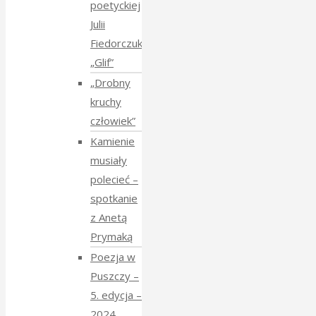
poetyckiej
Julii
Fiedorczuk
„Glif”
„Drobny
kruchy
człowiek”
Kamienie
musiały
polecieć –
spotkanie
z Anetą
Prymaką
Poezja w
Puszczy –
5. edycja –
2024