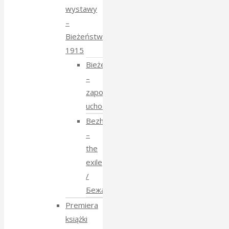
wystawy
–
Bieżeństwo
1915
Bieżeństwo
–
zapomniane
uchodźstwo
Bezhenstvo
–
the
exile
/
Бежанства
Premiera
książki