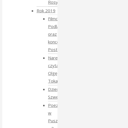
Rosyjski
Rok 2019
Filmowe
Podlasie
oraz
koncert
Postmana
Narewka
czyta
Olgę
Tokarczuk
Dzień
Szwedzki
Poezja
w
Puszczy