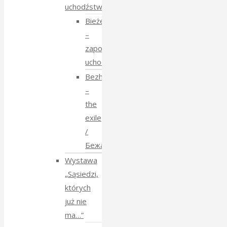
uchodźstwo
Bieżeństwo
–
zapomniane
uchodźstwo
Bezhenstvo
–
the
exile
/
Бежанства
Wystawa
„Sąsiedzi,
których
już nie
ma…”