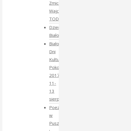
Zmiciera
Wajciuszkiewicza
TODARA
Dzień
Białoruski
Białowieskie
Dni
Kultury
Pokoju
2017
11-
13
sierpnia
Poezja
w
Puszczy