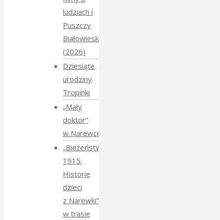
ludziach i
Puszczy
Białowieskiej
(2026)
Dziesiąte
urodziny
Tropinki
„Mały
doktor”
w Narewce
„Bieżeństwo
1915.
Historie
dzieci
z Narewki”
w trasie