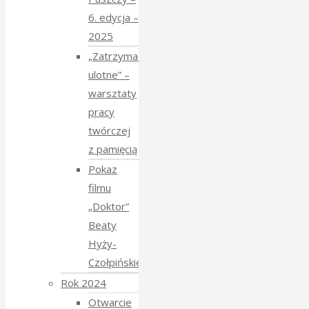
6. edycja –
2025
„Zatrzymać
ulotne” –
warsztaty
pracy
twórczej
z pamięcią
Pokaz
filmu
„Doktor”
Beaty
Hyży-
Czołpińskiej
Rok 2024
Otwarcie