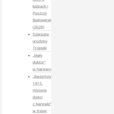
ludziach i
Puszczy
Białowieskiej
(2026)
Dziesiąte
urodziny
Tropinki
„Mały
doktor”
w Narewce
„Bieżeństwo
1915.
Historie
dzieci
z Narewki”
w trasie