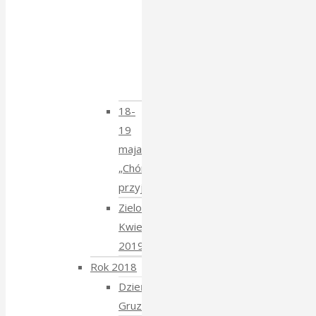
–
spotkanie
z
Krzysztofem
Mucharskim
18-
19
maja
„Chór
przyjechał”
Zielony
Kwiecień
2019
Rok 2018
Dzień
Gruziński