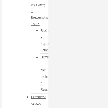
wystawy
–
Bieżeństwo
1915
Bieżeństwo
–
zapomniane
uchodźstwo
Bezhenstvo
–
the
exile
/
Бежанства
Premiera
książki