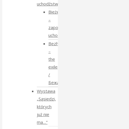
uchodźstwo
Bieżeństwo
–
zapomniane
uchodźstwo
Bezhenstvo
–
the
exile
/
Бежанства
Wystawa
„Sąsiedzi,
których
już nie
ma…”