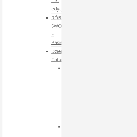
– 3.
edycja
RÓBMY
SWOJE
–
Pasieki
Dzień
Tatarski
Dzień
Tatarski
–
spotkanie
z
Igorem
Isajewem
Dzien
Tatarski