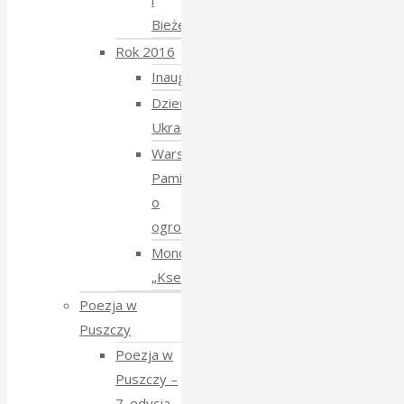
i
Bieżeństwo
Rok 2016
Inauguracja
Dzień
Ukraiński
Warsztaty:
Pamiętajmy
o
ogrodach
Monodram
„Ksenia”
Poezja w
Puszczy
Poezja w
Puszczy –
7. edycja –