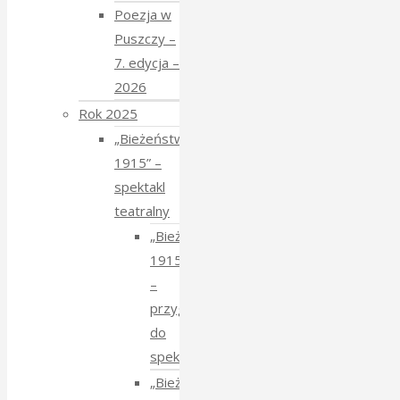
Poezja w
Puszczy –
7. edycja –
2026
Rok 2025
„Bieżeństwo
1915” –
spektakl
teatralny
„Bieżeństwo
1915”
–
przygotowania
do
spektaklu
„Bieżeństwo