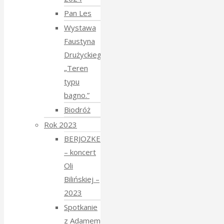
Pan Les
Wystawa
Faustyna
Drużyckiego
„Teren
typu
bagno.”
Biodróż
Rok 2023
BERJOZKELE
– koncert
Oli
Bilińskiej –
2023
Spotkanie
z Adamem