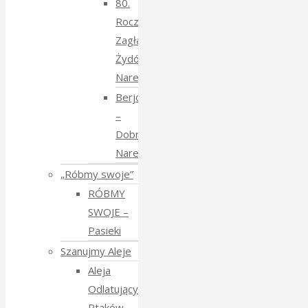
80.
Rocznica
Zagłady
Żydów
Narewkowskich
Berjozkele
–
Dobranoc
Narewko
„Róbmy swoje”
RÓBMY
SWOJE –
Pasieki
Szanujmy Aleje
Aleja
Odlatujących
Ptaków