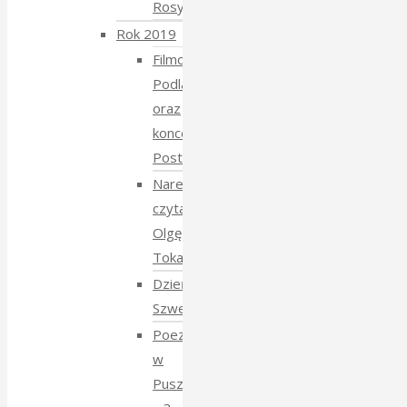
Rosyjski
Rok 2019
Filmowe
Podlasie
oraz
koncert
Postmana
Narewka
czyta
Olgę
Tokarczuk
Dzień
Szwedzki
Poezja
w
Puszczy