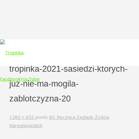
tropinka-2021-sasiedzi-ktorych-
Facebook
YouTube
juz-nie-ma-mogila-
Skip
zablotczyzna-20
to
content
Full
1280 × 853
pixels
80. Rocznica Zagłady Żydów
size
Narewkowskich