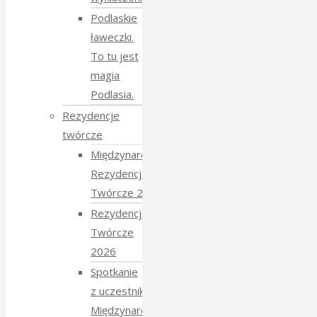
Podlaskie
ławeczki.
To tu jest
magia
Podlasia.
Rezydencje
twórcze
Międzynarodowe
Rezydencje
Twórcze 2026
Rezydencje
Twórcze
2026
Spotkanie
z uczestnikami
Międzynarodowych