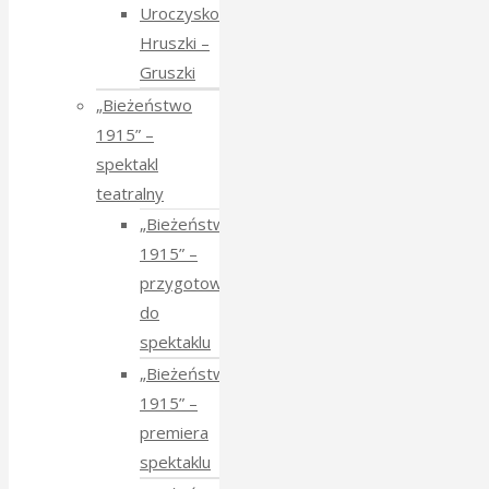
Uroczysko
Hruszki –
Gruszki
„Bieżeństwo
1915” –
spektakl
teatralny
„Bieżeństwo
1915” –
przygotowania
do
spektaklu
„Bieżeństwo
1915” –
premiera
spektaklu