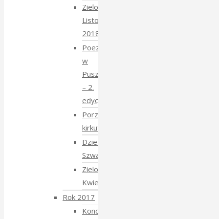
Zielony
Listopad
2018
Poezja
w
Puszczy
– 2.
edycja
Porządkowanie
kirkutu
Dzień
Szwajcarski
Zielony
Kwiecień
Rok 2017
Koncert