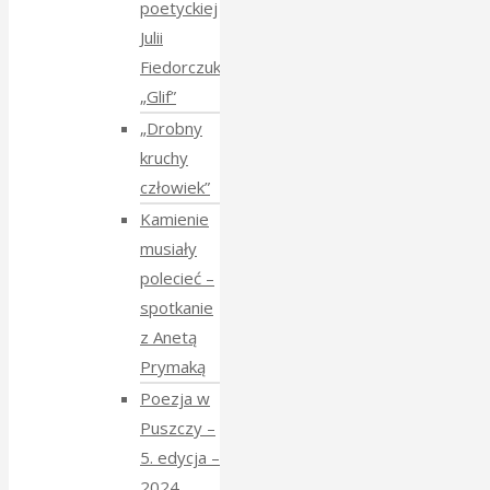
poetyckiej
Julii
Fiedorczuk
„Glif”
„Drobny
kruchy
człowiek”
Kamienie
musiały
polecieć –
spotkanie
z Anetą
Prymaką
Poezja w
Puszczy –
5. edycja –
2024