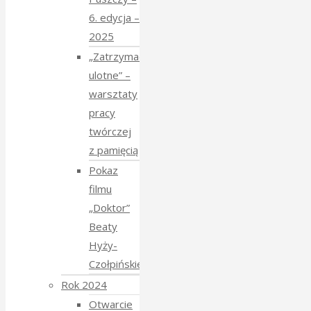
6. edycja –
2025
„Zatrzymać
ulotne” –
warsztaty
pracy
twórczej
z pamięcią
Pokaz
filmu
„Doktor”
Beaty
Hyży-
Czołpińskiej
Rok 2024
Otwarcie