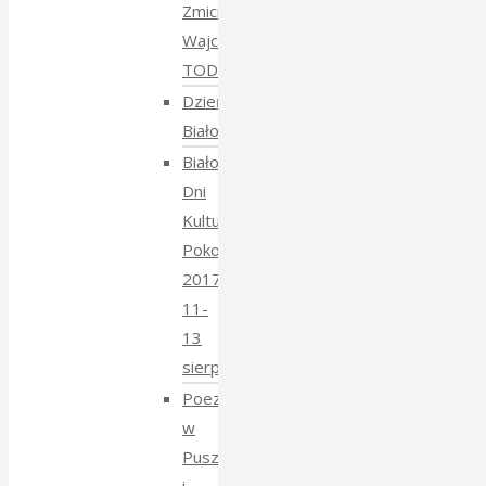
Zmiciera
Wajciuszkiewicza
TODARA
Dzień
Białoruski
Białowieskie
Dni
Kultury
Pokoju
2017
11-
13
sierpnia
Poezja
w
Puszczy