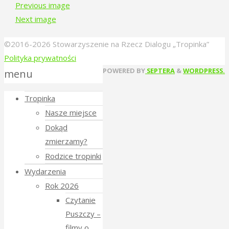
Previous image
Next image
©2016-2026 Stowarzyszenie na Rzecz Dialogu „Tropinka”
Polityka prywatności
Back
POWERED BY
SEPTERA
&
WORDPRESS.
menu
to
Tropinka
Top
Nasze miejsce
Dokąd
zmierzamy?
Rodzice tropinki
Wydarzenia
Rok 2026
Czytanie
Puszczy –
filmy o