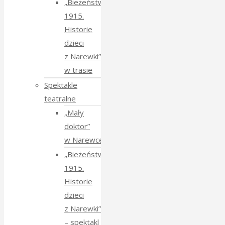
„Bieżeństwo
1915.
Historie
dzieci
z Narewki”
w trasie
Spektakle
teatralne
„Mały
doktor”
w Narewce
„Bieżeństwo
1915.
Historie
dzieci
z Narewki”
⁠–⁠ spektakl teatralny