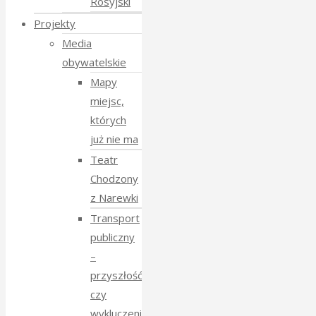
Rosyjski
Projekty
Media
obywatelskie
Mapy
miejsc,
których
już nie ma
Teatr
Chodzony
z Narewki
Transport
publiczny
–
przyszłość
czy
wykluczenie?