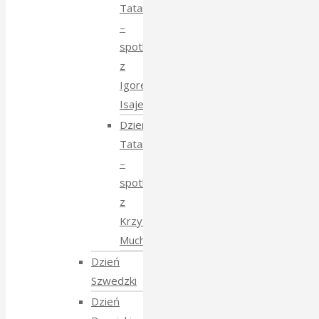
Tatarski
–
spotkanie
z
Igorem
Isajewem
Dzien
Tatarski
–
spotkanie
z
Krzysztofem
Mucharskim
Dzień
Szwedzki
Dzień