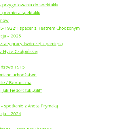
– przygotowania do spektaklu
 premiera spektaklu
ilmów
15-1922” i spacer z Teatrem Chodzonym
ycja – 2025
ztaty pracy twórczej z pamięcią
y Hyży-Czołpińskiej
eństwo 1915
Białowieskiej (2026)
mniane uchodźstwo
ile / Бежанства
Julii Fiedorczuk „Glif”
w trasie
 – spotkanie z Anetą Prymaką
ycja – 2024
spektaklu