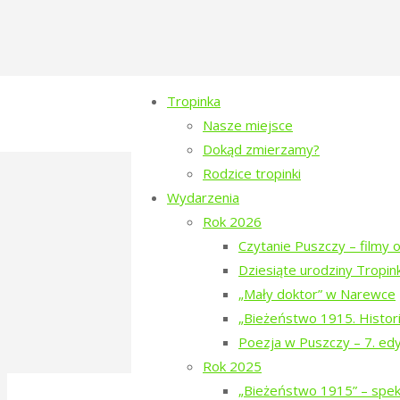
Tropinka
Nasze miejsce
Dokąd zmierzamy?
Rodzice tropinki
tropinka-2021-sasie
Wydarzenia
Rok 2026
Full
1280 × 813
pixels
80. Rocznica Za
Czytanie Puszczy – filmy o
size
Dziesiąte urodziny Tropink
Previous image
„Mały doktor” w Narewce
Next image
„Bieżeństwo 1915. Histori
Poezja w Puszczy – 7. ed
Rok 2025
©2016-2026 Stowarzyszenie na Rzecz Dial
„Bieżeństwo 1915” – spekt