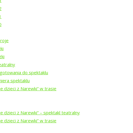
3
2
nie?
1
0
roje
ki
Rezydencji Twórczych 2026
zki
eatralny
gotowania do spektaklu
Rezydencji Twórczych 2025
iera spektaklu
e dzieci z Narewki” w trasie
Rezydencji Twórczych 2024
 dzieci z Narewki” ⁠–⁠ spektakl teatralny
ezydencji Twórczych w Puszczy Białowieskiej 2023
e dzieci z Narewki” w trasie