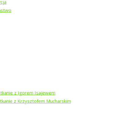
cja
ństwo
-13 sierpnia
otkanie z Igorem Isajewem
otkanie z Krzysztofem Mucharskim
dź