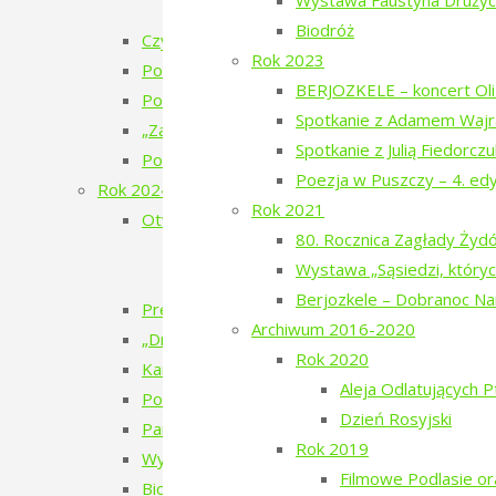
Wystawa Faustyna Drużyck
„Bieżeństwo 1915” – premiera spektakl
Biodróż
Czytanie Puszczy – cykl filmów
Rok 2023
Pokaz filmu „Bieżeńcy 1915-1922” i spacer 
BERJOZKELE – koncert Oli 
Poezja w Puszczy – 6. edycja – 2025
Spotkanie z Adamem Wajr
„Zatrzymać ulotne” – warsztaty pracy twórcze
Spotkanie z Julią Fiedorcz
Pokaz filmu „Doktor” Beaty Hyży-Czołpińskiej
Poezja w Puszczy – 4. ed
Rok 2024
Rok 2021
Otwarcie wystawy – Bieżeństwo 1915
80. Rocznica Zagłady Ży
Bieżeństwo – zapomniane uchodźstwo
Wystawa „Sąsiedzi, któryc
Bezhenstvo – the exile / Бежанства
Berjozkele – Dobranoc N
Premiera książki poetyckiej Julii Fiedorczuk „Glif
Archiwum 2016-2020
„Drobny kruchy człowiek”
Rok 2020
Kamienie musiały polecieć – spotkanie z Anet
Aleja Odlatujących 
Poezja w Puszczy – 5. edycja – 2024
Dzień Rosyjski
Pan Les
Rok 2019
Wystawa Faustyna Drużyckiego „Teren typu b
Filmowe Podlasie o
Biodróż