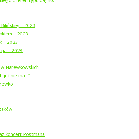
iego „Teren typu bagno.”
u
z Teatrem Chodzonym
Bilińskiej – 2023
akiem – 2023
j z pamięcią
uk – 2023
ycja – 2023
dów Narewkowskich
h już nie ma…”
arewko
”
ą Prymaką
Ptaków
agno.”
raz koncert Postmana