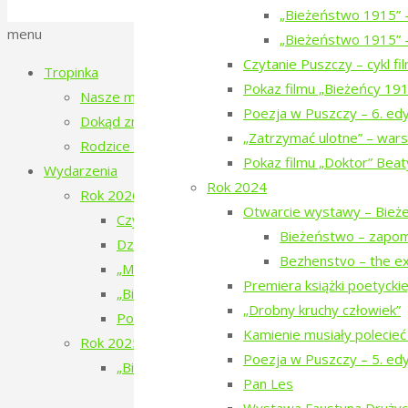
Polityka prywatności
„Bieżeństwo 1915” 
Back
menu
„Bieżeństwo 1915” –
to
Czytanie Puszczy – cykl f
Tropinka
Top
Pokaz filmu „Bieżeńcy 19
Nasze miejsce
Poezja w Puszczy – 6. ed
Dokąd zmierzamy?
„Zatrzymać ulotne” – wars
Rodzice tropinki
Pokaz filmu „Doktor” Beat
Wydarzenia
Rok 2024
Rok 2026
Otwarcie wystawy – Bież
Czytanie Puszczy – filmy o ludziach i Puszczy 
Bieżeństwo – zapo
Dziesiąte urodziny Tropinki
Bezhenstvo – the ex
„Mały doktor” w Narewce
Premiera książki poetyckiej 
„Bieżeństwo 1915. Historie dzieci z Narewki” 
„Drobny kruchy człowiek”
Poezja w Puszczy – 7. edycja – 2026
Kamienie musiały polecieć
Rok 2025
Poezja w Puszczy – 5. ed
„Bieżeństwo 1915” – spektakl teatralny
Pan Les
„Bieżeństwo 1915” – przygotowania do 