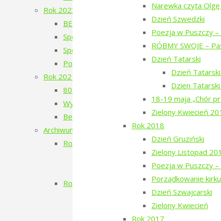
Narewka czyta Olgę
Rok 2023
Dzień Szwedzki
BERJOZKELE – koncert Oli Bilińskiej – 2023
Poezja w Puszczy – 
Spotkanie z Adamem Wajrakiem – 2023
RÓBMY SWOJE – Pas
Spotkanie z Julią Fiedorczuk – 2023
Dzień Tatarski
Poezja w Puszczy – 4. edycja – 2023
Dzień Tatarsk
Rok 2021
Dzien Tatarsk
80. Rocznica Zagłady Żydów Narewkowskich
18-19 maja „Chór pr
Wystawa „Sąsiedzi, których już nie ma…”
Zielony Kwiecień 20
Berjozkele – Dobranoc Narewko
Rok 2018
Archiwum 2016-2020
Dzień Gruziński
Rok 2020
Zielony Listopad 20
Aleja Odlatujących Ptaków
Poezja w Puszczy – 
Dzień Rosyjski
Porządkowanie kirku
Rok 2019
Dzień Szwajcarski
Filmowe Podlasie oraz koncert Postman
Zielony Kwiecień
Narewka czyta Olgę Tokarczuk
Rok 2017