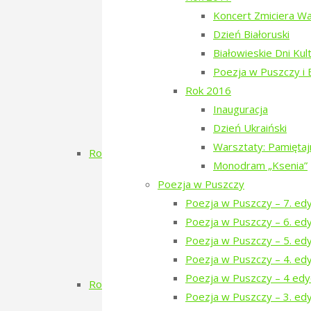
Dzień Szwedzki
Koncert Zmiciera W
Poezja w Puszczy – 3. edycja
Dzień Białoruski
RÓBMY SWOJE – Pasieki
Białowieskie Dni Kul
Dzień Tatarski
Poezja w Puszczy i
Dzień Tatarski – spotkanie z Igo
Rok 2016
Dzien Tatarski – spotkanie z Krz
Inauguracja
18-19 maja „Chór przyjechał”
Dzień Ukraiński
Zielony Kwiecień 2019
Warsztaty: Pamięta
Rok 2018
Monodram „Ksenia”
Dzień Gruziński
Poezja w Puszczy
Zielony Listopad 2018
Poezja w Puszczy – 7. ed
Poezja w Puszczy – 2. edycja
Poezja w Puszczy – 6. ed
Porządkowanie kirkutu
Poezja w Puszczy – 5. ed
Dzień Szwajcarski
Poezja w Puszczy – 4. ed
Zielony Kwiecień
Poezja w Puszczy – 4 edy
Rok 2017
Poezja w Puszczy – 3. edy
Koncert Zmiciera Wajciuszkiewicza TO