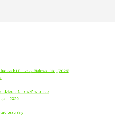
dzi-ktorych-juz-nie-ma-mogila-zablot
głady Żydów Narewkowskich
 ludziach i Puszczy Białowieskiej (2026)
i
e dzieci z Narewki” w trasie
ycja – 2026
ogu „Tropinka”
akl teatralny