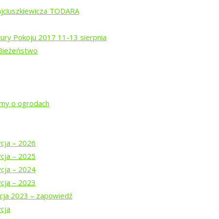
ajciuszkiewicza TODARA
tury Pokoju 2017 11-13 sierpnia
 Bieżeństwo
rem Isajewem
ysztofem Mucharskim
jmy o ogrodach
ycja – 2026
ycja – 2025
ycja – 2024
ycja – 2023
cja 2023 – zapowiedź
cja
DARA