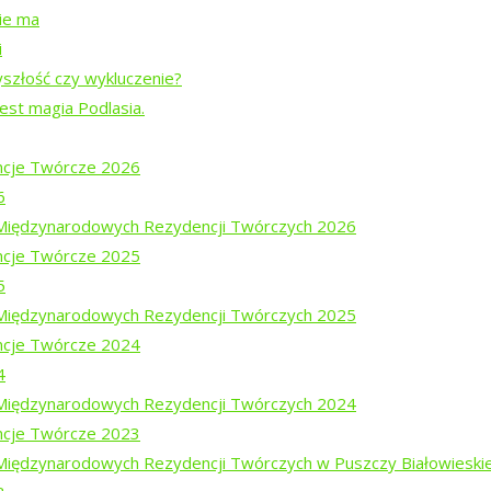
nie ma
i
yszłość czy wykluczenie?
jest magia Podlasia.
cje Twórcze 2026
6
i Międzynarodowych Rezydencji Twórczych 2026
cje Twórcze 2025
5
ajewem
i Międzynarodowych Rezydencji Twórczych 2025
em Mucharskim
cje Twórcze 2024
4
i Międzynarodowych Rezydencji Twórczych 2024
cje Twórcze 2023
 Międzynarodowych Rezydencji Twórczych w Puszczy Białowieski