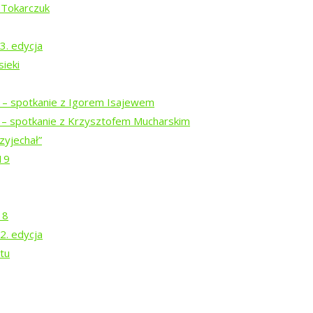
 Tokarczuk
3. edycja
ieki
i – spotkanie z Igorem Isajewem
i – spotkanie z Krzysztofem Mucharskim
zyjechał”
19
18
2. edycja
tu
a