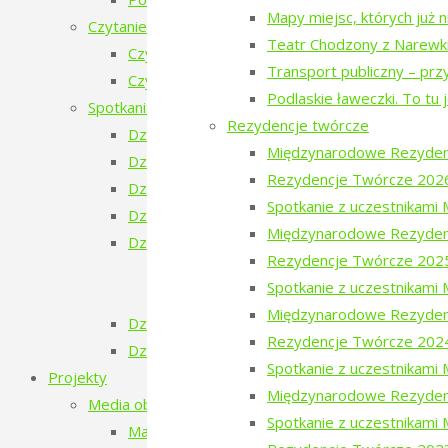
Mapy miejsc, których już 
Czytanie Puszczy
Teatr Chodzony z Narewk
Czytanie Puszczy (2025)
Transport publiczny – prz
Czytanie Puszczy (2026)
Podlaskie ławeczki. To tu 
Spotkania na Granicy
Rezydencje twórcze
Dzień Ukraiński
Międzynarodowe Rezyden
Dzień Białoruski
Rezydencje Twórcze 202
Dzień Szwajcarski
Spotkanie z uczestnikam
Dzień Gruziński
Międzynarodowe Rezyden
Dzień Tatarski
Rezydencje Twórcze 202
Dzień Tatarski – spotkanie z Igorem Is
Spotkanie z uczestnikam
Dzien Tatarski – spotkanie z Krzysztof
Międzynarodowe Rezyden
Dzień Szwedzki
Rezydencje Twórcze 202
Dzień Rosyjski
Spotkanie z uczestnikam
Projekty
Międzynarodowe Rezyden
Media obywatelskie
Spotkanie z uczestnikami
Mapy miejsc, których już nie ma