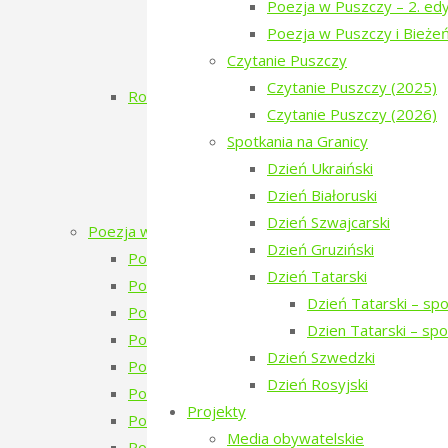
Poezja w Puszczy – 2. edy
Dzień Białoruski
Poezja w Puszczy i Bieże
Białowieskie Dni Kultury Pokoju 2017 11
Czytanie Puszczy
Poezja w Puszczy i Bieżeństwo
Czytanie Puszczy (2025)
Rok 2016
Czytanie Puszczy (2026)
Inauguracja
Spotkania na Granicy
Dzień Ukraiński
Dzień Ukraiński
Warsztaty: Pamiętajmy o ogrodach
Dzień Białoruski
Monodram „Ksenia”
Dzień Szwajcarski
Poezja w Puszczy
Dzień Gruziński
Poezja w Puszczy – 7. edycja – 2026
Dzień Tatarski
Poezja w Puszczy – 6. edycja – 2025
Dzień Tatarski – sp
Poezja w Puszczy – 5. edycja – 2024
Dzien Tatarski – sp
Poezja w Puszczy – 4. edycja – 2023
Dzień Szwedzki
Poezja w Puszczy – 4 edycja 2023 – zapowie
Dzień Rosyjski
Poezja w Puszczy – 3. edycja
Projekty
Poezja w Puszczy – 2. edycja
Media obywatelskie
Poezja w Puszczy i Bieżeństwo