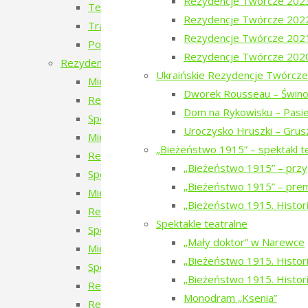
Rezydencje Twórcze 202
Teatr Chodzony z Narewki
Rezydencje Twórcze 202
Transport publiczny – przyszłość czy wyklucze
Rezydencje Twórcze 202
Podlaskie ławeczki. To tu jest magia Podlasia.
Rezydencje Twórcze 202
Rezydencje twórcze
Ukraińskie Rezydencje Twórcze
Międzynarodowe Rezydencje Twórcze 2026
Dworek Rousseau – Świno
Rezydencje Twórcze 2026
Dom na Rykowisku – Pasie
Spotkanie z uczestnikami Międzynarodowych 
Uroczysko Hruszki – Grus
Międzynarodowe Rezydencje Twórcze 2025
„Bieżeństwo 1915” – spektakl t
Rezydencje Twórcze 2025
„Bieżeństwo 1915” – przy
Spotkanie z uczestnikami Międzynarodowych 
„Bieżeństwo 1915” – prem
Międzynarodowe Rezydencje Twórcze 2024
„Bieżeństwo 1915. Histori
Rezydencje Twórcze 2024
Spektakle teatralne
Spotkanie z uczestnikami Międzynarodowych 
„Mały doktor” w Narewce
Międzynarodowe Rezydencje Twórcze 2023
„Bieżeństwo 1915. Historie
Spotkanie z uczestnikami Międzynarodowych R
„Bieżeństwo 1915. Histori
Rezydencje Twórcze 2023
Monodram „Ksenia”
Rezydencje Twórcze 2022