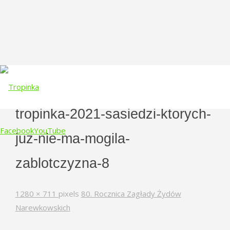
tropinka-2021-sasiedzi-ktorych-
Facebook
YouTube
juz-nie-ma-mogila-
Skip
zablotczyzna-8
to
content
Full
1280 × 711
pixels
80. Rocznica Zagłady Żydów
size
Narewkowskich