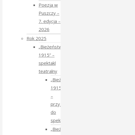
Poezja w
Puszczy –
7. edycja –
2026
Rok 2025
„Bieżeństwo
1915” –
spektakl
teatralny
„Bieżeństwo
1915”
–
przygotowania
do
spektaklu
„Bieżeństwo