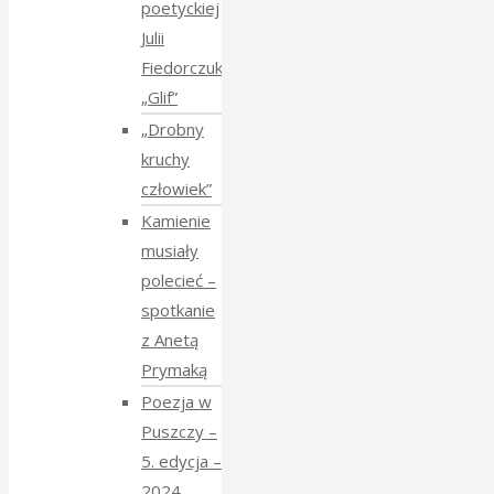
poetyckiej
Julii
Fiedorczuk
„Glif”
„Drobny
kruchy
człowiek”
Kamienie
musiały
polecieć –
spotkanie
z Anetą
Prymaką
Poezja w
Puszczy –
5. edycja –
2024