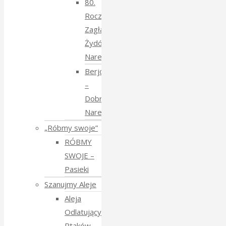
80.
Rocznica
Zagłady
Żydów
Narewkowskich
Berjozkele
–
Dobranoc
Narewko
„Róbmy swoje”
RÓBMY
SWOJE –
Pasieki
Szanujmy Aleje
Aleja
Odlatujących
Ptaków