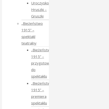
Uroczysko
Hruszki –
Gruszki
„Bieżeństwo
1915” –
spektakl
teatralny
„Bieżeństwo
1915” –
przygotowania
do
spektaklu
„Bieżeństwo
1915” –
premiera
spektaklu