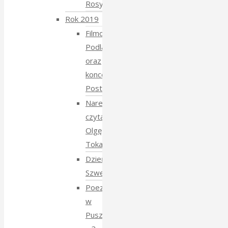
Rosyjski
Rok 2019
Filmowe
Podlasie
oraz
koncert
Postmana
Narewka
czyta
Olgę
Tokarczuk
Dzień
Szwedzki
Poezja
w
Puszczy