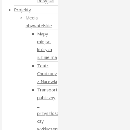
Rosyjski
Projekty
Media
obywatelskie
Mapy
miejsc,
których
już nie ma
Teatr
Chodzony
z Narewki
Transport
publiczny
–
przyszłość
czy
wykluczenie?