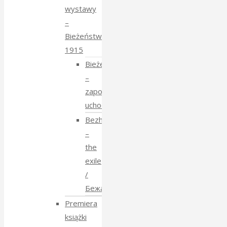
wystawy
–
Bieżeństwo
1915
Bieżeństwo
–
zapomniane
uchodźstwo
Bezhenstvo
–
the
exile
/
Бежанства
Premiera
książki