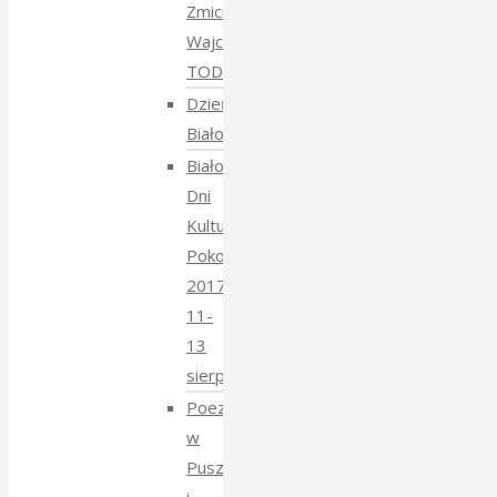
Zmiciera
Wajciuszkiewicza
TODARA
Dzień
Białoruski
Białowieskie
Dni
Kultury
Pokoju
2017
11-
13
sierpnia
Poezja
w
Puszczy