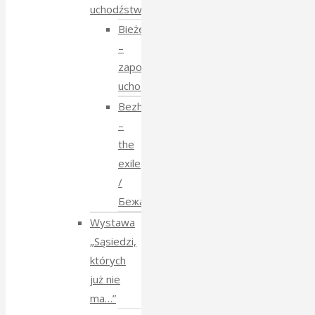
uchodźstwo
Bieżeństwo
–
zapomniane
uchodźstwo
Bezhenstvo
–
the
exile
/
Бежанства
Wystawa
„Sąsiedzi,
których
już nie
ma…”