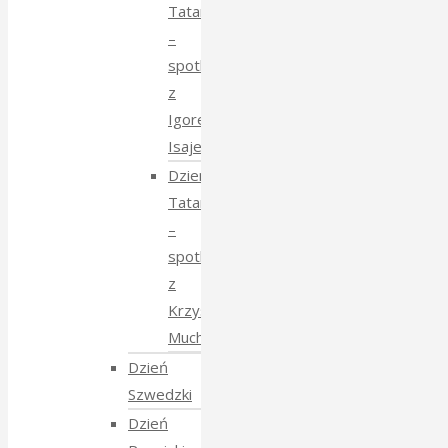
Tatarski
–
spotkanie
z
Igorem
Isajewem
Dzien
Tatarski
–
spotkanie
z
Krzysztofem
Mucharskim
Dzień
Szwedzki
Dzień