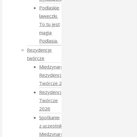
Podlaskie
ławeczki.
To tu jest
magia
Podlasia.
Rezydencje
twórcze
Międzynarodowe
Rezydencje
Twórcze 2026
Rezydencje
Twórcze
2026
Spotkanie
z uczestnikami
Międzynarodowych