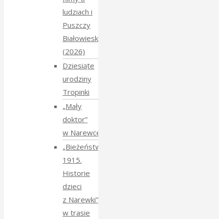
ludziach i
Puszczy
Białowieskiej
(2026)
Dziesiąte
urodziny
Tropinki
„Mały
doktor”
w Narewce
„Bieżeństwo
1915.
Historie
dzieci
z Narewki”
w trasie