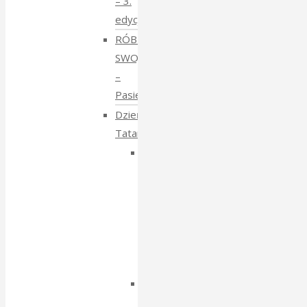
– 3.
edycja
RÓBMY
SWOJE
–
Pasieki
Dzień
Tatarski
Dzień
Tatarski
–
spotkanie
z
Igorem
Isajewem
Dzien
Tatarski