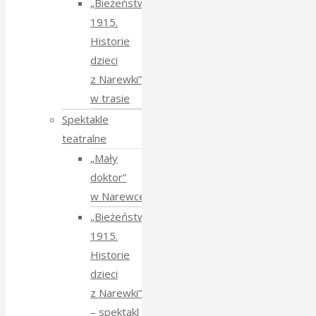
„Bieżeństwo
1915.
Historie
dzieci
z Narewki”
w trasie
Spektakle
teatralne
„Mały
doktor”
w Narewce
„Bieżeństwo
1915.
Historie
dzieci
z Narewki”
⁠–⁠ spektakl teatralny