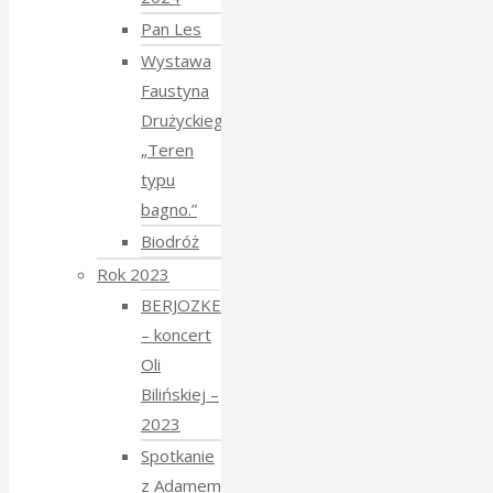
Pan Les
Wystawa
Faustyna
Drużyckiego
„Teren
typu
bagno.”
Biodróż
Rok 2023
BERJOZKELE
– koncert
Oli
Bilińskiej –
2023
Spotkanie
z Adamem