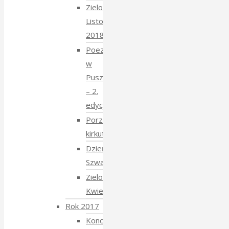
Zielony
Listopad
2018
Poezja
w
Puszczy
– 2.
edycja
Porządkowanie
kirkutu
Dzień
Szwajcarski
Zielony
Kwiecień
Rok 2017
Koncert