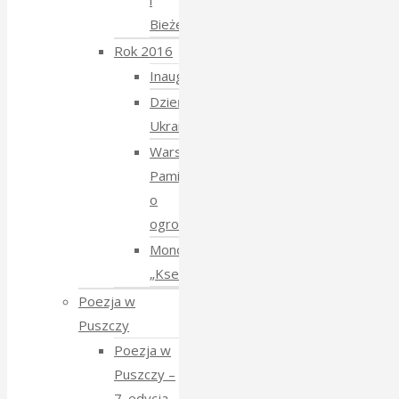
i
Bieżeństwo
Rok 2016
Inauguracja
Dzień
Ukraiński
Warsztaty:
Pamiętajmy
o
ogrodach
Monodram
„Ksenia”
Poezja w
Puszczy
Poezja w
Puszczy –
7. edycja –