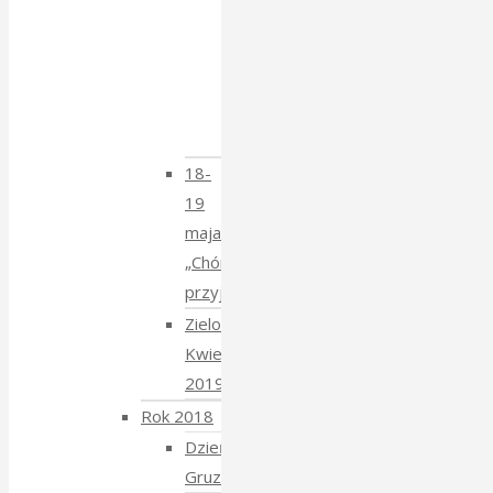
–
spotkanie
z
Krzysztofem
Mucharskim
18-
19
maja
„Chór
przyjechał”
Zielony
Kwiecień
2019
Rok 2018
Dzień
Gruziński