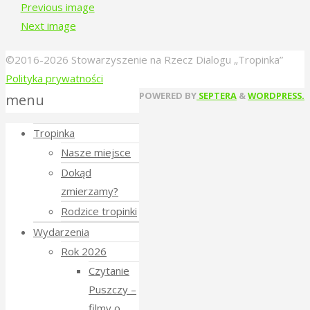
Previous image
Next image
©2016-2026 Stowarzyszenie na Rzecz Dialogu „Tropinka”
Polityka prywatności
Back
POWERED BY
SEPTERA
&
WORDPRESS.
menu
to
Tropinka
Top
Nasze miejsce
Dokąd
zmierzamy?
Rodzice tropinki
Wydarzenia
Rok 2026
Czytanie
Puszczy –
filmy o