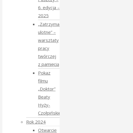
6. edycja –
2025
„Zatrzymać
ulotne” –
warsztaty
pracy
twórczej
z pamięcią
Pokaz
filmu
„Doktor”
Beaty
Hyży-
Czołpińskiej
Rok 2024
Otwarcie