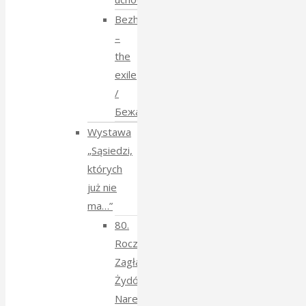
Bezhenstvo
–
the
exile
/
Бежанства
Wystawa
„Sąsiedzi,
których
już nie
ma…”
80.
Rocznica
Zagłady
Żydów
Narewkowskich