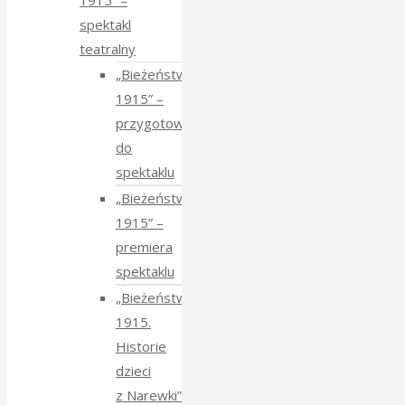
1915” –
spektakl
teatralny
„Bieżeństwo
1915” –
przygotowania
do
spektaklu
„Bieżeństwo
1915” –
premiera
spektaklu
„Bieżeństwo
1915.
Historie
dzieci
z Narewki”