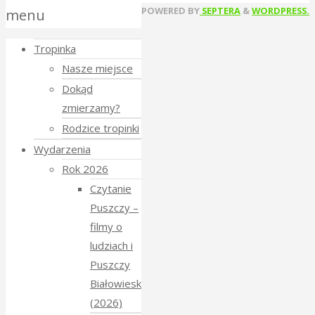
Back
POWERED BY
SEPTERA
&
WORDPRESS.
menu
to
Tropinka
Top
Nasze miejsce
Dokąd
zmierzamy?
Rodzice tropinki
Wydarzenia
Rok 2026
Czytanie
Puszczy –
filmy o
ludziach i
Puszczy
Białowieskiej
(2026)