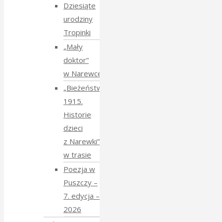
Dziesiąte
urodziny
Tropinki
„Mały
doktor”
w Narewce
„Bieżeństwo
1915.
Historie
dzieci
z Narewki”
w trasie
Poezja w
Puszczy –
7. edycja –
2026