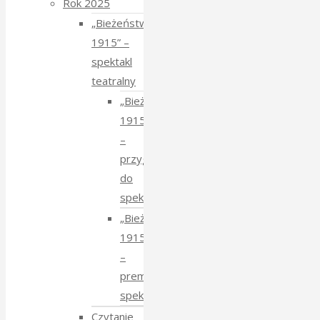
Rok 2025
„Bieżeństwo
1915” –
spektakl
teatralny
„Bieżeństwo
1915”
–
przygotowania
do
spektaklu
„Bieżeństwo
1915”
–
premiera
spektaklu
Czytanie