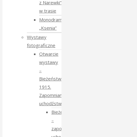
z Narewki”
w trasie
Monodram
„Ksenia”
Wystawy
fotograficzne
Otwarcie
wystawy
–
Bieżeństwo
1915.
Zapomniane
uchodźstwo
Bieżeństwo
–
zapomniane
uchodźstwo