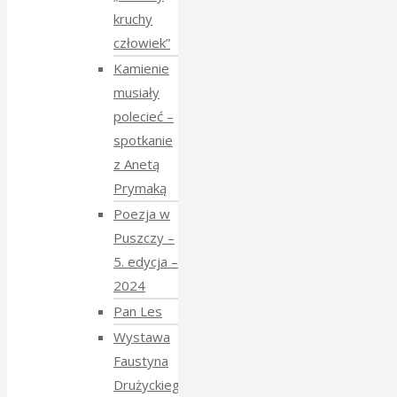
kruchy
człowiek”
Kamienie
musiały
polecieć –
spotkanie
z Anetą
Prymaką
Poezja w
Puszczy –
5. edycja –
2024
Pan Les
Wystawa
Faustyna
Drużyckiego