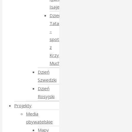
Isajewem
Dzien
Tatarski
–
spotkanie
z
Krzysztofem
Mucharskim
Dzień
Szwedzki
Dzień
Rosyjski
Projekty
Media
obywatelskie
Mapy