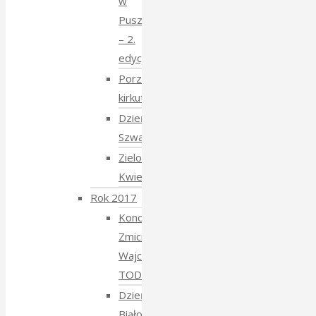
w
Puszczy
– 2.
edycja
Porządkowanie
kirkutu
Dzień
Szwajcarski
Zielony
Kwiecień
Rok 2017
Koncert
Zmiciera
Wajciuszkiewicza
TODARA
Dzień
Białoruski