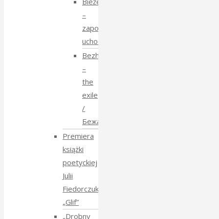
Bieżeństwo
–
zapomniane
uchodźstwo
Bezhenstvo
–
the
exile
/
Бежанства
Premiera
książki
poetyckiej
Julii
Fiedorczuk
„Glif”
„Drobny