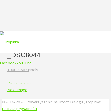
_DSC8044
Facebook
YouTube
Full
1000 × 667
pixels
size
Skip
Previous image
to
Next image
content
©2016-2026 Stowarzyszenie na Rzecz Dialogu „Tropinka”
Polityka prywatności