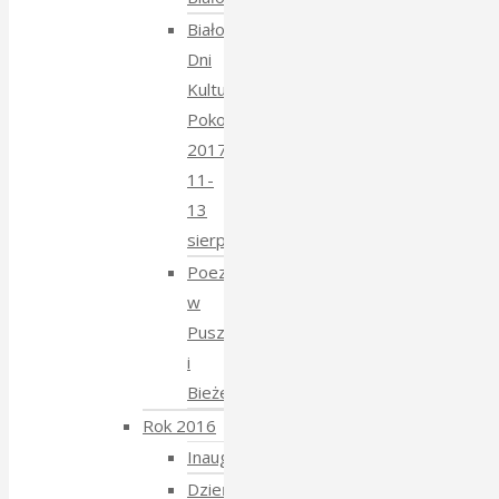
Białowieskie
Dni
Kultury
Pokoju
2017
11-
13
sierpnia
Poezja
w
Puszczy
i
Bieżeństwo
Rok 2016
Inauguracja
Dzień