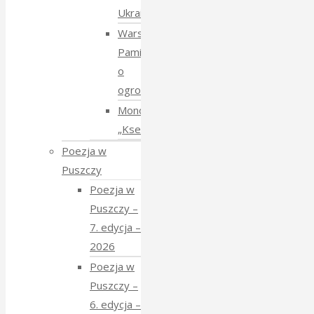
Ukraiński
Warsztaty:
Pamiętajmy
o
ogrodach
Monodram
„Ksenia”
Poezja w
Puszczy
Poezja w
Puszczy –
7. edycja –
2026
Poezja w
Puszczy –
6. edycja –