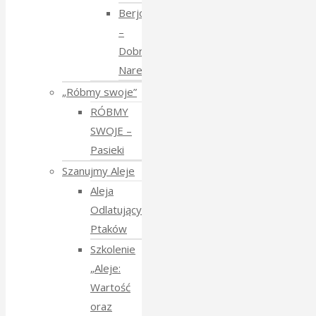
Berjozkele
–
Dobranoc
Narewko
„Róbmy swoje”
RÓBMY
SWOJE –
Pasieki
Szanujmy Aleje
Aleja
Odlatujących
Ptaków
Szkolenie
„Aleje:
Wartość
oraz