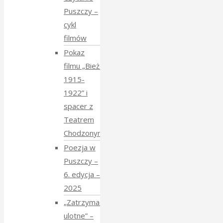
Puszczy –
cykl
filmów
Pokaz
filmu „Bieżeńcy
1915-
1922” i
spacer z
Teatrem
Chodzonym
Poezja w
Puszczy –
6. edycja –
2025
„Zatrzymać
ulotne” –