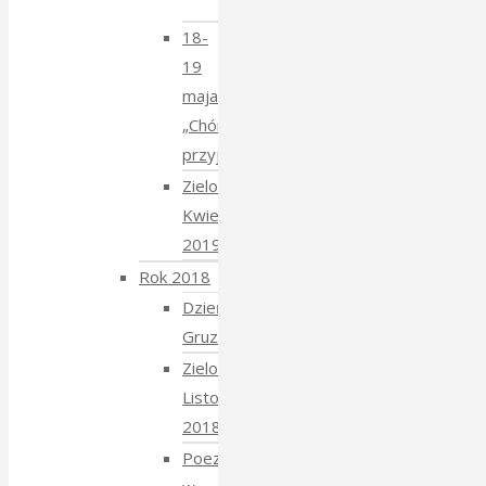
Mucharskim
18-
19
maja
„Chór
przyjechał”
Zielony
Kwiecień
2019
Rok 2018
Dzień
Gruziński
Zielony
Listopad
2018
Poezja