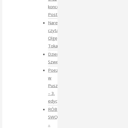
koncert
Postmana
Narewka
czyta
Olgę
Tokarczuk
Dzień
Szwedzki
Poezja
w
Puszczy
– 3.
edycja
RÓBMY
SWOJE
–