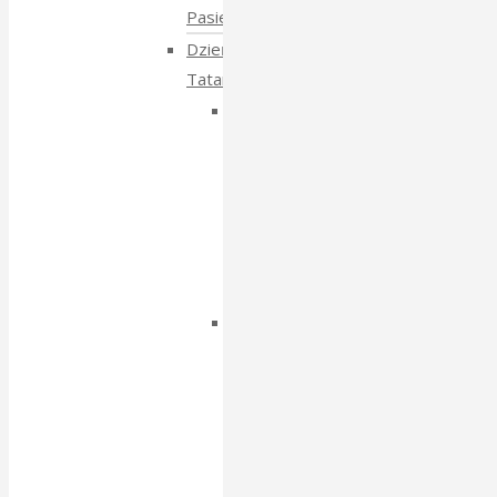
Pasieki
Dzień
Tatarski
Dzień
Tatarski
–
spotkanie
z
Igorem
Isajewem
Dzien
Tatarski
–
spotkanie
z
Krzysztofem