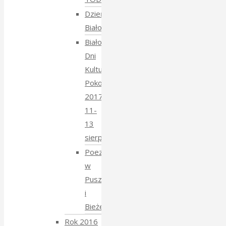
Dzień
Białoruski
Białowieskie
Dni
Kultury
Pokoju
2017
11-
13
sierpnia
Poezja
w
Puszczy
i
Bieżeństwo
Rok 2016