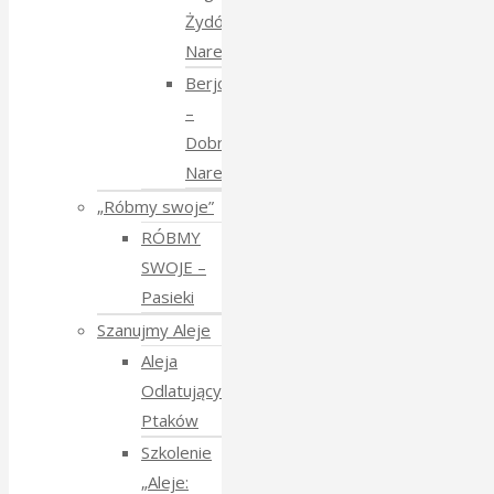
Żydów
Narewkowskich
Berjozkele
–
Dobranoc
Narewko
„Róbmy swoje”
RÓBMY
SWOJE –
Pasieki
Szanujmy Aleje
Aleja
Odlatujących
Ptaków
Szkolenie
„Aleje: