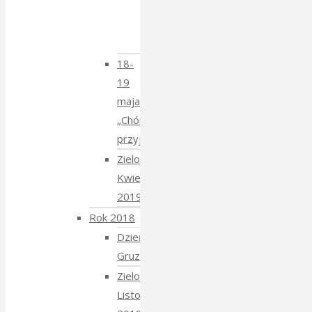
z
Krzysztofem
Mucharskim
18-
19
maja
„Chór
przyjechał”
Zielony
Kwiecień
2019
Rok 2018
Dzień
Gruziński
Zielony
Listopad