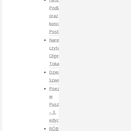
Podlasie
oraz
koncert
Postmana
Narewka
czyta
Olgę
Tokarczuk
Dzień
Szwedzki
Poezja
w
Puszczy
– 3.
edycja
RÓBMY