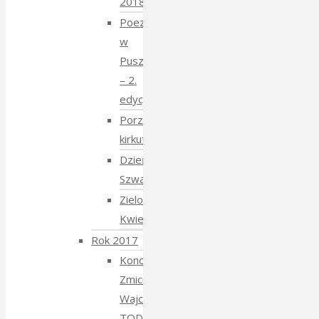
2018
Poezja
w
Puszczy
– 2.
edycja
Porządkowanie
kirkutu
Dzień
Szwajcarski
Zielony
Kwiecień
Rok 2017
Koncert
Zmiciera
Wajciuszkiewicza
TODARA