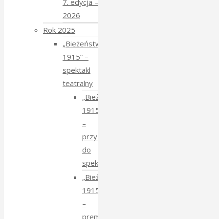
7. edycja –
2026
Rok 2025
„Bieżeństwo
1915” –
spektakl
teatralny
„Bieżeństwo
1915”
–
przygotowania
do
spektaklu
„Bieżeństwo
1915”
–
premiera