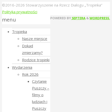
©2016-2026 Stowarzyszenie na Rzecz Dialogu „Tropinka”
Polityka prywatności
Back
POWERED BY
SEPTERA
&
WORDPRESS.
menu
to
Tropinka
Top
Nasze miejsce
Dokąd
zmierzamy?
Rodzice tropinki
Wydarzenia
Rok 2026
Czytanie
Puszczy –
filmy o
ludziach i
Puszczy