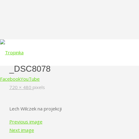
_DSC8078
Facebook
YouTube
Full
720 × 480
pixels
size
Skip
to
Lech Wilczek na projekcji
content
Previous image
Next image