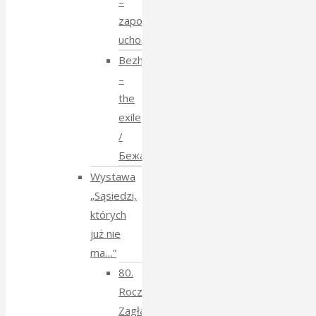
–
zapomniane
uchodźstwo
Bezhenstvo
–
the
exile
/
Бежанства
Wystawa
„Sąsiedzi,
których
już nie
ma…”
80.
Rocznica
Zagłady