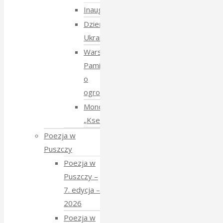
Inauguracja
Dzień
Ukraiński
Warsztaty:
Pamiętajmy
o
ogrodach
Monodram
„Ksenia”
Poezja w
Puszczy
Poezja w
Puszczy –
7. edycja –
2026
Poezja w