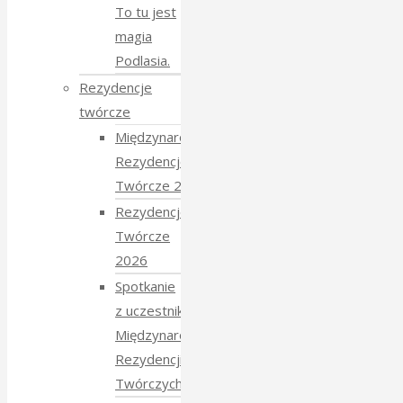
To tu jest
magia
Podlasia.
Rezydencje
twórcze
Międzynarodowe
Rezydencje
Twórcze 2026
Rezydencje
Twórcze
2026
Spotkanie
z uczestnikami
Międzynarodowych
Rezydencji
Twórczych 2026