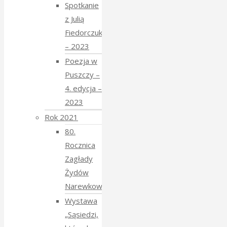
Spotkanie
z Julią
Fiedorczuk
– 2023
Poezja w
Puszczy –
4. edycja –
2023
Rok 2021
80.
Rocznica
Zagłady
Żydów
Narewkowskich
Wystawa
„Sąsiedzi,