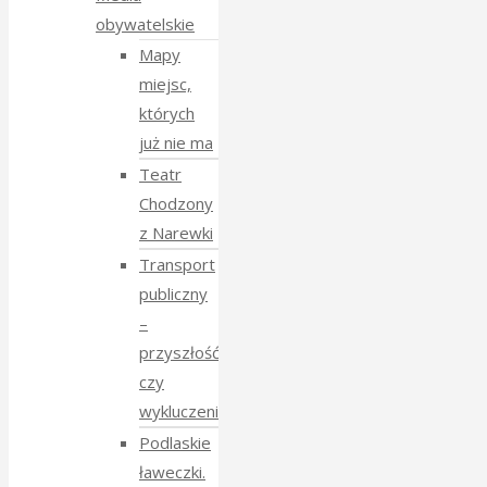
obywatelskie
Mapy
miejsc,
których
już nie ma
Teatr
Chodzony
z Narewki
Transport
publiczny
–
przyszłość
czy
wykluczenie?
Podlaskie
ławeczki.