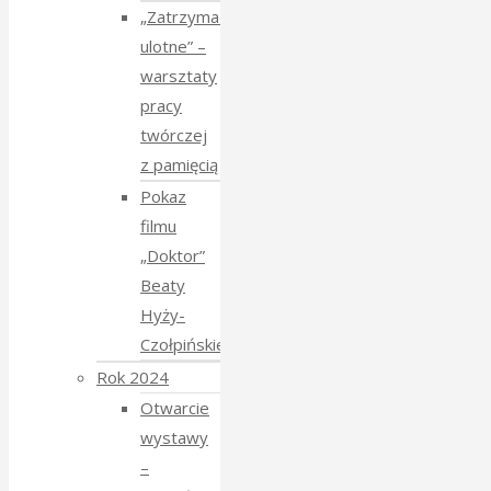
„Zatrzymać
ulotne” –
warsztaty
pracy
twórczej
z pamięcią
Pokaz
filmu
„Doktor”
Beaty
Hyży-
Czołpińskiej
Rok 2024
Otwarcie
wystawy
–