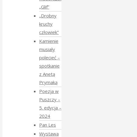
„Glif”
„Drobny
kruchy
człowiek”
Kamienie
musiały
polecieć –
spotkanie
z Anetą
Prymaką
Poezja w
Puszczy –
5. edycja –
2024
Pan Les
Wystawa