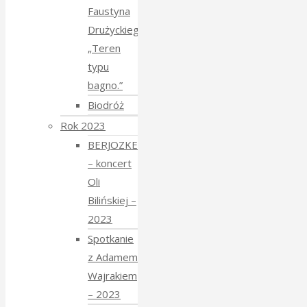
Faustyna
Drużyckiego
„Teren
typu
bagno.”
Biodróż
Rok 2023
BERJOZKELE
– koncert
Oli
Bilińskiej –
2023
Spotkanie
z Adamem
Wajrakiem
– 2023