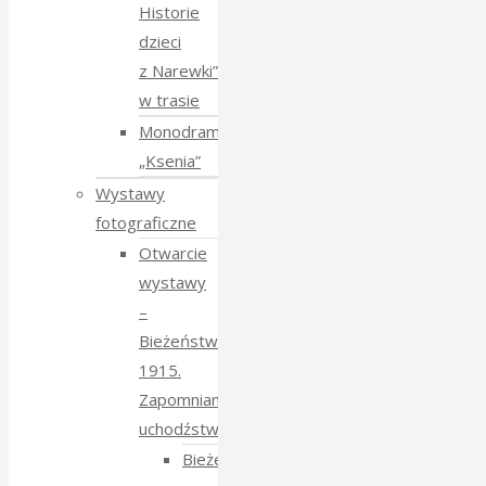
Historie
dzieci
z Narewki”
w trasie
Monodram
„Ksenia”
Wystawy
fotograficzne
Otwarcie
wystawy
–
Bieżeństwo
1915.
Zapomniane
uchodźstwo
Bieżeństwo