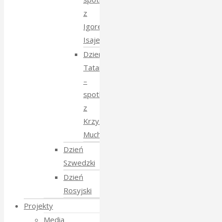
z
Igorem
Isajewem
Dzien
Tatarski
–
spotkanie
z
Krzysztofem
Mucharskim
Dzień
Szwedzki
Dzień
Rosyjski
Projekty
Media