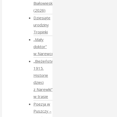
Białowieskiej
(2026)
Dziesiąte
urodziny
Tropinki
„Mały
doktor”
w Narewce
„Bieżeństwo
1915.
Historie
dzieci
z Narewki”
w trasie
Poezja w
Puszczy –