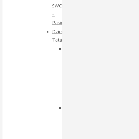
SWOJE
–
Pasieki
Dzień
Tatarski
Dzień
Tatarski
–
spotkanie
z
Igorem
Isajewem
Dzien
Tatarski
–
spotkanie