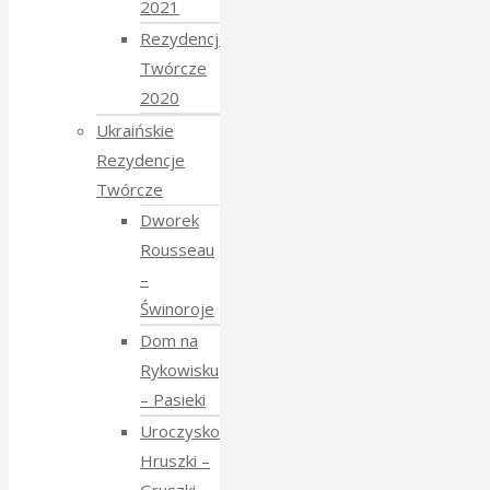
2021
Rezydencje
Twórcze
2020
Ukraińskie
Rezydencje
Twórcze
Dworek
Rousseau
–
Świnoroje
Dom na
Rykowisku
– Pasieki
Uroczysko
Hruszki –