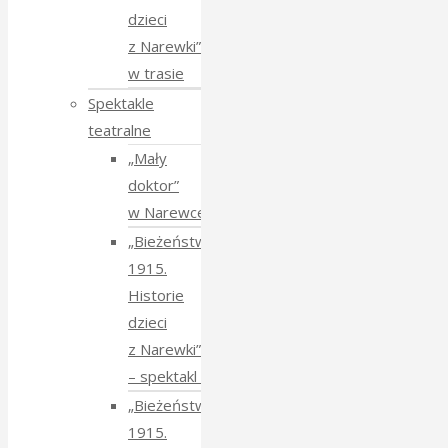
dzieci
z Narewki”
w trasie
Spektakle
teatralne
„Mały
doktor”
w Narewce
„Bieżeństwo
1915.
Historie
dzieci
z Narewki”
⁠–⁠ spektakl teatralny
„Bieżeństwo
1915.