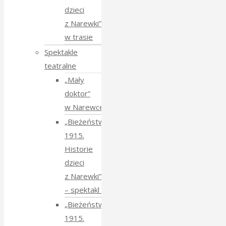
dzieci
z Narewki”
w trasie
Spektakle
teatralne
„Mały
doktor”
w Narewce
„Bieżeństwo
1915.
Historie
dzieci
z Narewki”
⁠–⁠ spektakl teatralny
„Bieżeństwo
1915.