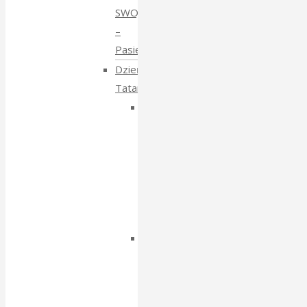
SWOJE
–
Pasieki
Dzień
Tatarski
Dzień
Tatarski
–
spotkanie
z
Igorem
Isajewem
Dzien
Tatarski
–
spotkanie