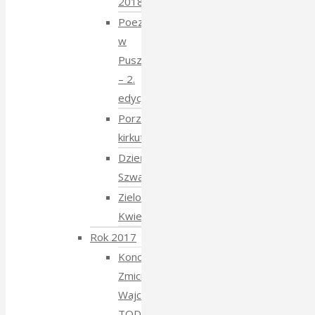
2018
Poezja
w
Puszczy
– 2.
edycja
Porządkowanie
kirkutu
Dzień
Szwajcarski
Zielony
Kwiecień
Rok 2017
Koncert
Zmiciera
Wajciuszkiewicza
TODARA