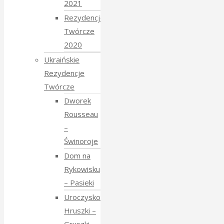
2021
Rezydencje
Twórcze
2020
Ukraińskie
Rezydencje
Twórcze
Dworek
Rousseau
–
Świnoroje
Dom na
Rykowisku
– Pasieki
Uroczysko
Hruszki –