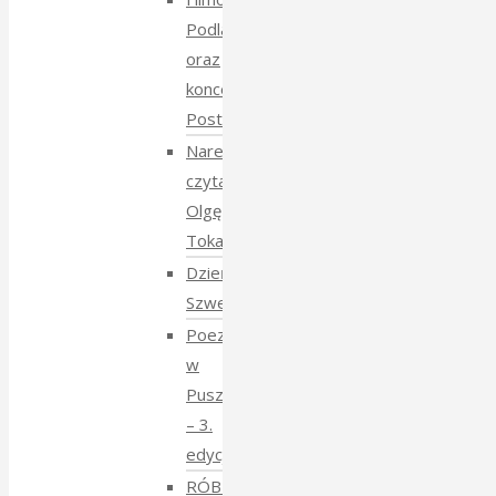
Podlasie
oraz
koncert
Postmana
Narewka
czyta
Olgę
Tokarczuk
Dzień
Szwedzki
Poezja
w
Puszczy
– 3.
edycja
RÓBMY