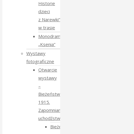
Historie
dzieci
z Narewki”
w trasie
Monodram
„Ksenia”
Wystawy
fotograficzne
Otwarcie
wystawy
–
Bieżeństwo
1915.
Zapomniane
uchodźstwo
Bieżeństwo