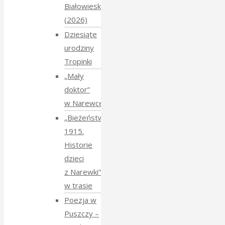
Białowieskiej
(2026)
Dziesiąte
urodziny
Tropinki
„Mały
doktor”
w Narewce
„Bieżeństwo
1915.
Historie
dzieci
z Narewki”
w trasie
Poezja w
Puszczy –