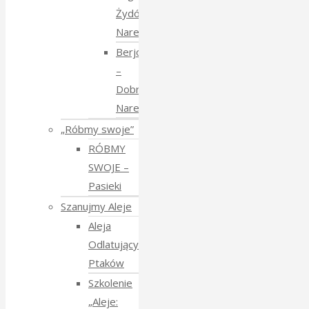
Żydów
Narewkowskich
Berjozkele
–
Dobranoc
Narewko
„Róbmy swoje”
RÓBMY
SWOJE –
Pasieki
Szanujmy Aleje
Aleja
Odlatujących
Ptaków
Szkolenie
„Aleje: