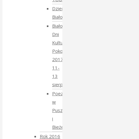
Dzień
Białoruski
Białowieskie
Dni
Kultury
Pokoju
2017
11-
13
sierpnia
Poezja
w
Puszczy
i
Bieżeństwo
Rok 2016