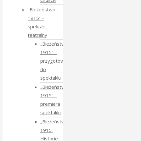
Gruszki
„Bieżeństwo
1915” –
spektakl
teatralny
„Bieżeństwo
1915” –
przygotowania
do
spektaklu
„Bieżeństwo
1915” –
premiera
spektaklu
„Bieżeństwo
1915.
Historie