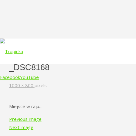
_DSC8168
Facebook
YouTube
Full
1000 × 800
pixels
size
Skip
to
Miejsce w raju…
content
Previous image
Next image