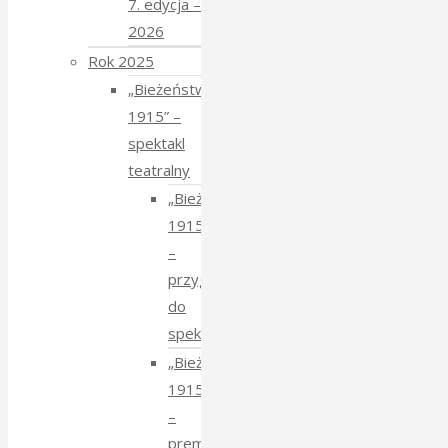
7. edycja –
2026
Rok 2025
„Bieżeństwo
1915” –
spektakl
teatralny
„Bieżeństwo
1915”
–
przygotowania
do
spektaklu
„Bieżeństwo
1915”
–
premiera