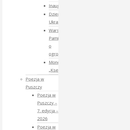
Inauguracja
Dzień
Ukraiński
Warsztaty:
Pamiętajmy
o
ogrodach
Monodram
„Ksenia”
Poezja w
Puszczy
Poezja w
Puszczy –
7. edycja –
2026
Poezja w