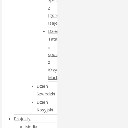
z
Igorem
Isajewem
Dzien
Tatarski
–
spotkanie
z
Krzysztofem
Mucharskim
Dzień
Szwedzki
Dzień
Rosyjski
Projekty
Media