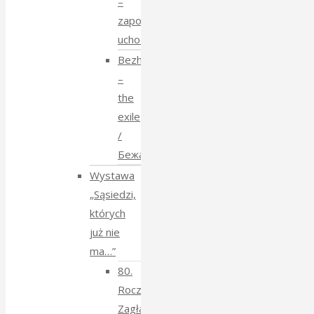
–
zapomniane
uchodźstwo
Bezhenstvo
–
the
exile
/
Бежанства
Wystawa
„Sąsiedzi,
których
już nie
ma…”
80.
Rocznica
Zagłady