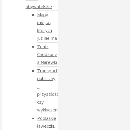
obywatelskie
Mapy
miejsc,
których
już nie ma
Teatr
Chodzony
z Narewki
Transport
publiczny
–
przyszłość
czy
wykluczenie?
Podlaskie
ławeczki.