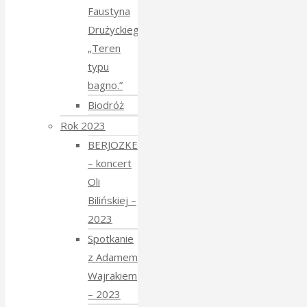
Faustyna
Drużyckiego
„Teren
typu
bagno.”
Biodróż
Rok 2023
BERJOZKELE
– koncert
Oli
Bilińskiej –
2023
Spotkanie
z Adamem
Wajrakiem
– 2023