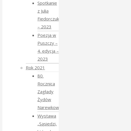
Spotkanie
z Julią
Fiedorczuk
– 2023
Poezja w
Puszczy –
4. edycja –
2023
Rok 2021
80.
Rocznica
Zagłady
Żydów
Narewkowskich
Wystawa
„Sąsiedzi,