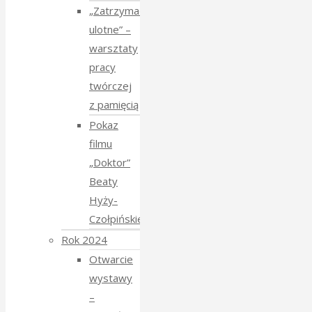
„Zatrzymać
ulotne” –
warsztaty
pracy
twórczej
z pamięcią
Pokaz
filmu
„Doktor”
Beaty
Hyży-
Czołpińskiej
Rok 2024
Otwarcie
wystawy
–