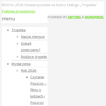
©2016-2026 Stowarzyszenie na Rzecz Dialogu „Tropinka”
Polityka prywatności
Back
POWERED BY
SEPTERA
&
WORDPRESS.
menu
to
Tropinka
Top
Nasze miejsce
Dokąd
zmierzamy?
Rodzice tropinki
Wydarzenia
Rok 2026
Czytanie
Puszczy –
filmy o
ludziach i
Puszczy