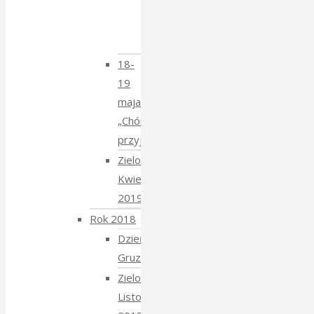
z
Krzysztofem
Mucharskim
18-
19
maja
„Chór
przyjechał”
Zielony
Kwiecień
2019
Rok 2018
Dzień
Gruziński
Zielony
Listopad