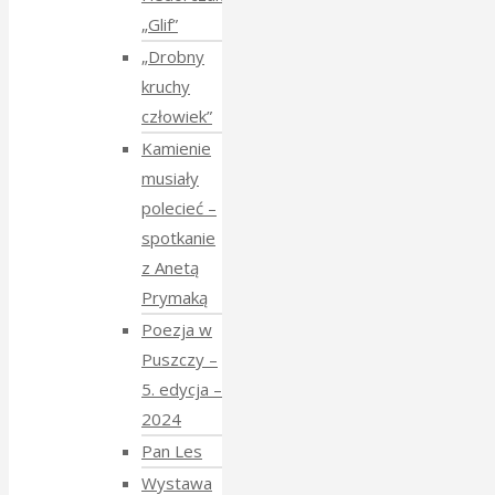
„Glif”
„Drobny
kruchy
człowiek”
Kamienie
musiały
polecieć –
spotkanie
z Anetą
Prymaką
Poezja w
Puszczy –
5. edycja –
2024
Pan Les
Wystawa