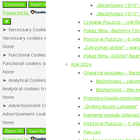
„Bieżeństwo 1915” 
Customize
Reject All
Accept All
to
Powered by
„Bieżeństwo 1915” –
Top
Czytanie Puszczy – cykl f
✖
►
Necessary Cookies
Always Active
Pokaz filmu „Bieżeńcy 19
Necessary cookies enable essential site features like secure l
Poezja w Puszczy – 6. ed
None
„Zatrzymać ulotne” – wars
►
Functional Cookies
Remark
Pokaz filmu „Doktor” Beat
Functional cookies support features like content sharing on socia
Rok 2024
None
Otwarcie wystawy – Bież
►
Analytical Cookies
Remark
Bieżeństwo – zapo
Analytical cookies track visitor interactions, providing insights on
Bezhenstvo – the ex
None
Premiera książki poetyckiej 
►
Advertisement Cookies
Remark
„Drobny kruchy człowiek”
Advertisement cookies deliver personalized ads based on your p
Kamienie musiały polecieć
None
Poezja w Puszczy – 5. ed
Pan Les
Reject All
Save My Preferences
Accept All
Powered by