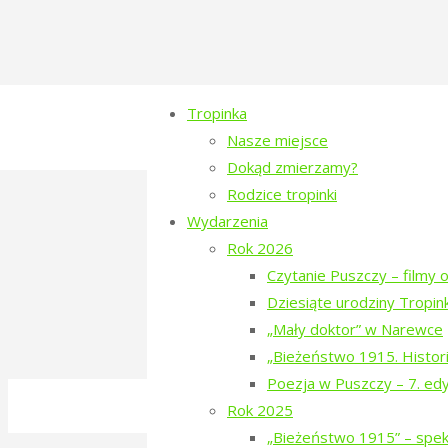
Tropinka
Nasze miejsce
Dokąd zmierzamy?
Rodzice tropinki
Wydarzenia
Aktualności
Rok 2026
Czytanie Puszczy – filmy o
[arrow_fb_feed id=’309′]
Dziesiąte urodziny Tropink
„Mały doktor” w Narewce
„Bieżeństwo 1915. Histori
Poezja w Puszczy – 7. ed
©2016-2026 Stowarzyszenie na Rzecz Dial
Rok 2025
Polityka prywatności
„Bieżeństwo 1915” – spekt
Back