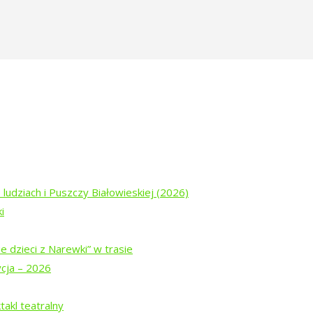
 ludziach i Puszczy Białowieskiej (2026)
i
e dzieci z Narewki” w trasie
ycja – 2026
ogu „Tropinka”
akl teatralny