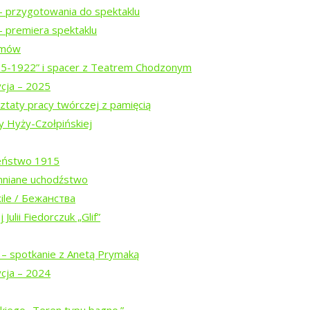
– przygotowania do spektaklu
 premiera spektaklu
ilmów
15-1922” i spacer z Teatrem Chodzonym
og-ins and consent preference adjustments. They do not store per
ycja – 2025
ztaty pracy twórczej z pamięcią
y Hyży-Czołpińskiej
l media, collecting feedback, and enabling third-party tools.
eństwo 1915
mniane uchodźstwo
 metrics like visitor count, bounce rate, and traffic sources.
ile / Бежанства
Julii Fiedorczuk „Glif”
revious visits and analyze the effectiveness of ad campaigns.
 – spotkanie z Anetą Prymaką
ycja – 2024