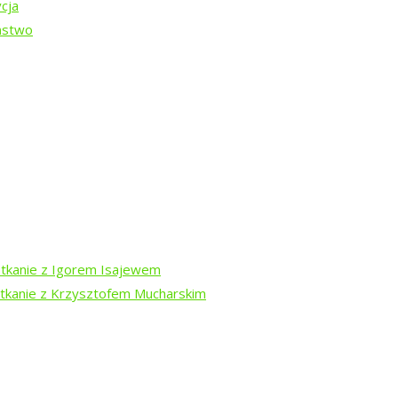
cja
ństwo
Białowieskiej (2026)
otkanie z Igorem Isajewem
w trasie
otkanie z Krzysztofem Mucharskim
spektaklu