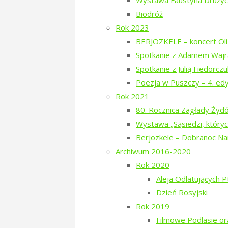
Wystawa Faustyna Drużyck
porządkowania
Biodróż
kirkutu
Rok 2023
w
BERJOZKELE – koncert Oli 
Narewce
Spotkanie z Adamem Wajr
Sukces zbiórki na Poezję w Pusz
za
Spotkanie z Julią Fiedorcz
nami"
Trudno uwierzyć, ale to już fakt: z
Poezja w Puszczy – 4. ed
wszystkim, którzy zechcieli nas wes
Rok 2021
realizacji tego przedsięwzięcia.
80. Rocznica Zagłady Ży
Wystawa „Sąsiedzi, któryc
manfred
9. August 2018
9. August 
Berjozkele – Dobranoc N
"Sukces
Więcej
Archiwum 2016-2020
zbiórki
Rok 2020
na
Aleja Odlatujących 
Poezję
Dzień Rosyjski
w
Rok 2019
Puszczy!!!"
Akcja porządkowania kirkutu w 
Filmowe Podlasie o