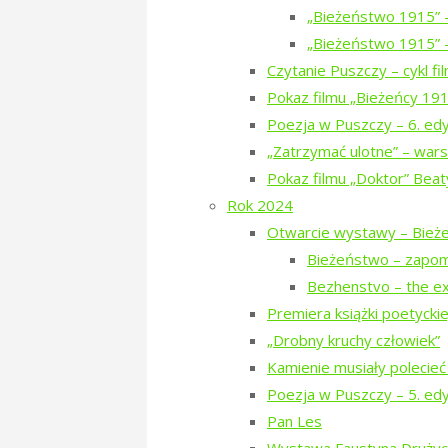
„Bieżeństwo 1915” 
niespodziankę 🙂 1) Lucyna Zdanows
„Bieżeństwo 1915” –
manfred
25. August 2018
25. Augus
Czytanie Puszczy – cykl f
"Noclegi
Więcej
Pokaz filmu „Bieżeńcy 19
podczas
Poezja w Puszczy – 6. ed
“Poezji
„Zatrzymać ulotne” – wars
w
Pokaz filmu „Doktor” Beat
Puszczy”"
Rok 2024
Otwarcie wystawy – Bież
Pierwsza akcja porządkowania k
Bieżeństwo – zapo
3 sierpnia 2018 młodzi i starsi Trop
Bezhenstvo – the ex
Narewce. Wrażenia po porządkowaniu
Premiera książki poetyckiej 
wzdłuż granicy cmentarza. Dziękuj
„Drobny kruchy człowiek”
Kamienie musiały polecieć
manfred
9. August 2018
9. August 
Poezja w Puszczy – 5. ed
"Pierwsza
Więcej
Pan Les
akcja