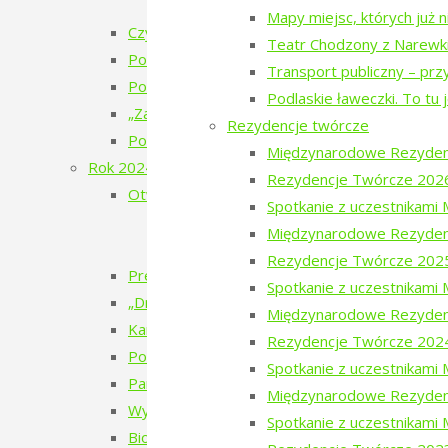
„Bieżeństwo 1915” – premiera spektakl
Mapy miejsc, których już 
Czytanie Puszczy – cykl filmów
Teatr Chodzony z Narewk
Pokaz filmu „Bieżeńcy 1915-1922” i spacer 
Transport publiczny – prz
Poezja w Puszczy – 6. edycja – 2025
Podlaskie ławeczki. To tu 
„Zatrzymać ulotne” – warsztaty pracy twórcze
Rezydencje twórcze
Pokaz filmu „Doktor” Beaty Hyży-Czołpińskiej
Międzynarodowe Rezyden
Rok 2024
Rezydencje Twórcze 202
Otwarcie wystawy – Bieżeństwo 1915
Spotkanie z uczestnikam
Bieżeństwo – zapomniane uchodźstwo
Międzynarodowe Rezyden
Bezhenstvo – the exile / Бежанства
Rezydencje Twórcze 202
Premiera książki poetyckiej Julii Fiedorczuk „Glif
Spotkanie z uczestnikam
„Drobny kruchy człowiek”
Międzynarodowe Rezyden
Kamienie musiały polecieć – spotkanie z Anet
Rezydencje Twórcze 202
Poezja w Puszczy – 5. edycja – 2024
Spotkanie z uczestnikam
Pan Les
Międzynarodowe Rezyden
Wystawa Faustyna Drużyckiego „Teren typu b
Spotkanie z uczestnikami
Biodróż