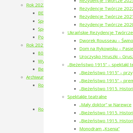
Rezydencje Twórcze 202
Rok 2023
Rezydencje Twórcze 202
BERJOZKELE – koncert Oli Bilińskiej – 2023
Rezydencje Twórcze 202
Spotkanie z Adamem Wajrakiem – 2023
Rezydencje Twórcze 202
Spotkanie z Julią Fiedorczuk – 2023
Ukraińskie Rezydencje Twórcze
Poezja w Puszczy – 4. edycja – 2023
Dworek Rousseau – Świno
Rok 2021
Dom na Rykowisku – Pasie
80. Rocznica Zagłady Żydów Narewkowskich
Uroczysko Hruszki – Grus
Wystawa „Sąsiedzi, których już nie ma…”
„Bieżeństwo 1915” – spektakl t
Berjozkele – Dobranoc Narewko
„Bieżeństwo 1915” – przy
Archiwum 2016-2020
„Bieżeństwo 1915” – prem
Rok 2020
„Bieżeństwo 1915. Histori
Aleja Odlatujących Ptaków
Spektakle teatralne
Dzień Rosyjski
„Mały doktor” w Narewce
Rok 2019
„Bieżeństwo 1915. Historie
Filmowe Podlasie oraz koncert Postman
„Bieżeństwo 1915. Histori
Narewka czyta Olgę Tokarczuk
Monodram „Ksenia”
Dzień Szwedzki