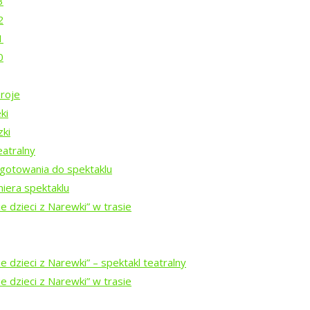
3
2
1
0
roje
ki
zki
eatralny
gotowania do spektaklu
iera spektaklu
e dzieci z Narewki” w trasie
 dzieci z Narewki” ⁠–⁠ spektakl teatralny
a
e dzieci z Narewki” w trasie