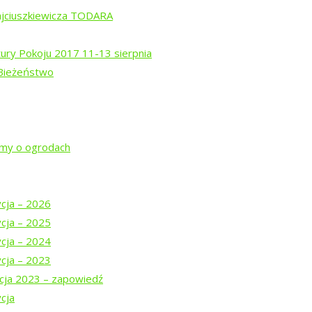
ajciuszkiewicza TODARA
tury Pokoju 2017 11-13 sierpnia
 Bieżeństwo
ą “Poezję w Puszczy”
nkowicze, drodzy Przyjaciele Tropinki ruszamy z akcją internetow
jmy o ogrodach
” zaplanowanej na 15 września 2018 (LINK PONIŻEJ). Zachęcamy 
powszechniania informacji na temat naszej akcji crowdfundingowe
ycja – 2026
ycja – 2025
ycja – 2024
ycja – 2023
cja 2023 – zapowiedź
ogu „Tropinka”
cja