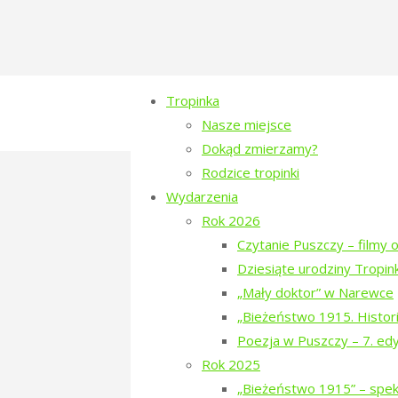
Tropinka
Nasze miejsce
Dokąd zmierzamy?
Author:
manfred
Rodzice tropinki
Wydarzenia
Rok 2026
Czytanie Puszczy – filmy o
Dziesiąte urodziny Tropink
„Mały doktor” w Narewce
„Bieżeństwo 1915. Histori
Noclegi podczas “Poezji w Pusz
Poezja w Puszczy – 7. ed
Rok 2025
Jeśli ktoś z Was wybiera się na Po
„Bieżeństwo 1915” – spekt
kciuki za nasze przedsięwzięcia i o