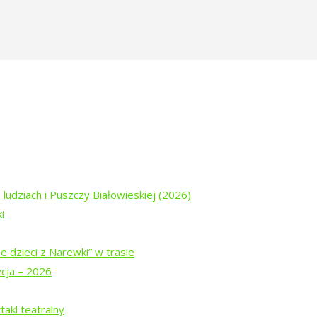
 ludziach i Puszczy Białowieskiej (2026)
i
e dzieci z Narewki” w trasie
czy”
ycja – 2026
ezję w Puszczy i szuka jeszcze noclegu, polecamy następujących 
akl teatralny
biecali na hasło “Tropinka-Poezja w Puszczy” udzielić gościom rab