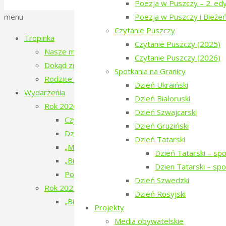
Polityka prywatności
Poezja w Puszczy – 2. edy
“Poezję
Back
menu
Poezja w Puszczy i Bieże
w
to
Czytanie Puszczy
Puszczy”"
Tropinka
Top
Czytanie Puszczy (2025)
Nasze miejsce
Czytanie Puszczy (2026)
Dokąd zmierzamy?
Spotkania na Granicy
Rodzice tropinki
Dzień Ukraiński
Wydarzenia
Dzień Białoruski
Rok 2026
Dzień Szwajcarski
Czytanie Puszczy – filmy o ludziach i Puszczy 
Dzień Gruziński
Dziesiąte urodziny Tropinki
Dzień Tatarski
„Mały doktor” w Narewce
Dzień Tatarski – sp
„Bieżeństwo 1915. Historie dzieci z Narewki” 
Dzien Tatarski – sp
Poezja w Puszczy – 7. edycja – 2026
Dzień Szwedzki
Rok 2025
Dzień Rosyjski
„Bieżeństwo 1915” – spektakl teatralny
Projekty
„Bieżeństwo 1915” – przygotowania do 
Media obywatelskie