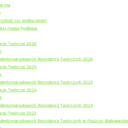
u
nie ma
i
z Teatrem Chodzonym
yszłość czy wykluczenie?
jest magia Podlasia.
j z pamięcią
cje Twórcze 2026
6
i Międzynarodowych Rezydencji Twórczych 2026
cje Twórcze 2025
5
”
i Międzynarodowych Rezydencji Twórczych 2025
cje Twórcze 2024
ą Prymaką
4
i Międzynarodowych Rezydencji Twórczych 2024
cje Twórcze 2023
agno.”
 Międzynarodowych Rezydencji Twórczych w Puszczy Białowieski