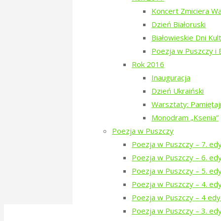
"Zbiórka
Więcej
Koncert Zmiciera W
na
Dzień Białoruski
Poezję
Białowieskie Dni Kul
w
Poezja w Puszczy i
Puszczy
Rok 2016
trwa!"
Zbieramy fundusze na wrześniow
Inauguracja
Dzień Ukraiński
Drogie Tropinkowiczki, drodzy Tropi
Warsztaty: Pamięta
drugiej odsłony “Poezji w Puszczy
Monodram „Ksenia”
projektu. Prosimy teź gorąco o roz
Poezja w Puszczy
poza …
Poezja w Puszczy – 7. ed
Poezja w Puszczy – 6. ed
manfred
10. July 2018
10. July 2018
Poezja w Puszczy – 5. ed
"Zbieramy
Więcej
Poezja w Puszczy – 4. ed
fundusze
Poezja w Puszczy – 4 edy
na
©2016-2026 Stowarzyszenie na Rzecz Dial
Poezja w Puszczy – 3. edy
wrześniową