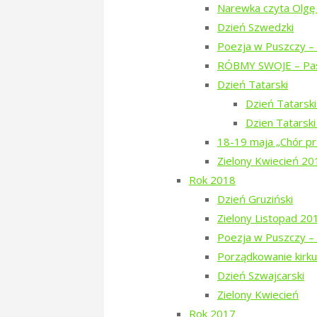
Narewka czyta Olgę
W lipcu 2018 Urząd Gminy Narewka 
Dzień Szwedzki
pamiątkową i informacyjną – za co 
Poezja w Puszczy – 
kirkutu w Narewce. Będziemy tam od
RÓBMY SWOJE – Pas
manfred
31. July 2018
31. July 2018
Dzień Tatarski
"Akcja
Więcej
Dzień Tatarsk
porządkowania
Dzien Tatarsk
kirkutu
18-19 maja „Chór pr
w
Zielony Kwiecień 20
Narewce"
Rok 2018
Dzień Gruziński
Zbiórka na Poezję w Puszczy trw
Zielony Listopad 20
Mamy już 19% sumy potrzebnej na or
Poezja w Puszczy – 
i Tropinkowiczów oraz wspaniałomyśl
Porządkowanie kirku
(dziękujemy raz jeszcze!), udało na
Dzień Szwajcarski
Zielony Kwiecień
manfred
22. July 2018
22. July 2018
Rok 2017