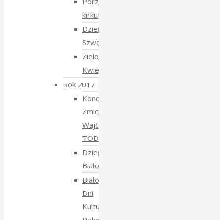
Porządkowanie
kirkutu
Dzień
Szwajcarski
Zielony
Kwiecień
Rok 2017
Koncert
Zmiciera
Wajciuszkiewicza
TODARA
Dzień
Białoruski
Białowieskie
Dni
Kultury
Pokoju