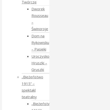
Twórcze
Dworek
Rousseau
–
Świnoroje
Dom na
Rykowisku
– Pasieki
Uroczysko
Hruszki –
Gruszki
„Bieżeństwo
1915” –
spektakl
teatralny
„Bieżeństwo