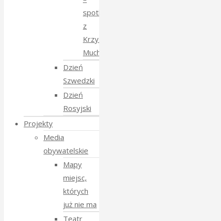
spotkanie
z
Krzysztofem
Mucharskim
Dzień
Szwedzki
Dzień
Rosyjski
Projekty
Media
obywatelskie
Mapy
miejsc,
których
już nie ma
Teatr