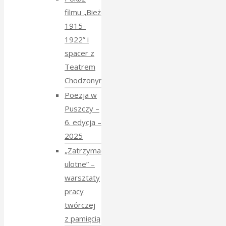
filmu „Bieżeńcy
1915-
1922” i
spacer z
Teatrem
Chodzonym
Poezja w
Puszczy –
6. edycja –
2025
„Zatrzymać
ulotne” –
warsztaty
pracy
twórczej
z pamięcią