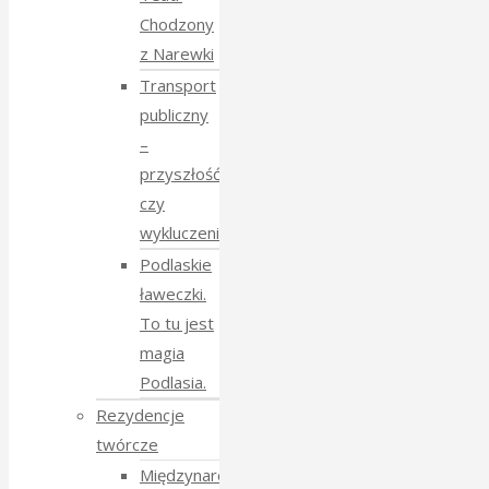
Chodzony
z Narewki
Transport
publiczny
–
przyszłość
czy
wykluczenie?
Podlaskie
ławeczki.
To tu jest
magia
Podlasia.
Rezydencje
twórcze
Międzynarodowe