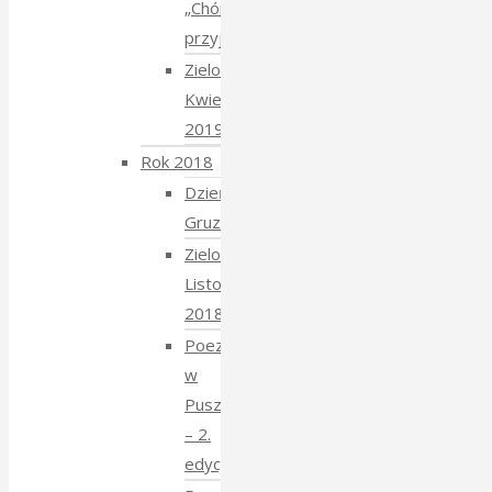
„Chór
przyjechał”
Zielony
Kwiecień
2019
Rok 2018
Dzień
Gruziński
Zielony
Listopad
2018
Poezja
w
Puszczy
– 2.
edycja