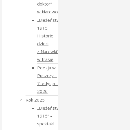
doktor”
w Narewce
„Bieżeństwo
1915.
Historie
dzieci
z Narewki”
w trasie
Poezja w
Puszczy –
7. edycja –
2026
Rok 2025
„Bieżeństwo
1915” –
spektakl