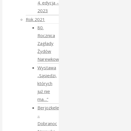
4. edycja –
2023
Rok 2021
80.
Rocznica
Zagłady
Żydów
Narewkowskich
Wystawa
„Sąsiedzi,
których
już nie
ma…”
Berjozkele
–
Dobranoc