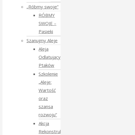
„Róbmy swoje”
RÓBMY
SWOJE –
Pasieki
Szanujmy Aleje
Aleja
Odlatujących
Ptaków
Szkolenie
„Aleje:
Wartość
oraz
szansa
rozwoju”
Akcja
Rekonstrukcja