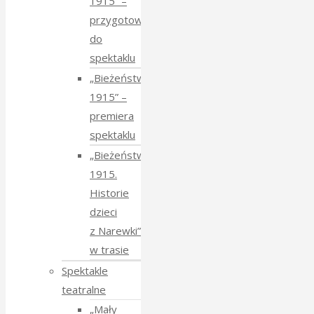
1915” –
przygotowania
do
spektaklu
„Bieżeństwo
1915” –
premiera
spektaklu
„Bieżeństwo
1915.
Historie
dzieci
z Narewki”
w trasie
Spektakle
teatralne
„Mały