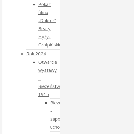
Pokaz
filmu
„Doktor”
Beaty
Hyży-
Czołpińskiej
Rok 2024
Otwarcie
wystawy
–
Bieżeństwo
1915
Bieżeństwo
–
zapomniane
uchodźstwo