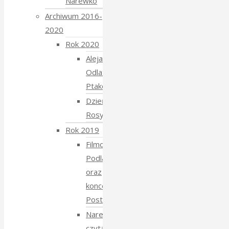
Narewko
Archiwum 2016-
2020
Rok 2020
Aleja
Odlatujących
Ptaków
Dzień
Rosyjski
Rok 2019
Filmowe
Podlasie
oraz
koncert
Postmana
Narewka
czyta