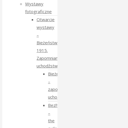
Wystawy
fotograficzne
Otwarcie
wystawy
–
Bieżeństwo
1915.
Zapomniane
uchodźstwo
Bieżeństwo
–
zapomniane
uchodźstwo
Bezhenstvo
–
the