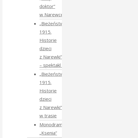
doktor”
w Narewce
„Bieżeństwo
1915.
Historie
dzieci
z Narewki”
⁠–⁠ spektakl teatralny
„Bieżeństwo
1915.
Historie
dzieci
z Narewki”
w trasie
Monodram
„Ksenia”