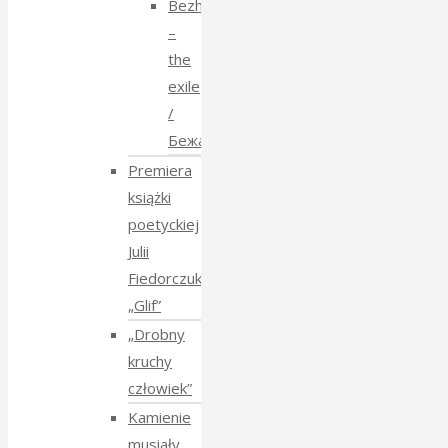
Bezhenstvo
–
the
exile
/
Бежанства
Premiera
książki
poetyckiej
Julii
Fiedorczuk
„Glif”
„Drobny
kruchy
człowiek”
Kamienie
musiały