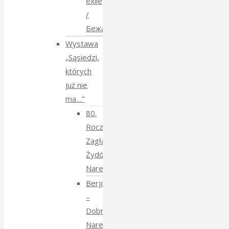
exile
/
Бежанства
Wystawa
„Sąsiedzi,
których
już nie
ma…”
80.
Rocznica
Zagłady
Żydów
Narewkowskich
Berjozkele
–
Dobranoc
Narewko