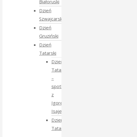
Białoruski
Dzień
Szwajcarski
Dzień
Gruziński
Dzień
Tatarski
Dzień
Tatarski
–
spotkanie
z
Igorem
Isajewem
Dzien
Tatarski
–