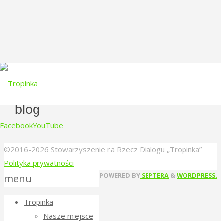
blog
Facebook
YouTube
©2016-2026 Stowarzyszenie na Rzecz Dialogu „Tropinka”
Skip
Polityka prywatności
to
Back
POWERED BY
SEPTERA
&
WORDPRESS.
menu
content
to
Tropinka
Top
Nasze miejsce