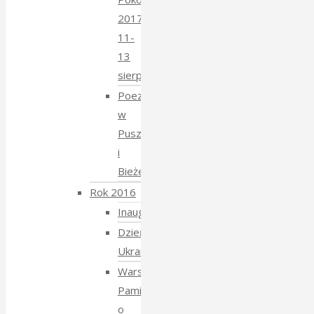
2017
11-
13
sierpnia
Poezja
w
Puszczy
i
Bieżeństwo
Rok 2016
Inauguracja
Dzień
Ukraiński
Warsztaty:
Pamiętajmy
o