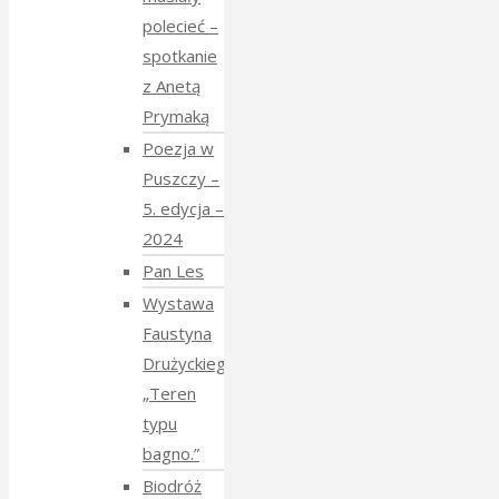
polecieć –
spotkanie
z Anetą
Prymaką
Poezja w
Puszczy –
5. edycja –
2024
Pan Les
Wystawa
Faustyna
Drużyckiego
„Teren
typu
bagno.”
Biodróż