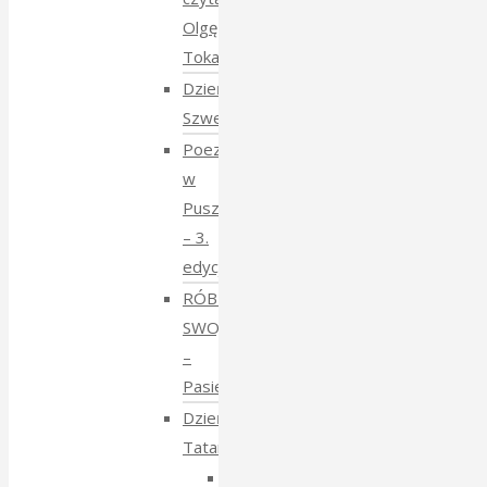
Olgę
Tokarczuk
Dzień
Szwedzki
Poezja
w
Puszczy
– 3.
edycja
RÓBMY
SWOJE
–
Pasieki
Dzień
Tatarski
Dzień