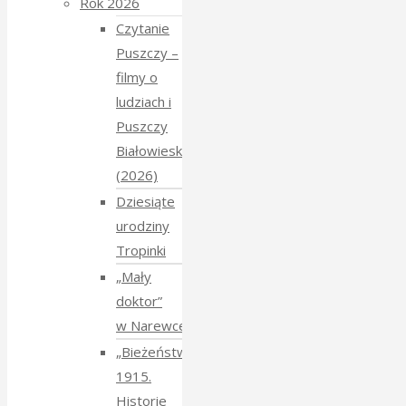
Rok 2026
Czytanie
Puszczy –
filmy o
ludziach i
Puszczy
Białowieskiej
(2026)
Dziesiąte
urodziny
Tropinki
„Mały
doktor”
w Narewce
„Bieżeństwo
1915.
Historie