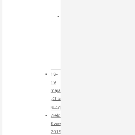
Isajewem
Dzien
Tatarski
–
spotkanie
z
Krzysztofem
Mucharskim
18-
19
maja
„Chór
przyjechał”
Zielony
Kwiecień
2019