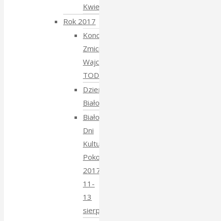
Kwiecień
Rok 2017
Koncert
Zmiciera
Wajciuszkiewicza
TODARA
Dzień
Białoruski
Białowieskie
Dni
Kultury
Pokoju
2017
11-
13
sierpnia