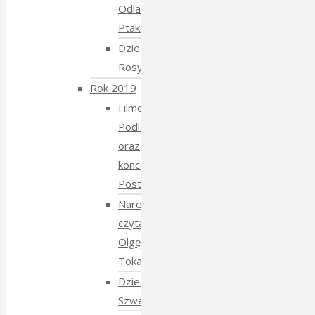
Odlatujących
Ptaków
Dzień
Rosyjski
Rok 2019
Filmowe
Podlasie
oraz
koncert
Postmana
Narewka
czyta
Olgę
Tokarczuk
Dzień
Szwedzki