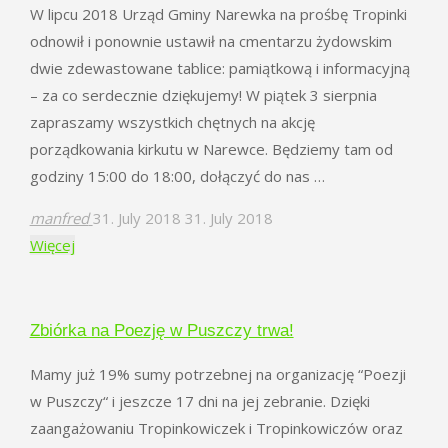
W lipcu 2018 Urząd Gminy Narewka na prośbę Tropinki
Puszczy!!!"
odnowił i ponownie ustawił na cmentarzu żydowskim
dwie zdewastowane tablice: pamiątkową i informacyjną
– za co serdecznie dziękujemy! W piątek 3 sierpnia
zapraszamy wszystkich chętnych na akcję
porządkowania kirkutu w Narewce. Będziemy tam od
godziny 15:00 do 18:00, dołączyć do nas …
manfred
31. July 2018
31. July 2018
"Akcja
Więcej
porządkowania
kirkutu
w
Zbiórka na Poezję w Puszczy trwa!
Narewce"
Mamy już 19% sumy potrzebnej na organizację “Poezji
w Puszczy“ i jeszcze 17 dni na jej zebranie. Dzięki
zaangażowaniu Tropinkowiczek i Tropinkowiczów oraz