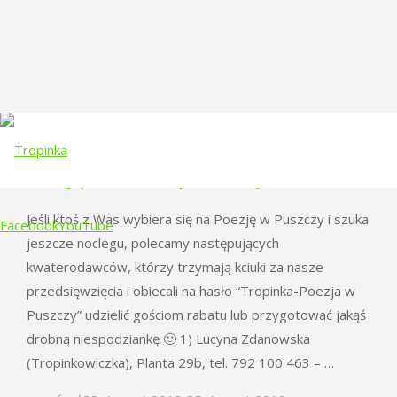
Noclegi podczas “Poezji w Puszczy”
Jeśli ktoś z Was wybiera się na Poezję w Puszczy i szuka
Facebook
YouTube
jeszcze noclegu, polecamy następujących
kwaterodawców, którzy trzymają kciuki za nasze
Skip
przedsięwzięcia i obiecali na hasło “Tropinka-Poezja w
to
Puszczy” udzielić gościom rabatu lub przygotować jakąś
content
drobną niespodziankę 🙂 1) Lucyna Zdanowska
(Tropinkowiczka), Planta 29b, tel. 792 100 463 – …