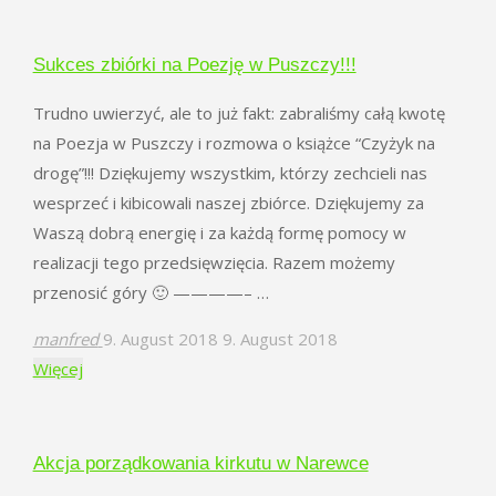
porządkowania
kirkutu
Sukces zbiórki na Poezję w Puszczy!!!
w
Trudno uwierzyć, ale to już fakt: zabraliśmy całą kwotę
Narewce
na Poezja w Puszczy i rozmowa o książce “Czyżyk na
za
drogę”!!! Dziękujemy wszystkim, którzy zechcieli nas
nami"
wesprzeć i kibicowali naszej zbiórce. Dziękujemy za
Waszą dobrą energię i za każdą formę pomocy w
realizacji tego przedsięwzięcia. Razem możemy
przenosić góry 🙂 ————– …
manfred
9. August 2018
9. August 2018
"Sukces
Więcej
zbiórki
na
Poezję
Akcja porządkowania kirkutu w Narewce
w