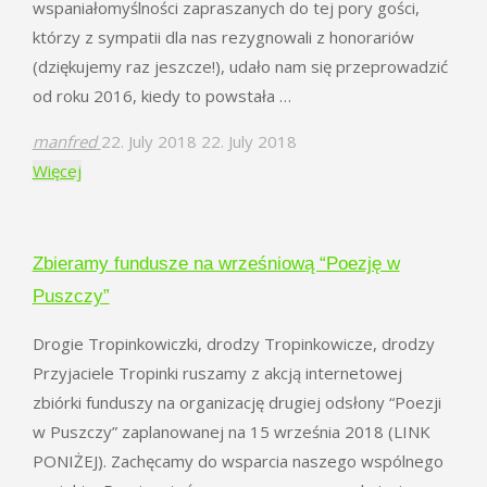
wspaniałomyślności zapraszanych do tej pory gości,
którzy z sympatii dla nas rezygnowali z honorariów
(dziękujemy raz jeszcze!), udało nam się przeprowadzić
od roku 2016, kiedy to powstała …
manfred
22. July 2018
22. July 2018
"Zbiórka
Więcej
na
Poezję
w
Zbieramy fundusze na wrześniową “Poezję w
Puszczy
Puszczy”
trwa!"
Drogie Tropinkowiczki, drodzy Tropinkowicze, drodzy
Przyjaciele Tropinki ruszamy z akcją internetowej
zbiórki funduszy na organizację drugiej odsłony “Poezji
w Puszczy” zaplanowanej na 15 września 2018 (LINK
PONIŻEJ). Zachęcamy do wsparcia naszego wspólnego