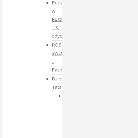
Poezja
w
Puszczy
– 3.
edycja
RÓBMY
SWOJE
–
Pasieki
Dzień
Tatarski
Dzień
Tatarski
–
spotkanie
z
Igorem