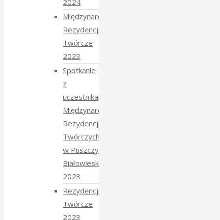
2024
Międzynarodowe
Rezydencje
Twórcze
2023
Spotkanie
z
uczestnikami
Międzynarodowych
Rezydencji
Twórczych
w Puszczy
Białowieskiej
2023
Rezydencje
Twórcze
2023