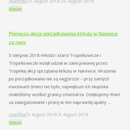
manfred
25. August 2018
25. August 2018
"Noclegi
Więcej
podczas
“Poezji
w
Pierwsza akcja porządkowania kirkutu w Narewce
Puszczy”"
za nami
3 sierpnia 2018 młodzi i starsi Tropinkowicze i
Tropinkowiczki wzięli udział w zainicjowanej przez
Tropinkę akcji sprzątania kirkutu w Narewce. Wrażenia
po porządkowaniu nie są najgorsze – przy samych
macewach śmieci nie było, największe ich skupiska
znaleźliśmy wzdłuż granicy cmentarza. Dziękujemy Wam
za zaangażowanie i pracę w ten naprawdę upalny …
manfred
9. August 2018
9. August 2018
"Pierwsza
Więcej
akcja