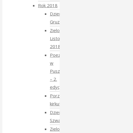
Rok 2018
Dzień
Gruziński
Zielony
Listopad
2018
Poezja
w
Puszczy
– 2.
edycja
Porządkowanie
kirkutu
Dzień
Szwajcarski
Zielony