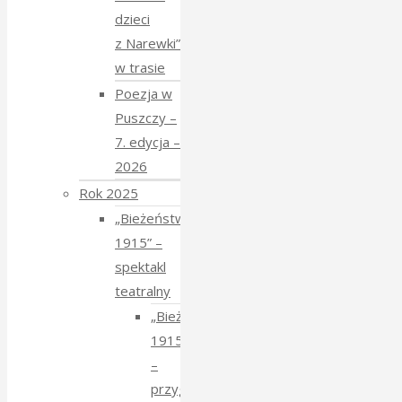
dzieci
z Narewki”
w trasie
Poezja w
Puszczy –
7. edycja –
2026
Rok 2025
„Bieżeństwo
1915” –
spektakl
teatralny
„Bieżeństwo
1915”
–
przygotowania