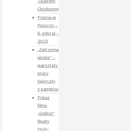
Teatrem
Chodzonym
Poezja w
Puszczy –
6. edycja –
2025
„Zatrzymać
ulotne” –
warsztaty
pracy
twórczej
z pamięcią
Pokaz
filmu
„Doktor”
Beaty
Hyży-