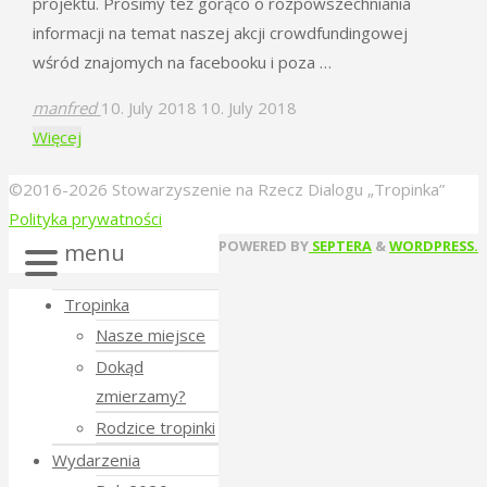
projektu. Prosimy teź gorąco o rozpowszechniania
informacji na temat naszej akcji crowdfundingowej
wśród znajomych na facebooku i poza …
manfred
10. July 2018
10. July 2018
"Zbieramy
Więcej
fundusze
©2016-2026 Stowarzyszenie na Rzecz Dialogu „Tropinka”
na
Polityka prywatności
wrześniową
Back
POWERED BY
SEPTERA
&
WORDPRESS.
menu
“Poezję
to
w
Tropinka
Top
Puszczy”"
Nasze miejsce
Dokąd
zmierzamy?
Rodzice tropinki
Wydarzenia