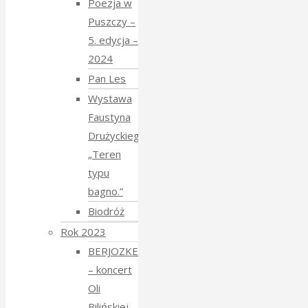
Poezja w
Puszczy –
5. edycja –
2024
Pan Les
Wystawa
Faustyna
Drużyckiego
„Teren
typu
bagno.”
Biodróż
Rok 2023
BERJOZKELE
– koncert
Oli
Bilińskiej –