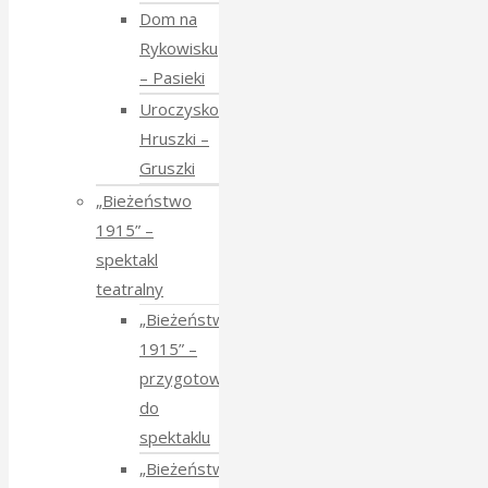
Dom na
Rykowisku
– Pasieki
Uroczysko
Hruszki –
Gruszki
„Bieżeństwo
1915” –
spektakl
teatralny
„Bieżeństwo
1915” –
przygotowania
do
spektaklu
„Bieżeństwo