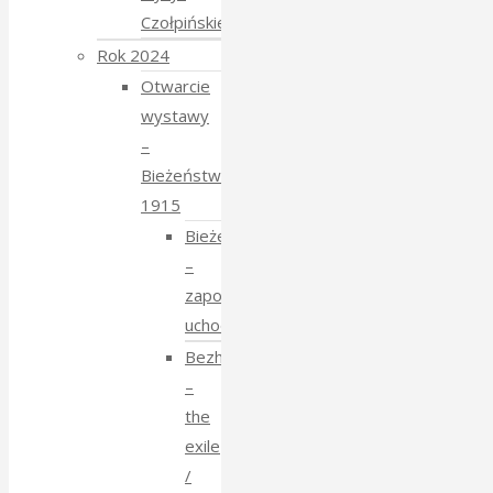
Czołpińskiej
Rok 2024
Otwarcie
wystawy
–
Bieżeństwo
1915
Bieżeństwo
–
zapomniane
uchodźstwo
Bezhenstvo
–
the
exile
/