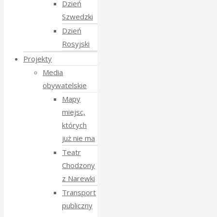
Dzień
Szwedzki
Dzień
Rosyjski
Projekty
Media
obywatelskie
Mapy
miejsc,
których
już nie ma
Teatr
Chodzony
z Narewki
Transport
publiczny