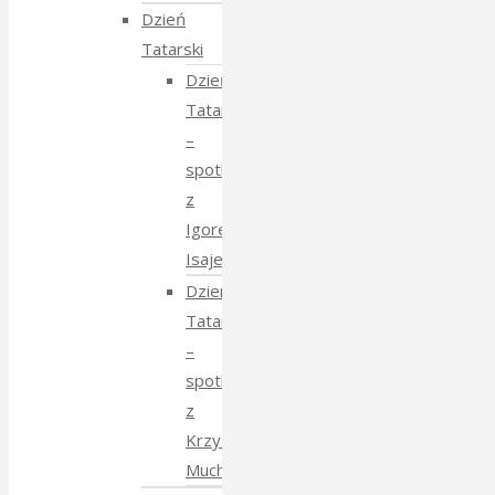
Dzień
Tatarski
Dzień
Tatarski
–
spotkanie
z
Igorem
Isajewem
Dzien
Tatarski
–
spotkanie
z
Krzysztofem
Mucharskim