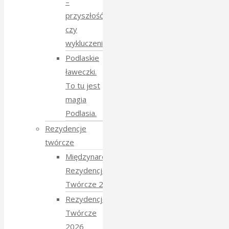
–
przyszłość
czy
wykluczenie?
Podlaskie
ławeczki.
To tu jest
magia
Podlasia.
Rezydencje
twórcze
Międzynarodowe
Rezydencje
Twórcze 2026
Rezydencje
Twórcze
2026