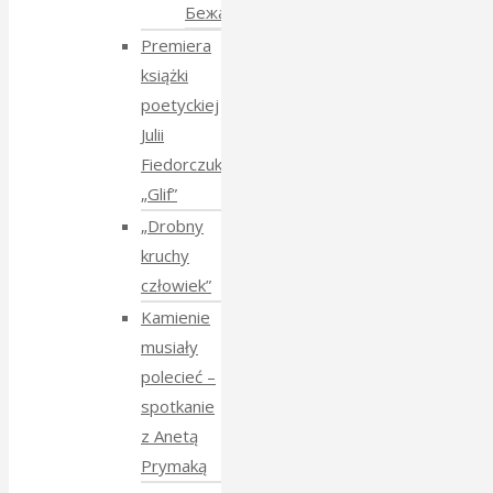
Бежанства
Premiera
książki
poetyckiej
Julii
Fiedorczuk
„Glif”
„Drobny
kruchy
człowiek”
Kamienie
musiały
polecieć –
spotkanie
z Anetą
Prymaką