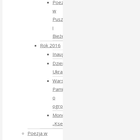
Poezja
w
Puszczy
i
Bieżeństwo
Rok 2016
Inauguracja
Dzień
Ukraiński
Warsztaty:
Pamiętajmy
o
ogrodach
Monodram
„Ksenia”
Poezja w