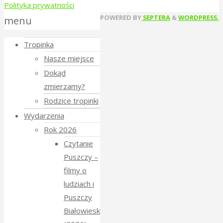
Polityka prywatności
Back
POWERED BY
SEPTERA
&
WORDPRESS.
menu
to
Tropinka
Top
Nasze miejsce
Dokąd
zmierzamy?
Rodzice tropinki
Wydarzenia
Rok 2026
Czytanie
Puszczy –
filmy o
ludziach i
Puszczy
Białowieskiej