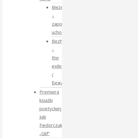
Bieżeństwo
–
zapomniane
uchodźstwo
Bezhenstvo
–
the
exile
/
Бежанства
Premiera
książki
poetyckiej
Julii
Fiedorczuk
„Glif”