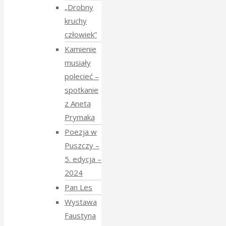
„Drobny
kruchy
człowiek”
Kamienie
musiały
polecieć –
spotkanie
z Anetą
Prymaką
Poezja w
Puszczy –
5. edycja –
2024
Pan Les
Wystawa
Faustyna