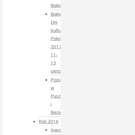
Białoruski
Białowieskie
Dni
Kultury
Pokoju
2017
11-
13
sierpnia
Poezja
w
Puszczy
i
Bieżeństwo
Rok 2016
Inauguracja