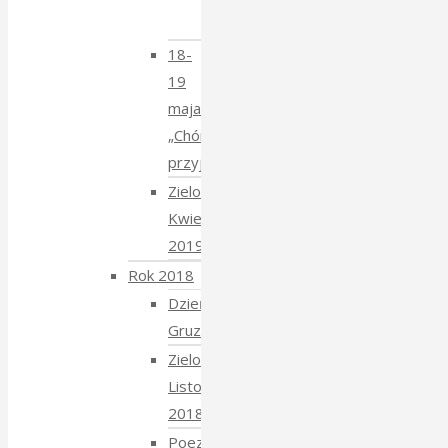
Mucharskim
18-
19
maja
„Chór
przyjechał”
Zielony
Kwiecień
2019
Rok 2018
Dzień
Gruziński
Zielony
Listopad
2018
Poezja