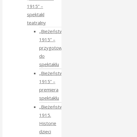
1915” –
spektakl
teatralny
„Bieżeństwo
1915” –
przygotowania
do
spektaklu
„Bieżeństwo
1915” –
premiera
spektaklu
„Bieżeństwo
1915.
Historie
dzieci