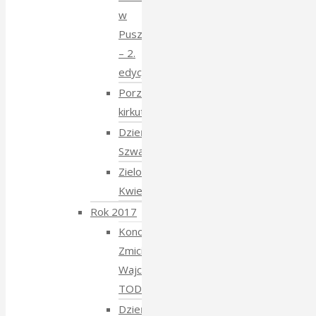
w
Puszczy
– 2.
edycja
Porządkowanie
kirkutu
Dzień
Szwajcarski
Zielony
Kwiecień
Rok 2017
Koncert
Zmiciera
Wajciuszkiewicza
TODARA
Dzień