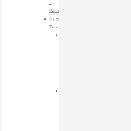
–
Pasieki
Dzień
Tatarski
Dzień
Tatarski
–
spotkanie
z
Igorem
Isajewem
Dzien
Tatarski
–
spotkanie
z
Krzysztofem