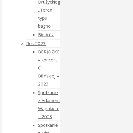
Drużyckiego
„Teren
typu
bagno.”
Biodróż
Rok 2023
BERJOZKELE
– koncert
Oli
Bilińskiej –
2023
Spotkanie
z Adamem
Wajrakiem
– 2023
Spotkanie