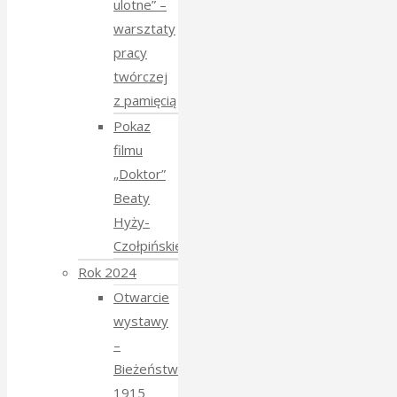
ulotne” –
warsztaty
pracy
twórczej
z pamięcią
Pokaz
filmu
„Doktor”
Beaty
Hyży-
Czołpińskiej
Rok 2024
Otwarcie
wystawy
–
Bieżeństwo
1915