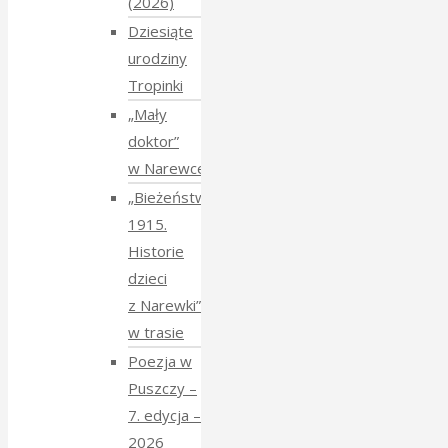
(2026)
Dziesiąte
urodziny
Tropinki
„Mały
doktor”
w Narewce
„Bieżeństwo
1915.
Historie
dzieci
z Narewki”
w trasie
Poezja w
Puszczy –
7. edycja –
2026