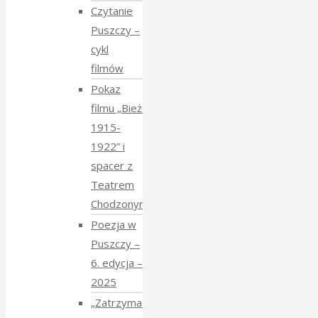
Czytanie
Puszczy –
cykl
filmów
Pokaz
filmu „Bieżeńcy
1915-
1922” i
spacer z
Teatrem
Chodzonym
Poezja w
Puszczy –
6. edycja –
2025
„Zatrzymać