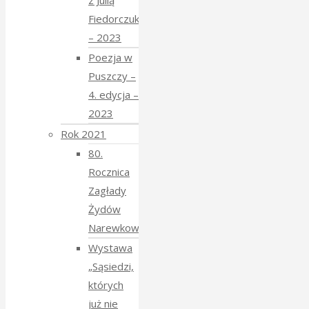
z Julią
Fiedorczuk
– 2023
Poezja w
Puszczy –
4. edycja –
2023
Rok 2021
80.
Rocznica
Zagłady
Żydów
Narewkowskich
Wystawa
„Sąsiedzi,
których
już nie