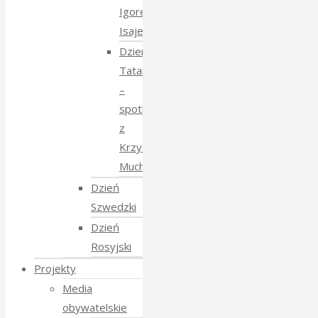
Igorem
Isajewem
Dzien
Tatarski
–
spotkanie
z
Krzysztofem
Mucharskim
Dzień
Szwedzki
Dzień
Rosyjski
Projekty
Media
obywatelskie