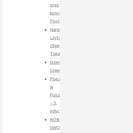
oraz
koncert
Postmana
Narewka
czyta
Olgę
Tokarczuk
Dzień
Szwedzki
Poezja
w
Puszczy
– 3.
edycja
RÓBMY
SWOJE