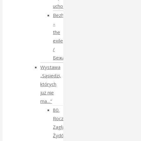
uchodźstwo
Bezhenstvo
–
the
exile
/
Бежанства
Wystawa
„Sąsiedzi,
których
już nie
ma…”
80.
Rocznica
Zagłady
Żydów