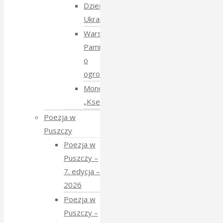
Dzień
Ukraiński
Warsztaty:
Pamiętajmy
o
ogrodach
Monodram
„Ksenia”
Poezja w
Puszczy
Poezja w
Puszczy –
7. edycja –
2026
Poezja w
Puszczy –