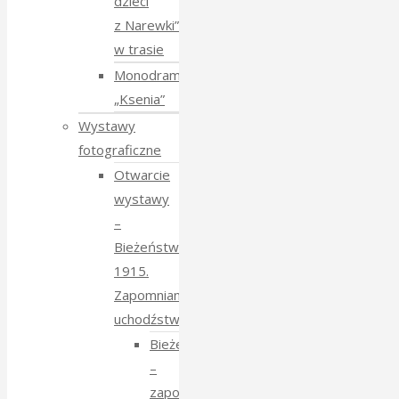
dzieci
z Narewki”
w trasie
Monodram
„Ksenia”
Wystawy
fotograficzne
Otwarcie
wystawy
–
Bieżeństwo
1915.
Zapomniane
uchodźstwo
Bieżeństwo
–
zapomniane