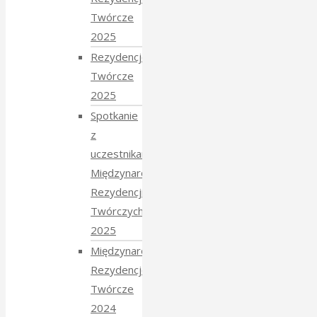
Twórcze
2025
Rezydencje
Twórcze
2025
Spotkanie
z
uczestnikami
Międzynarodowych
Rezydencji
Twórczych
2025
Międzynarodowe
Rezydencje
Twórcze
2024