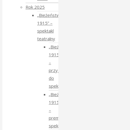
Rok 2025
„Bieżeństwo
1915” –
spektakl
teatralny
„Bieżeństwo
1915”
–
przygotowania
do
spektaklu
„Bieżeństwo
1915”
–
premiera
spektaklu