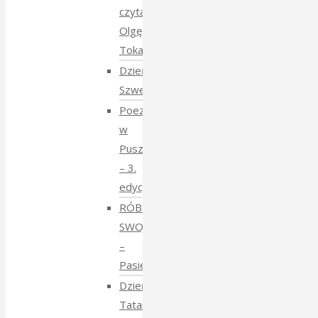
czyta
Olgę
Tokarczuk
Dzień
Szwedzki
Poezja
w
Puszczy
– 3.
edycja
RÓBMY
SWOJE
–
Pasieki
Dzień
Tatarski