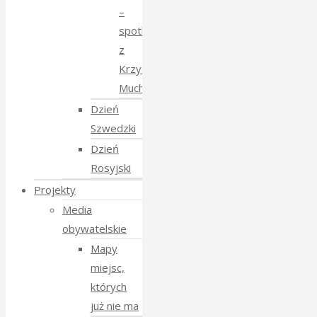
–
spotkanie
z
Krzysztofem
Mucharskim
Dzień
Szwedzki
Dzień
Rosyjski
Projekty
Media
obywatelskie
Mapy
miejsc,
których
już nie ma