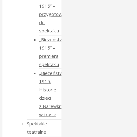
1915” –
przygotowania
do
spektaklu
„Bieżeństwo
1915” –
premiera
spektaklu
„Bieżeństwo
1915.
Historie
dzieci
z Narewki”
w trasie
Spektakle
teatralne