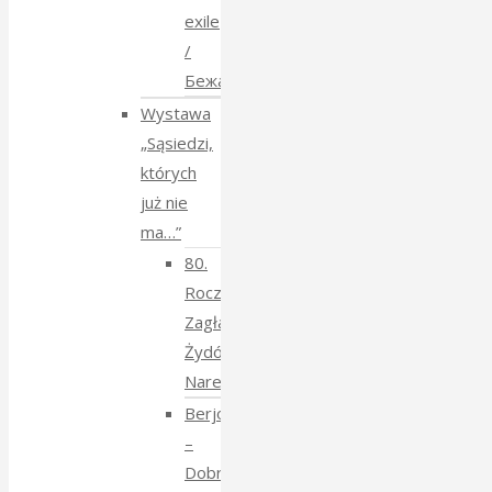
exile
/
Бежанства
Wystawa
„Sąsiedzi,
których
już nie
ma…”
80.
Rocznica
Zagłady
Żydów
Narewkowskich
Berjozkele
–
Dobranoc