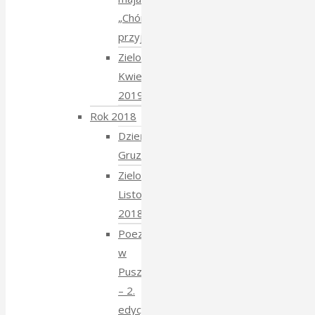
„Chór
przyjechał”
Zielony
Kwiecień
2019
Rok 2018
Dzień
Gruziński
Zielony
Listopad
2018
Poezja
w
Puszczy
– 2.
edycja