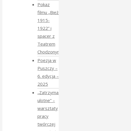
Pokaz
filmu „Bieżeńcy
1915-
1922” i
spacer z
Teatrem
Chodzonym
Poezja w
Puszczy –
6. edycja –
2025
„Zatrzymać
ulotne” –
warsztaty
pracy
twórczej