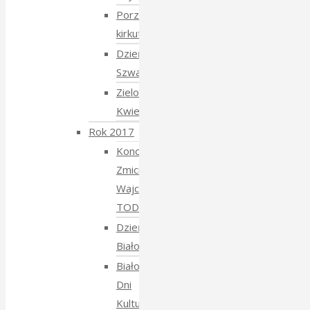
Porządkowanie
kirkutu
Dzień
Szwajcarski
Zielony
Kwiecień
Rok 2017
Koncert
Zmiciera
Wajciuszkiewicza
TODARA
Dzień
Białoruski
Białowieskie
Dni
Kultury