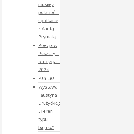
musiały
polecieć –
spotkanie
z Anetą
Prymaką
Poezja w
Puszczy –
5. edycja –
2024
Pan Les
Wystawa
Faustyna
Drużyckiego
„Teren
typu
bagno.”