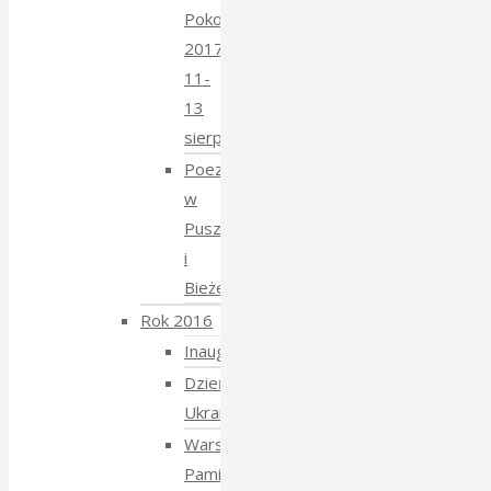
Pokoju
2017
11-
13
sierpnia
Poezja
w
Puszczy
i
Bieżeństwo
Rok 2016
Inauguracja
Dzień
Ukraiński
Warsztaty:
Pamiętajmy