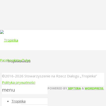
Full
1024 × 561
pixels
Dołącz do nas
size
Facebook
YouTube
Tropinkowicze
Skip
©2016-2026 Stowarzyszenie na Rzecz Dialogu „Tropinka”
to
Polityka prywatności
content
Back
POWERED BY
SEPTERA
&
WORDPRESS.
menu
to
Tropinka
Top