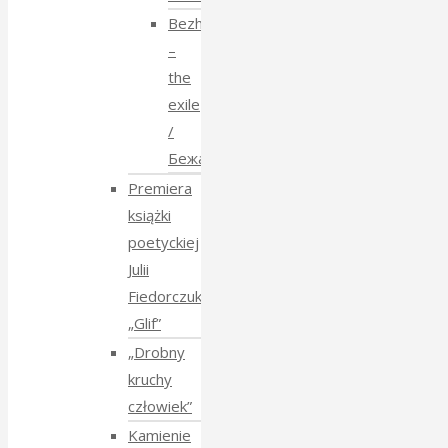
Bezhenstvo
–
the
exile
/
Бежанства
Premiera
książki
poetyckiej
Julii
Fiedorczuk
„Glif”
„Drobny
kruchy
człowiek”
Kamienie