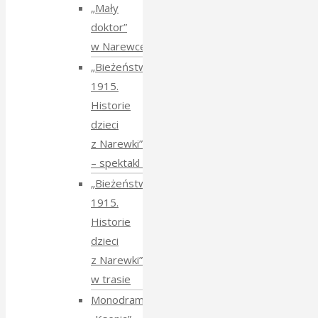
„Mały
doktor”
w Narewce
„Bieżeństwo
1915.
Historie
dzieci
z Narewki”
⁠–⁠ spektakl teatralny
„Bieżeństwo
1915.
Historie
dzieci
z Narewki”
w trasie
Monodram