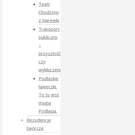
Teatr
Chodzony
z Narewki
Transport
publiczny
–
przyszłość
czy
wykluczenie?
Podlaskie
ławeczki.
To tu jest
magia
Podlasia.
Rezydencje
twórcze