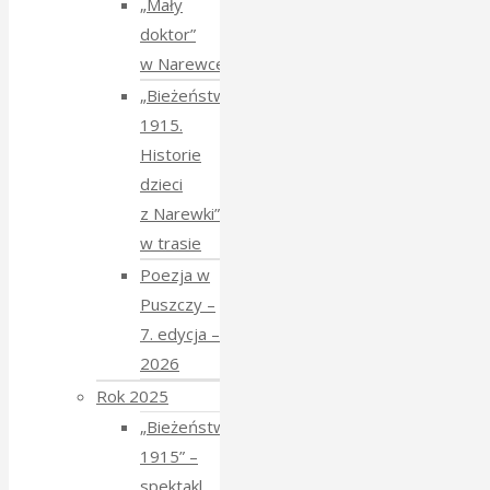
„Mały
doktor”
w Narewce
„Bieżeństwo
1915.
Historie
dzieci
z Narewki”
w trasie
Poezja w
Puszczy –
7. edycja –
2026
Rok 2025
„Bieżeństwo
1915” –
spektakl