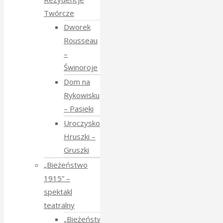
Twórcze
Dworek
Rousseau
–
Świnoroje
Dom na
Rykowisku
– Pasieki
Uroczysko
Hruszki –
Gruszki
„Bieżeństwo
1915” –
spektakl
teatralny
„Bieżeństwo