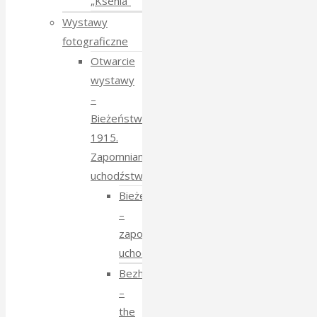
„Ksenia”
Wystawy
fotograficzne
Otwarcie
wystawy
–
Bieżeństwo
1915.
Zapomniane
uchodźstwo
Bieżeństwo
–
zapomniane
uchodźstwo
Bezhenstvo
–
the