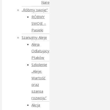
Narewko
„Róbmy swoje”
RÓBMY
SWOJE –
Pasieki
Szanujmy Aleje
Aleja
Odlatujących
Ptaków
Szkolenie
„Aleje:
Wartość
oraz
szansa
rozwoju”
Akcja