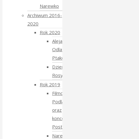
Narewko
Archiwum 2016-
2020
Rok 2020
Aleja
Odlatujących
Ptaków
Dzień
Rosyjski
Rok 2019
Filmowe
Podlasie
oraz
koncert
Postmana
Narewka