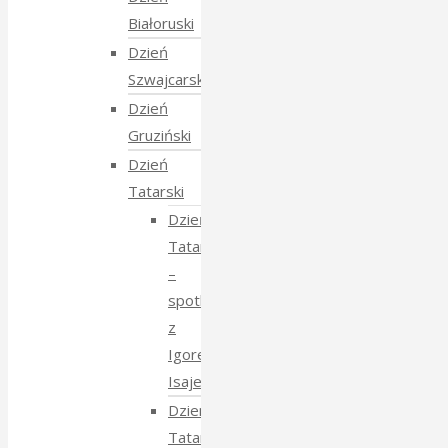
Białoruski
Dzień
Szwajcarski
Dzień
Gruziński
Dzień
Tatarski
Dzień
Tatarski
–
spotkanie
z
Igorem
Isajewem
Dzien
Tatarski