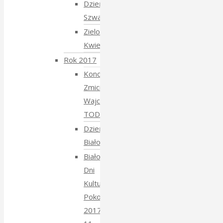
Dzień
Szwajcarski
Zielony
Kwiecień
Rok 2017
Koncert
Zmiciera
Wajciuszkiewicza
TODARA
Dzień
Białoruski
Białowieskie
Dni
Kultury
Pokoju
2017