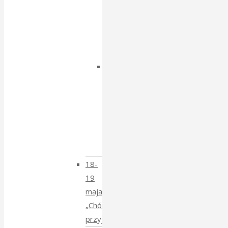
spotkanie
z
Igorem
Isajewem
Dzien
Tatarski
–
spotkanie
z
Krzysztofem
Mucharskim
18-
19
maja
„Chór
przyjechał”