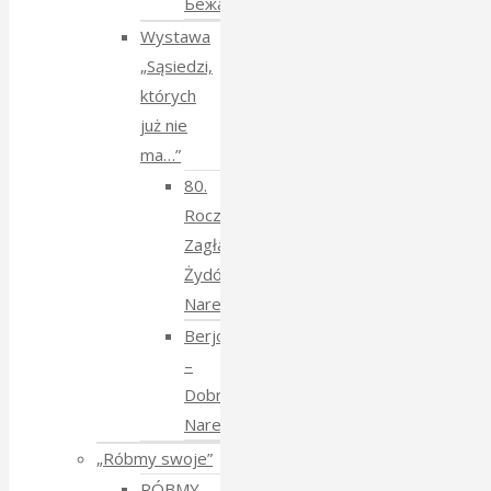
Бежанства
Wystawa
„Sąsiedzi,
których
już nie
ma…”
80.
Rocznica
Zagłady
Żydów
Narewkowskich
Berjozkele
–
Dobranoc
Narewko
„Róbmy swoje”
RÓBMY