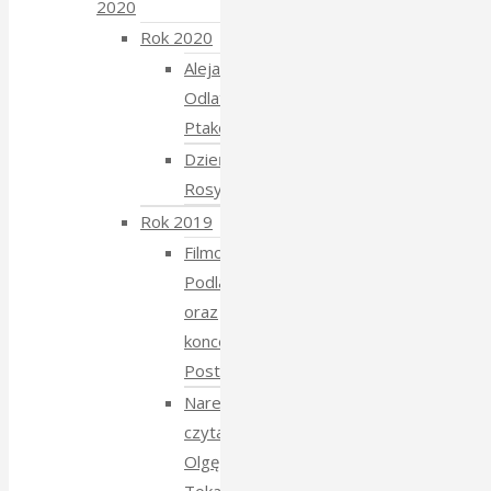
2020
Rok 2020
Aleja
Odlatujących
Ptaków
Dzień
Rosyjski
Rok 2019
Filmowe
Podlasie
oraz
koncert
Postmana
Narewka
czyta
Olgę