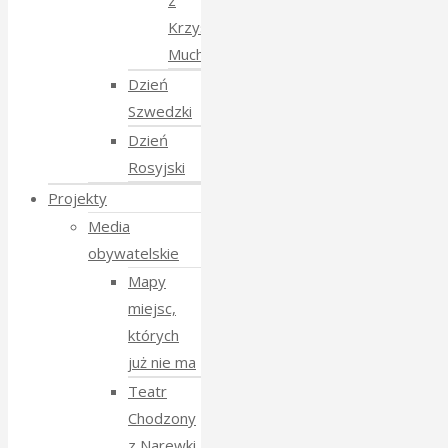
z
Krzysztofem
Mucharskim
Dzień
Szwedzki
Dzień
Rosyjski
Projekty
Media
obywatelskie
Mapy
miejsc,
których
już nie ma
Teatr
Chodzony
z Narewki