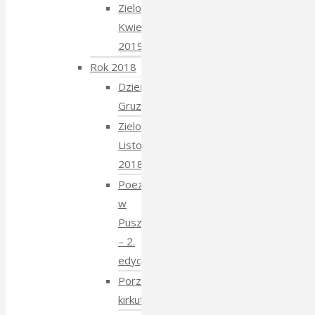
Zielony
Kwiecień
2019
Rok 2018
Dzień
Gruziński
Zielony
Listopad
2018
Poezja
w
Puszczy
– 2.
edycja
Porządkowanie
kirkutu