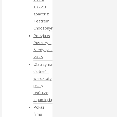
1922” i
spacer z
Teatrem
Chodzonym
Poezja w
Puszczy –
6. edycja –
2025
„Zatrzymać
ulotne” –
warsztaty
pracy
twórczej
z pamięcią
Pokaz
filmu