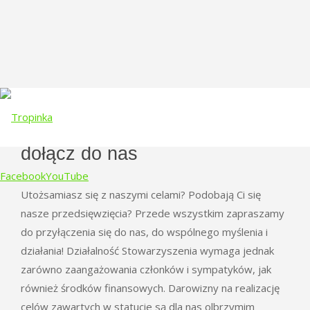
dołącz do nas
Facebook
YouTube
Utożsamiasz się z naszymi celami? Podobają Ci się
nasze przedsięwzięcia? Przede wszystkim zapraszamy
Skip
do przyłączenia się do nas, do wspólnego myślenia i
to
działania! Działalność Stowarzyszenia wymaga jednak
content
zarówno zaangażowania członków i sympatyków, jak
również środków finansowych. Darowizny na realizację
celów zawartych w statucie są dla nas olbrzymim