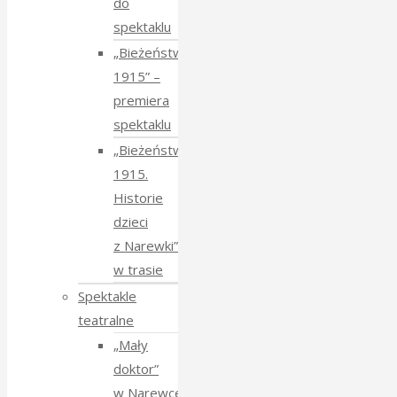
do
spektaklu
„Bieżeństwo
1915” –
premiera
spektaklu
„Bieżeństwo
1915.
Historie
dzieci
z Narewki”
w trasie
Spektakle
teatralne
„Mały
doktor”
w Narewce