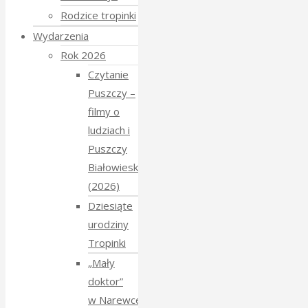
Rodzice tropinki
Wydarzenia
Rok 2026
Czytanie
Puszczy –
filmy o
ludziach i
Puszczy
Białowieskiej
(2026)
Dziesiąte
urodziny
Tropinki
„Mały
doktor”
w Narewce