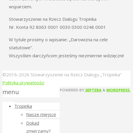
wsparciem.
Stowarzyszenie na Rzecz Dialogu Tropinka
Nr. Konta 92 8063 0001 0030 0300 0248 0001
W tytule prosimy o wpisanie: „Darowizna na cele
statutowe”.
Wszystkim darczyńcom jesteśmy niezmiernie wdzięczni!
©2016-2026 Stowarzyszenie na Rzecz Dialogu „Tropinka”
Polityka prywatności
Back
POWERED BY
SEPTERA
&
WORDPRESS.
menu
to
Tropinka
Top
Nasze miejsce
Dokąd
zmierzamy?