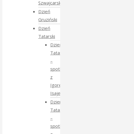
Szwajcarski
Dzień
Gruziński
Dzień
Tatarski
Dzień
Tatarski
–
spotkanie
z
Igorem
Isajewem
Dzien
Tatarski
–
spotkanie