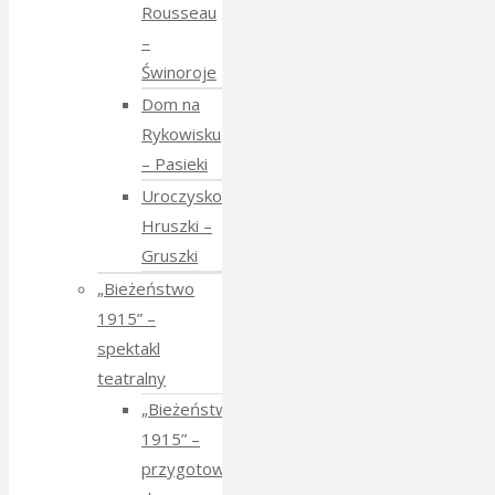
Rousseau
–
Świnoroje
Dom na
Rykowisku
– Pasieki
Uroczysko
Hruszki –
Gruszki
„Bieżeństwo
1915” –
spektakl
teatralny
„Bieżeństwo
1915” –
przygotowania