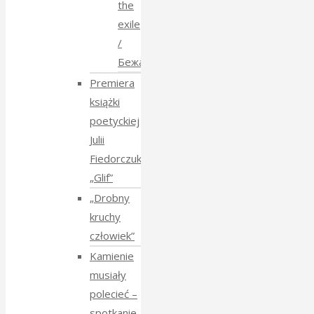
the
exile
/
Бежанства
Premiera
książki
poetyckiej
Julii
Fiedorczuk
„Glif”
„Drobny
kruchy
człowiek”
Kamienie
musiały
polecieć –
spotkanie