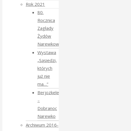
Rok 2021
80.
Rocznica
Zagłady
Żydów
Narewkowskich
Wystawa
„Sąsiedzi,
których
już nie
ma…”
Berjozkele
–
Dobranoc
Narewko
Archiwum 2016-