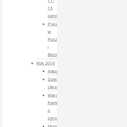
11-
13
sierpnia
Poezja
w
Puszczy
i
Bieżeństwo
Rok 2016
Inauguracja
Dzień
Ukraiński
Warsztaty:
Pamiętajmy
o
ogrodach
Monodram