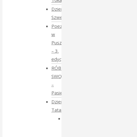
Tokarczuk
Dzień
Szwedzki
Poezja
w
Puszczy
– 3.
edycja
RÓBMY
SWOJE
–
Pasieki
Dzień
Tatarski
Dzień
Tatarski
–