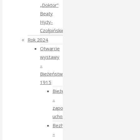
„Doktor”
Beaty
Hyży-
Czołpińskiej
Rok 2024
Otwarcie
wystawy
–
Bieżeństwo
1915
Bieżeństwo
–
zapomniane
uchodźstwo
Bezhenstvo
–