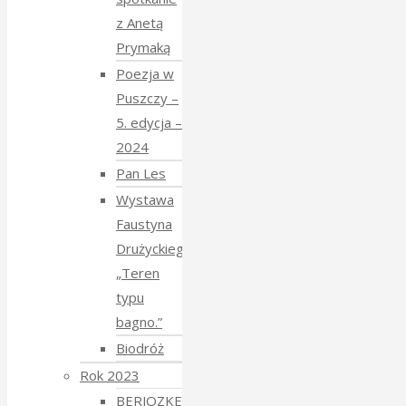
z Anetą
Prymaką
Poezja w
Puszczy –
5. edycja –
2024
Pan Les
Wystawa
Faustyna
Drużyckiego
„Teren
typu
bagno.”
Biodróż
Rok 2023
BERJOZKELE