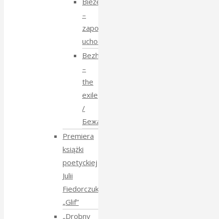
Bieżeństwo
–
zapomniane
uchodźstwo
Bezhenstvo
–
the
exile
/
Бежанства
Premiera
książki
poetyckiej
Julii
Fiedorczuk
„Glif”
„Drobny