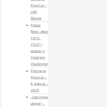
Puszczy –
cykl
filmów
Pokaz
filmu „Bieżeńcy
1915-
1922” i
spacer z
Teatrem
Chodzonym
Poezja w
Puszczy –
6. edycja –
2025
„Zatrzymać
ulotne” –