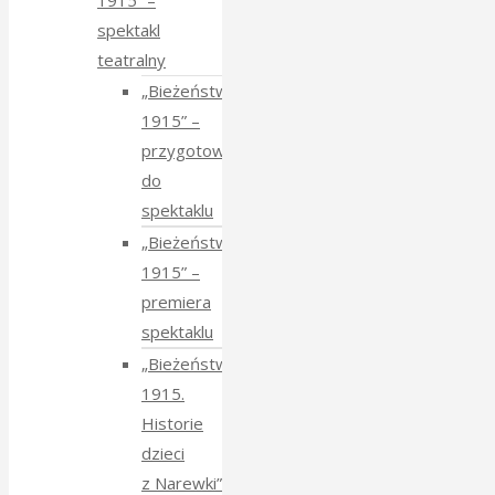
1915” –
spektakl
teatralny
„Bieżeństwo
1915” –
przygotowania
do
spektaklu
„Bieżeństwo
1915” –
premiera
spektaklu
„Bieżeństwo
1915.
Historie
dzieci
z Narewki”