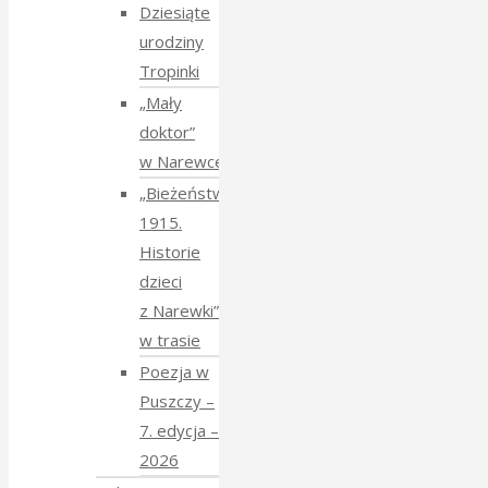
Dziesiąte
urodziny
Tropinki
„Mały
doktor”
w Narewce
„Bieżeństwo
1915.
Historie
dzieci
z Narewki”
w trasie
Poezja w
Puszczy –
7. edycja –
2026