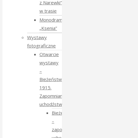
z Narewki”
w trasie
Monodram
„Ksenia”
Wystawy
fotograficzne
Otwarcie
wystawy
–
Bieżeństwo
1915.
Zapomniane
uchodźstwo
Bieżeństwo
–
zapomniane
uchodźstwo