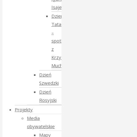
Isajewem
Dzien
Tatarski
–
spotkanie
z
Krzysztofem
Mucharskim
Dzień
Szwedzki
Dzień
Rosyjski
Projekty
Media
obywatelskie
Mapy