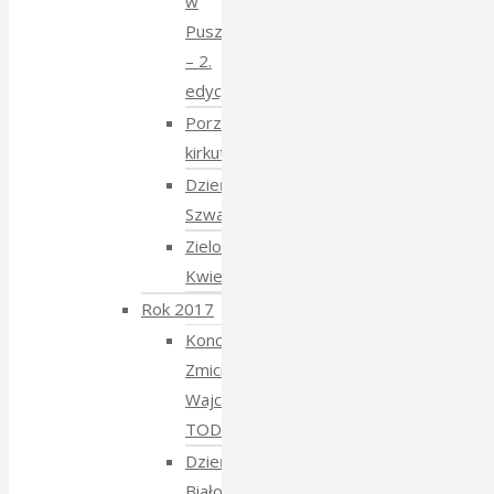
w
Puszczy
– 2.
edycja
Porządkowanie
kirkutu
Dzień
Szwajcarski
Zielony
Kwiecień
Rok 2017
Koncert
Zmiciera
Wajciuszkiewicza
TODARA
Dzień
Białoruski