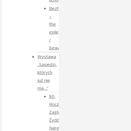
Bezhenstvo
–
the
exile
/
Бежанства
Wystawa
„Sąsiedzi,
których
już nie
ma…”
80.
Rocznica
Zagłady
Żydów
Narewkowskich