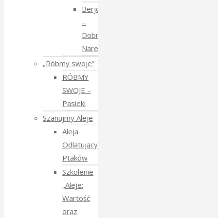
Berjozkele
–
Dobranoc
Narewko
„Róbmy swoje”
RÓBMY
SWOJE –
Pasieki
Szanujmy Aleje
Aleja
Odlatujących
Ptaków
Szkolenie
„Aleje:
Wartość
oraz