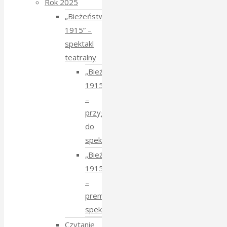
Rok 2025
„Bieżeństwo
1915” –
spektakl
teatralny
„Bieżeństwo
1915”
–
przygotowania
do
spektaklu
„Bieżeństwo
1915”
–
premiera
spektaklu
Czytanie