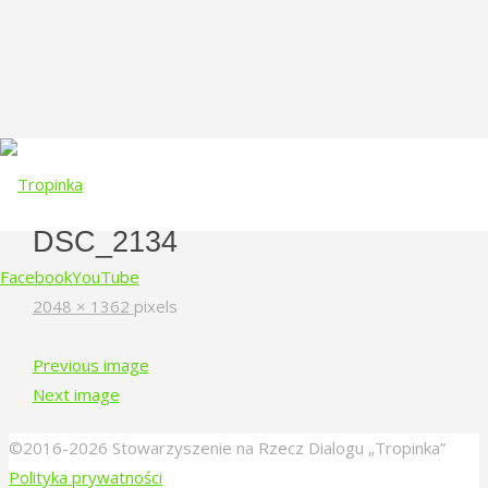
DSC_2134
Facebook
YouTube
Full
2048 × 1362
pixels
size
Skip
Previous image
to
Next image
content
©2016-2026 Stowarzyszenie na Rzecz Dialogu „Tropinka”
Polityka prywatności