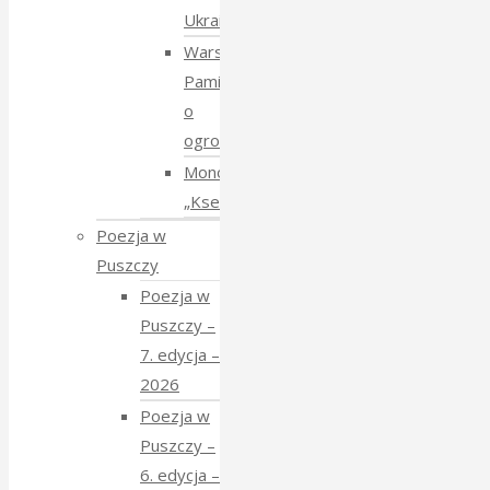
Ukraiński
Warsztaty:
Pamiętajmy
o
ogrodach
Monodram
„Ksenia”
Poezja w
Puszczy
Poezja w
Puszczy –
7. edycja –
2026
Poezja w
Puszczy –
6. edycja –