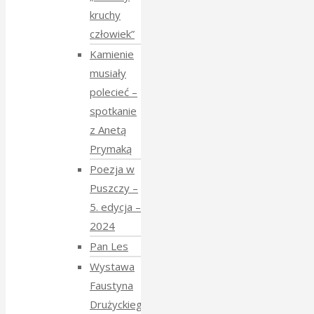
kruchy
człowiek”
Kamienie
musiały
polecieć –
spotkanie
z Anetą
Prymaką
Poezja w
Puszczy –
5. edycja –
2024
Pan Les
Wystawa
Faustyna
Drużyckiego