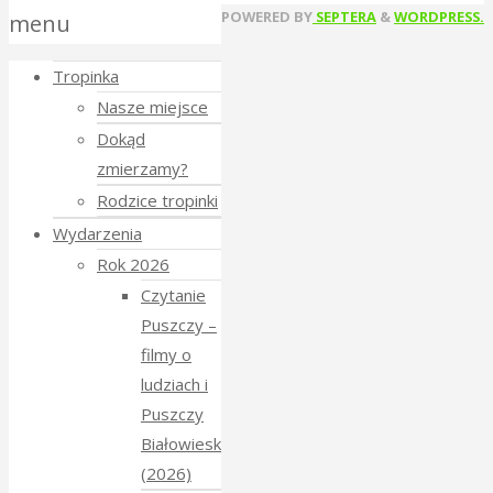
Back
POWERED BY
SEPTERA
&
WORDPRESS.
menu
to
Tropinka
Top
Nasze miejsce
Dokąd
zmierzamy?
Rodzice tropinki
Wydarzenia
Rok 2026
Czytanie
Puszczy –
filmy o
ludziach i
Puszczy
Białowieskiej
(2026)