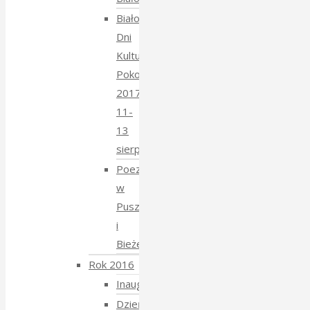
Białowieskie
Dni
Kultury
Pokoju
2017
11-
13
sierpnia
Poezja
w
Puszczy
i
Bieżeństwo
Rok 2016
Inauguracja
Dzień