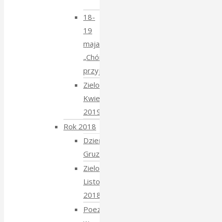
Mucharskim
18-
19
maja
„Chór
przyjechał”
Zielony
Kwiecień
2019
Rok 2018
Dzień
Gruziński
Zielony
Listopad
2018
Poezja