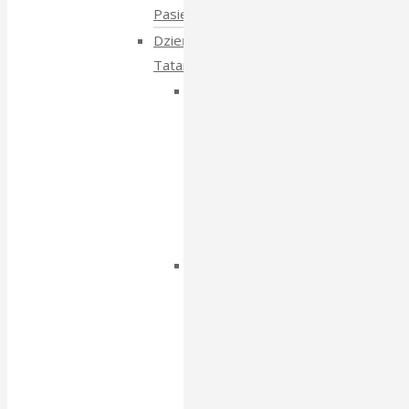
Pasieki
Dzień
Tatarski
Dzień
Tatarski
–
spotkanie
z
Igorem
Isajewem
Dzien
Tatarski
–
spotkanie
z
Krzysztofem