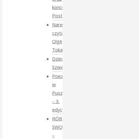
koncert
Postmana
Narewka
czyta
Olgę
Tokarczuk
Dzień
Szwedzki
Poezja
w
Puszczy
– 3.
edycja
RÓBMY
SWOJE
–