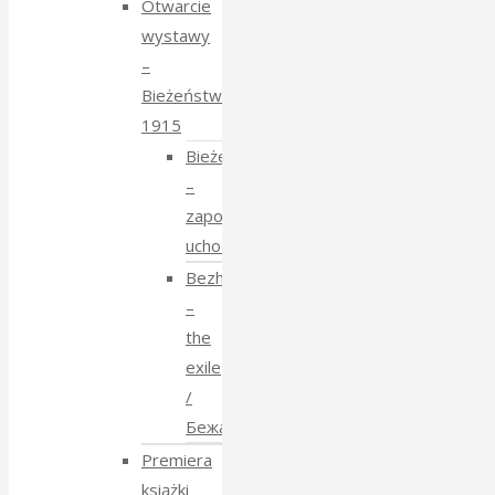
Otwarcie
wystawy
–
Bieżeństwo
1915
Bieżeństwo
–
zapomniane
uchodźstwo
Bezhenstvo
–
the
exile
/
Бежанства
Premiera
książki