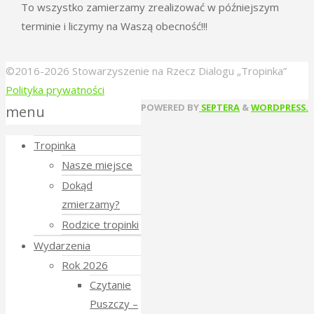
To wszystko zamierzamy zrealizować w późniejszym
terminie i liczymy na Waszą obecność!!!
©2016-2026 Stowarzyszenie na Rzecz Dialogu „Tropinka”
Polityka prywatności
Back
POWERED BY
SEPTERA
&
WORDPRESS.
menu
to
Tropinka
Top
Nasze miejsce
Dokąd
zmierzamy?
Rodzice tropinki
Wydarzenia
Rok 2026
Czytanie
Puszczy –