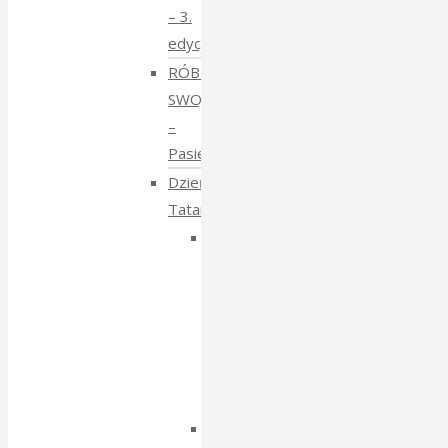
– 3.
edycja
RÓBMY
SWOJE
–
Pasieki
Dzień
Tatarski
Dzień
Tatarski
–
spotkanie
z
Igorem
Isajewem
Dzien