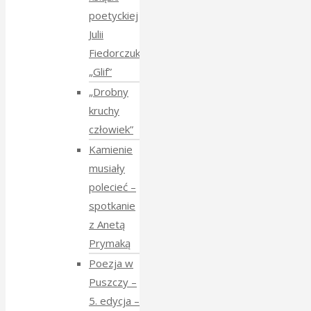
poetyckiej
Julii
Fiedorczuk
„Glif”
„Drobny
kruchy
człowiek”
Kamienie
musiały
polecieć –
spotkanie
z Anetą
Prymaką
Poezja w
Puszczy –
5. edycja –