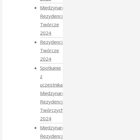
Międzynarodowe
Rezydencje
Twórcze
2024
Rezydencje
Twórcze
2024
Spotkanie
z
uczestnikami
Międzynarodowych
Rezydencji
Twórczych
2024
Międzynarodowe
Rezydencje