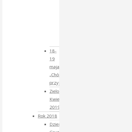
Tatarski
–
spotkanie
z
Krzysztofem
Mucharskim
18-
19
maja
„Chór
przyjechał”
Zielony
Kwiecień
2019
Rok 2018
Dzień