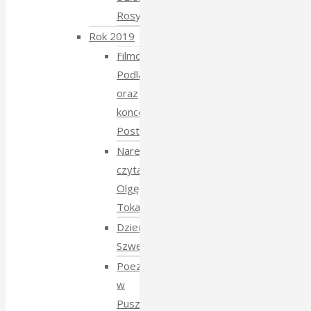
Rosyjski
Rok 2019
Filmowe
Podlasie
oraz
koncert
Postmana
Narewka
czyta
Olgę
Tokarczuk
Dzień
Szwedzki
Poezja
w
Puszczy