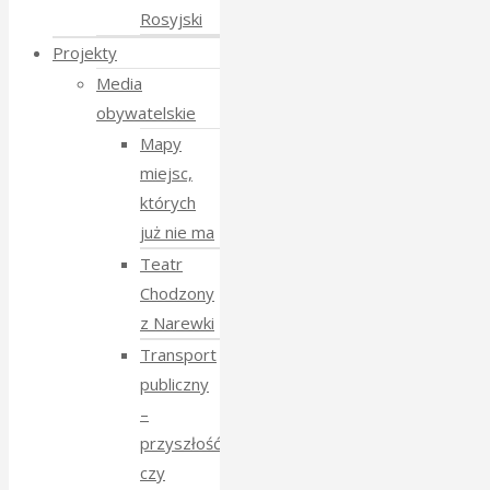
Rosyjski
Projekty
Media
obywatelskie
Mapy
miejsc,
których
już nie ma
Teatr
Chodzony
z Narewki
Transport
publiczny
–
przyszłość
czy