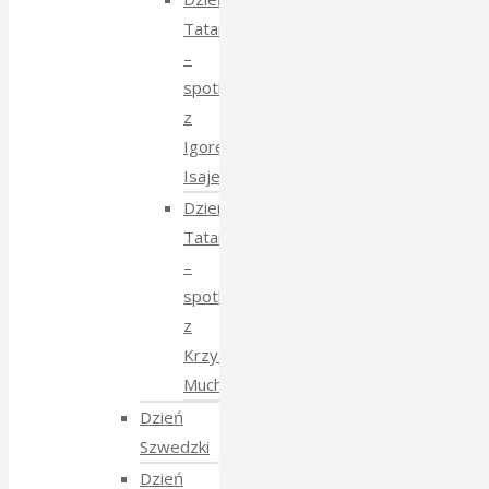
Tatarski
–
spotkanie
z
Igorem
Isajewem
Dzien
Tatarski
–
spotkanie
z
Krzysztofem
Mucharskim
Dzień
Szwedzki
Dzień