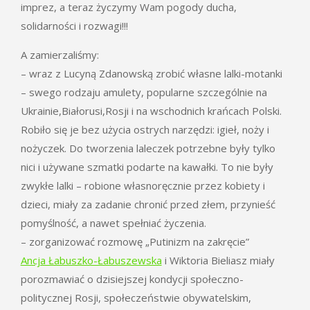
imprez, a teraz życzymy Wam pogody ducha,
solidarności i rozwagi!!!
A zamierzaliśmy:
– wraz z Lucyną Zdanowską zrobić własne lalki-motanki
– swego rodzaju amulety, popularne szczególnie na
Ukrainie,Białorusi,Rosji i na wschodnich krańcach Polski.
Robiło się je bez użycia ostrych narzędzi: igieł, noży i
nożyczek. Do tworzenia laleczek potrzebne były tylko
nici i używane szmatki podarte na kawałki. To nie były
zwykłe lalki – robione własnoręcznie przez kobiety i
dzieci, miały za zadanie chronić przed złem, przynieść
pomyślność, a nawet spełniać życzenia.
– zorganizować rozmowę „Putinizm na zakręcie”
Ancja Łabuszko-Łabuszewska
i Wiktoria Bieliasz miały
porozmawiać o dzisiejszej kondycji społeczno-
politycznej Rosji, społeczeństwie obywatelskim,