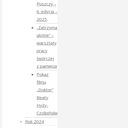
Puszczy –
6. edycja –
2025
„Zatrzymać
ulotne” –
warsztaty
pracy
twórczej
z pamięcią
Pokaz
filmu
„Doktor”
Beaty
Hyży-
Czołpińskiej
Rok 2024