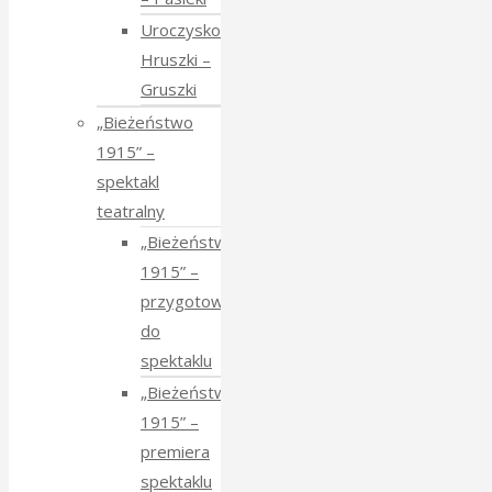
Uroczysko
Hruszki –
Gruszki
„Bieżeństwo
1915” –
spektakl
teatralny
„Bieżeństwo
1915” –
przygotowania
do
spektaklu
„Bieżeństwo
1915” –
premiera
spektaklu