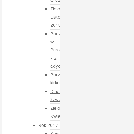
Gruziński
Zielony
Listopad
2018
Poezja
w
Puszczy
– 2.
edycja
Porządkowanie
kirkutu
Dzień
Szwajcarski
Zielony
Kwiecień
Rok 2017
Koncert