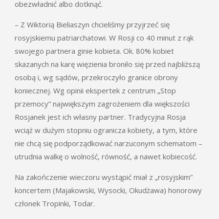
obezwładnić albo dotknąć.
– Z Wiktorią Bieliaszyn chcieliśmy przyjrzeć się
rosyjskiemu patriarchatowi. W Rosji co 40 minut z rąk
swojego partnera ginie kobieta. Ok. 80% kobiet
skazanych na karę więzienia broniło się przed najbliższą
osobą i, wg sądów, przekroczyło granice obrony
koniecznej. Wg opinii ekspertek z centrum „Stop
przemocy” największym zagrożeniem dla większości
Rosjanek jest ich własny partner. Tradycyjna Rosja
wciąż w dużym stopniu ogranicza kobiety, a tym, które
nie chcą się podporządkować narzuconym schematom –
utrudnia walkę o wolność, równość, a nawet kobiecość.
Na zakończenie wieczoru wystąpić miał z „rosyjskim”
koncertem (Majakowski, Wysocki, Okudżawa) honorowy
członek Tropinki, Todar.