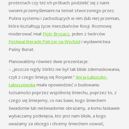
protestach czy też ich próbach; podzielić się z nami
swoimi przemyśleniami na temat stworzonego przez
Putina systemu i zachodzących w nim (lub nie) przemian,
które kształtują życie mieszkańców Rosji. Rozmowę
moderować miał
Piotr Brysacz
, jeden z twórców
Festiwal literacki Patrząc na Wschód
i wydawnictwa
Paśny Buriat.
Planowaliśmy również dwie prezentacje:
– „Jeszcze nigdy Stirlitz nie był tak bliski zdemaskowania,
czyli z czego śmieją się Rosjanie.”
Ancja Łabuszko-
Łabuszewska
miała opowiedzieć o budowaniu
tożsamości poprzez wspólnotę śmiechu, poprzez to, z
czego się śmiejemy, co nas bawi, kogo śmiechem
świadomie lub nieświadomie obrażamy, a komu łaskawie
wybaczamy potknięcia, kto jest nam bliski, a kogo
uważamy za obcego i chcemy śmiechem oswoić,