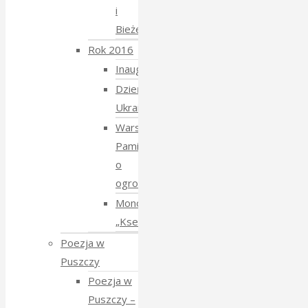
i
Bieżeństwo
Rok 2016
Inauguracja
Dzień
Ukraiński
Warsztaty:
Pamiętajmy
o
ogrodach
Monodram
„Ksenia”
Poezja w
Puszczy
Poezja w
Puszczy –