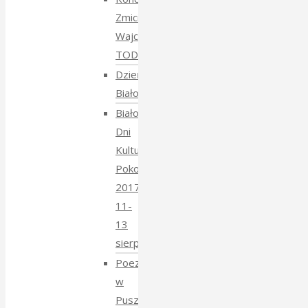
Zmiciera
Wajciuszkiewicza
TODARA
Dzień
Białoruski
Białowieskie
Dni
Kultury
Pokoju
2017
11-
13
sierpnia
Poezja
w
Puszczy