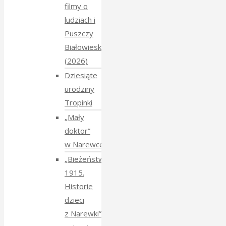
filmy o
ludziach i
Puszczy
Białowieskiej
(2026)
Dziesiąte
urodziny
Tropinki
„Mały
doktor”
w Narewce
„Bieżeństwo
1915.
Historie
dzieci
z Narewki”