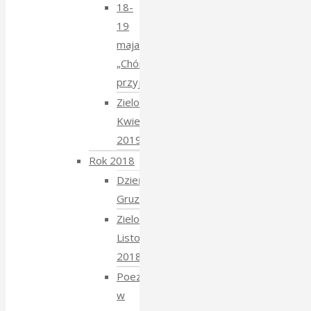
18-
19
maja
„Chór
przyjechał”
Zielony
Kwiecień
2019
Rok 2018
Dzień
Gruziński
Zielony
Listopad
2018
Poezja
w