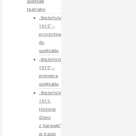
spektakl
teatralny
„Bieżeństwo
1915” –
przygotowania
do
spektaklu
„Bieżeństwo
1915” –
premiera
spektaklu
„Bieżeństwo
1915.
Historie
dzieci
z Narewki”
w trasie