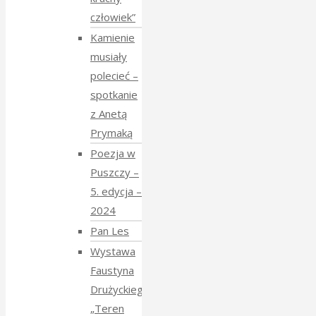
człowiek”
Kamienie
musiały
polecieć –
spotkanie
z Anetą
Prymaką
Poezja w
Puszczy –
5. edycja –
2024
Pan Les
Wystawa
Faustyna
Drużyckiego
„Teren