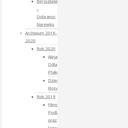
Berjozkele
–
Dobranoc
Narewko
Archiwum 2016-
2020
Rok 2020
Aleja
Odlatujących
Ptaków
Dzień
Rosyjski
Rok 2019
Filmowe
Podlasie
oraz
koncert