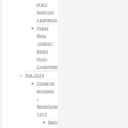
pracy
twórczej
z pamięcią
Pokaz
filmu
„Doktor”
Beaty
Hyży-
Czołpińskiej
Rok 2024
Otwarcie
wystawy
–
Bieżeństwo
1915
Bieżeństwo