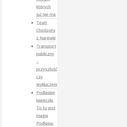
których
już nie ma
Teatr
Chodzony
z Narewki
Transport
publiczny
–
przyszłość
czy
wykluczenie?
Podlaskie
ławeczki.
To tu jest
magia
Podlasia.