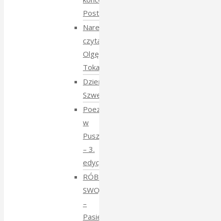
Postmana
Narewka
czyta
Olgę
Tokarczuk
Dzień
Szwedzki
Poezja
w
Puszczy
– 3.
edycja
RÓBMY
SWOJE
–
Pasieki