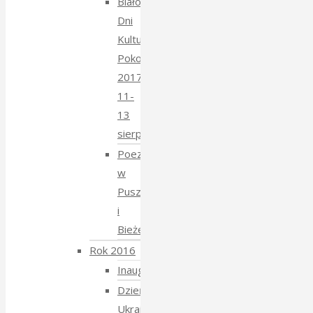
Białowieskie
Dni
Kultury
Pokoju
2017
11-
13
sierpnia
Poezja
w
Puszczy
i
Bieżeństwo
Rok 2016
Inauguracja
Dzień
Ukraiński