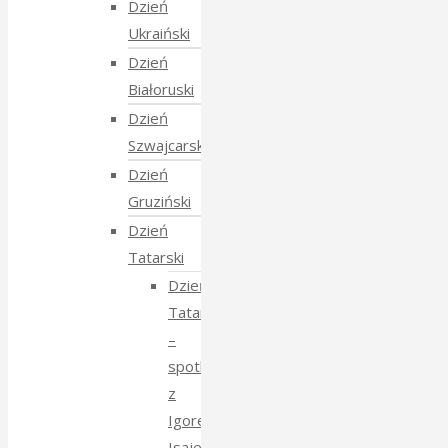
Dzień
Ukraiński
Dzień
Białoruski
Dzień
Szwajcarski
Dzień
Gruziński
Dzień
Tatarski
Dzień
Tatarski
–
spotkanie
z
Igorem
Isajewem