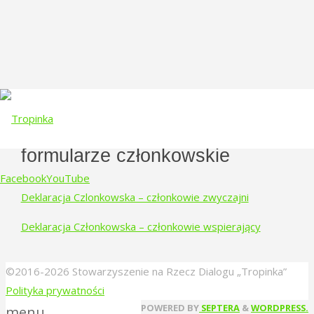
formularze członkowskie
Facebook
YouTube
Deklaracja Czlonkowska – członkowie zwyczajni
Skip
Deklaracja Członkowska – członkowie wspierający
to
content
©2016-2026 Stowarzyszenie na Rzecz Dialogu „Tropinka”
Polityka prywatności
Back
POWERED BY
SEPTERA
&
WORDPRESS.
menu