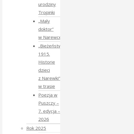
urodziny
Tropinki
„Mały
doktor”
w Narewce
„Bieżeństwo
1915.
Historie
dzieci
z Narewki”
w trasie
Poezja w
Puszczy –
7. edycja –
2026
Rok 2025