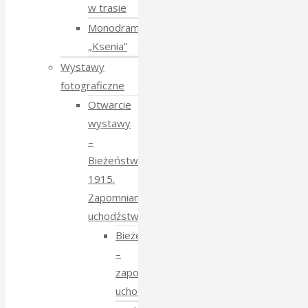
w trasie
Monodram
„Ksenia”
Wystawy
fotograficzne
Otwarcie
wystawy
–
Bieżeństwo
1915.
Zapomniane
uchodźstwo
Bieżeństwo
–
zapomniane
uchodźstwo