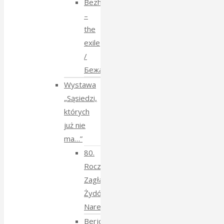
Bezhenstvo
–
the
exile
/
Бежанства
Wystawa
„Sąsiedzi,
których
już nie
ma…”
80.
Rocznica
Zagłady
Żydów
Narewkowskich
Berjozkele