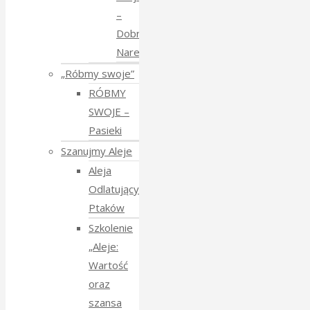
–
Dobranoc
Narewko
„Róbmy swoje”
RÓBMY
SWOJE –
Pasieki
Szanujmy Aleje
Aleja
Odlatujących
Ptaków
Szkolenie
„Aleje:
Wartość
oraz
szansa