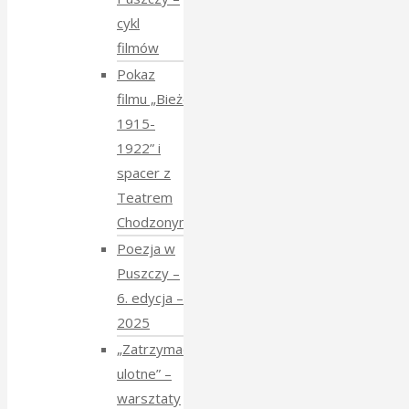
cykl
filmów
Pokaz
filmu „Bieżeńcy
1915-
1922” i
spacer z
Teatrem
Chodzonym
Poezja w
Puszczy –
6. edycja –
2025
„Zatrzymać
ulotne” –
warsztaty