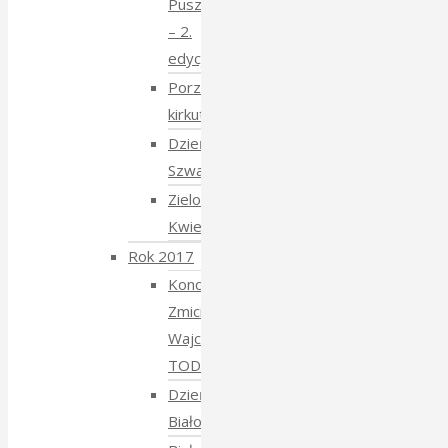
Puszczy
– 2.
edycja
Porządkowanie
kirkutu
Dzień
Szwajcarski
Zielony
Kwiecień
Rok 2017
Koncert
Zmiciera
Wajciuszkiewicza
TODARA
Dzień
Białoruski