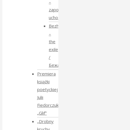
–
zapomniane
uchodźstwo
Bezhenstvo
–
the
exile
/
Бежанства
Premiera
książki
poetyckiej
Julii
Fiedorczuk
„Glif”
„Drobny
kruchy