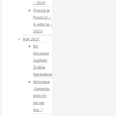
– 2023
Poezja w
Puszczy –
4. edycja –
2023
Rok 2021
80.
Rocznica
Zagłady
Żydów
Narewkowskich
Wystawa
„Sąsiedzi,
których
już nie
ma…”