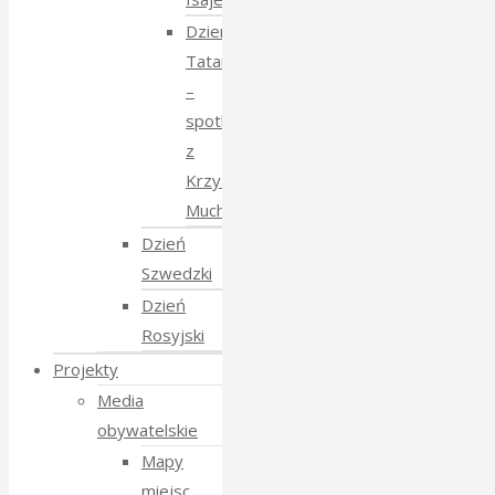
Dzien
Tatarski
–
spotkanie
z
Krzysztofem
Mucharskim
Dzień
Szwedzki
Dzień
Rosyjski
Projekty
Media
obywatelskie
Mapy
miejsc,