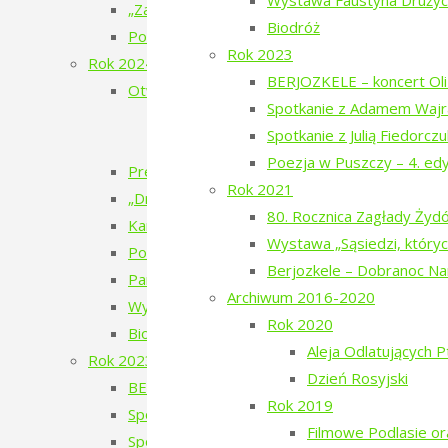
Wystawa Faustyna Drużyck
„Zatrzymać ulotne” – warsztaty pracy twórcze
Biodróż
Pokaz filmu „Doktor” Beaty Hyży-Czołpińskiej
Rok 2023
Rok 2024
BERJOZKELE – koncert Oli 
Otwarcie wystawy – Bieżeństwo 1915
Spotkanie z Adamem Wajr
Bieżeństwo – zapomniane uchodźstwo
Spotkanie z Julią Fiedorcz
Bezhenstvo – the exile / Бежанства
Poezja w Puszczy – 4. ed
Premiera książki poetyckiej Julii Fiedorczuk „Glif
Rok 2021
„Drobny kruchy człowiek”
80. Rocznica Zagłady Ży
Kamienie musiały polecieć – spotkanie z Anet
Wystawa „Sąsiedzi, któryc
Poezja w Puszczy – 5. edycja – 2024
Berjozkele – Dobranoc N
Pan Les
Archiwum 2016-2020
Wystawa Faustyna Drużyckiego „Teren typu b
Rok 2020
Biodróż
Aleja Odlatujących 
Rok 2023
Dzień Rosyjski
BERJOZKELE – koncert Oli Bilińskiej – 2023
Rok 2019
Spotkanie z Adamem Wajrakiem – 2023
Filmowe Podlasie o
Spotkanie z Julią Fiedorczuk – 2023