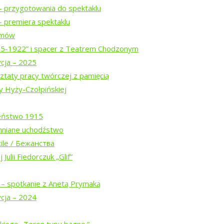
– przygotowania do spektaklu
 premiera spektaklu
ilmów
15-1922” i spacer z Teatrem Chodzonym
ycja – 2025
Białowieskiej (2026)
ztaty pracy twórczej z pamięcią
y Hyży-Czołpińskiej
w trasie
eństwo 1915
mniane uchodźstwo
ile / Бежанства
Julii Fiedorczuk „Glif”
spektaklu
u
 – spotkanie z Anetą Prymaką
ycja – 2024
z Teatrem Chodzonym