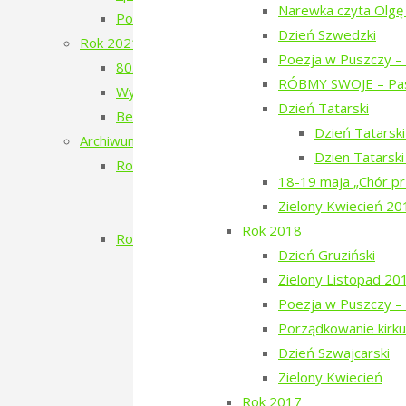
Narewka czyta Olgę
Poezja w Puszczy – 4. edycja – 2023
Dzień Szwedzki
Rok 2021
Poezja w Puszczy – 
80. Rocznica Zagłady Żydów Narewkowskich
RÓBMY SWOJE – Pas
Wystawa „Sąsiedzi, których już nie ma…”
Dzień Tatarski
Berjozkele – Dobranoc Narewko
Dzień Tatarsk
Archiwum 2016-2020
Dzien Tatarsk
Rok 2020
18-19 maja „Chór pr
Aleja Odlatujących Ptaków
Zielony Kwiecień 20
Dzień Rosyjski
Rok 2018
Rok 2019
Dzień Gruziński
Filmowe Podlasie oraz koncert Postman
Zielony Listopad 20
Narewka czyta Olgę Tokarczuk
Poezja w Puszczy – 
Dzień Szwedzki
Porządkowanie kirku
Poezja w Puszczy – 3. edycja
Dzień Szwajcarski
RÓBMY SWOJE – Pasieki
Zielony Kwiecień
Dzień Tatarski
Rok 2017