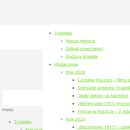
Tropinka
Nasze miejsce
Dokąd zmierzamy?
Rodzice tropinki
Kadry z Puszczy
Wydarzenia
Rok 2026
Czytanie Puszczy – filmy o
Dziesiąte urodziny Tropink
©2016-2026 Stowarzyszenie na Rzecz Dial
„Mały doktor” w Narewce
Polityka prywatności
„Bieżeństwo 1915. Histori
Back
menu
Poezja w Puszczy – 7. ed
to
Rok 2025
Tropinka
Top
„Bieżeństwo 1915” – spekt
Nasze miejsce