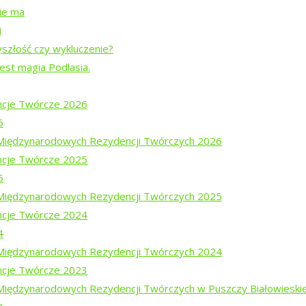
nie ma
i
yszłość czy wykluczenie?
jest magia Podlasia.
cje Twórcze 2026
ajewem
6
em Mucharskim
i Międzynarodowych Rezydencji Twórczych 2026
cje Twórcze 2025
5
i Międzynarodowych Rezydencji Twórczych 2025
cje Twórcze 2024
4
i Międzynarodowych Rezydencji Twórczych 2024
nie?
cje Twórcze 2023
 Międzynarodowych Rezydencji Twórczych w Puszczy Białowieski