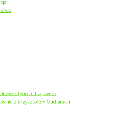
cja
ństwo
dź
otkanie z Igorem Isajewem
otkanie z Krzysztofem Mucharskim