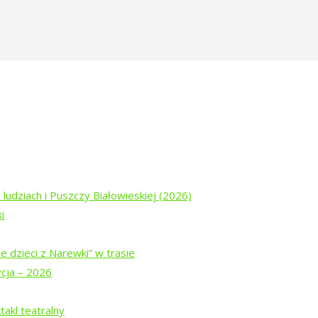
 ludziach i Puszczy Białowieskiej (2026)
i
ogu „Tropinka”
e dzieci z Narewki” w trasie
ycja – 2026
akl teatralny