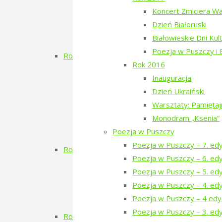
Dzień Tatarski – spotkanie z Igo
Koncert Zmiciera W
Dzien Tatarski – spotkanie z Krz
Dzień Białoruski
18-19 maja „Chór przyjechał”
Białowieskie Dni Kul
Zielony Kwiecień 2019
Poezja w Puszczy i
Rok 2018
Rok 2016
Dzień Gruziński
Inauguracja
Zielony Listopad 2018
Dzień Ukraiński
Poezja w Puszczy – 2. edycja
Warsztaty: Pamięta
Porządkowanie kirkutu
Monodram „Ksenia”
Dzień Szwajcarski
Poezja w Puszczy
Zielony Kwiecień
Poezja w Puszczy – 7. ed
Rok 2017
Poezja w Puszczy – 6. ed
Koncert Zmiciera Wajciuszkiewicza TO
Poezja w Puszczy – 5. ed
Dzień Białoruski
Poezja w Puszczy – 4. ed
Białowieskie Dni Kultury Pokoju 2017 11
Poezja w Puszczy – 4 edy
Poezja w Puszczy i Bieżeństwo
Poezja w Puszczy – 3. edy
Rok 2016