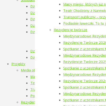
Mapy miejsc, których już 
Dzień Ukraiński
Teatr Chodzony z Narewk
Dzień Białoruski
Transport publiczny – prz
Dzień Szwajcarski
Podlaskie ławeczki. To tu 
Dzień Gruziński
Rezydencje twórcze
Dzień Tatarski
Międzynarodowe Rezyden
Dzień Tatarski – spotkanie z Igorem Is
Rezydencje Twórcze 202
Dzien Tatarski – spotkanie z Krzysztof
Spotkanie z uczestnikam
Dzień Szwedzki
Międzynarodowe Rezyden
Dzień Rosyjski
Rezydencje Twórcze 202
Projekty
Spotkanie z uczestnikam
Media obywatelskie
Międzynarodowe Rezyden
Mapy miejsc, których już nie ma
Rezydencje Twórcze 202
Teatr Chodzony z Narewki
Spotkanie z uczestnikam
Transport publiczny – przyszłość czy wyklucze
Międzynarodowe Rezyden
Podlaskie ławeczki. To tu jest magia Podlasia.
Spotkanie z uczestnikami
Rezydencje twórcze