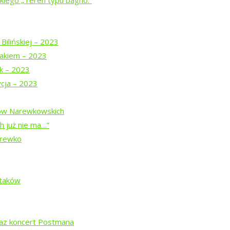
iego „Teren typu bagno.”
j z pamięcią
Bilińskiej – 2023
akiem – 2023
uk – 2023
ycja – 2023
”
dów Narewkowskich
ą Prymaką
h już nie ma…”
arewko
agno.”
Ptaków
raz koncert Postmana