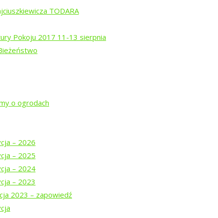
rem Isajewem
ajciuszkiewicza TODARA
ysztofem Mucharskim
tury Pokoju 2017 11-13 sierpnia
 Bieżeństwo
jmy o ogrodach
ycja – 2026
ycja – 2025
DARA
ycja – 2024
ycja – 2023
-13 sierpnia
cja 2023 – zapowiedź
cja