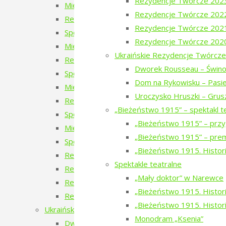
Rezydencje Twórcze 202
Międzynarodowe Rezydencje Twórcze 2026
Rezydencje Twórcze 202
Rezydencje Twórcze 2026
Rezydencje Twórcze 202
Spotkanie z uczestnikami Międzynarodowych 
Rezydencje Twórcze 202
Międzynarodowe Rezydencje Twórcze 2025
Ukraińskie Rezydencje Twórcze
Rezydencje Twórcze 2025
Dworek Rousseau – Świno
Spotkanie z uczestnikami Międzynarodowych 
Dom na Rykowisku – Pasie
Międzynarodowe Rezydencje Twórcze 2024
Uroczysko Hruszki – Grus
Rezydencje Twórcze 2024
„Bieżeństwo 1915” – spektakl t
Spotkanie z uczestnikami Międzynarodowych 
„Bieżeństwo 1915” – przy
Międzynarodowe Rezydencje Twórcze 2023
„Bieżeństwo 1915” – prem
Spotkanie z uczestnikami Międzynarodowych R
„Bieżeństwo 1915. Histori
Rezydencje Twórcze 2023
Spektakle teatralne
Rezydencje Twórcze 2022
„Mały doktor” w Narewce
Rezydencje Twórcze 2021
„Bieżeństwo 1915. Historie
Rezydencje Twórcze 2020
„Bieżeństwo 1915. Histori
Ukraińskie Rezydencje Twórcze
Monodram „Ksenia”
Dworek Rousseau – Świnoroje