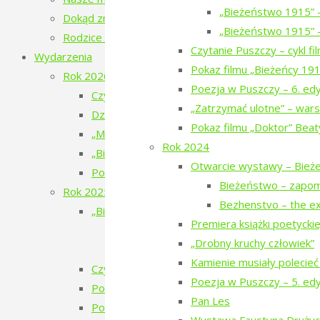
„Bieżeństwo 1915” 
Dokąd zmierzamy?
„Bieżeństwo 1915” –
Rodzice tropinki
Czytanie Puszczy – cykl f
Wydarzenia
Pokaz filmu „Bieżeńcy 19
Rok 2026
Poezja w Puszczy – 6. ed
Czytanie Puszczy – filmy o ludziach i Puszczy 
„Zatrzymać ulotne” – wars
Dziesiąte urodziny Tropinki
Pokaz filmu „Doktor” Beat
„Mały doktor” w Narewce
Rok 2024
„Bieżeństwo 1915. Historie dzieci z Narewki” 
Otwarcie wystawy – Bież
Poezja w Puszczy – 7. edycja – 2026
Bieżeństwo – zapo
Rok 2025
Bezhenstvo – the ex
„Bieżeństwo 1915” – spektakl teatralny
Premiera książki poetyckiej 
„Bieżeństwo 1915” – przygotowania do 
„Drobny kruchy człowiek”
„Bieżeństwo 1915” – premiera spektakl
Kamienie musiały polecieć
Czytanie Puszczy – cykl filmów
Poezja w Puszczy – 5. ed
Pokaz filmu „Bieżeńcy 1915-1922” i spacer 
Pan Les
Poezja w Puszczy – 6. edycja – 2025