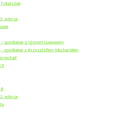
 Tokarczuk
3. edycja
ieki
i – spotkanie z Igorem Isajewem
i – spotkanie z Krzysztofem Mucharskim
zyjechał”
19
a
18
2. edycja
tu