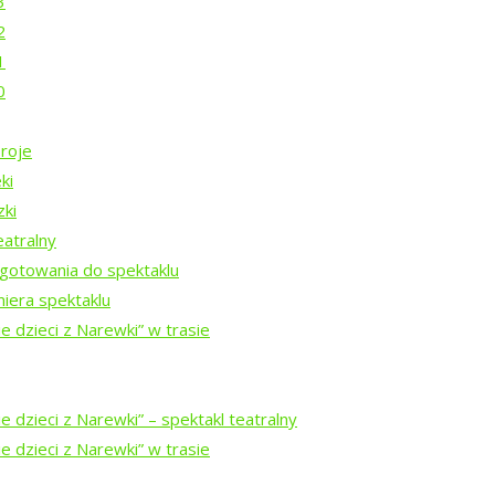
3
2
1
Rezydencji Twórczych 2026
0
roje
Rezydencji Twórczych 2025
ki
zki
eatralny
Rezydencji Twórczych 2024
gotowania do spektaklu
iera spektaklu
ezydencji Twórczych w Puszczy Białowieskiej 2023
e dzieci z Narewki” w trasie
 dzieci z Narewki” ⁠–⁠ spektakl teatralny
e dzieci z Narewki” w trasie