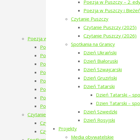
Poezja w Puszczy – 2. edy
Inauguracja
Poezja w Puszczy i Bieże
Dzień Ukraiński
Czytanie Puszczy
Warsztaty: Pamiętajmy o ogrodach
Czytanie Puszczy (2025)
Monodram „Ksenia”
Czytanie Puszczy (2026)
Poezja w Puszczy
Spotkania na Granicy
Poezja w Puszczy – 7. edycja – 2026
Dzień Ukraiński
Poezja w Puszczy – 6. edycja – 2025
Dzień Białoruski
Poezja w Puszczy – 5. edycja – 2024
Dzień Szwajcarski
Poezja w Puszczy – 4. edycja – 2023
Dzień Gruziński
Poezja w Puszczy – 4 edycja 2023 – zapowie
Dzień Tatarski
Poezja w Puszczy – 3. edycja
Dzień Tatarski – sp
Poezja w Puszczy – 2. edycja
Dzien Tatarski – sp
Poezja w Puszczy i Bieżeństwo
Dzień Szwedzki
Czytanie Puszczy
Dzień Rosyjski
Czytanie Puszczy (2025)
Projekty
Czytanie Puszczy (2026)
Media obywatelskie
Spotkania na Granicy