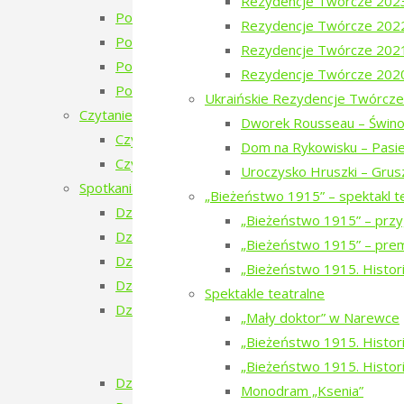
Rezydencje Twórcze 202
Poezja w Puszczy – 4 edycja 2023 – zapowie
Rezydencje Twórcze 202
Poezja w Puszczy – 3. edycja
Rezydencje Twórcze 202
Poezja w Puszczy – 2. edycja
Rezydencje Twórcze 202
Poezja w Puszczy i Bieżeństwo
Ukraińskie Rezydencje Twórcze
Czytanie Puszczy
Dworek Rousseau – Świno
Czytanie Puszczy (2025)
Dom na Rykowisku – Pasie
Czytanie Puszczy (2026)
Uroczysko Hruszki – Grus
Spotkania na Granicy
„Bieżeństwo 1915” – spektakl t
Dzień Ukraiński
„Bieżeństwo 1915” – przy
Dzień Białoruski
„Bieżeństwo 1915” – prem
Dzień Szwajcarski
„Bieżeństwo 1915. Histori
Dzień Gruziński
Spektakle teatralne
Dzień Tatarski
„Mały doktor” w Narewce
Dzień Tatarski – spotkanie z Igorem Is
„Bieżeństwo 1915. Historie
Dzien Tatarski – spotkanie z Krzysztof
„Bieżeństwo 1915. Histori
Dzień Szwedzki
Monodram „Ksenia”