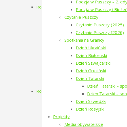
Poezja w Puszczy – 2. edy
Rok 2019
Poezja w Puszczy i Bieże
Filmowe Podlasie oraz koncert Postman
Czytanie Puszczy
Narewka czyta Olgę Tokarczuk
Czytanie Puszczy (2025)
Dzień Szwedzki
Czytanie Puszczy (2026)
Poezja w Puszczy – 3. edycja
Spotkania na Granicy
RÓBMY SWOJE – Pasieki
Dzień Ukraiński
Dzień Tatarski
Dzień Białoruski
Dzień Tatarski – spotkanie z Igo
Dzień Szwajcarski
Dzien Tatarski – spotkanie z Krz
Dzień Gruziński
18-19 maja „Chór przyjechał”
Dzień Tatarski
Zielony Kwiecień 2019
Dzień Tatarski – sp
Rok 2018
Dzien Tatarski – sp
Dzień Gruziński
Dzień Szwedzki
Zielony Listopad 2018
Dzień Rosyjski
Poezja w Puszczy – 2. edycja
Projekty
Porządkowanie kirkutu
Media obywatelskie