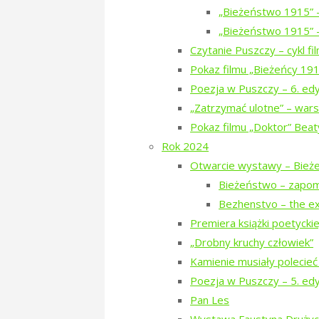
„Bieżeństwo 1915” 
Sekretarz: Mariola Ziomek, sekreta
„Bieżeństwo 1915” –
Skarbnik: Michał Wasiluk, skarbnik@t
Czytanie Puszczy – cykl f
Komisja Programowa:
Pokaz filmu „Bieżeńcy 19
Katarzyna Bielawska
Poezja w Puszczy – 6. ed
Beata Hyży-Czołpińska
„Zatrzymać ulotne” – wars
Paweł Piszczatowski
Pokaz filmu „Doktor” Beat
Aleksandra Sosonowa
Rok 2024
Grażyna Korecka
Otwarcie wystawy – Bież
Bieżeństwo – zapo
Komisja Rewizyjna
Bezhenstvo – the ex
Katarzyna Androsiuk
Premiera książki poetyckiej 
Lena Charkiewicz
„Drobny kruchy człowiek”
Janusz Korecki
Kamienie musiały polecieć
Poezja w Puszczy – 5. ed
Jesteśmy też na
facebooku
.
Pan Les