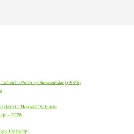
 ludziach i Puszczy Białowieskiej (2026)
i
e dzieci z Narewki” w trasie
ycja – 2026
akl teatralny
pinka@tropinka.org