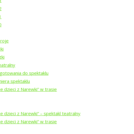
3
dź
2
1
0
roje
ki
zki
eatralny
gotowania do spektaklu
iera spektaklu
e dzieci z Narewki” w trasie
ajewem
 dzieci z Narewki” ⁠–⁠ spektakl teatralny
em Mucharskim
e dzieci z Narewki” w trasie