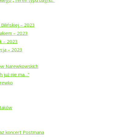
iego „Teren typu bagno.”
Bilińskiej – 2023
ogu „Tropinka”
akiem – 2023
uk – 2023
ycja – 2023
dów Narewkowskich
h już nie ma…”
arewko
Białowieskiej (2026)
Ptaków
w trasie
raz koncert Postmana