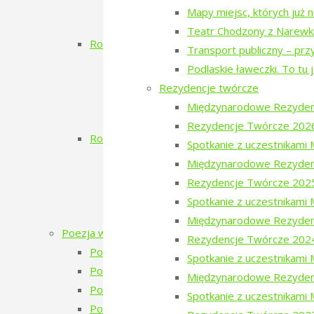
Dzień Szwajcarski
Mapy miejsc, których już 
Zielony Kwiecień
Teatr Chodzony z Narewk
Rok 2017
Transport publiczny – prz
Koncert Zmiciera Wajciuszkiewicza TO
Podlaskie ławeczki. To tu 
Dzień Białoruski
Rezydencje twórcze
Białowieskie Dni Kultury Pokoju 2017 11
Międzynarodowe Rezyden
Poezja w Puszczy i Bieżeństwo
Rezydencje Twórcze 202
Rok 2016
Spotkanie z uczestnikam
Inauguracja
Międzynarodowe Rezyden
Dzień Ukraiński
Rezydencje Twórcze 202
Warsztaty: Pamiętajmy o ogrodach
Spotkanie z uczestnikam
Monodram „Ksenia”
Międzynarodowe Rezyden
Poezja w Puszczy
Rezydencje Twórcze 202
Poezja w Puszczy – 7. edycja – 2026
Spotkanie z uczestnikam
Poezja w Puszczy – 6. edycja – 2025
Międzynarodowe Rezyden
Poezja w Puszczy – 5. edycja – 2024
Spotkanie z uczestnikami
Poezja w Puszczy – 4. edycja – 2023