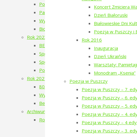
Poezja w Puszczy – 5. edycja – 2024
Koncert Zmiciera W
Pan Les
Dzień Białoruski
Wystawa Faustyna Drużyckiego „Teren typu b
Białowieskie Dni Kul
Biodróż
Poezja w Puszczy i
Rok 2023
Rok 2016
BERJOZKELE – koncert Oli Bilińskiej – 2023
Inauguracja
Spotkanie z Adamem Wajrakiem – 2023
Dzień Ukraiński
Spotkanie z Julią Fiedorczuk – 2023
Warsztaty: Pamięta
Poezja w Puszczy – 4. edycja – 2023
Monodram „Ksenia”
Rok 2021
Poezja w Puszczy
80. Rocznica Zagłady Żydów Narewkowskich
Poezja w Puszczy – 7. ed
Wystawa „Sąsiedzi, których już nie ma…”
Poezja w Puszczy – 6. ed
Berjozkele – Dobranoc Narewko
Poezja w Puszczy – 5. ed
Archiwum 2016-2020
Poezja w Puszczy – 4. ed
Rok 2020
Poezja w Puszczy – 4 edy
Aleja Odlatujących Ptaków
Poezja w Puszczy – 3. edy
Dzień Rosyjski