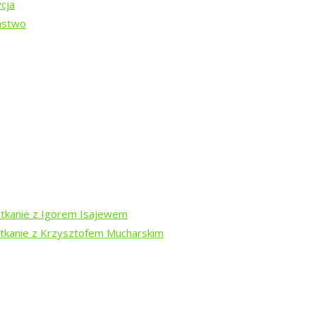
cja
ństwo
a
rem Isajewem
ysztofem Mucharskim
otkanie z Igorem Isajewem
otkanie z Krzysztofem Mucharskim