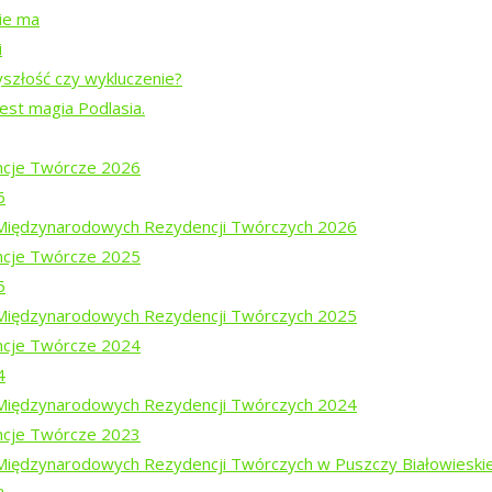
nie ma
i
yszłość czy wykluczenie?
DARA
jest magia Podlasia.
-13 sierpnia
cje Twórcze 2026
6
i Międzynarodowych Rezydencji Twórczych 2026
cje Twórcze 2025
5
i Międzynarodowych Rezydencji Twórczych 2025
cje Twórcze 2024
4
i Międzynarodowych Rezydencji Twórczych 2024
cje Twórcze 2023
 Międzynarodowych Rezydencji Twórczych w Puszczy Białowieski