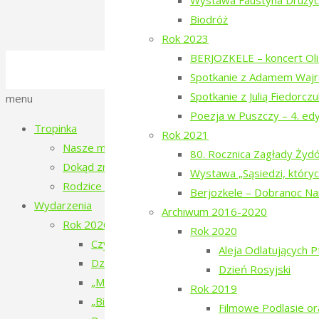
Wystawa Faustyna Drużyck
Biodróż
Rok 2023
BERJOZKELE – koncert Oli 
©2016-2026 Stowarzyszenie na Rzecz Dial
Spotkanie z Adamem Wajr
Polityka prywatności
Spotkanie z Julią Fiedorcz
Back
menu
Poezja w Puszczy – 4. ed
to
Tropinka
Rok 2021
Top
Nasze miejsce
80. Rocznica Zagłady Ży
Dokąd zmierzamy?
Wystawa „Sąsiedzi, któryc
Rodzice tropinki
Berjozkele – Dobranoc N
Wydarzenia
Archiwum 2016-2020
Rok 2026
Rok 2020
Czytanie Puszczy – filmy o ludziach i Puszczy 
Aleja Odlatujących 
Dziesiąte urodziny Tropinki
Dzień Rosyjski
„Mały doktor” w Narewce
Rok 2019
„Bieżeństwo 1915. Historie dzieci z Narewki” 
Filmowe Podlasie o