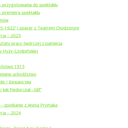
– przygotowania do spektaklu
rz@tropinka.org
 premiera spektaklu
ropinka.org
ilmów
15-1922” i spacer z Teatrem Chodzonym
ycja – 2025
ztaty pracy twórczej z pamięcią
y Hyży-Czołpińskiej
eństwo 1915
mniane uchodźstwo
ile / Бежанства
Julii Fiedorczuk „Glif”
 – spotkanie z Anetą Prymaką
ycja – 2024