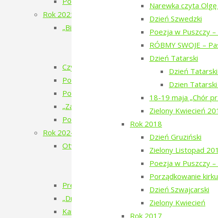
Poezja w Puszczy – 7. edycja – 2026
Narewka czyta Olgę
Rok 2025
Dzień Szwedzki
„Bieżeństwo 1915” – spektakl teatralny
Poezja w Puszczy – 
„Bieżeństwo 1915” – przygotowania do 
RÓBMY SWOJE – Pas
„Bieżeństwo 1915” – premiera spektakl
Dzień Tatarski
Czytanie Puszczy – cykl filmów
Dzień Tatarsk
Pokaz filmu „Bieżeńcy 1915-1922” i spacer 
Dzien Tatarsk
Poezja w Puszczy – 6. edycja – 2025
18-19 maja „Chór pr
„Zatrzymać ulotne” – warsztaty pracy twórcze
Zielony Kwiecień 20
Pokaz filmu „Doktor” Beaty Hyży-Czołpińskiej
Rok 2018
Rok 2024
Dzień Gruziński
Otwarcie wystawy – Bieżeństwo 1915
Zielony Listopad 20
Bieżeństwo – zapomniane uchodźstwo
Poezja w Puszczy – 
Bezhenstvo – the exile / Бежанства
Porządkowanie kirku
Premiera książki poetyckiej Julii Fiedorczuk „Glif
Dzień Szwajcarski
„Drobny kruchy człowiek”
Zielony Kwiecień
Kamienie musiały polecieć – spotkanie z Anet
Rok 2017