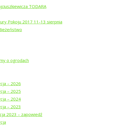
ajciuszkiewicza TODARA
agno.”
tury Pokoju 2017 11-13 sierpnia
 Bieżeństwo
jmy o ogrodach
ycja – 2026
ycja – 2025
ycja – 2024
ycja – 2023
cja 2023 – zapowiedź
cja