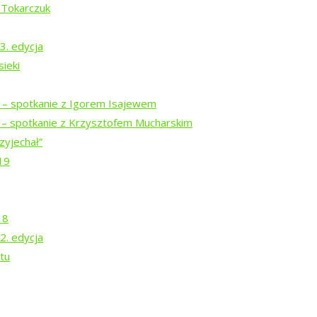
 Tokarczuk
3. edycja
spektaklu
ieki
u
i – spotkanie z Igorem Isajewem
z Teatrem Chodzonym
i – spotkanie z Krzysztofem Mucharskim
zyjechał”
j z pamięcią
19
18
2. edycja
tu
”
ą Prymaką