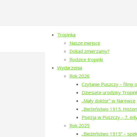
Tropinka
Nasze miejsce
Dokąd zmierzamy?
Rodzice tropinki
kontakt
Wydarzenia
Rok 2026
Czytanie Puszczy – filmy o
adres korespondencyjny
Dziesiąte urodziny Tropink
Mariola Ziomek
„Mały doktor” w Narewce
Al. Piłsudskiego 13/4
„Bieżeństwo 1915. Histori
15-444 Białystok
Poezja w Puszczy – 7. ed
Rok 2025
Zarząd Tropinki
„Bieżeństwo 1915” – spekt
Prezes: Katarzyna Leszczyńska, tro