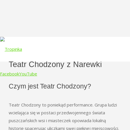
Teatr Chodzony z Narewki
Facebook
YouTube
Czym jest Teatr Chodzony?
Skip
to
Teatr Chodzony to poniekąd performance. Grupa ludzi
content
wcielająca się w postaci przedwojennego świata
puszczańskich wsi i miasteczek opowiada lokalną
historię spacerując uliczkami swej pięknej miejscowości.