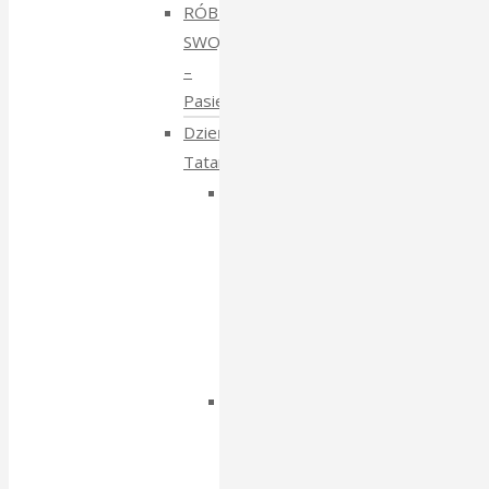
RÓBMY
SWOJE
–
Pasieki
Dzień
Tatarski
Dzień
Tatarski
–
spotkanie
z
Igorem
Isajewem
Dzien
Tatarski
–