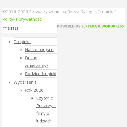
©2016-2026 Stowarzyszenie na Rzecz Dialogu „Tropinka”
Polityka prywatności
Back
POWERED BY
SEPTERA
&
WORDPRESS.
menu
to
Tropinka
Top
Nasze miejsce
Dokąd
zmierzamy?
Rodzice tropinki
Wydarzenia
Rok 2026
Czytanie
Puszczy –
filmy o
ludziach i