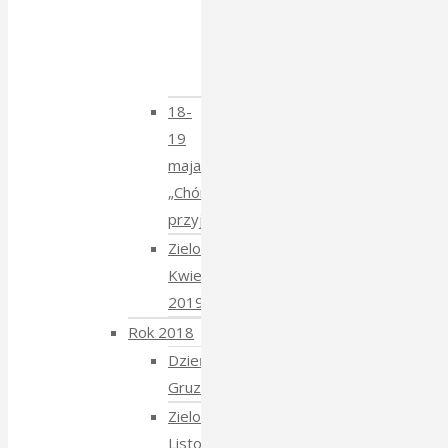
spotkanie
z
Krzysztofem
Mucharskim
18-
19
maja
„Chór
przyjechał”
Zielony
Kwiecień
2019
Rok 2018
Dzień
Gruziński
Zielony
Listopad