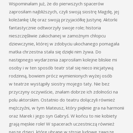
Wspominałam już, że do pierwszych spacerów
zaprosiłam najbliższych, czyli swoją siostrę Magdę, jej
koleżankę Ulę oraz swoją przyjaciółkę Justynę. Aktorki
fantastycznie odtworzyły swoje role; historia
nieszczęśliwie zakochanej w zamożnym chłopcu
dziewczynie, której w zdobyciu ukochanego pomagała
matka chrzestna stała się dzięki nim żywa. Do
następnego wydarzenia zaprosiłam kolejne bliskie mi
osoby i w ten sposób teatr stał się nieco inicjatywą
rodzinną, bowiem prócz wymienionych wyżej osób
w teatrze wystąpiły siostry mojego taty. Nie bez
przyczyny oczywiście, znałam dobrze ich zdolności na
polu aktorskim. Ostatnio do teatru dołączyli również
mężczyźni, w tym Mateusz, który pięknie gra na harmonii
oraz Marek i jego syn Gabryś. W końcu to nie kobiety
grają męskie role! W spacerach uczestniczą również
nasze dzieci, które ubrane w stroje ludowe zawsze