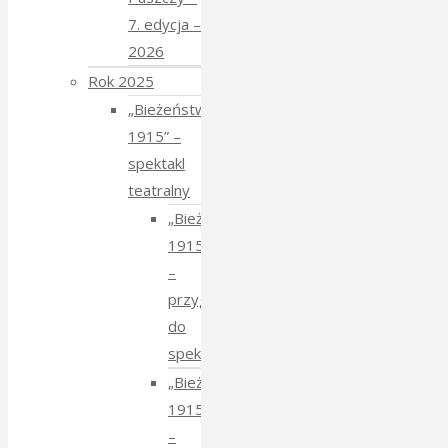
7. edycja –
2026
Rok 2025
„Bieżeństwo
1915” –
spektakl
teatralny
„Bieżeństwo
1915”
–
przygotowania
do
spektaklu
„Bieżeństwo
1915”
–