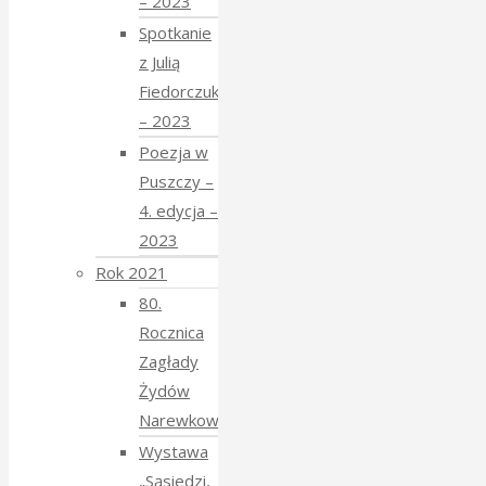
– 2023
Spotkanie
z Julią
Fiedorczuk
– 2023
Poezja w
Puszczy –
4. edycja –
2023
Rok 2021
80.
Rocznica
Zagłady
Żydów
Narewkowskich
Wystawa
„Sąsiedzi,