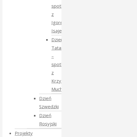
spotkanie
z
Igorem
Isajewem
Dzien
Tatarski
–
spotkanie
z
Krzysztofem
Mucharskim
Dzień
Szwedzki
Dzień
Rosyjski
Projekty