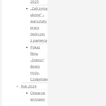
2025
„Zatrzymać
ulotne” –
warsztaty
pracy
twórczej
z pamięcią
Pokaz
filmu
„Doktor”
Beaty
Hyży-
Czołpińskiej
Rok 2024
Otwarcie
wystawy
–