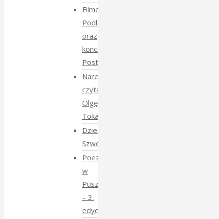
Filmowe
Podlasie
oraz
koncert
Postmana
Narewka
czyta
Olgę
Tokarczuk
Dzień
Szwedzki
Poezja
w
Puszczy
– 3.
edycja