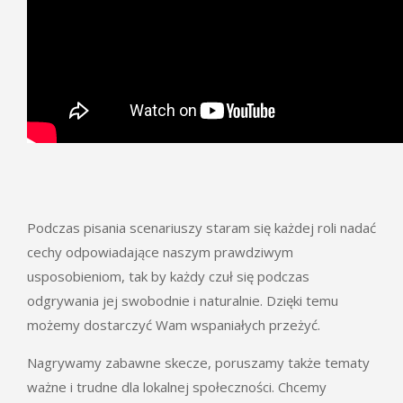
Podczas pisania scenariuszy staram się każdej roli nadać
cechy odpowiadające naszym prawdziwym
usposobieniom, tak by każdy czuł się podczas
odgrywania jej swobodnie i naturalnie. Dzięki temu
możemy dostarczyć Wam wspaniałych przeżyć.
Nagrywamy zabawne skecze, poruszamy także tematy
ważne i trudne dla lokalnej społeczności. Chcemy