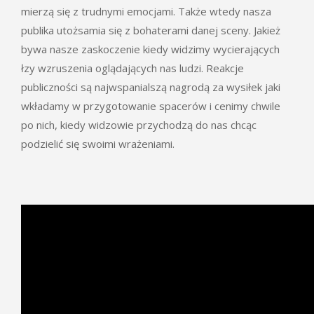
mierzą się z trudnymi emocjami. Także wtedy nasza
publika utożsamia się z bohaterami danej sceny. Jakież
bywa nasze zaskoczenie kiedy widzimy wycierających
łzy wzruszenia oglądających nas ludzi. Reakcje
publiczności są najwspanialszą nagrodą za wysiłek jaki
wkładamy w przygotowanie spacerów i cenimy chwile
po nich, kiedy widzowie przychodzą do nas chcąc
podzielić się swoimi wrażeniami.