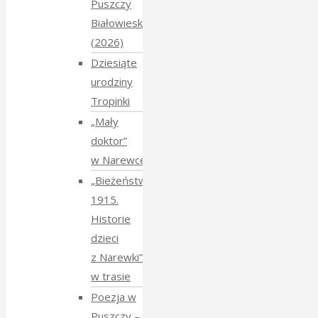
Puszczy
Białowieskiej
(2026)
Dziesiąte
urodziny
Tropinki
„Mały
doktor”
w Narewce
„Bieżeństwo
1915.
Historie
dzieci
z Narewki”
w trasie
Poezja w
Puszczy –