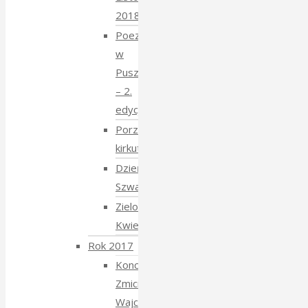
2018
Poezja
w
Puszczy
– 2.
edycja
Porządkowanie
kirkutu
Dzień
Szwajcarski
Zielony
Kwiecień
Rok 2017
Koncert
Zmiciera
Wajciuszkiewicza