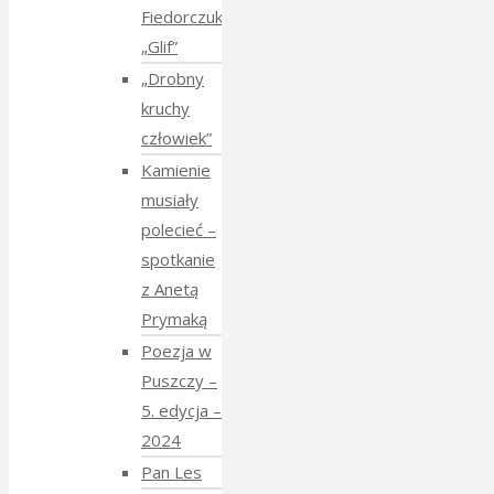
Fiedorczuk
„Glif”
„Drobny
kruchy
człowiek”
Kamienie
musiały
polecieć –
spotkanie
z Anetą
Prymaką
Poezja w
Puszczy –
5. edycja –
2024
Pan Les