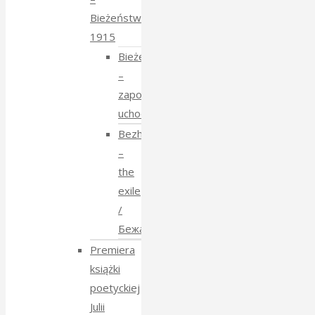
Bieżeństwo
1915
Bieżeństwo
–
zapomniane
uchodźstwo
Bezhenstvo
–
the
exile
/
Бежанства
Premiera
książki
poetyckiej
Julii