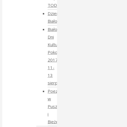
TODARA
Dzień
Białoruski
Białowieskie
Dni
Kultury
Pokoju
2017
11-
13
sierpnia
Poezja
w
Puszczy
i
Bieżeństwo