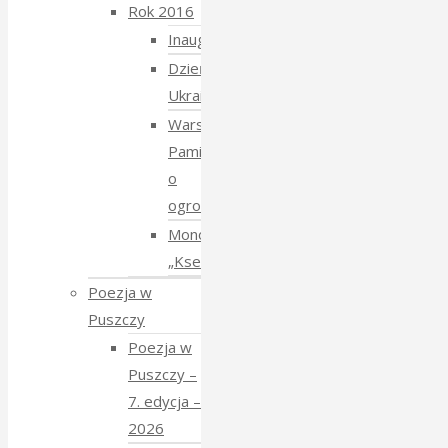
Rok 2016
Inauguracja
Dzień
Ukraiński
Warsztaty:
Pamiętajmy
o
ogrodach
Monodram
„Ksenia”
Poezja w
Puszczy
Poezja w
Puszczy –
7. edycja –
2026