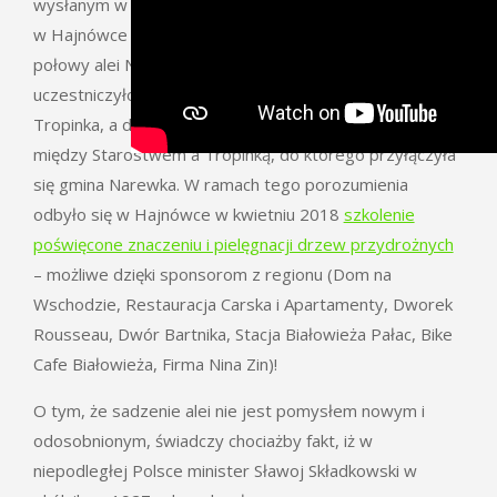
wysłanym w grudniu 2017 do Starostwa Powiatowego
w Hajnówce i do Urzędu Gminy Narewka po wycince
połowy alei Narewka-Olchówka. W pisaniu listu
uczestniczyło Stowarzyszenie na Rzecz Dialogu
Tropinka, a doprowadził on do zawarcia porozumienia
między Starostwem a Tropinką, do którego przyłączyła
się gmina Narewka. W ramach tego porozumienia
odbyło się w Hajnówce w kwietniu 2018
szkolenie
poświęcone znaczeniu i pielęgnacji drzew przydrożnych
– możliwe dzięki sponsorom z regionu (Dom na
Wschodzie, Restauracja Carska i Apartamenty, Dworek
Rousseau, Dwór Bartnika, Stacja Białowieża Pałac, Bike
Cafe Białowieża, Firma Nina Zin)!
O tym, że sadzenie alei nie jest pomysłem nowym i
odosobnionym, świadczy chociażby fakt, iż w
niepodległej Polsce minister Sławoj Składkowski w