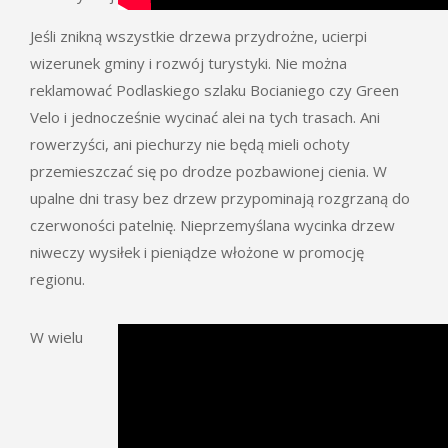
Jeśli znikną wszystkie drzewa przydrożne, ucierpi
wizerunek gminy i rozwój turystyki. Nie można
reklamować Podlaskiego szlaku Bocianiego czy Green
Velo i jednocześnie wycinać alei na tych trasach. Ani
rowerzyści, ani piechurzy nie będą mieli ochoty
przemieszczać się po drodze pozbawionej cienia. W
upalne dni trasy bez drzew przypominają rozgrzaną do
czerwoności patelnię. Nieprzemyślana wycinka drzew
niweczy wysiłek i pieniądze włożone w promocję
regionu.
W wielu