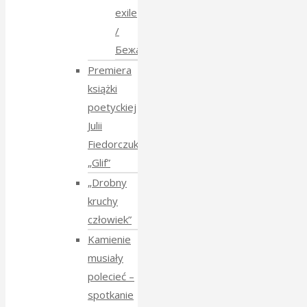
exile
/
Бежанства
Premiera
książki
poetyckiej
Julii
Fiedorczuk
„Glif”
„Drobny
kruchy
człowiek”
Kamienie
musiały
polecieć –
spotkanie