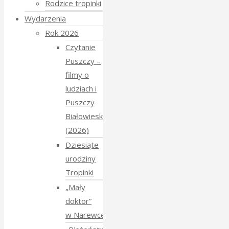
Rodzice tropinki
Wydarzenia
Rok 2026
Czytanie
Puszczy –
filmy o
ludziach i
Puszczy
Białowieskiej
(2026)
Dziesiąte
urodziny
Tropinki
„Mały
doktor”
w Narewce