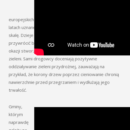
europejskich krajach niszczenie alei zostało w ostatnich
latach uznane za błąd i sadzi się je ponownie na wielką
skalę. Dzieje się tak z różnych powodów – aby
przywrócić bioróżnorodność, uatrakcyjnić trasy, a przy
okazji stworzyć miejsca pracy przy pielęgnacji pasa
zieleni. Sami drogowcy doceniają pozytywne
oddzialywanie zieleni przydrożnej, zauważają na
przykład, że korony drzew poprzez cieniowanie chronią
nawierzchnie przed przegrzaniem i wydłużają jego
trwałość.
Gminy,
którym
naprawdę