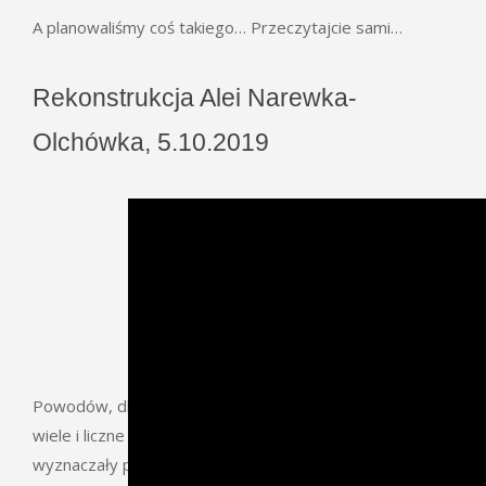
A planowaliśmy coś takiego… Przeczytajcie sami…
Rekonstrukcja Alei Narewka-
Olchówka, 5.10.2019
Powodów, dla których sadzono aleje przydrożne, jest
wiele i liczne z nich są nadal aktualne: drzewa
wyznaczały przebieg i granice drogi, chroniły