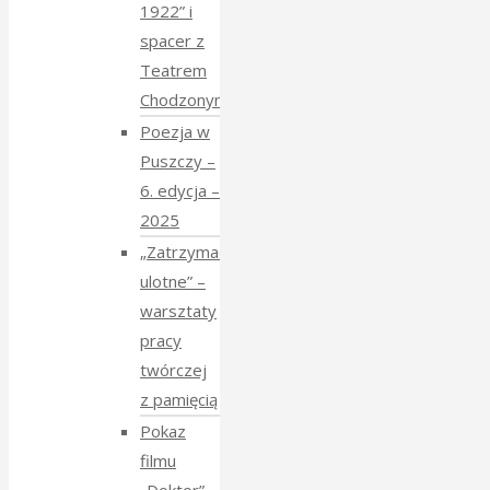
1922” i
spacer z
Teatrem
Chodzonym
Poezja w
Puszczy –
6. edycja –
2025
„Zatrzymać
ulotne” –
warsztaty
pracy
twórczej
z pamięcią
Pokaz
filmu