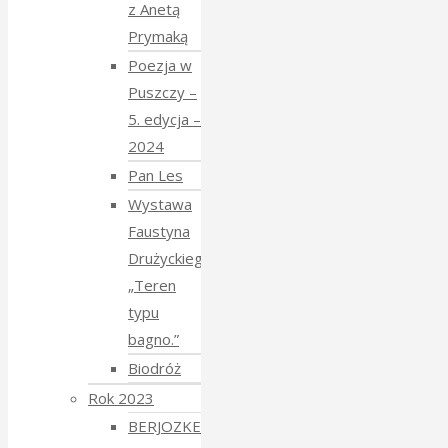
z Anetą
Prymaką
Poezja w
Puszczy –
5. edycja –
2024
Pan Les
Wystawa
Faustyna
Drużyckiego
„Teren
typu
bagno.”
Biodróż
Rok 2023
BERJOZKELE