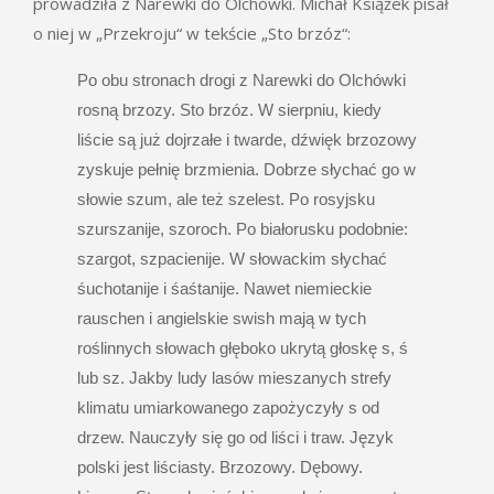
prowadziła z Narewki do Olchówki. Michał Książek pisał
o niej w „Przekroju“ w tekście „Sto brzóz“:
Po obu stronach drogi z Narewki do Olchówki
rosną brzozy. Sto brzóz. W sierpniu, kiedy
liście są już dojrzałe i twarde, dźwięk brzozowy
zyskuje pełnię brzmienia. Dobrze słychać go w
słowie szum, ale też szelest. Po rosyjsku
szurszanije, szoroch. Po białorusku podobnie:
szargot, szpacienije. W słowackim słychać
śuchotanije i śaśtanije. Nawet niemieckie
rauschen i angielskie swish mają w tych
roślinnych słowach głęboko ukrytą głoskę s, ś
lub sz. Jakby ludy lasów mieszanych strefy
klimatu umiarkowanego zapożyczyły s od
drzew. Nauczyły się go od liści i traw. Język
polski jest liściasty. Brzozowy. Dębowy.