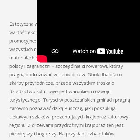
Estetyczna wartość alei przekłada się na ich wymierną
wartość ekonomiczną. Mają istotne znaczenie
promocyjne: fotografie pięknych alei znajdują się we
wszystkich niemal albumach, przewodnikach, filmach i
materiałach reklamowych. Ich urokowi ulegają turyści
polscy i zagraniczni – szczególnie ci rowerowi, którzy
pragną podróżować w cieniu drzew. Obok dbałości o
skarby przyrodnicze, przede wszystkim troska o
dziedzictwo kulturowe jest warunkiem rozwoju
turystycznego. Turyści w puszczańskich gminach pragną
zarówno poznawać dziką Puszczę, jak i poszukują
ciekawych szlaków, prezentujących krajobraz kulturowy
regionu. Z drzewami przydrożnymi krajobraz ten jest
piękniejszy i bogatszy. Na przykład liczba ptaków