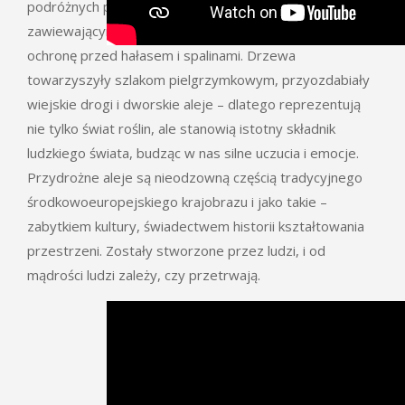
podróżnych przed upałem, a zimą przed błądzeniem i
zawiewającym śniegiem. Dziś dają nam dodatkowo
ochronę przed hałasem i spalinami. Drzewa
towarzyszyły szlakom pielgrzymkowym, przyozdabiały
wiejskie drogi i dworskie aleje – dlatego reprezentują
nie tylko świat roślin, ale stanowią istotny składnik
ludzkiego świata, budząc w nas silne uczucia i emocje.
Przydrożne aleje są nieodzowną częścią tradycyjnego
środkowoeuropejskiego krajobrazu i jako takie –
zabytkiem kultury, świadectwem historii kształtowania
przestrzeni. Zostały stworzone przez ludzi, i od
mądrości ludzi zależy, czy przetrwają.