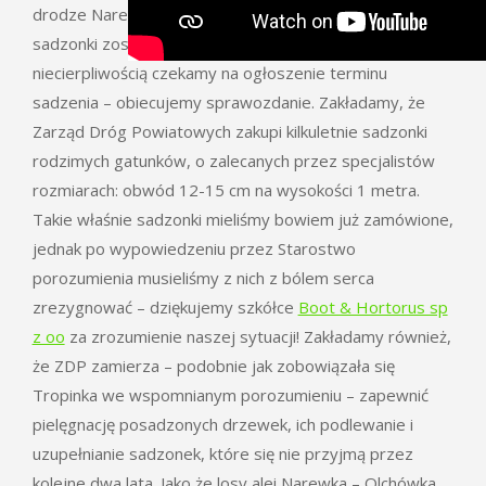
drodze Narewka-Olchówka – bez udziału Tropinki – zaś
sadzonki zostaną pozyskane z lokalnych nadleśnictw. Z
niecierpliwością czekamy na ogłoszenie terminu
sadzenia – obiecujemy sprawozdanie. Zakładamy, że
Zarząd Dróg Powiatowych zakupi kilkuletnie sadzonki
rodzimych gatunków, o zalecanych przez specjalistów
rozmiarach: obwód 12-15 cm na wysokości 1 metra.
Takie właśnie sadzonki mieliśmy bowiem już zamówione,
jednak po wypowiedzeniu przez Starostwo
porozumienia musieliśmy z nich z bólem serca
zrezygnować – dziękujemy szkółce
Boot & Hortorus sp
z oo
za zrozumienie naszej sytuacji! Zakładamy również,
że ZDP zamierza – podobnie jak zobowiązała się
Tropinka we wspomnianym porozumieniu – zapewnić
pielęgnację posadzonych drzewek, ich podlewanie i
uzupełnianie sadzonek, które się nie przyjmą przez
kolejne dwa lata. Jako że losy alei Narewka – Olchówka