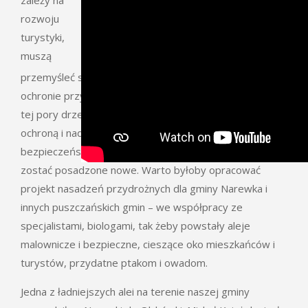
zależy na
rozwoju
turystyki,
muszą
przemyśleć swoją politykę i zrewidować myślenie o
ochronie przyrody i krajobrazu kulturowego. Ocalałe do
tej pory drzewa muszą zostać objęte szczególną
ochroną i nadzorem (fachowa pielęgnacja zapewniająca
bezpieczeństwo), w miejsce wyciętych alei powinny
zostać posadzone nowe. Warto byłoby opracować
projekt nasadzeń przydrożnych dla gminy Narewka i
innych puszczańskich gmin – we współpracy ze
specjalistami, biologami, tak żeby powstały aleje
malownicze i bezpieczne, cieszące oko mieszkańców i
turystów, przydatne ptakom i owadom.
Jedna z ładniejszych alei na terenie naszej gminy