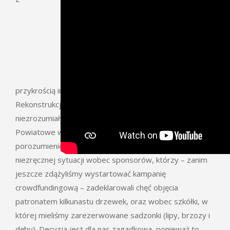
przykrością informujemy, że musimy odwołać akcję
Rekonstrukcja alei Narewka-Olchówka 5.10.2019. Z
niezrozumiałych dla nas powodów Starostwo
Powiatowe w Hajnówce wypowiedziało Tropince
porozumienie o współpracy, stawiając nas w bardzo
niezręcznej sytuacji wobec sponsorów, którzy – zanim
jeszcze zdążyliśmy wystartować kampanię
crowdfundingową – zadeklarowali chęć objęcia
patronatem kilkunastu drzewek, oraz wobec szkółki, w
której mieliśmy zarezerwowane sadzonki (lipy, brzozy i
dęby). Decyzja jest dla nas zagadkowa, ponieważ to