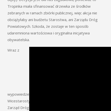
Tropinka miała sfinansować drzewka ze środków
zebranych w ramach zbiórki publicznej, więc akcja nie
obciążyłaby ani budżetu Starostwa, ani Zarządu Dróg
Powiatowych. Szkoda, że zostaje w ten sposób
udaremniona wartościowa i oryginalna inicjatywa
obywatelska.
Wraz z
wypowiedzeniem porozumienia otrzymaliśmy od Pani
Wicestarosty Joanny Kojło informację, że
jesienią 2019
Zarząd Dróg Powiatowych dokona nasadzeń przy