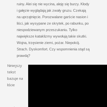
ruiny. Alei się nie wycina, aleję się burzy. Kłody
i gałęzie wyglądają jak zwały gruzu. Czekają
na uprzątnięcie. Porozwalane garście nasion i
liści, jak wysypane ze skrytek, po rabunku, po
niespodziewanym przeszukaniu. Tylko
największe kataklizmy wywołują takie skutki.
Wojna, trzęsienie ziemi, pożar. Niepokój.
Strach. Dyskomfort. Czy wspomnienia stąd są
prawdą?
Niniejszy
tekst
bazuje na
liście