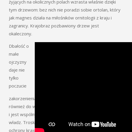
żyjących na okolicznych polach wzrasta właśnie dzięki
tym drzewom: bez nich nie poradzi sobie ortolan, który
jak magnes działa na miłośników ornitologii z kraju i
zagranicy. Krajobraz pozbawiony drzew jest
okaleczony.
Dbałość o
małe
ojczyzny
daje nie
tylko
poczucie
zakorzenienia samym mieszkańcom, ale prowadzi
również do wzrostu atrakcyjności turystycznej miejsca –
i jest wspólnym zadaniem mieszkańców oraz lokalnych
władz. Troska o aleje jest jednym z warunków mądrej
ochrony krajobrazu.