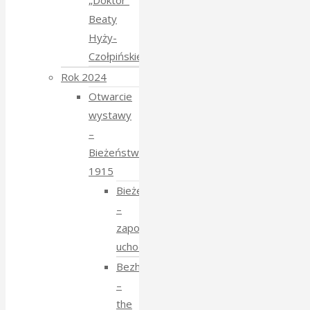
„Doktor”
Beaty
Hyży-
Czołpińskiej
Rok 2024
Otwarcie
wystawy
–
Bieżeństwo
1915
Bieżeństwo
–
zapomniane
uchodźstwo
Bezhenstvo
–
the