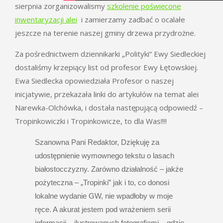
sierpnia zorganizowalismy
szkolenie poświęcone
inwentaryzacji alei
i zamierzamy zadbać o ocalałe
jeszcze na terenie naszej gminy drzewa przydrożne.
Za pośrednictwem dziennikarki „Polityki“ Ewy Siedleckiej
dostaliśmy krzepiący list od profesor Ewy Łętowskiej.
Ewa Siedlecka opowiedziała Profesor o naszej
inicjatywie, przekazała linki do artykułów na temat alei
Narewka-Olchówka, i dostała następującą odpowiedź –
Tropinkowiczki i Tropinkowicze, to dla Was!!!!
Szanowna Pani Redaktor, Dziękuję za
udostępnienie wymownego tekstu o lasach
białostocczyzny. Zarówno działalność – jakże
pożyteczna – „Tropinki” jak i to, co donosi
lokalne wydanie GW, nie wpadłoby w moje
ręce. A akurat jestem pod wrażeniem serii
informacji – ilustrowanych fotografiami – gdzie