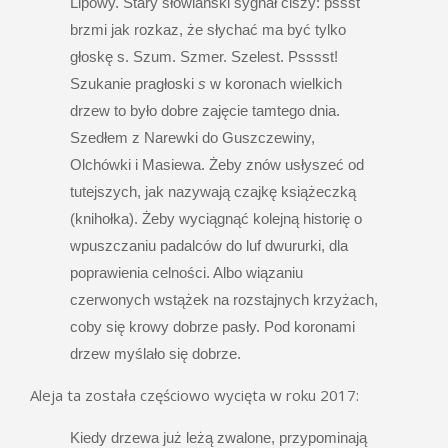
Lipowy. Stary słowiański sygnał ciszy: pssst
brzmi jak rozkaz, że słychać ma być tylko
głoskę s. Szum. Szmer. Szelest. Psssst!
Szukanie pragłoski
s
w koronach wielkich
drzew to było dobre zajęcie tamtego dnia.
Szedłem z Narewki do Guszczewiny,
Olchówki i Masiewa. Żeby znów usłyszeć od
tutejszych, jak nazywają czajkę książeczką
(knihołka). Żeby wyciągnąć kolejną historię o
wpuszczaniu padalców do luf dwururki, dla
poprawienia celności. Albo wiązaniu
czerwonych wstążek na rozstajnych krzyżach,
coby się krowy dobrze pasły. Pod koronami
drzew myślało się dobrze.
Aleja ta została częściowo wycięta w roku 2017:
Kiedy drzewa już leżą zwalone, przypominają