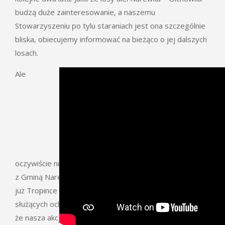
budzą duże zainteresowanie, a naszemu
Stowarzyszeniu po tylu staraniach jest ona szczególnie
bliska, obiecujemy informować na bieżąco o jej dalszych
losach.
Ale
oczywiście nie poddajemy się 🙂 Prowadzimy rozmowy
z Gminą Narewka oraz chcemy wykorzystać obiecane
już Tropince środki i zgromadzoną energię do działań
służących ochronie drzew przydrożnych – tym bardziej,
że nasza akcja cieszy się poparciem i sympatią!!! 2-3