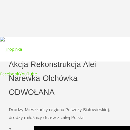
Akcja Rekonstrukcja Alei
Facebook
YouTube
Narewka-Olchówka
Skip
ODWOŁANA
to
content
Drodzy Mieszkańcy regionu Puszczy Białowieskiej,
drodzy miłośnicy drzew z całej Polski!
Z