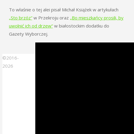
To właśnie o tej alei pisał Michał Książek w artykułach
„Sto brzóz“
w Przekroju oraz
„Bo mieszkańcy prosili, by
uwolnić ich od drzew“
w białostockim dodatku do
Gazety Wyborczej.
©2016-
2026