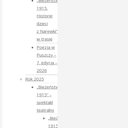
„Bieżeństwo
1915.
Historie
dzieci
z Narewki”
w trasie
Poezja w
Puszczy –
7. edycja –
2026
Rok 2025
„Bieżeństwo
1915” –
spektakl
teatralny
„Bieżeństwo
1915”