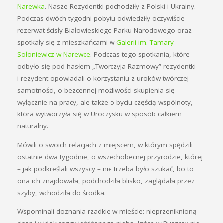
Narewka
. Nasze Rezydentki pochodziły z Polski i Ukrainy.
Podczas dwóch tygodni pobytu odwiedziły oczywiście
rezerwat ścisły Białowieskiego Parku Narodowego oraz
spotkały się z mieszkańcami w
Galerii im. Tamary
Sołoniewicz w Narewce
. Podczas tego spotkania, które
odbyło się pod hasłem „Tworczyja Razmowy” rezydentki
i rezydent opowiadali o korzystaniu z uroków twórczej
samotności, o bezcennej możliwości skupienia się
wyłącznie na pracy, ale także o byciu częścią wspólnoty,
która wytworzyła się w Uroczysku w sposób całkiem
naturalny.
Mówili o swoich relacjach z miejscem, w którym spędzili
ostatnie dwa tygodnie, o wszechobecnej przyrodzie, której
– jak podkreślali wszyscy – nie trzeba było szukać, bo to
ona ich znajdowała, podchodziła blisko, zaglądała przez
szyby, wchodziła do środka.
Wspominali doznania rzadkie w mieście: nieprzeniknioną