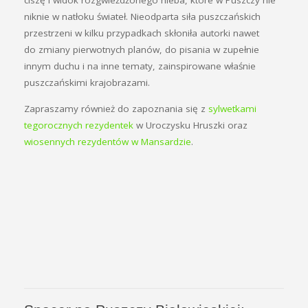
ciszę i widok rozgwieżdżonego nieba, które w Puszczy nie
niknie w natłoku świateł. Nieodparta siła puszczańskich
przestrzeni w kilku przypadkach skłoniła autorki nawet
do zmiany pierwotnych planów, do pisania w zupełnie
innym duchu i na inne tematy, zainspirowane właśnie
puszczańskimi krajobrazami.
Zapraszamy również do zapoznania się z
sylwetkami
tegorocznych rezydentek
w Uroczysku Hruszki oraz
wiosennych rezydentów w Mansardzie
.