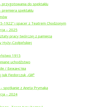
– przygotowania do spektaklu
 premiera spektaklu
ogu „Tropinka”
ilmów
15-1922” i spacer z Teatrem Chodzonym
ycja – 2025
ztaty pracy twórczej z pamięcią
y Hyży-Czołpińskiej
eństwo 1915
mniane uchodźstwo
ile / Бежанства
Białowieskiej (2026)
Julii Fiedorczuk „Glif”
 – spotkanie z Anetą Prymaką
w trasie
ycja – 2024