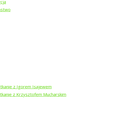
cja
ństwo
DARA
-13 sierpnia
otkanie z Igorem Isajewem
otkanie z Krzysztofem Mucharskim
dź