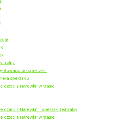
3
2
1
0
nie?
roje
ki
zki
eatralny
Rezydencji Twórczych 2026
gotowania do spektaklu
iera spektaklu
e dzieci z Narewki” w trasie
Rezydencji Twórczych 2025
 dzieci z Narewki” ⁠–⁠ spektakl teatralny
Rezydencji Twórczych 2024
e dzieci z Narewki” w trasie