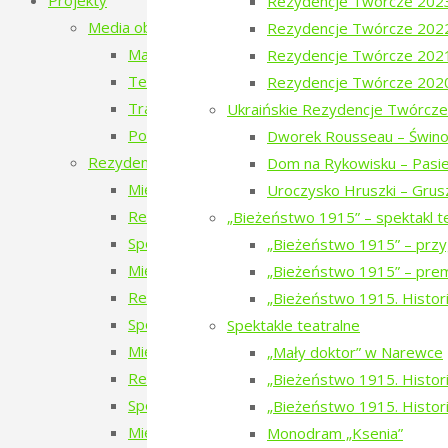
Rezydencje Twórcze 202
Media obywatelskie
Rezydencje Twórcze 202
Mapy miejsc, których już nie ma
Rezydencje Twórcze 202
Teatr Chodzony z Narewki
Rezydencje Twórcze 202
Transport publiczny – przyszłość czy wyklucze
Ukraińskie Rezydencje Twórcze
Podlaskie ławeczki. To tu jest magia Podlasia.
Dworek Rousseau – Świno
Rezydencje twórcze
Dom na Rykowisku – Pasie
Międzynarodowe Rezydencje Twórcze 2026
Uroczysko Hruszki – Grus
Rezydencje Twórcze 2026
„Bieżeństwo 1915” – spektakl t
Spotkanie z uczestnikami Międzynarodowych 
„Bieżeństwo 1915” – przy
Międzynarodowe Rezydencje Twórcze 2025
„Bieżeństwo 1915” – prem
Rezydencje Twórcze 2025
„Bieżeństwo 1915. Histori
Spotkanie z uczestnikami Międzynarodowych 
Spektakle teatralne
Międzynarodowe Rezydencje Twórcze 2024
„Mały doktor” w Narewce
Rezydencje Twórcze 2024
„Bieżeństwo 1915. Historie
Spotkanie z uczestnikami Międzynarodowych 
„Bieżeństwo 1915. Histori
Międzynarodowe Rezydencje Twórcze 2023
Monodram „Ksenia”