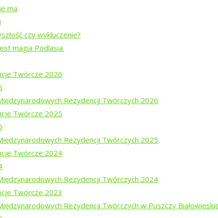
nie ma
i
yszłość czy wykluczenie?
jest magia Podlasia.
cje Twórcze 2026
6
i Międzynarodowych Rezydencji Twórczych 2026
cje Twórcze 2025
5
i Międzynarodowych Rezydencji Twórczych 2025
cje Twórcze 2024
ajewem
4
em Mucharskim
i Międzynarodowych Rezydencji Twórczych 2024
cje Twórcze 2023
 Międzynarodowych Rezydencji Twórczych w Puszczy Białowieski