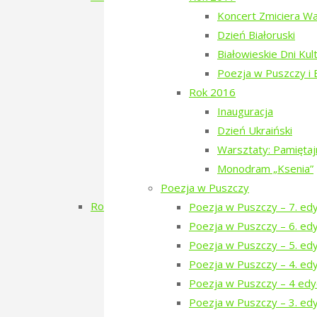
Filmowe Podlasie oraz koncert Postman
Koncert Zmiciera W
Narewka czyta Olgę Tokarczuk
Dzień Białoruski
Dzień Szwedzki
Białowieskie Dni Kul
Poezja w Puszczy – 3. edycja
Poezja w Puszczy i
RÓBMY SWOJE – Pasieki
Rok 2016
Dzień Tatarski
Inauguracja
Dzień Tatarski – spotkanie z Igo
Dzień Ukraiński
Dzien Tatarski – spotkanie z Krz
Warsztaty: Pamięta
18-19 maja „Chór przyjechał”
Monodram „Ksenia”
Zielony Kwiecień 2019
Poezja w Puszczy
Rok 2018
Poezja w Puszczy – 7. ed
Dzień Gruziński
Poezja w Puszczy – 6. ed
Zielony Listopad 2018
Poezja w Puszczy – 5. ed
Poezja w Puszczy – 2. edycja
Poezja w Puszczy – 4. ed
Porządkowanie kirkutu
Poezja w Puszczy – 4 edy
Dzień Szwajcarski
Poezja w Puszczy – 3. edy