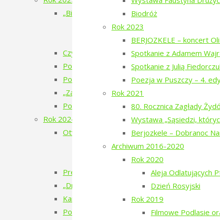
Wystawa Faustyna Drużyck
„Bieżeństwo 1915” – spektakl teatralny
Biodróż
„Bieżeństwo 1915” – przygotowania do 
Rok 2023
„Bieżeństwo 1915” – premiera spektakl
BERJOZKELE – koncert Oli 
Czytanie Puszczy – cykl filmów
Spotkanie z Adamem Wajr
Pokaz filmu „Bieżeńcy 1915-1922” i spacer 
Spotkanie z Julią Fiedorcz
Poezja w Puszczy – 6. edycja – 2025
Poezja w Puszczy – 4. ed
„Zatrzymać ulotne” – warsztaty pracy twórcze
Rok 2021
Pokaz filmu „Doktor” Beaty Hyży-Czołpińskiej
80. Rocznica Zagłady Ży
Rok 2024
Wystawa „Sąsiedzi, któryc
Otwarcie wystawy – Bieżeństwo 1915
Berjozkele – Dobranoc N
Bieżeństwo – zapomniane uchodźstwo
Archiwum 2016-2020
Bezhenstvo – the exile / Бежанства
Rok 2020
Premiera książki poetyckiej Julii Fiedorczuk „Glif
Aleja Odlatujących 
„Drobny kruchy człowiek”
Dzień Rosyjski
Kamienie musiały polecieć – spotkanie z Anet
Rok 2019
Poezja w Puszczy – 5. edycja – 2024
Filmowe Podlasie o