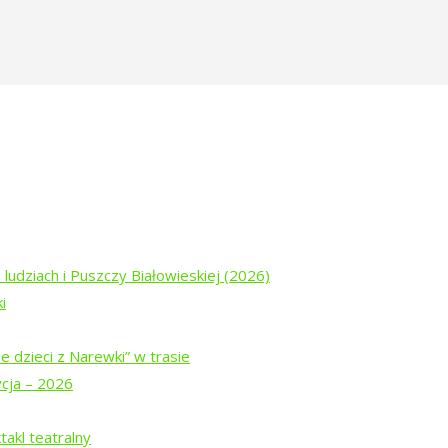
ce
 ludziach i Puszczy Białowieskiej (2026)
i
ytułowany: Spotkania na Tropince.
e dzieci z Narewki” w trasie
ycja – 2026
akl teatralny