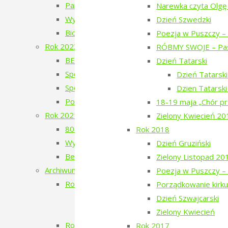
Pan Les
Narewka czyta Olgę
Wystawa Faustyna Drużyckiego „Teren typu b
Dzień Szwedzki
Biodróż
Poezja w Puszczy – 
Rok 2023
RÓBMY SWOJE – Pas
BERJOZKELE – koncert Oli Bilińskiej – 2023
Dzień Tatarski
Spotkanie z Adamem Wajrakiem – 2023
Dzień Tatarsk
Spotkanie z Julią Fiedorczuk – 2023
Dzien Tatarsk
Poezja w Puszczy – 4. edycja – 2023
18-19 maja „Chór pr
Rok 2021
Zielony Kwiecień 20
80. Rocznica Zagłady Żydów Narewkowskich
Rok 2018
Wystawa „Sąsiedzi, których już nie ma…”
Dzień Gruziński
Berjozkele – Dobranoc Narewko
Zielony Listopad 20
Archiwum 2016-2020
Poezja w Puszczy – 
Rok 2020
Porządkowanie kirku
Aleja Odlatujących Ptaków
Dzień Szwajcarski
Dzień Rosyjski
Zielony Kwiecień
Rok 2019
Rok 2017