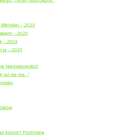
iego „Teren typu bagno.”
spektaklu
u
Bilińskiej – 2023
akiem – 2023
z Teatrem Chodzonym
uk – 2023
ycja – 2023
j z pamięcią
dów Narewkowskich
h już nie ma…”
arewko
”
Ptaków
ą Prymaką
raz koncert Postmana