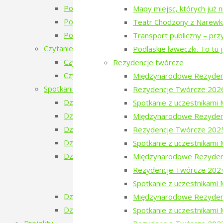
Poezja w Puszczy – 3. edycja
Mapy miejsc, których już 
Poezja w Puszczy – 2. edycja
Teatr Chodzony z Narewk
Poezja w Puszczy i Bieżeństwo
Transport publiczny – prz
Czytanie Puszczy
Podlaskie ławeczki. To tu 
Czytanie Puszczy (2025)
Rezydencje twórcze
Czytanie Puszczy (2026)
Międzynarodowe Rezyden
Spotkania na Granicy
Rezydencje Twórcze 202
Dzień Ukraiński
Spotkanie z uczestnikam
Dzień Białoruski
Międzynarodowe Rezyden
Dzień Szwajcarski
Rezydencje Twórcze 202
Dzień Gruziński
Spotkanie z uczestnikam
Dzień Tatarski
Międzynarodowe Rezyden
Dzień Tatarski – spotkanie z Igorem Is
Rezydencje Twórcze 202
Dzien Tatarski – spotkanie z Krzysztof
Spotkanie z uczestnikam
Dzień Szwedzki
Międzynarodowe Rezyden
Dzień Rosyjski
Spotkanie z uczestnikami
Projekty