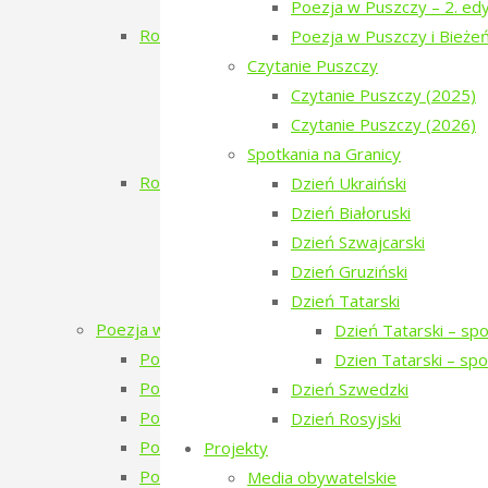
Zielony Kwiecień
Poezja w Puszczy – 2. edy
Rok 2017
Poezja w Puszczy i Bieże
Koncert Zmiciera Wajciuszkiewicza TO
Czytanie Puszczy
Dzień Białoruski
Czytanie Puszczy (2025)
Białowieskie Dni Kultury Pokoju 2017 11
Czytanie Puszczy (2026)
Poezja w Puszczy i Bieżeństwo
Spotkania na Granicy
Rok 2016
Dzień Ukraiński
Inauguracja
Dzień Białoruski
Dzień Ukraiński
Dzień Szwajcarski
Warsztaty: Pamiętajmy o ogrodach
Dzień Gruziński
Monodram „Ksenia”
Dzień Tatarski
Poezja w Puszczy
Dzień Tatarski – sp
Poezja w Puszczy – 7. edycja – 2026
Dzien Tatarski – sp
Poezja w Puszczy – 6. edycja – 2025
Dzień Szwedzki
Poezja w Puszczy – 5. edycja – 2024
Dzień Rosyjski
Poezja w Puszczy – 4. edycja – 2023
Projekty
Poezja w Puszczy – 4 edycja 2023 – zapowie
Media obywatelskie