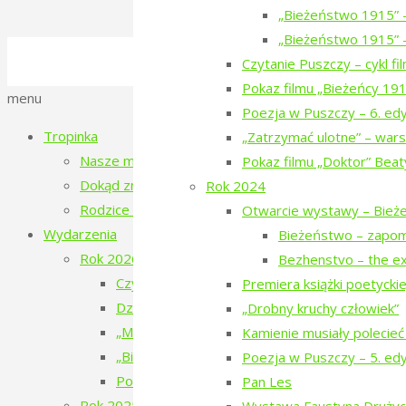
„Bieżeństwo 1915” 
„Bieżeństwo 1915” –
©2016-2026 Stowarzyszenie na Rzecz Dial
Czytanie Puszczy – cykl f
Polityka prywatności
Pokaz filmu „Bieżeńcy 19
Back
menu
Poezja w Puszczy – 6. ed
to
Tropinka
„Zatrzymać ulotne” – wars
Top
Nasze miejsce
Pokaz filmu „Doktor” Beat
Dokąd zmierzamy?
Rok 2024
Rodzice tropinki
Otwarcie wystawy – Bież
Wydarzenia
Bieżeństwo – zapo
Rok 2026
Bezhenstvo – the ex
Czytanie Puszczy – filmy o ludziach i Puszczy 
Premiera książki poetyckiej 
Dziesiąte urodziny Tropinki
„Drobny kruchy człowiek”
„Mały doktor” w Narewce
Kamienie musiały polecieć
„Bieżeństwo 1915. Historie dzieci z Narewki” 
Poezja w Puszczy – 5. ed
Poezja w Puszczy – 7. edycja – 2026
Pan Les
Rok 2025