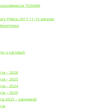
a
ajciuszkiewicza TODARA
tury Pokoju 2017 11-13 sierpnia
 Bieżeństwo
rem Isajewem
ysztofem Mucharskim
jmy o ogrodach
ycja – 2026
ycja – 2025
ycja – 2024
ycja – 2023
cja 2023 – zapowiedź
cja