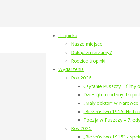
Tropinka
Nasze miejsce
Dokąd zmierzamy?
Rodzice tropinki
Spotkania na Tropin
Wydarzenia
Rok 2026
Czytanie Puszczy – filmy o
Cykl Spotkania na Tropince
Dziesiąte urodziny Tropink
„Mały doktor” w Narewce
Zapraszamy na nowy cykl imprez zat
„Bieżeństwo 1915. Histori
Poezja w Puszczy – 7. ed
Rok 2025
„Bieżeństwo 1915” – spekt