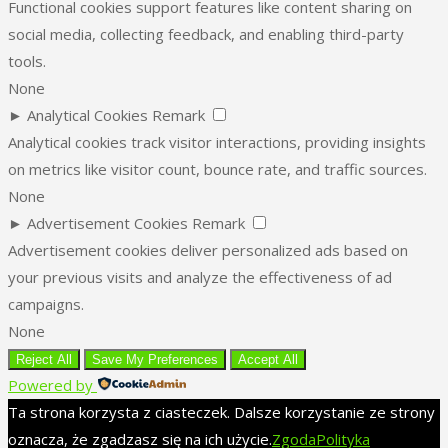
Functional cookies support features like content sharing on
social media, collecting feedback, and enabling third-party
tools.
None
►
Analytical Cookies
Remark
Analytical cookies track visitor interactions, providing insights
on metrics like visitor count, bounce rate, and traffic sources.
None
►
Advertisement Cookies
Remark
Advertisement cookies deliver personalized ads based on
your previous visits and analyze the effectiveness of ad
campaigns.
None
Reject All
Save My Preferences
Accept All
Powered by
Ta strona korzysta z ciasteczek. Dalsze korzystanie ze strony
oznacza, że zgadzasz się na ich użycie.
Zgoda
Polityka