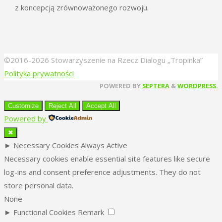
z koncepcją zrównoważonego rozwoju.
©2016-2026 Stowarzyszenie na Rzecz Dialogu „Tropinka”
Polityka prywatności
Back
POWERED BY
SEPTERA
&
WORDPRESS.
to
Customize
Reject All
Accept All
Top
Powered by
✖
►
Necessary Cookies
Always Active
Necessary cookies enable essential site features like secure
log-ins and consent preference adjustments. They do not
store personal data.
None
►
Functional Cookies
Remark