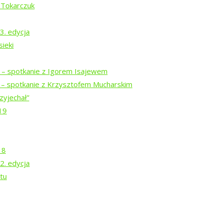
 Tokarczuk
3. edycja
ieki
i – spotkanie z Igorem Isajewem
i – spotkanie z Krzysztofem Mucharskim
zyjechał”
19
18
2. edycja
tu
a