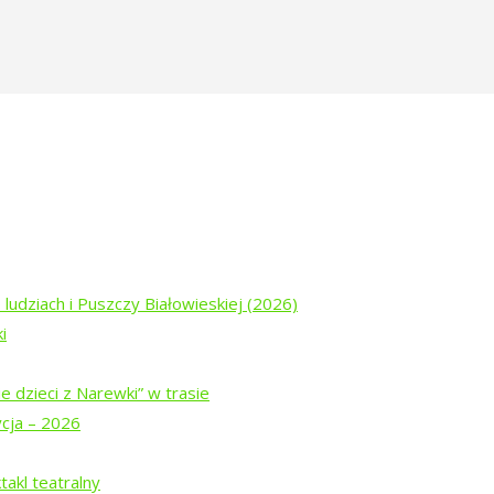
-szwedzki-15
 ludziach i Puszczy Białowieskiej (2026)
i
e dzieci z Narewki” w trasie
ycja – 2026
ogu „Tropinka”
akl teatralny