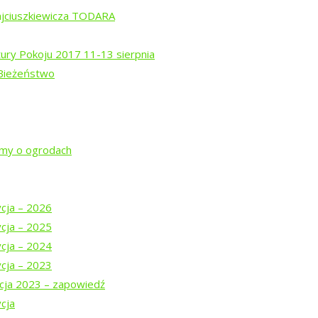
ajciuszkiewicza TODARA
tury Pokoju 2017 11-13 sierpnia
 Bieżeństwo
rem Isajewem
ysztofem Mucharskim
jmy o ogrodach
ycja – 2026
ycja – 2025
ycja – 2024
ycja – 2023
cja 2023 – zapowiedź
cja
DARA