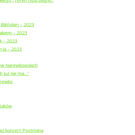
iego „Teren typu bagno.”
u
z Teatrem Chodzonym
Bilińskiej – 2023
akiem – 2023
j z pamięcią
uk – 2023
ycja – 2023
dów Narewkowskich
h już nie ma…”
arewko
”
ą Prymaką
Ptaków
agno.”
raz koncert Postmana