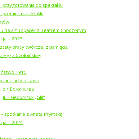
– przygotowania do spektaklu
 premiera spektaklu
ilmów
15-1922” i spacer z Teatrem Chodzonym
ycja – 2025
ztaty pracy twórczej z pamięcią
y Hyży-Czołpińskiej
eństwo 1915
Białowieskiej (2026)
mniane uchodźstwo
ile / Бежанства
Julii Fiedorczuk „Glif”
w trasie
 – spotkanie z Anetą Prymaką
ycja – 2024
spektaklu