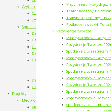
Mapy miejsc, których już 
Czytanie Puszczy
Teatr Chodzony z Narewk
Czytanie Puszczy (2025)
Transport publiczny – prz
Czytanie Puszczy (2026)
Podlaskie ławeczki. To tu 
Spotkania na Granicy
Rezydencje twórcze
Dzień Ukraiński
Międzynarodowe Rezyden
Dzień Białoruski
Rezydencje Twórcze 202
Dzień Szwajcarski
Spotkanie z uczestnikam
Dzień Gruziński
Międzynarodowe Rezyden
Dzień Tatarski
Rezydencje Twórcze 202
Dzień Tatarski – spotkanie z Igorem Is
Spotkanie z uczestnikam
Dzien Tatarski – spotkanie z Krzysztof
Międzynarodowe Rezyden
Dzień Szwedzki
Rezydencje Twórcze 202
Dzień Rosyjski
Spotkanie z uczestnikam
Projekty
Międzynarodowe Rezyden
Media obywatelskie
Spotkanie z uczestnikami
Mapy miejsc, których już nie ma