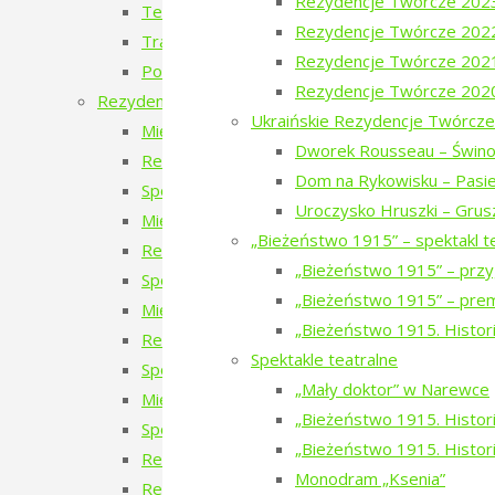
Rezydencje Twórcze 202
Teatr Chodzony z Narewki
Rezydencje Twórcze 202
Transport publiczny – przyszłość czy wyklucze
Rezydencje Twórcze 202
Podlaskie ławeczki. To tu jest magia Podlasia.
Rezydencje Twórcze 202
Rezydencje twórcze
Ukraińskie Rezydencje Twórcze
Międzynarodowe Rezydencje Twórcze 2026
Dworek Rousseau – Świno
Rezydencje Twórcze 2026
Dom na Rykowisku – Pasie
Spotkanie z uczestnikami Międzynarodowych 
Uroczysko Hruszki – Grus
Międzynarodowe Rezydencje Twórcze 2025
„Bieżeństwo 1915” – spektakl t
Rezydencje Twórcze 2025
„Bieżeństwo 1915” – przy
Spotkanie z uczestnikami Międzynarodowych 
„Bieżeństwo 1915” – prem
Międzynarodowe Rezydencje Twórcze 2024
„Bieżeństwo 1915. Histori
Rezydencje Twórcze 2024
Spektakle teatralne
Spotkanie z uczestnikami Międzynarodowych 
„Mały doktor” w Narewce
Międzynarodowe Rezydencje Twórcze 2023
„Bieżeństwo 1915. Historie
Spotkanie z uczestnikami Międzynarodowych R
„Bieżeństwo 1915. Histori
Rezydencje Twórcze 2023
Monodram „Ksenia”
Rezydencje Twórcze 2022