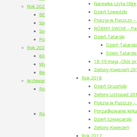
Narewka czyta Olgę
Rok 2023
Dzień Szwedzki
BERJOZKELE – koncert Oli Bilińskiej – 2023
Poezja w Puszczy – 
Spotkanie z Adamem Wajrakiem – 2023
RÓBMY SWOJE – Pas
Spotkanie z Julią Fiedorczuk – 2023
Dzień Tatarski
Poezja w Puszczy – 4. edycja – 2023
Dzień Tatarsk
Rok 2021
Dzien Tatarsk
80. Rocznica Zagłady Żydów Narewkowskich
18-19 maja „Chór pr
Wystawa „Sąsiedzi, których już nie ma…”
Zielony Kwiecień 20
Berjozkele – Dobranoc Narewko
Rok 2018
Archiwum 2016-2020
Dzień Gruziński
Rok 2020
Zielony Listopad 20
Aleja Odlatujących Ptaków
Poezja w Puszczy – 
Dzień Rosyjski
Porządkowanie kirku
Rok 2019
Dzień Szwajcarski
Filmowe Podlasie oraz koncert Postman
Zielony Kwiecień
Narewka czyta Olgę Tokarczuk
Rok 2017