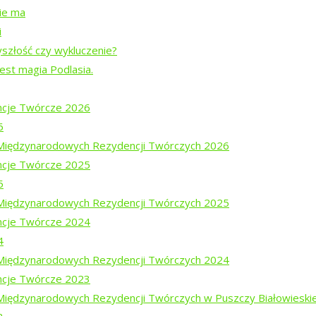
nie ma
i
yszłość czy wykluczenie?
jest magia Podlasia.
cje Twórcze 2026
6
i Międzynarodowych Rezydencji Twórczych 2026
cje Twórcze 2025
5
ajewem
i Międzynarodowych Rezydencji Twórczych 2025
em Mucharskim
cje Twórcze 2024
4
i Międzynarodowych Rezydencji Twórczych 2024
cje Twórcze 2023
 Międzynarodowych Rezydencji Twórczych w Puszczy Białowieski