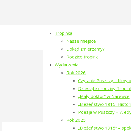
Tropinka
Nasze miejsce
Dokąd zmierzamy?
Rodzice tropinki
tropinka-2019-dzien
Wydarzenia
Rok 2026
Full
1280 × 720
pixels
Czytanie Puszczy – filmy o
size
Dziesiąte urodziny Tropink
Previous image
„Mały doktor” w Narewce
Next image
„Bieżeństwo 1915. Histori
Poezja w Puszczy – 7. ed
Rok 2025
©2016-2026 Stowarzyszenie na Rzecz Dial
„Bieżeństwo 1915” – spekt