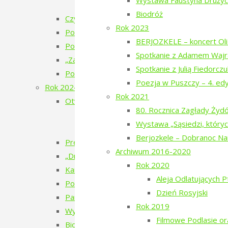
Wystawa Faustyna Drużyck
„Bieżeństwo 1915” – premiera spektakl
Biodróż
Czytanie Puszczy – cykl filmów
Rok 2023
Pokaz filmu „Bieżeńcy 1915-1922” i spacer 
BERJOZKELE – koncert Oli 
Poezja w Puszczy – 6. edycja – 2025
Spotkanie z Adamem Wajr
„Zatrzymać ulotne” – warsztaty pracy twórcze
Spotkanie z Julią Fiedorcz
Pokaz filmu „Doktor” Beaty Hyży-Czołpińskiej
Poezja w Puszczy – 4. ed
Rok 2024
Rok 2021
Otwarcie wystawy – Bieżeństwo 1915
80. Rocznica Zagłady Ży
Bieżeństwo – zapomniane uchodźstwo
Wystawa „Sąsiedzi, któryc
Bezhenstvo – the exile / Бежанства
Berjozkele – Dobranoc N
Premiera książki poetyckiej Julii Fiedorczuk „Glif
Archiwum 2016-2020
„Drobny kruchy człowiek”
Rok 2020
Kamienie musiały polecieć – spotkanie z Anet
Aleja Odlatujących 
Poezja w Puszczy – 5. edycja – 2024
Dzień Rosyjski
Pan Les
Rok 2019
Wystawa Faustyna Drużyckiego „Teren typu b
Filmowe Podlasie o
Biodróż