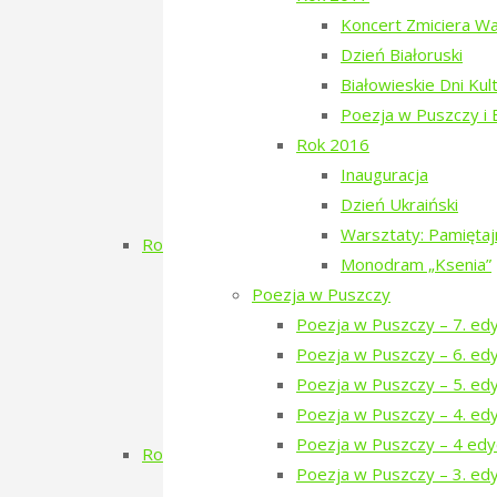
Dzień Szwedzki
Koncert Zmiciera W
Poezja w Puszczy – 3. edycja
Dzień Białoruski
RÓBMY SWOJE – Pasieki
Białowieskie Dni Kul
Dzień Tatarski
Poezja w Puszczy i
Dzień Tatarski – spotkanie z Igo
Rok 2016
Dzien Tatarski – spotkanie z Krz
Inauguracja
18-19 maja „Chór przyjechał”
Dzień Ukraiński
Zielony Kwiecień 2019
Warsztaty: Pamięta
Rok 2018
Monodram „Ksenia”
Dzień Gruziński
Poezja w Puszczy
Zielony Listopad 2018
Poezja w Puszczy – 7. ed
Poezja w Puszczy – 2. edycja
Poezja w Puszczy – 6. ed
Porządkowanie kirkutu
Poezja w Puszczy – 5. ed
Dzień Szwajcarski
Poezja w Puszczy – 4. ed
Zielony Kwiecień
Poezja w Puszczy – 4 edy
Rok 2017
Poezja w Puszczy – 3. edy
Koncert Zmiciera Wajciuszkiewicza TO