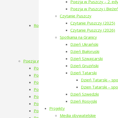
Poezja w Puszczy – 2. edy
Dzień Białoruski
Poezja w Puszczy i Bieże
Białowieskie Dni Kultury Pokoju 2017 11
Czytanie Puszczy
Poezja w Puszczy i Bieżeństwo
Czytanie Puszczy (2025)
Rok 2016
Czytanie Puszczy (2026)
Inauguracja
Spotkania na Granicy
Dzień Ukraiński
Dzień Ukraiński
Warsztaty: Pamiętajmy o ogrodach
Dzień Białoruski
Monodram „Ksenia”
Dzień Szwajcarski
Poezja w Puszczy
Dzień Gruziński
Poezja w Puszczy – 7. edycja – 2026
Dzień Tatarski
Poezja w Puszczy – 6. edycja – 2025
Dzień Tatarski – sp
Poezja w Puszczy – 5. edycja – 2024
Dzien Tatarski – sp
Poezja w Puszczy – 4. edycja – 2023
Dzień Szwedzki
Poezja w Puszczy – 4 edycja 2023 – zapowie
Dzień Rosyjski
Poezja w Puszczy – 3. edycja
Projekty
Poezja w Puszczy – 2. edycja
Media obywatelskie
Poezja w Puszczy i Bieżeństwo