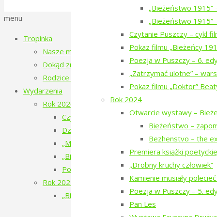
Polityka prywatności
„Bieżeństwo 1915” 
Back
menu
„Bieżeństwo 1915” –
to
Czytanie Puszczy – cykl f
Tropinka
Top
Pokaz filmu „Bieżeńcy 19
Nasze miejsce
Poezja w Puszczy – 6. ed
Dokąd zmierzamy?
„Zatrzymać ulotne” – wars
Rodzice tropinki
Pokaz filmu „Doktor” Beat
Wydarzenia
Rok 2024
Rok 2026
Otwarcie wystawy – Bież
Czytanie Puszczy – filmy o ludziach i Puszczy 
Bieżeństwo – zapo
Dziesiąte urodziny Tropinki
Bezhenstvo – the ex
„Mały doktor” w Narewce
Premiera książki poetyckiej 
„Bieżeństwo 1915. Historie dzieci z Narewki” 
„Drobny kruchy człowiek”
Poezja w Puszczy – 7. edycja – 2026
Kamienie musiały polecieć
Rok 2025
Poezja w Puszczy – 5. ed
„Bieżeństwo 1915” – spektakl teatralny
Pan Les
„Bieżeństwo 1915” – przygotowania do 