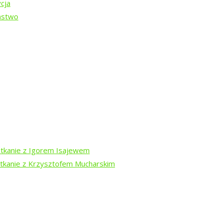
cja
ństwo
-13 sierpnia
otkanie z Igorem Isajewem
otkanie z Krzysztofem Mucharskim
dź