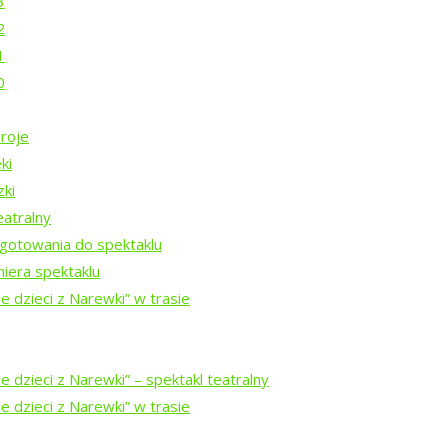
3
2
nie?
1
0
roje
ki
Rezydencji Twórczych 2026
zki
eatralny
gotowania do spektaklu
Rezydencji Twórczych 2025
iera spektaklu
e dzieci z Narewki” w trasie
Rezydencji Twórczych 2024
 dzieci z Narewki” ⁠–⁠ spektakl teatralny
ezydencji Twórczych w Puszczy Białowieskiej 2023
e dzieci z Narewki” w trasie