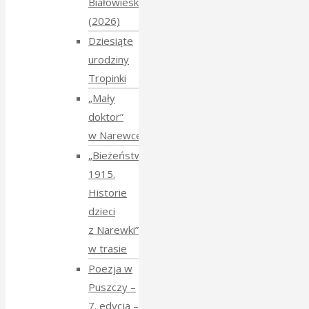
Białowieskiej
(2026)
Dziesiąte
urodziny
Tropinki
„Mały
doktor”
w Narewce
„Bieżeństwo
1915.
Historie
dzieci
z Narewki”
w trasie
Poezja w
Puszczy –
7. edycja –