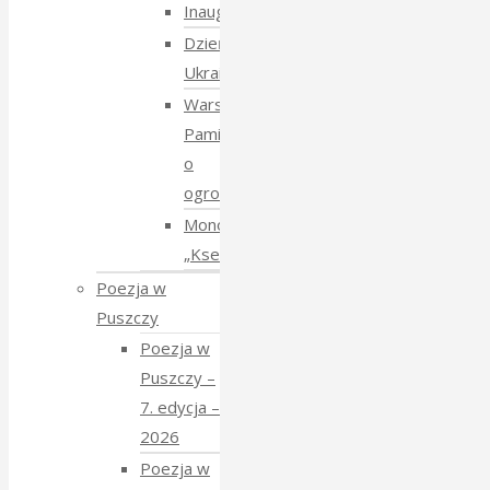
Inauguracja
Dzień
Ukraiński
Warsztaty:
Pamiętajmy
o
ogrodach
Monodram
„Ksenia”
Poezja w
Puszczy
Poezja w
Puszczy –
7. edycja –
2026
Poezja w