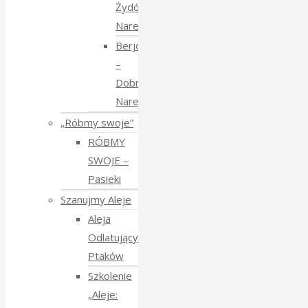
Żydów
Narewkowskich
Berjozkele
–
Dobranoc
Narewko
„Róbmy swoje”
RÓBMY
SWOJE –
Pasieki
Szanujmy Aleje
Aleja
Odlatujących
Ptaków
Szkolenie
„Aleje: