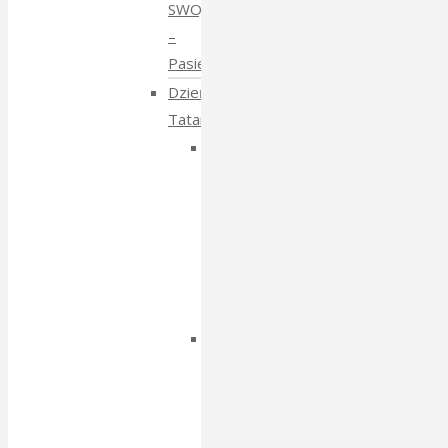
SWOJE
–
Pasieki
Dzień
Tatarski
Dzień
Tatarski
–
spotkanie
z
Igorem
Isajewem
Dzien
Tatarski
–
spotkanie
z