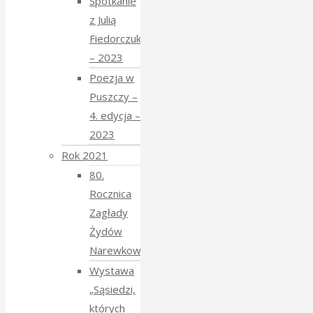
Spotkanie
z Julią
Fiedorczuk
– 2023
Poezja w
Puszczy –
4. edycja –
2023
Rok 2021
80.
Rocznica
Zagłady
Żydów
Narewkowskich
Wystawa
„Sąsiedzi,
których