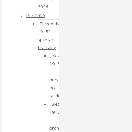
2026
Rok 2025
„Bieżeństwo
1915” –
spektakl
teatralny
„Bieżeństwo
1915”
–
przygotowania
do
spektaklu
„Bieżeństwo
1915”
–
premiera