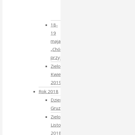
Krzysztofem
Mucharskim
18-
19
maja
„Chór
przyjechał”
Zielony
Kwiecień
2019
Rok 2018
Dzień
Gruziński
Zielony
Listopad
2018