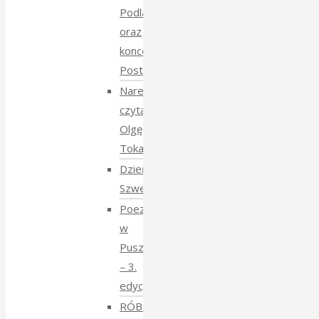
Podlasie
oraz
koncert
Postmana
Narewka
czyta
Olgę
Tokarczuk
Dzień
Szwedzki
Poezja
w
Puszczy
– 3.
edycja
RÓBMY