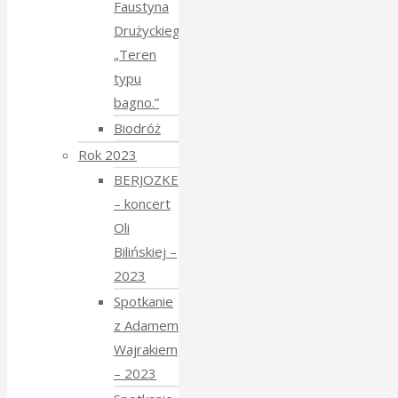
Faustyna
Drużyckiego
„Teren
typu
bagno.”
Biodróż
Rok 2023
BERJOZKELE
– koncert
Oli
Bilińskiej –
2023
Spotkanie
z Adamem
Wajrakiem
– 2023