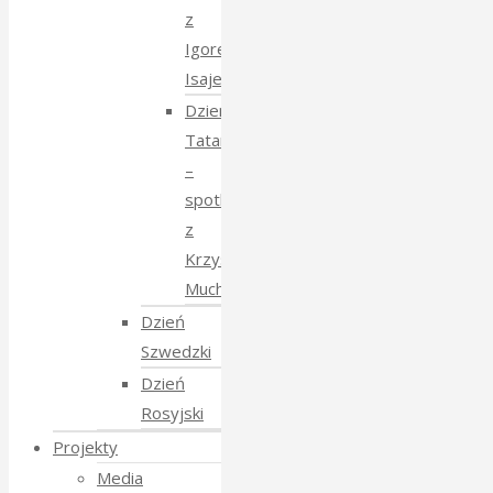
z
Igorem
Isajewem
Dzien
Tatarski
–
spotkanie
z
Krzysztofem
Mucharskim
Dzień
Szwedzki
Dzień
Rosyjski
Projekty
Media