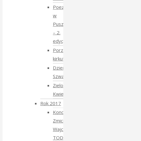
Poezja
w
Puszczy
– 2.
edycja
Porządkowanie
kirkutu
Dzień
Szwajcarski
Zielony
Kwiecień
Rok 2017
Koncert
Zmiciera
Wajciuszkiewicza
TODARA