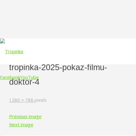
tropinka-2025-pokaz-filmu-
Facebook
YouTube
doktor-4
Skip
Full
1280 × 788
pixels
to
size
content
Previous image
Next image