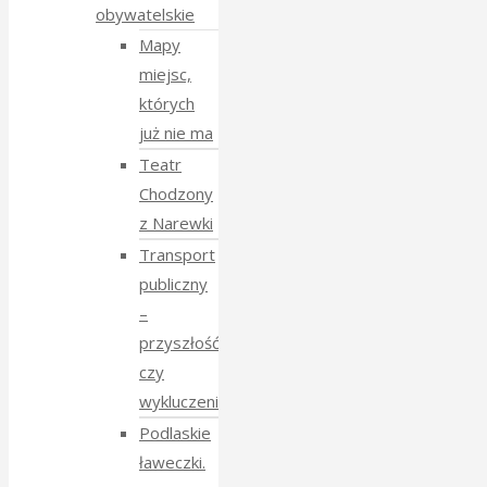
obywatelskie
Mapy
miejsc,
których
już nie ma
Teatr
Chodzony
z Narewki
Transport
publiczny
–
przyszłość
czy
wykluczenie?
Podlaskie
ławeczki.