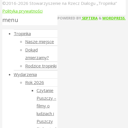
©2016-2026 Stowarzyszenie na Rzecz Dialogu „Tropinka”
Polityka prywatności
Back
POWERED BY
SEPTERA
&
WORDPRESS.
menu
to
Tropinka
Top
Nasze miejsce
Dokąd
zmierzamy?
Rodzice tropinki
Wydarzenia
Rok 2026
Czytanie
Puszczy –
filmy o
ludziach i
Puszczy