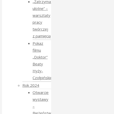
„Zatrzymać
ulotne” –
warsztaty
pracy
twórczej
z pamięcią
Pokaz
filmu
„Doktor”
Beaty
Hyży-
Czołpińskiej
Rok 2024
Otwarcie
wystawy
–
Bieżeństwo