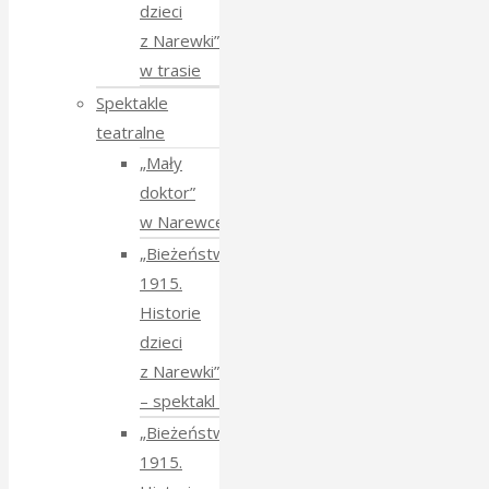
dzieci
z Narewki”
w trasie
Spektakle
teatralne
„Mały
doktor”
w Narewce
„Bieżeństwo
1915.
Historie
dzieci
z Narewki”
⁠–⁠ spektakl teatralny
„Bieżeństwo
1915.