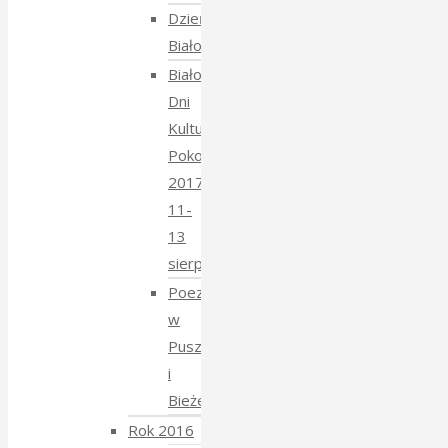
Dzień
Białoruski
Białowieskie
Dni
Kultury
Pokoju
2017
11-
13
sierpnia
Poezja
w
Puszczy
i
Bieżeństwo
Rok 2016