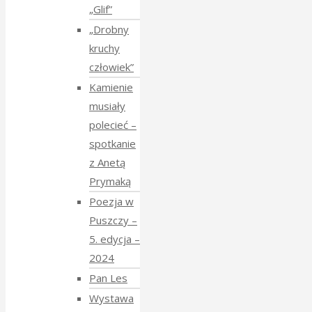
„Glif”
„Drobny
kruchy
człowiek”
Kamienie
musiały
polecieć –
spotkanie
z Anetą
Prymaką
Poezja w
Puszczy –
5. edycja –
2024
Pan Les
Wystawa