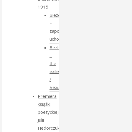
1915
Bieżeństwo
–
zapomniane
uchodźstwo
Bezhenstvo
–
the
exile
/
Бежанства
Premiera
książki
poetyckiej
Julii
Fiedorczuk