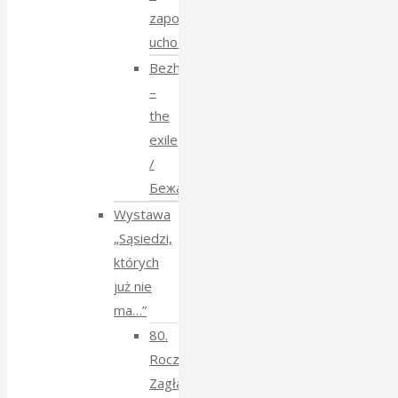
zapomniane
uchodźstwo
Bezhenstvo
–
the
exile
/
Бежанства
Wystawa
„Sąsiedzi,
których
już nie
ma…”
80.
Rocznica
Zagłady