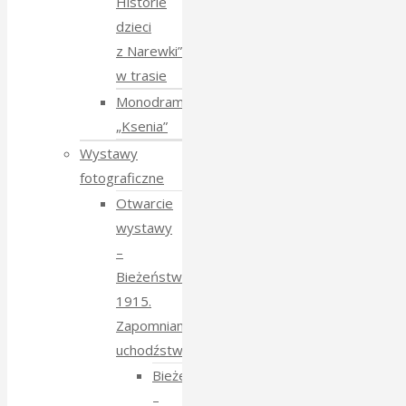
Historie
dzieci
z Narewki”
w trasie
Monodram
„Ksenia”
Wystawy
fotograficzne
Otwarcie
wystawy
–
Bieżeństwo
1915.
Zapomniane
uchodźstwo
Bieżeństwo
–