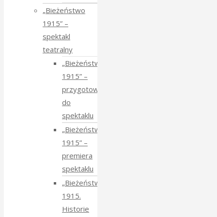
„Bieżeństwo
1915” –
spektakl
teatralny
„Bieżeństwo
1915” –
przygotowania
do
spektaklu
„Bieżeństwo
1915” –
premiera
spektaklu
„Bieżeństwo
1915.
Historie