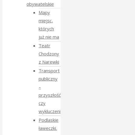
obywatelskie
Mapy
miejsc,
których
już nie ma
Teatr
Chodzony
z Narewki
Transport
publiczny
–
przyszłość
czy
wykluczenie?
Podlaskie
ławeczki.