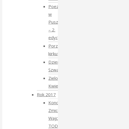
Poezja
w
Puszczy
– 2.
edycja
Porządkowanie
kirkutu
Dzień
Szwajcarski
Zielony
Kwiecień
Rok 2017
Koncert
Zmiciera
Wajciuszkiewicza
TODARA