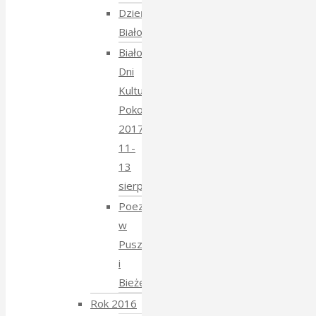
Dzień
Białoruski
Białowieskie
Dni
Kultury
Pokoju
2017
11-
13
sierpnia
Poezja
w
Puszczy
i
Bieżeństwo
Rok 2016