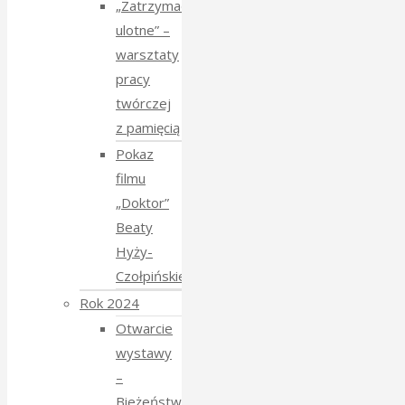
„Zatrzymać
ulotne” –
warsztaty
pracy
twórczej
z pamięcią
Pokaz
filmu
„Doktor”
Beaty
Hyży-
Czołpińskiej
Rok 2024
Otwarcie
wystawy
–
Bieżeństwo