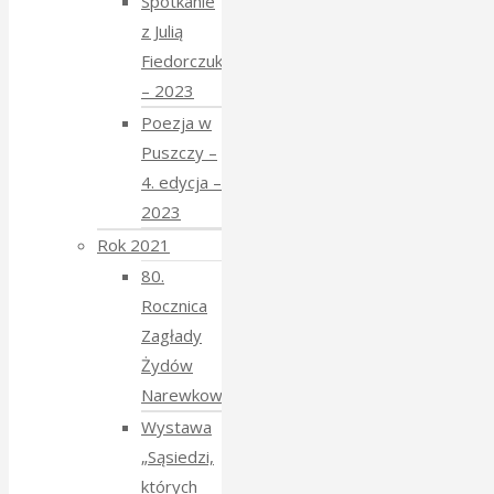
Spotkanie
z Julią
Fiedorczuk
– 2023
Poezja w
Puszczy –
4. edycja –
2023
Rok 2021
80.
Rocznica
Zagłady
Żydów
Narewkowskich
Wystawa
„Sąsiedzi,
których