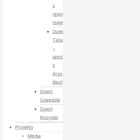
z
Igorem
Isajewem
Dzien
Tatarski
–
spotkanie
z
Krzysztofem
Mucharskim
Dzień
Szwedzki
Dzień
Rosyjski
Projekty
Media