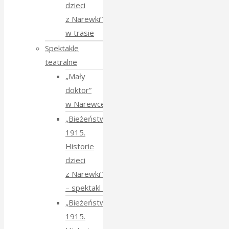
dzieci
z Narewki”
w trasie
Spektakle
teatralne
„Mały
doktor”
w Narewce
„Bieżeństwo
1915.
Historie
dzieci
z Narewki”
⁠–⁠ spektakl teatralny
„Bieżeństwo
1915.