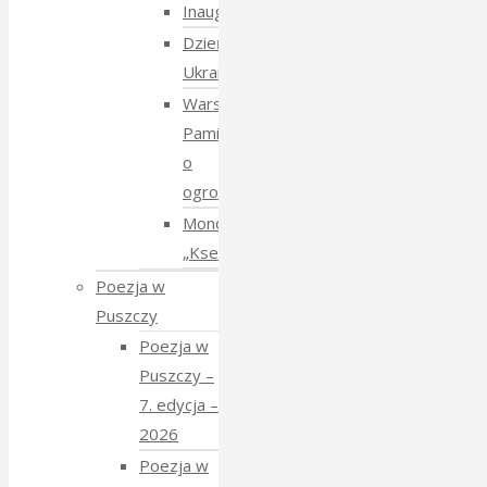
Inauguracja
Dzień
Ukraiński
Warsztaty:
Pamiętajmy
o
ogrodach
Monodram
„Ksenia”
Poezja w
Puszczy
Poezja w
Puszczy –
7. edycja –
2026
Poezja w