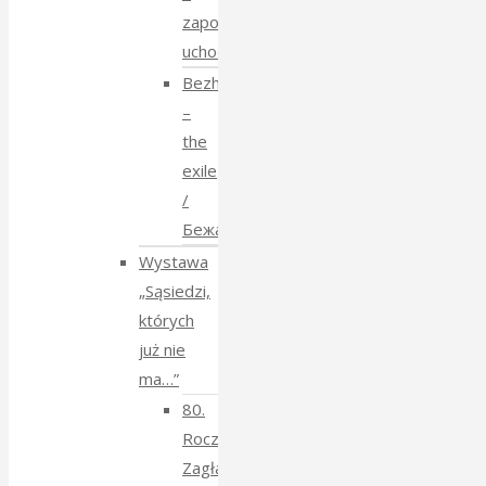
zapomniane
uchodźstwo
Bezhenstvo
–
the
exile
/
Бежанства
Wystawa
„Sąsiedzi,
których
już nie
ma…”
80.
Rocznica
Zagłady