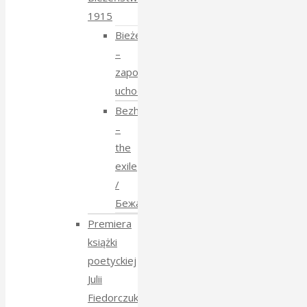
1915
Bieżeństwo
–
zapomniane
uchodźstwo
Bezhenstvo
–
the
exile
/
Бежанства
Premiera
książki
poetyckiej
Julii
Fiedorczuk