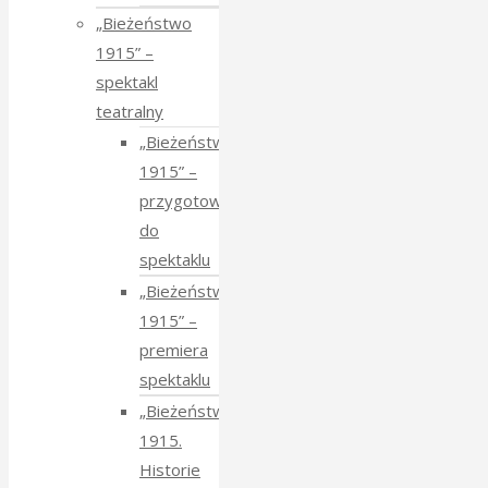
„Bieżeństwo
1915” –
spektakl
teatralny
„Bieżeństwo
1915” –
przygotowania
do
spektaklu
„Bieżeństwo
1915” –
premiera
spektaklu
„Bieżeństwo
1915.
Historie