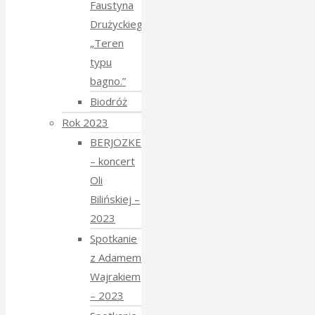
Faustyna
Drużyckiego
„Teren
typu
bagno.”
Biodróż
Rok 2023
BERJOZKELE
– koncert
Oli
Bilińskiej –
2023
Spotkanie
z Adamem
Wajrakiem
– 2023