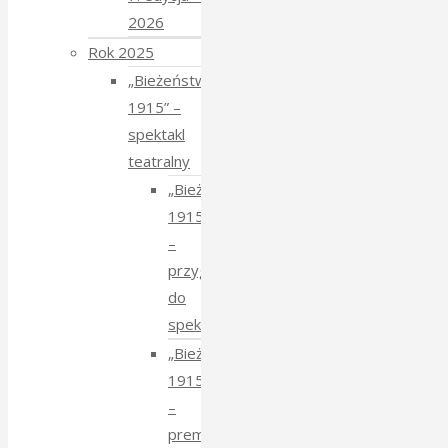
2026
Rok 2025
„Bieżeństwo
1915” –
spektakl
teatralny
„Bieżeństwo
1915”
–
przygotowania
do
spektaklu
„Bieżeństwo
1915”
–
premiera