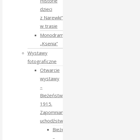
Historie
dzieci
z Narewki”
w trasie
Monodram
„Ksenia”
Wystawy
fotograficzne
Otwarcie
wystawy
–
Bieżeństwo
1915.
Zapomniane
uchodźstwo
Bieżeństwo
–