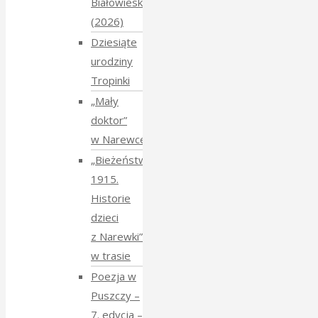
Białowieskiej
(2026)
Dziesiąte
urodziny
Tropinki
„Mały
doktor”
w Narewce
„Bieżeństwo
1915.
Historie
dzieci
z Narewki”
w trasie
Poezja w
Puszczy –
7. edycja –