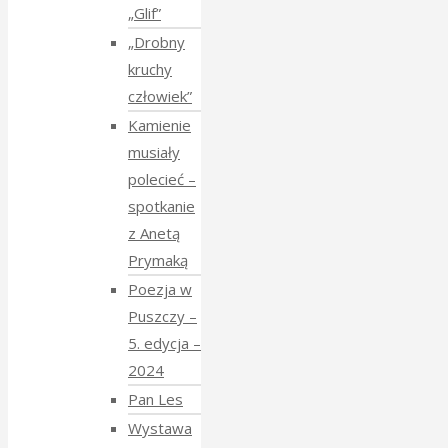
„Glif”
„Drobny
kruchy
człowiek”
Kamienie
musiały
polecieć –
spotkanie
z Anetą
Prymaką
Poezja w
Puszczy –
5. edycja –
2024
Pan Les
Wystawa