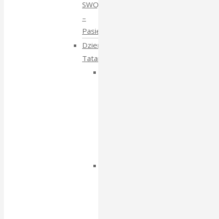
SWOJE
–
Pasieki
Dzień
Tatarski
Dzień
Tatarski
–
spotkanie
z
Igorem
Isajewem
Dzien
Tatarski
–
spotkanie
z