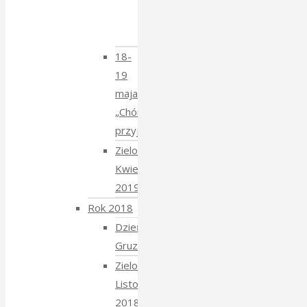
Krzysztofem
Mucharskim
18-
19
maja
„Chór
przyjechał”
Zielony
Kwiecień
2019
Rok 2018
Dzień
Gruziński
Zielony
Listopad
2018