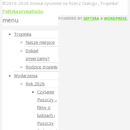
©2016-2026 Stowarzyszenie na Rzecz Dialogu „Tropinka”
Polityka prywatności
Back
POWERED BY
SEPTERA
&
WORDPRESS.
menu
to
Tropinka
Top
Nasze miejsce
Dokąd
zmierzamy?
Rodzice tropinki
Wydarzenia
Rok 2026
Czytanie
Puszczy –
filmy o
ludziach i
Puszczy