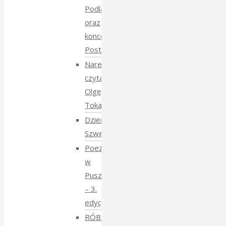
Podlasie
oraz
koncert
Postmana
Narewka
czyta
Olgę
Tokarczuk
Dzień
Szwedzki
Poezja
w
Puszczy
– 3.
edycja
RÓBMY