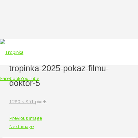
tropinka-2025-pokaz-filmu-
Facebook
YouTube
doktor-5
Skip
Full
1280 × 851
pixels
to
size
content
Previous image
Next image