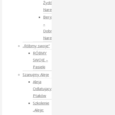
Żydów
Narewkowskich
Berjozkele
–
Dobranoc
Narewko
„Róbmy swoje”
RÓBMY
SWOJE –
Pasieki
Szanujmy Aleje
Aleja
Odlatujących
Ptaków
Szkolenie
„Aleje: