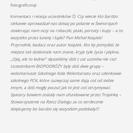
fotograficzną!
Komentarz i relacja uczestników 🙂
Czy wiecie kto bardzo
ciekawie oprowadzał nas dzisiaj po polanie w Świnorojach
otwierając nam oczy na robaczki, ptaki, porosty i kupy – a to
wszystko przez lunetę i lupki? Pan Michał Książek!
Przyrodnik, badacz oraz autor książek. Kto by pomyślał, że
miejsce tak doskonale nam znane, kryje tyle życia i piękna.
„Ojej, ale to ładne!” słyszeliśmy dziś z ust uczniów nie raz!
Uczestnikami BIOPODRÓŻY były dziś dwie grupy –
wolontariusze Szkolnego Koła Wolontariatu oraz członkowie
szkolnego PCK, które zazwyczaj same dają coś od siebie
innym, a dziś mogły poczuć jak to jest coś otrzymywać.
Spacery bowiem zostały nam ufundowane przez Tropinkę –
Stowarzyszenie na Rzecz Dialogu za co serdecznie
dziękujemy bo bardzo się wszystkim podobały!!!