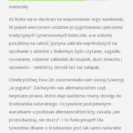
materiały.
Aż łezka się w oku kręci na wspomnienie tego weekendu.
W piątek wieczorem ostatnie przygotowania i pieczenie
tradycyjnych cynamonowych bułeczek, a w sobotę
poszliśmy na całość: Justyna zabrała najmłodszych na
spotkanie z dziećmi z Bullerbyn: było czytanie, zagadki,
rysowanie, robienie zakładek do książek, dużo śmiechu i
opowieści – niektórzy dorośli też się załapali…
Chwilę później Ewa Zin zaserwowała nam swoją Szwecję
„w pigułce”. Zachwyciło nas allemansrätten czyli
niepisane prawo, które daje każdemu równy dostęp do
środowiska naturalnego. Oczywiście pod pewnymi
warunkami: u podstaw allemansrätten leży zasada „nie
przeszkadzaj, nie niszcz”. I to funkcjonuje!!! Dla
Szwedów dbanie o środowisko jest tak samo naturalne