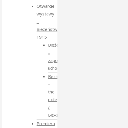
Otwarcie
wystawy
–
Bieżeństwo
1915
Bieżeństwo
–
zapomniane
uchodźstwo
Bezhenstvo
–
the
exile
/
Бежанства
Premiera