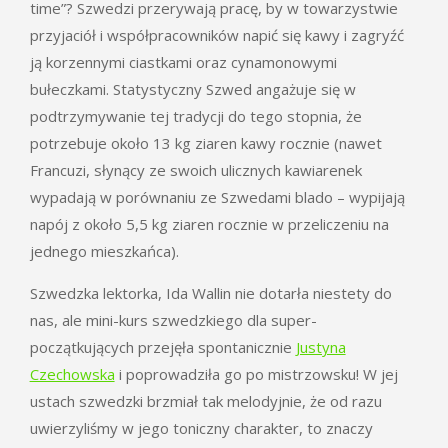
time”? Szwedzi przerywają pracę, by w towarzystwie
przyjaciół i współpracowników napić się kawy i zagryźć
ją korzennymi ciastkami oraz cynamonowymi
bułeczkami. Statystyczny Szwed angażuje się w
podtrzymywanie tej tradycji do tego stopnia, że
potrzebuje około 13 kg ziaren kawy rocznie (nawet
Francuzi, słynący ze swoich ulicznych kawiarenek
wypadają w porównaniu ze Szwedami blado – wypijają
napój z około 5,5 kg ziaren rocznie w przeliczeniu na
jednego mieszkańca).
Szwedzka lektorka, Ida Wallin nie dotarła niestety do
nas, ale mini-kurs szwedzkiego dla super-
początkujących przejęła spontanicznie
Justyna
Czechowska
i poprowadziła go po mistrzowsku! W jej
ustach szwedzki brzmiał tak melodyjnie, że od razu
uwierzyliśmy w jego toniczny charakter, to znaczy