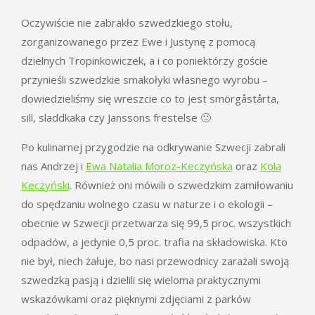
Oczywiście nie zabrakło szwedzkiego stołu,
zorganizowanego przez Ewe i Justynę z pomocą
dzielnych Tropinkowiczek, a i co poniektórzy goście
przynieśli szwedzkie smakołyki własnego wyrobu –
dowiedzieliśmy się wreszcie co to jest smörgåstårta,
sill, sladdkaka czy Janssons frestelse 🙂
Po kulinarnej przygodzie na odkrywanie Szwecji zabrali
nas Andrzej i
Ewa Natalia Moroz-Keczyńska
oraz
Kola
Keczyński
. Również oni mówili o szwedzkim zamiłowaniu
do spędzaniu wolnego czasu w naturze i o ekologii –
obecnie w Szwecji przetwarza się 99,5 proc. wszystkich
odpadów, a jedynie 0,5 proc. trafia na składowiska. Kto
nie był, niech żałuje, bo nasi przewodnicy zarażali swoją
szwedzką pasją i dzielili się wieloma praktycznymi
wskazówkami oraz pięknymi zdjęciami z parków