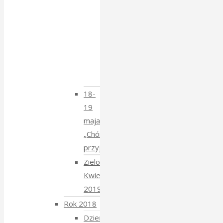
Tatarski
–
spotkanie
z
Krzysztofem
Mucharskim
18-
19
maja
„Chór
przyjechał”
Zielony
Kwiecień
2019
Rok 2018
Dzień