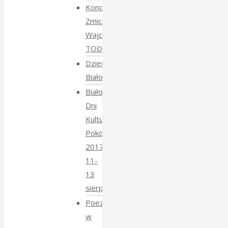
Koncert
Zmiciera
Wajciuszkiewicza
TODARA
Dzień
Białoruski
Białowieskie
Dni
Kultury
Pokoju
2017
11-
13
sierpnia
Poezja
w