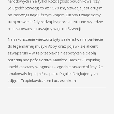
narodowych i nie tylko! Rozciągłość południkowa (czyli
„długość” Szwecji) to aż 1570 km, Szwecja jest drugim
po Norwegii najdłuższym krajem Europy i znajdziemy
tutaj prawie każdy rodzaj krajobrazu. Nikt nie wyjedzie
rozczarowany – ruszajmy więc do Szwecji!
Na zakończenie wieczoru były szaleństwa na parkiecie
do legendarnej muzyki Abby oraz pojawił się akcent
szwajcarski – w tę przepiękną niespotykanie ciepłą
ostatnią noc października Manfred Bächler (Tropinka)
upiekł kasztany w ognisku – zgodnie stwierdziliśmy, że
smakowały lepiej niż na placu Pigalle! Dziękujemy za
zdjęcia Tropinkowiczkom i uczestnikom!