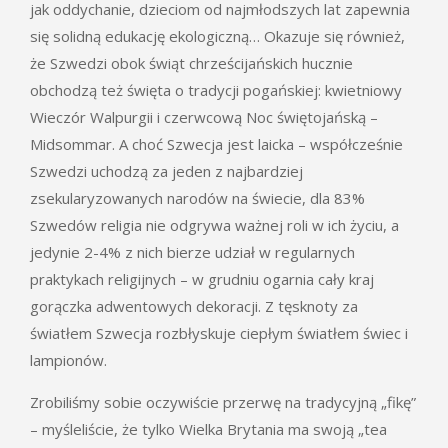
jak oddychanie, dzieciom od najmłodszych lat zapewnia
się solidną edukację ekologiczną… Okazuje się również,
że Szwedzi obok świąt chrześcijańskich hucznie
obchodzą też święta o tradycji pogańskiej: kwietniowy
Wieczór Walpurgii i czerwcową Noc świętojańską –
Midsommar. A choć Szwecja jest laicka – współcześnie
Szwedzi uchodzą za jeden z najbardziej
zsekularyzowanych narodów na świecie, dla 83%
Szwedów religia nie odgrywa ważnej roli w ich życiu, a
jedynie 2-4% z nich bierze udział w regularnych
praktykach religijnych – w grudniu ogarnia cały kraj
gorączka adwentowych dekoracji. Z tęsknoty za
światłem Szwecja rozbłyskuje ciepłym światłem świec i
lampionów.
Zrobiliśmy sobie oczywiście przerwę na tradycyjną „fikę”
– myśleliście, że tylko Wielka Brytania ma swoją „tea