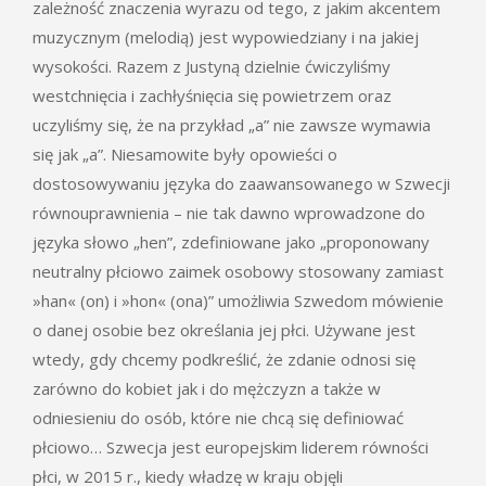
zależność znaczenia wyrazu od tego, z jakim akcentem
muzycznym (melodią) jest wypowiedziany i na jakiej
wysokości. Razem z Justyną dzielnie ćwiczyliśmy
westchnięcia i zachłyśnięcia się powietrzem oraz
uczyliśmy się, że na przykład „a” nie zawsze wymawia
się jak „a”. Niesamowite były opowieści o
dostosowywaniu języka do zaawansowanego w Szwecji
równouprawnienia – nie tak dawno wprowadzone do
języka słowo „hen”, zdefiniowane jako „proponowany
neutralny płciowo zaimek osobowy stosowany zamiast
»han« (on) i »hon« (ona)” umożliwia Szwedom mówienie
o danej osobie bez określania jej płci. Używane jest
wtedy, gdy chcemy podkreślić, że zdanie odnosi się
zarówno do kobiet jak i do mężczyzn a także w
odniesieniu do osób, które nie chcą się definiować
płciowo… Szwecja jest europejskim liderem równości
płci, w 2015 r., kiedy władzę w kraju objęli