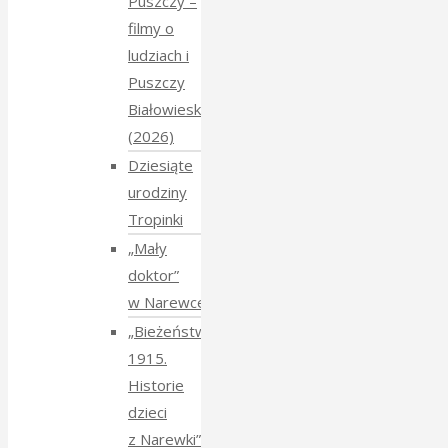
Puszczy –
filmy o
ludziach i
Puszczy
Białowieskiej
(2026)
Dziesiąte
urodziny
Tropinki
„Mały
doktor”
w Narewce
„Bieżeństwo
1915.
Historie
dzieci
z Narewki”