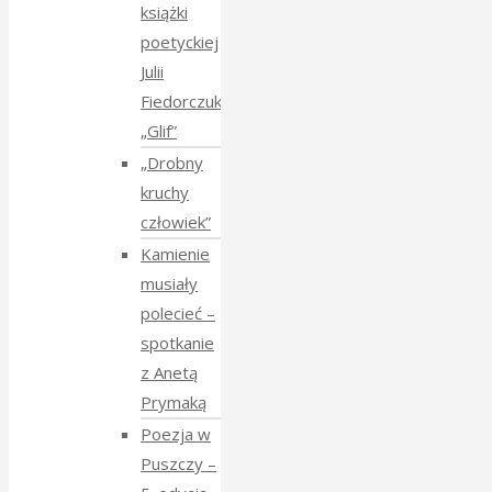
książki
poetyckiej
Julii
Fiedorczuk
„Glif”
„Drobny
kruchy
człowiek”
Kamienie
musiały
polecieć –
spotkanie
z Anetą
Prymaką
Poezja w
Puszczy –