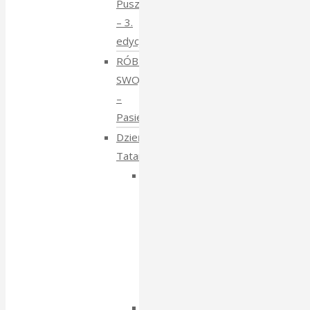
Puszczy
– 3.
edycja
RÓBMY
SWOJE
–
Pasieki
Dzień
Tatarski
Dzień
Tatarski
–
spotkanie
z
Igorem
Isajewem
Dzien