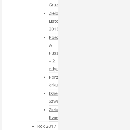
Gruziński
Zielony
Listopad
2018
Poezja
w
Puszczy
– 2.
edycja
Porządkowanie
kirkutu
Dzień
Szwajcarski
Zielony
Kwiecień
Rok 2017