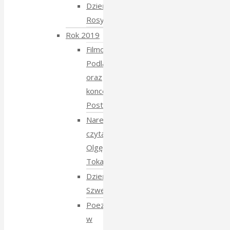
Dzień
Rosyjski
Rok 2019
Filmowe
Podlasie
oraz
koncert
Postmana
Narewka
czyta
Olgę
Tokarczuk
Dzień
Szwedzki
Poezja
w