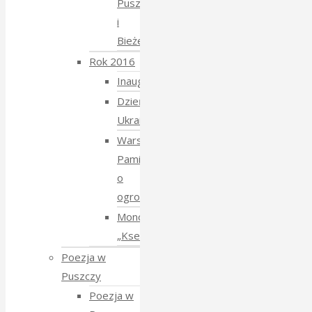
Puszczy
i
Bieżeństwo
Rok 2016
Inauguracja
Dzień
Ukraiński
Warsztaty:
Pamiętajmy
o
ogrodach
Monodram
„Ksenia”
Poezja w
Puszczy
Poezja w