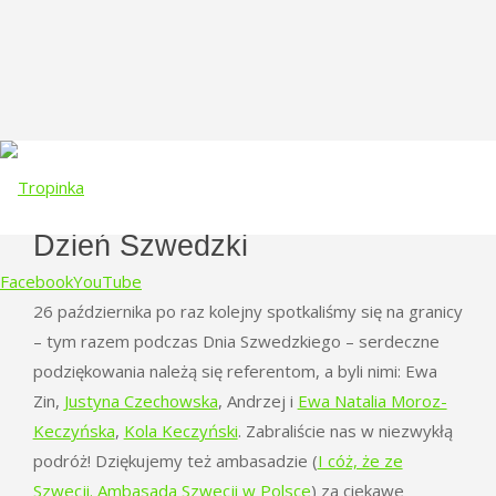
Dzień Szwedzki
Facebook
YouTube
26 października po raz kolejny spotkaliśmy się na granicy
– tym razem podczas Dnia Szwedzkiego – serdeczne
Skip
podziękowania należą się referentom, a byli nimi: Ewa
to
Zin,
Justyna Czechowska
, Andrzej i
Ewa Natalia Moroz-
content
Keczyńska
,
Kola Keczyński
. Zabraliście nas w niezwykłą
podróż! Dziękujemy też ambasadzie (
I cóż, że ze
Szwecji. Ambasada Szwecji w Polsce
) za ciekawe