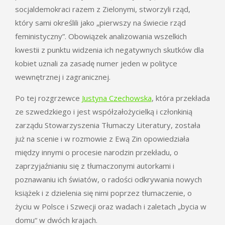
socjaldemokraci razem z Zielonymi, stworzyli rząd,
który sami określili jako „pierwszy na świecie rząd
feministyczny”. Obowiązek analizowania wszelkich
kwestii z punktu widzenia ich negatywnych skutków dla
kobiet uznali za zasadę numer jeden w polityce
wewnętrznej i zagranicznej.
Po tej rozgrzewce
Justyna Czechowska
, która przekłada
ze szwedzkiego i jest współzałożycielką i członkinią
zarządu Stowarzyszenia Tłumaczy Literatury, została
już na scenie i w rozmowie z Ewą Zin opowiedziała
między innymi o procesie narodzin przekładu, o
zaprzyjaźnianiu się z tłumaczonymi autorkami i
poznawaniu ich światów, o radości odkrywania nowych
książek i z dzielenia się nimi poprzez tłumaczenie, o
życiu w Polsce i Szwecji oraz wadach i zaletach „bycia w
domu“ w dwóch krajach.