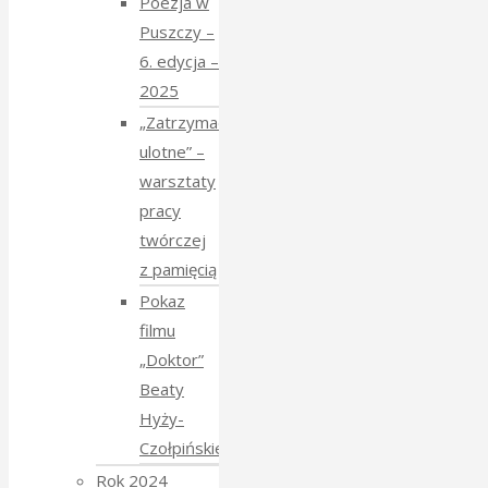
Poezja w
Puszczy –
6. edycja –
2025
„Zatrzymać
ulotne” –
warsztaty
pracy
twórczej
z pamięcią
Pokaz
filmu
„Doktor”
Beaty
Hyży-
Czołpińskiej
Rok 2024