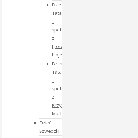
Dzień
Tatarski
–
spotkanie
z
Igorem
Isajewem
Dzien
Tatarski
–
spotkanie
z
Krzysztofem
Mucharskim
Dzień
Szwedzki