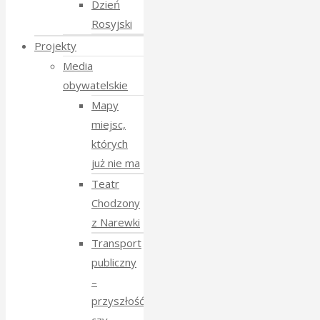
Dzień
Rosyjski
Projekty
Media
obywatelskie
Mapy
miejsc,
których
już nie ma
Teatr
Chodzony
z Narewki
Transport
publiczny
–
przyszłość