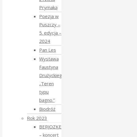
Prymaką
Poezja w
Puszczy –
5. edycja –
2024
Pan Les
Wystawa
Faustyna
Drużyckiego
„Teren
typu
bagno.”
Biodróż
Rok 2023
BERJOZKELE
– koncert