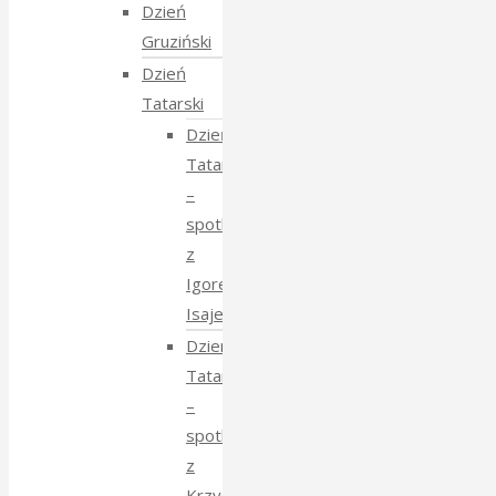
Dzień
Gruziński
Dzień
Tatarski
Dzień
Tatarski
–
spotkanie
z
Igorem
Isajewem
Dzien
Tatarski
–
spotkanie
z
Krzysztofem