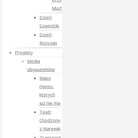
Mucharskim
Dzień
Szwedzki
Dzień
Rosyjski
Projekty
Media
obywatelskie
Mapy
miejsc,
których
już nie ma
Teatr
Chodzony
z Narewki
Transport