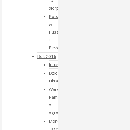
13
sierpnia
Poezja
w
Puszczy
i
Bieżeństwo
Rok 2016
Inauguracja
Dzień
Ukraiński
Warsztaty:
Pamiętajmy
o
ogrodach
Monodram
„Ksenia”