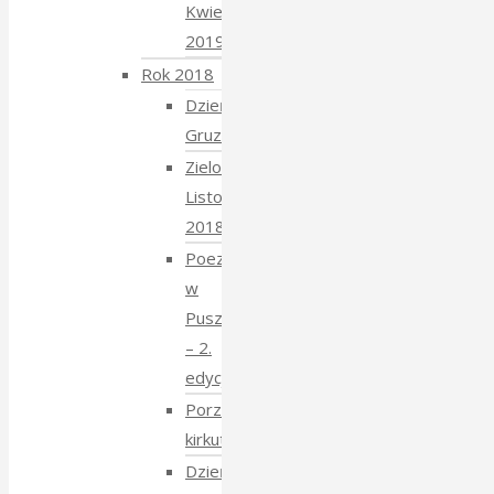
Kwiecień
2019
Rok 2018
Dzień
Gruziński
Zielony
Listopad
2018
Poezja
w
Puszczy
– 2.
edycja
Porządkowanie
kirkutu
Dzień