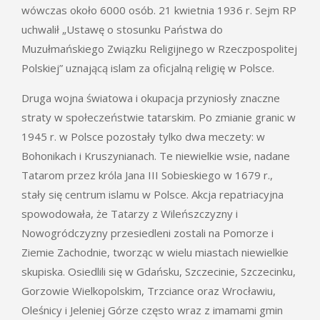
wówczas około 6000 osób. 21 kwietnia 1936 r. Sejm RP
uchwalił „Ustawę o stosunku Państwa do
Muzułmańskiego Związku Religijnego w Rzeczpospolitej
Polskiej” uznającą islam za oficjalną religię w Polsce.
Druga wojna światowa i okupacja przyniosły znaczne
straty w społeczeństwie tatarskim. Po zmianie granic w
1945 r. w Polsce pozostały tylko dwa meczety: w
Bohonikach i Kruszynianach. Te niewielkie wsie, nadane
Tatarom przez króla Jana III Sobieskiego w 1679 r.,
stały się centrum islamu w Polsce. Akcja repatriacyjna
spowodowała, że Tatarzy z Wileńszczyzny i
Nowogródczyzny przesiedleni zostali na Pomorze i
Ziemie Zachodnie, tworząc w wielu miastach niewielkie
skupiska. Osiedlili się w Gdańsku, Szczecinie, Szczecinku,
Gorzowie Wielkopolskim, Trzciance oraz Wrocławiu,
Oleśnicy i Jeleniej Górze często wraz z imamami gmin