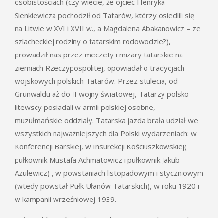
osobistościach (czy wiecie, że ojciec Henryka
Sienkiewicza pochodził od Tatarów, którzy osiedlili się
na Litwie w XVI i XVII w., a Magdalena Abakanowicz – ze
szlacheckiej rodziny o tatarskim rodowodzie?),
prowadził nas przez meczety i mizary tatarskie na
ziemiach Rzeczypospolitej, opowiadał o tradycjach
wojskowych polskich Tatarów. Przez stulecia, od
Grunwaldu aż do II wojny światowej, Tatarzy polsko-
litewscy posiadali w armii polskiej osobne,
muzułmańskie oddziały. Tatarska jazda brała udział we
wszystkich najważniejszych dla Polski wydarzeniach: w
Konferencji Barskiej, w Insurekcji Kościuszkowskiej(
pułkownik Mustafa Achmatowicz i pułkownik Jakub
Azulewicz) , w powstaniach listopadowym i styczniowym
(wtedy powstał Pułk Ułanów Tatarskich), w roku 1920 i
w kampanii wrześniowej 1939.