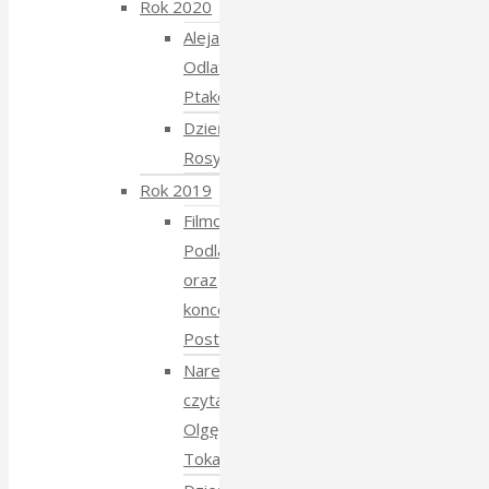
Rok 2020
Aleja
Odlatujących
Ptaków
Dzień
Rosyjski
Rok 2019
Filmowe
Podlasie
oraz
koncert
Postmana
Narewka
czyta
Olgę
Tokarczuk