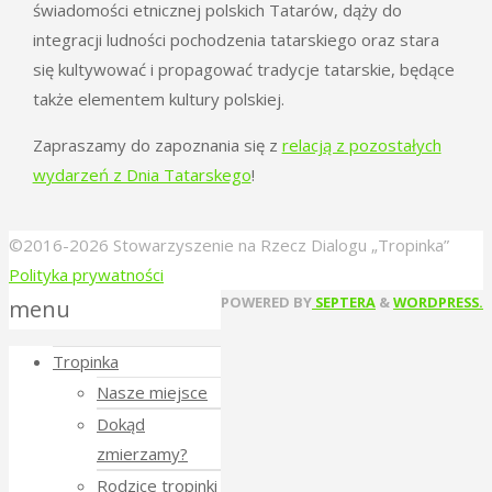
świadomości etnicznej polskich Tatarów, dąży do
integracji ludności pochodzenia tatarskiego oraz stara
się kultywować i propagować tradycje tatarskie, będące
także elementem kultury polskiej.
Zapraszamy do zapoznania się z
relacją z pozostałych
wydarzeń z Dnia Tatarskego
!
©2016-2026 Stowarzyszenie na Rzecz Dialogu „Tropinka”
Polityka prywatności
Back
POWERED BY
SEPTERA
&
WORDPRESS.
menu
to
Tropinka
Top
Nasze miejsce
Dokąd
zmierzamy?
Rodzice tropinki