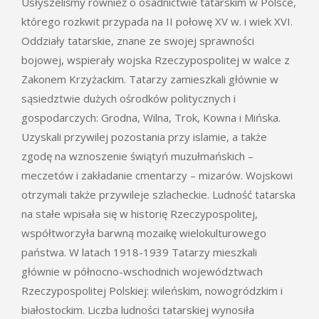
Usłyszeliśmy również o osadnictwie tatarskim w Polsce,
którego rozkwit przypada na II połowę XV w. i wiek XVI.
Oddziały tatarskie, znane ze swojej sprawności
bojowej, wspierały wojska Rzeczypospolitej w walce z
Zakonem Krzyżackim. Tatarzy zamieszkali głównie w
sąsiedztwie dużych ośrodków politycznych i
gospodarczych: Grodna, Wilna, Trok, Kowna i Mińska.
Uzyskali przywilej pozostania przy islamie, a także
zgodę na wznoszenie świątyń muzułmańskich –
meczetów i zakładanie cmentarzy – mizarów. Wojskowi
otrzymali także przywileje szlacheckie. Ludność tatarska
na stałe wpisała się w historię Rzeczypospolitej,
współtworzyła barwną mozaikę wielokulturowego
państwa. W latach 1918-1939 Tatarzy mieszkali
głównie w północno-wschodnich województwach
Rzeczypospolitej Polskiej: wileńskim, nowogródzkim i
białostockim. Liczba ludności tatarskiej wynosiła