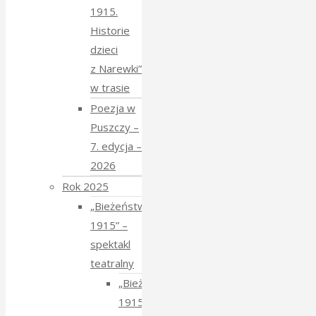
1915.
Historie
dzieci
z Narewki”
w trasie
Poezja w
Puszczy –
7. edycja –
2026
Rok 2025
„Bieżeństwo
1915” –
spektakl
teatralny
„Bieżeństwo
1915”