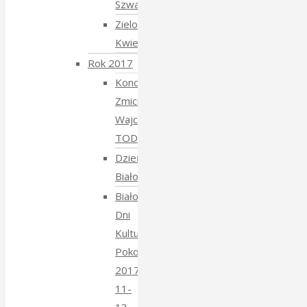
Szwajcarski
Zielony
Kwiecień
Rok 2017
Koncert
Zmiciera
Wajciuszkiewicza
TODARA
Dzień
Białoruski
Białowieskie
Dni
Kultury
Pokoju
2017
11-