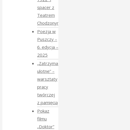
spacer z
Teatrem
Chodzonym
Poezja w
Puszczy –
6. edycja –
2025
„Zatrzymać
ulotne” –
warsztaty
pracy
twórczej
z pamięcią
Pokaz
filmu
„Doktor”