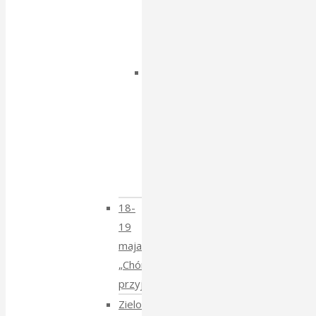
z
Igorem
Isajewem
Dzien
Tatarski
–
spotkanie
z
Krzysztofem
Mucharskim
18-
19
maja
„Chór
przyjechał”
Zielony