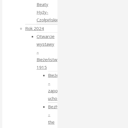
Beaty
Hyży-
Czołpińskiej
Rok 2024
Otwarcie
wystawy
–
Bieżeństwo
1915
Bieżeństwo
–
zapomniane
uchodźstwo
Bezhenstvo
–
the