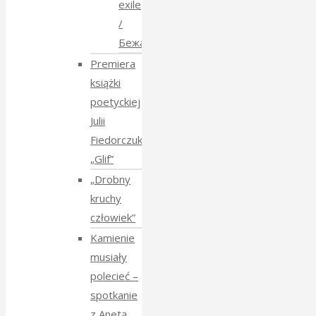
exile
/
Бежанства
Premiera
książki
poetyckiej
Julii
Fiedorczuk
„Glif”
„Drobny
kruchy
człowiek”
Kamienie
musiały
polecieć –
spotkanie
z Anetą