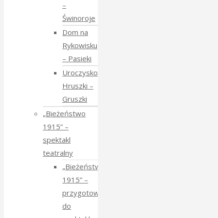
–
Świnoroje
Dom na
Rykowisku
– Pasieki
Uroczysko
Hruszki –
Gruszki
„Bieżeństwo
1915” –
spektakl
teatralny
„Bieżeństwo
1915” –
przygotowania
do