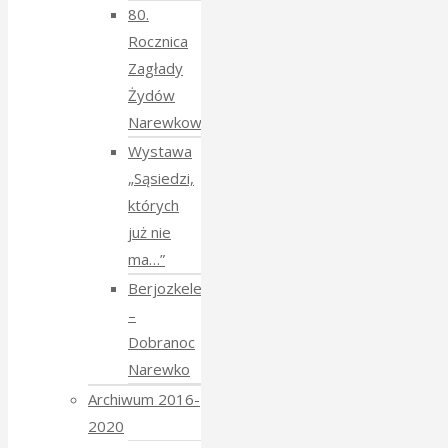
80.
Rocznica
Zagłady
Żydów
Narewkowskich
Wystawa
„Sąsiedzi,
których
już nie
ma…”
Berjozkele
–
Dobranoc
Narewko
Archiwum 2016-
2020