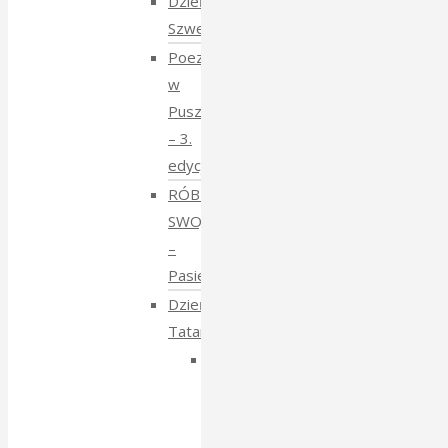
Dzień
Szwedzki
Poezja
w
Puszczy
– 3.
edycja
RÓBMY
SWOJE
–
Pasieki
Dzień
Tatarski
Dzień
Tatarski
–
spotkanie