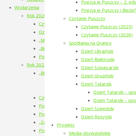
Poezja w Puszczy – 2. edy
Wydarzenia
Poezja w Puszczy i Bieże
Rok 2026
Czytanie Puszczy
Czytanie Puszczy – filmy o ludziach i Puszczy 
Czytanie Puszczy (2025)
Dziesiąte urodziny Tropinki
Czytanie Puszczy (2026)
„Mały doktor” w Narewce
Spotkania na Granicy
„Bieżeństwo 1915. Historie dzieci z Narewki” 
Dzień Ukraiński
Poezja w Puszczy – 7. edycja – 2026
Dzień Białoruski
Rok 2025
Dzień Szwajcarski
„Bieżeństwo 1915” – spektakl teatralny
Dzień Gruziński
„Bieżeństwo 1915” – przygotowania do 
Dzień Tatarski
„Bieżeństwo 1915” – premiera spektakl
Dzień Tatarski – sp
Czytanie Puszczy – cykl filmów
Dzien Tatarski – sp
Pokaz filmu „Bieżeńcy 1915-1922” i spacer 
Dzień Szwedzki
Poezja w Puszczy – 6. edycja – 2025
Dzień Rosyjski
„Zatrzymać ulotne” – warsztaty pracy twórcze
Projekty
Pokaz filmu „Doktor” Beaty Hyży-Czołpińskiej
Media obywatelskie