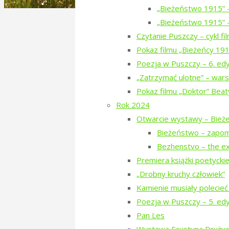
„Bieżeństwo 1915” 
„Bieżeństwo 1915” –
Czytanie Puszczy – cykl f
Pokaz filmu „Bieżeńcy 19
Zbiórka na Poezję w
Poezja w Puszczy – 6. ed
„Zatrzymać ulotne” – wars
Pokaz filmu „Doktor” Beat
manfred
22. July 2018
22. July 2018
Rok 2024
Mamy już 19% sumy potrzebnej na or
Otwarcie wystawy – Bież
i Tropinkowiczów oraz wspaniałomyśl
Bieżeństwo – zapo
(dziękujemy raz jeszcze!), udało na
Bezhenstvo – the ex
sami! Te zdjęcia dokumentują tylko c
Premiera książki poetyckiej 
Wam, to co zrobiliśmy do tej pory i 
„Drobny kruchy człowiek”
http://wspieramkulture.pl/projekt
Kamienie musiały polecieć
Poezja w Puszczy – 5. ed
Pan Les
Zielony Kwiecień – Olga Tokar