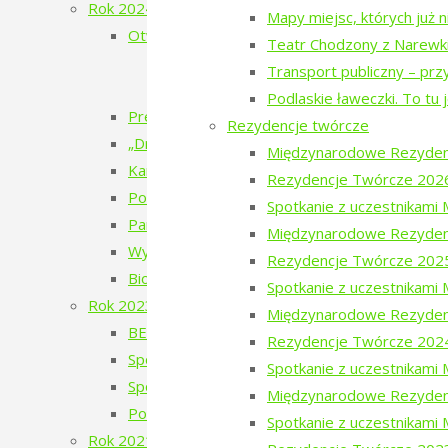
Rok 2024
Mapy miejsc, których już 
Otwarcie wystawy – Bieżeństwo 1915
Teatr Chodzony z Narewk
Bieżeństwo – zapomniane uchodźstwo
Transport publiczny – prz
Bezhenstvo – the exile / Бежанства
Podlaskie ławeczki. To tu 
Premiera książki poetyckiej Julii Fiedorczuk „Glif
Rezydencje twórcze
„Drobny kruchy człowiek”
Międzynarodowe Rezyden
Kamienie musiały polecieć – spotkanie z Anet
Rezydencje Twórcze 202
Poezja w Puszczy – 5. edycja – 2024
Spotkanie z uczestnikam
Pan Les
Międzynarodowe Rezyden
Wystawa Faustyna Drużyckiego „Teren typu b
Rezydencje Twórcze 202
Biodróż
Spotkanie z uczestnikam
Rok 2023
Międzynarodowe Rezyden
BERJOZKELE – koncert Oli Bilińskiej – 2023
Rezydencje Twórcze 202
Spotkanie z Adamem Wajrakiem – 2023
Spotkanie z uczestnikam
Spotkanie z Julią Fiedorczuk – 2023
Międzynarodowe Rezyden
Poezja w Puszczy – 4. edycja – 2023
Spotkanie z uczestnikami
Rok 2021