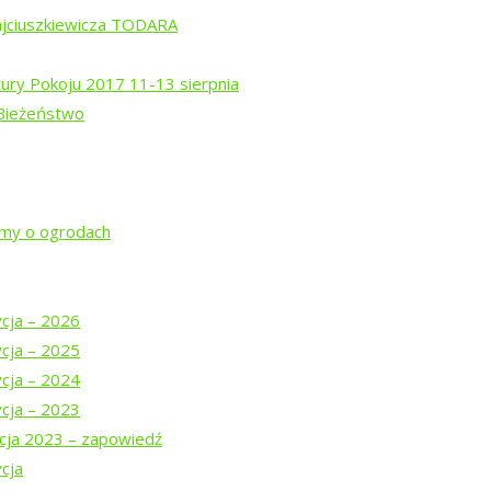
ajciuszkiewicza TODARA
tury Pokoju 2017 11-13 sierpnia
 Bieżeństwo
artystów
jmy o ogrodach
iową “Poezję w Puszczy”
arewce
ogu „Tropinka”
ycja – 2026
ycja – 2025
ycja – 2024
ycja – 2023
cja 2023 – zapowiedź
cja