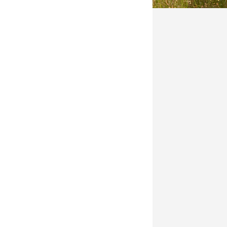
Dzięki zaangażowaniu Tropinkowiczek
 rezygnowali z honorariów
o dziś sporo imprez – zobaczcie
 naszej stronie. Jeśli podoba się
 do zbiórki: