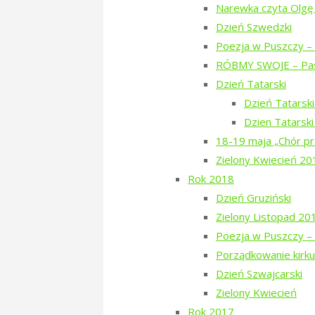
Narewka czyta Olgę
Dzień Szwajcarski, 2018
Dzień Szwedzki
Poezja w Puszczy – 
Szkolenie o alejach 2018
RÓBMY SWOJE – Pas
Dzień Tatarski
Dzień Tatarsk
Dzień Białoruski 2017: Mira Łu
Dzien Tatarsk
18-19 maja „Chór pr
Spotkanie z Anetą Prymaką –
Zielony Kwiecień 20
Rok 2018
Dzień Gruziński
Poezja w Puszczy 2017
Zielony Listopad 20
Poezja w Puszczy – 
Poezja w Puszczy 2017
Porządkowanie kirku
Dzień Szwajcarski
Zielony Kwiecień
Dzień Ukraiński 2016: Jurij An
Rok 2017