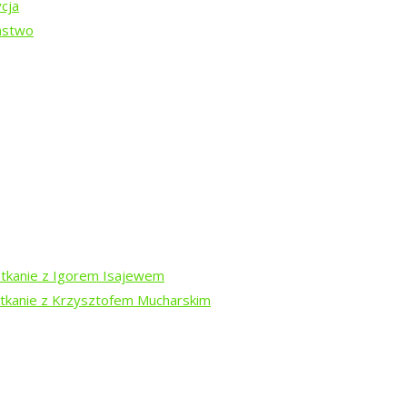
cja
ństwo
Białowieskiej (2026)
w trasie
spektaklu
u
otkanie z Igorem Isajewem
otkanie z Krzysztofem Mucharskim
z Teatrem Chodzonym
j z pamięcią