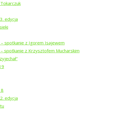
 Tokarczuk
3. edycja
ieki
i – spotkanie z Igorem Isajewem
ksza i Katarzyna Sienkiewicz
i – spotkanie z Krzysztofem Mucharskim
zyjechał”
 rozmowa o bieżeństwie, 2017
19
18
2. edycja
tu
druchowycz i Karbido