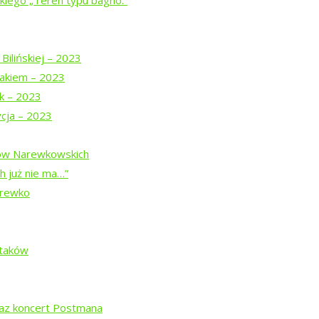
iego „Teren typu bagno.”
08: Miłka Malzahn i Stanisław Łubieński
Bilińskiej – 2023
akiem – 2023
a Podlaskiego”: Tomasz Sulima rozmawial z Wojciechem Konończ
uk – 2023
ycja – 2023
rkucie w Narewce
dów Narewkowskich
h już nie ma…”
zczańska wystawa w Narewce
arewko
r z Michałem Książkiem
Ptaków
czok 1001
raz koncert Postmana