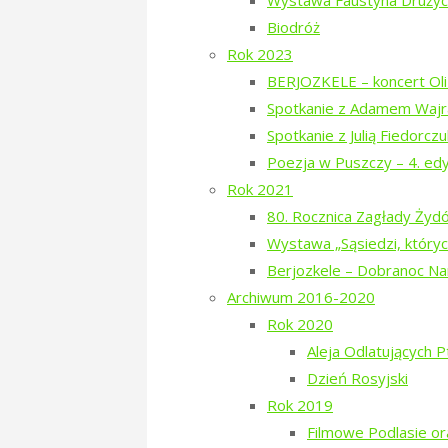
Wystawa Faustyna Drużyck
Biodróż
Zielony Kwiecien w Puszczy 21
Rok 2023
BERJOZKELE – koncert Oli 
Spotkanie z Adamem Wajr
“Księga pamięci Żydów Bielsk
Spotkanie z Julią Fiedorcz
Poezja w Puszczy – 4. ed
Zielony Kwiecień 2018 – na ki
Rok 2021
80. Rocznica Zagłady Ży
Wystawa „Sąsiedzi, któryc
Zielony Kwiecień 2018 – pus
Berjozkele – Dobranoc N
Archiwum 2016-2020
Rok 2020
Zielony Kwiecień 2018: Space
Aleja Odlatujących 
Dzień Rosyjski
Dzień Szwajcarski 2018 – Jur
Rok 2019
Filmowe Podlasie o