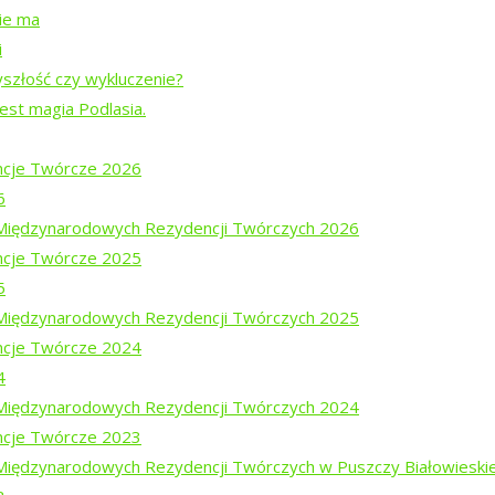
nie ma
i
yszłość czy wykluczenie?
jest magia Podlasia.
”
cje Twórcze 2026
ą Prymaką
6
i Międzynarodowych Rezydencji Twórczych 2026
cje Twórcze 2025
agno.”
5
i Międzynarodowych Rezydencji Twórczych 2025
cje Twórcze 2024
4
i Międzynarodowych Rezydencji Twórczych 2024
cje Twórcze 2023
 Międzynarodowych Rezydencji Twórczych w Puszczy Białowieski