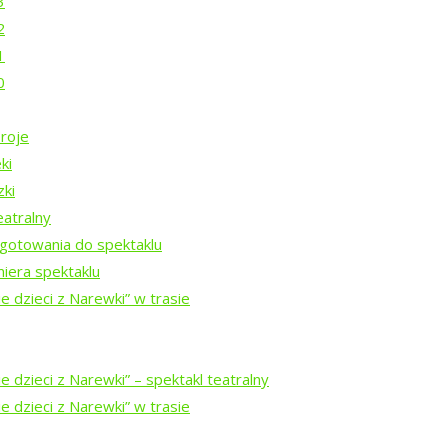
3
2
1
0
roje
ki
zki
eatralny
a
gotowania do spektaklu
iera spektaklu
e dzieci z Narewki” w trasie
 dzieci z Narewki” ⁠–⁠ spektakl teatralny
rem Isajewem
e dzieci z Narewki” w trasie
ysztofem Mucharskim