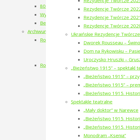
Rezydencje Twórcze 202
80. Rocznica Zagłady Żydów Narewkowskich
Rezydencje Twórcze 202
Wystawa „Sąsiedzi, których już nie ma…”
Rezydencje Twórcze 202
Berjozkele – Dobranoc Narewko
Rezydencje Twórcze 202
Archiwum 2016-2020
Ukraińskie Rezydencje Twórcze
Rok 2020
Dworek Rousseau – Świno
Aleja Odlatujących Ptaków
Dom na Rykowisku – Pasie
Dzień Rosyjski
Uroczysko Hruszki – Grus
Rok 2019
„Bieżeństwo 1915” – spektakl t
Filmowe Podlasie oraz koncert Postman
„Bieżeństwo 1915” – przy
Narewka czyta Olgę Tokarczuk
„Bieżeństwo 1915” – prem
Dzień Szwedzki
„Bieżeństwo 1915. Histori
Poezja w Puszczy – 3. edycja
Spektakle teatralne
RÓBMY SWOJE – Pasieki
„Mały doktor” w Narewce
Dzień Tatarski
„Bieżeństwo 1915. Historie
Dzień Tatarski – spotkanie z Igo
„Bieżeństwo 1915. Histori
Dzien Tatarski – spotkanie z Krz
Monodram „Ksenia”