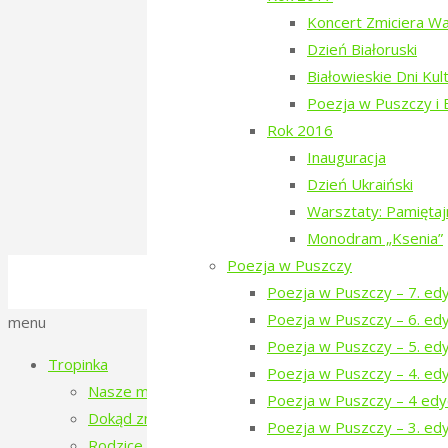
Koncert Zmiciera W
Dzień Białoruski
Inauguracja Tropinki 2016
Białowieskie Dni Kul
Poezja w Puszczy i
Inauguracja: różne pokolenia 
Rok 2016
Inauguracja
Dzień Ukraiński
Warsztaty: Pamięta
Previous Post
Zbieramy fundusze na wrześn
Monodram „Ksenia”
Next Post
Akcja porządkowania kirkutu w N
Poezja w Puszczy
©2016-2026 Stowarzyszenie na Rzecz Dial
Poezja w Puszczy – 7. ed
Polityka prywatności
Poezja w Puszczy – 6. ed
Back
menu
Poezja w Puszczy – 5. ed
to
Tropinka
Poezja w Puszczy – 4. ed
Top
Nasze miejsce
Poezja w Puszczy – 4 edy
Dokąd zmierzamy?
Poezja w Puszczy – 3. edy
Rodzice tropinki