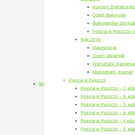
Filmowe Podlasie oraz koncert Postman
Koncert Zmiciera W
Narewka czyta Olgę Tokarczuk
Dzień Białoruski
Dzień Szwedzki
Białowieskie Dni Kul
Poezja w Puszczy – 3. edycja
Poezja w Puszczy i
RÓBMY SWOJE – Pasieki
Rok 2016
Dzień Tatarski
Inauguracja
Dzień Tatarski – spotkanie z Igo
Dzień Ukraiński
Dzien Tatarski – spotkanie z Krz
Warsztaty: Pamięta
18-19 maja „Chór przyjechał”
Monodram „Ksenia”
Zielony Kwiecień 2019
Poezja w Puszczy
Rok 2018
Poezja w Puszczy – 7. ed
Dzień Gruziński
Poezja w Puszczy – 6. ed
Zielony Listopad 2018
Poezja w Puszczy – 5. ed
Poezja w Puszczy – 2. edycja
Poezja w Puszczy – 4. ed
Porządkowanie kirkutu
Poezja w Puszczy – 4 edy
Dzień Szwajcarski
Poezja w Puszczy – 3. edy
Zielony Kwiecień