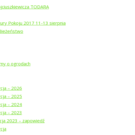
a
ajciuszkiewicza TODARA
tury Pokoju 2017 11-13 sierpnia
 Bieżeństwo
rem Isajewem
ysztofem Mucharskim
jmy o ogrodach
ycja – 2026
ycja – 2025
ycja – 2024
ycja – 2023
cja 2023 – zapowiedź
cja