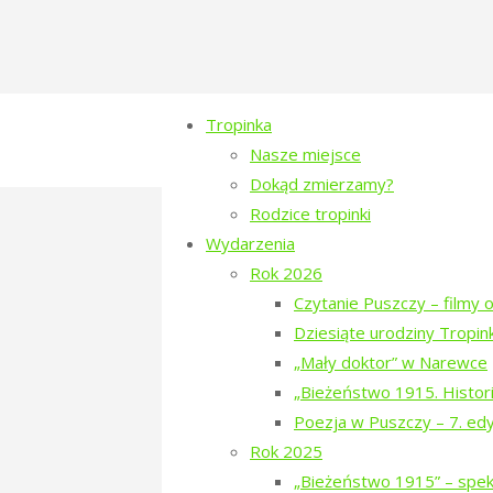
Tropinka
Nasze miejsce
Dokąd zmierzamy?
Rodzice tropinki
tropinka-dzien-tatar
Wydarzenia
Rok 2026
Full
1072 × 712
pixels
Czytanie Puszczy – filmy o
size
Dziesiąte urodziny Tropink
„Mały doktor” w Narewce
fot. Krzysztof Mucharski
„Bieżeństwo 1915. Histori
Previous image
Poezja w Puszczy – 7. ed
Next image
Rok 2025
„Bieżeństwo 1915” – spekt