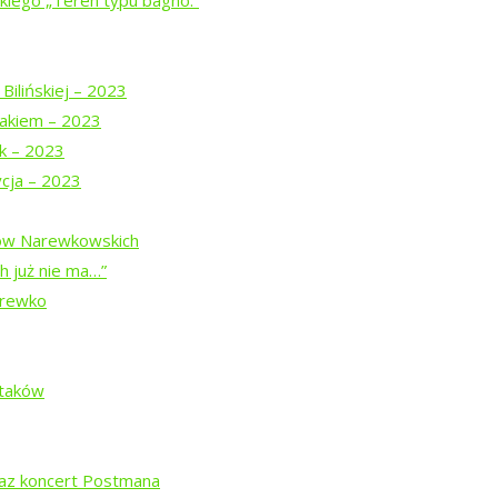
iego „Teren typu bagno.”
spektaklu
u
Bilińskiej – 2023
akiem – 2023
z Teatrem Chodzonym
uk – 2023
ycja – 2023
j z pamięcią
dów Narewkowskich
h już nie ma…”
arewko
”
Ptaków
ą Prymaką
raz koncert Postmana