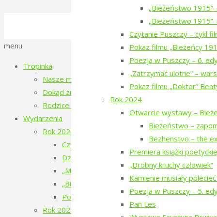
„Bieżeństwo 1915” 
©2016-2026 Stowarzyszenie na Rzecz Dial
„Bieżeństwo 1915” –
Polityka prywatności
Czytanie Puszczy – cykl f
Back
menu
Pokaz filmu „Bieżeńcy 19
to
Poezja w Puszczy – 6. ed
Tropinka
Top
„Zatrzymać ulotne” – wars
Nasze miejsce
Pokaz filmu „Doktor” Beat
Dokąd zmierzamy?
Rok 2024
Rodzice tropinki
Otwarcie wystawy – Bież
Wydarzenia
Bieżeństwo – zapo
Rok 2026
Bezhenstvo – the ex
Czytanie Puszczy – filmy o ludziach i Puszczy 
Premiera książki poetyckiej 
Dziesiąte urodziny Tropinki
„Drobny kruchy człowiek”
„Mały doktor” w Narewce
Kamienie musiały polecieć
„Bieżeństwo 1915. Historie dzieci z Narewki” 
Poezja w Puszczy – 5. ed
Poezja w Puszczy – 7. edycja – 2026
Pan Les
Rok 2025