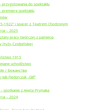
– przygotowania do spektaklu
ogu „Tropinka”
 premiera spektaklu
ilmów
15-1922” i spacer z Teatrem Chodzonym
ycja – 2025
ztaty pracy twórczej z pamięcią
y Hyży-Czołpińskiej
eństwo 1915
mniane uchodźstwo
ile / Бежанства
Białowieskiej (2026)
Julii Fiedorczuk „Glif”
 – spotkanie z Anetą Prymaką
w trasie
ycja – 2024