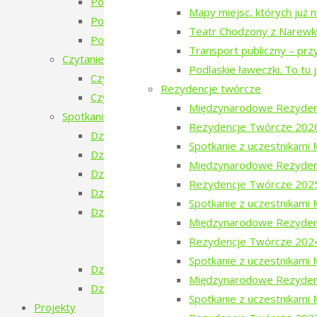
Poezja w Puszczy – 3. edycja
Mapy miejsc, których już 
Poezja w Puszczy – 2. edycja
Teatr Chodzony z Narewk
Poezja w Puszczy i Bieżeństwo
Transport publiczny – prz
Czytanie Puszczy
Podlaskie ławeczki. To tu 
Czytanie Puszczy (2025)
Rezydencje twórcze
Czytanie Puszczy (2026)
Międzynarodowe Rezyden
Spotkania na Granicy
Rezydencje Twórcze 202
Dzień Ukraiński
Spotkanie z uczestnikam
Dzień Białoruski
Międzynarodowe Rezyden
Dzień Szwajcarski
Rezydencje Twórcze 202
Dzień Gruziński
Spotkanie z uczestnikam
Dzień Tatarski
Międzynarodowe Rezyden
Dzień Tatarski – spotkanie z Igorem Is
Rezydencje Twórcze 202
Dzien Tatarski – spotkanie z Krzysztof
Spotkanie z uczestnikam
Dzień Szwedzki
Międzynarodowe Rezyden
Dzień Rosyjski
Spotkanie z uczestnikami
Projekty