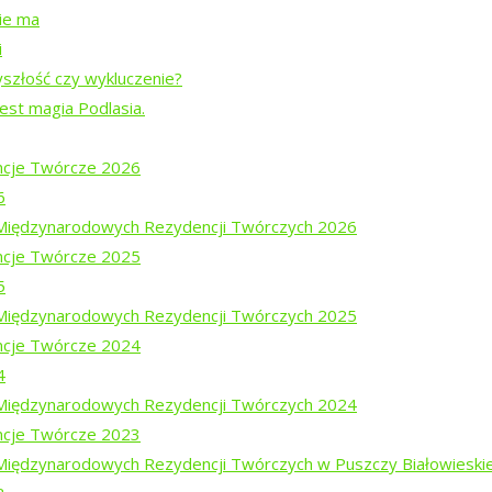
nie ma
i
yszłość czy wykluczenie?
jest magia Podlasia.
cje Twórcze 2026
6
i Międzynarodowych Rezydencji Twórczych 2026
cje Twórcze 2025
5
i Międzynarodowych Rezydencji Twórczych 2025
cje Twórcze 2024
ajewem
4
em Mucharskim
i Międzynarodowych Rezydencji Twórczych 2024
cje Twórcze 2023
 Międzynarodowych Rezydencji Twórczych w Puszczy Białowieski