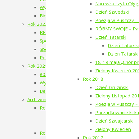
Narewka czyta Olgę
Wystawa Faustyna Drużyckiego „Teren typu b
Dzień Szwedzki
Biodróż
Poezja w Puszczy – 
Rok 2023
RÓBMY SWOJE – Pas
BERJOZKELE – koncert Oli Bilińskiej – 2023
Dzień Tatarski
Spotkanie z Adamem Wajrakiem – 2023
Dzień Tatarsk
Spotkanie z Julią Fiedorczuk – 2023
Dzien Tatarsk
Poezja w Puszczy – 4. edycja – 2023
18-19 maja „Chór pr
Rok 2021
Zielony Kwiecień 20
80. Rocznica Zagłady Żydów Narewkowskich
Rok 2018
Wystawa „Sąsiedzi, których już nie ma…”
Dzień Gruziński
Berjozkele – Dobranoc Narewko
Zielony Listopad 20
Archiwum 2016-2020
Poezja w Puszczy – 
Rok 2020
Porządkowanie kirku
Aleja Odlatujących Ptaków
Dzień Szwajcarski
Dzień Rosyjski
Zielony Kwiecień
Rok 2019
Rok 2017