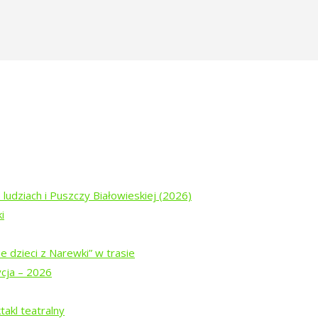
ski-fot.KrzysztofMucharski3
 ludziach i Puszczy Białowieskiej (2026)
i
e dzieci z Narewki” w trasie
ycja – 2026
akl teatralny