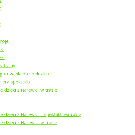
3
2
1
0
nie?
roje
ki
zki
eatralny
Rezydencji Twórczych 2026
gotowania do spektaklu
iera spektaklu
e dzieci z Narewki” w trasie
Rezydencji Twórczych 2025
 dzieci z Narewki” ⁠–⁠ spektakl teatralny
Rezydencji Twórczych 2024
e dzieci z Narewki” w trasie
ezydencji Twórczych w Puszczy Białowieskiej 2023