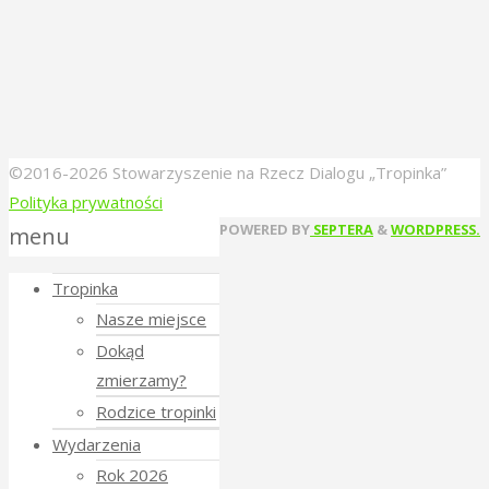
©2016-2026 Stowarzyszenie na Rzecz Dialogu „Tropinka”
Polityka prywatności
Back
POWERED BY
SEPTERA
&
WORDPRESS.
menu
to
Tropinka
Top
Nasze miejsce
Dokąd
zmierzamy?
Rodzice tropinki
Wydarzenia
Rok 2026