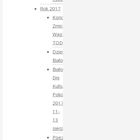
Rok 2017
Koncert
Zmiciera
Wajciuszkiewicza
TODARA
Dzień
Białoruski
Białowieskie
Dni
Kultury
Pokoju
2017
11-
13
sierpnia
Poezja