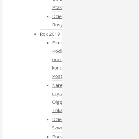
Ptaków
Dzień
Rosyjski
Rok 2019
Filmowe
Podlasie
oraz
koncert
Postmana
Narewka
czyta
Olgę
Tokarczuk
Dzień
Szwedzki
Poezja