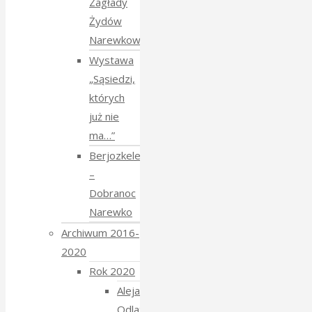
Zagłady
Żydów
Narewkowskich
Wystawa
„Sąsiedzi,
których
już nie
ma…”
Berjozkele
–
Dobranoc
Narewko
Archiwum 2016-
2020
Rok 2020
Aleja
Odlatujących