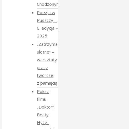
Chodzonym
Poezja w
Puszczy –
6. edycja –
2025
„Zatrzymać
ulotne” –
warsztaty
pracy
twórczej
z pamięcią
Pokaz
filmu
„Doktor”
Beaty
Hyży-