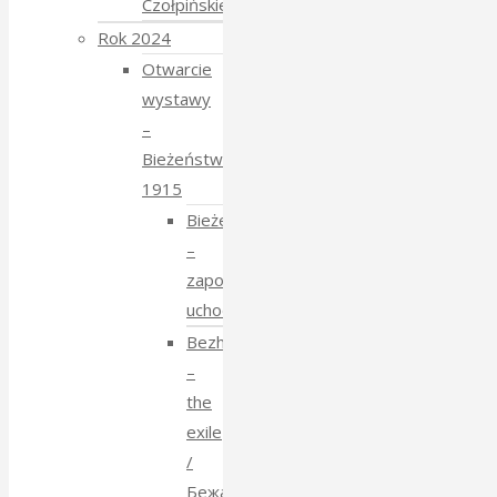
Czołpińskiej
Rok 2024
Otwarcie
wystawy
–
Bieżeństwo
1915
Bieżeństwo
–
zapomniane
uchodźstwo
Bezhenstvo
–
the
exile
/
Бежанства