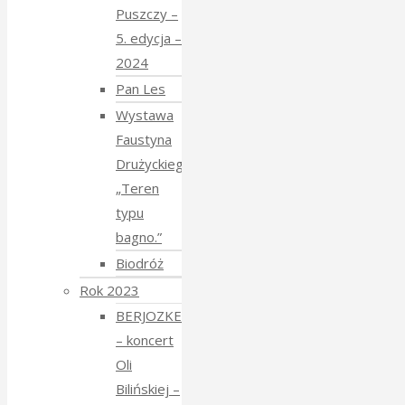
Puszczy –
5. edycja –
2024
Pan Les
Wystawa
Faustyna
Drużyckiego
„Teren
typu
bagno.”
Biodróż
Rok 2023
BERJOZKELE
– koncert
Oli
Bilińskiej –