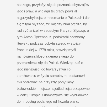
naszego, przyłożył się do poznania obyczajów
jego i praw, a w ciągu tej pracy powziął
najprzychylniejsze mniemanie o Polakach i dał
się z tym słyszeć, że między nimi prędzej by
rad żyć aniżeli w zepsutym Paryżu. Słysząc o
tym Antoni Tyzenhauz, podskarbi nadworny
litewski, podczas pobytu swego w stolicy
francuskiej w 1778 roku, powziął myśl
namówienia filozofa genewskiego do
przeniesienia się do Polski. Wiedząc zaś o
jego nienawiści do towarzystwa i o
zamiłowaniu w życiu samotnym, postanowił
mu ofiarować na przyszły pobyt lasy
białowieskie, miejsce najodludniejsze zapewne
w całej Europie. Obowiązywał się wybudować
dom, podług podanego od filozofa planu,