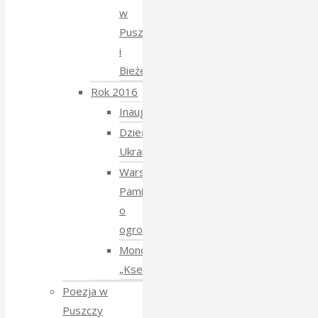
w
Puszczy
i
Bieżeństwo
Rok 2016
Inauguracja
Dzień
Ukraiński
Warsztaty:
Pamiętajmy
o
ogrodach
Monodram
„Ksenia”
Poezja w
Puszczy