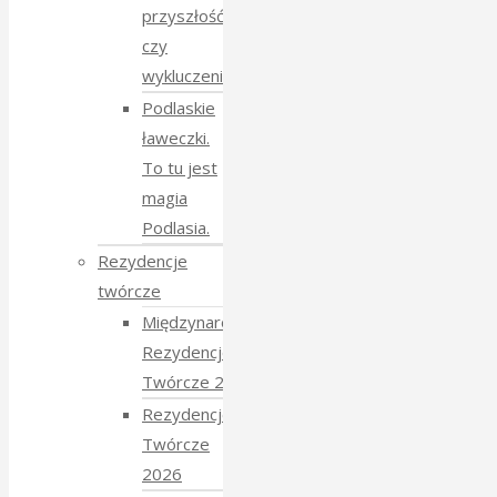
przyszłość
czy
wykluczenie?
Podlaskie
ławeczki.
To tu jest
magia
Podlasia.
Rezydencje
twórcze
Międzynarodowe
Rezydencje
Twórcze 2026
Rezydencje
Twórcze
2026