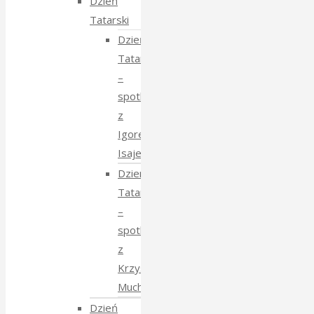
Dzień
Tatarski
Dzień
Tatarski
–
spotkanie
z
Igorem
Isajewem
Dzien
Tatarski
–
spotkanie
z
Krzysztofem
Mucharskim
Dzień