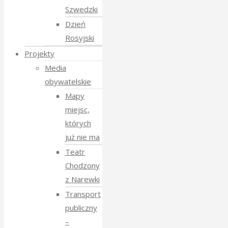
Szwedzki
Dzień
Rosyjski
Projekty
Media
obywatelskie
Mapy
miejsc,
których
już nie ma
Teatr
Chodzony
z Narewki
Transport
publiczny
–