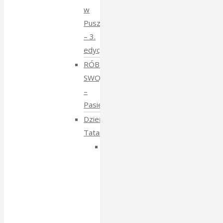
w
Puszczy
– 3.
edycja
RÓBMY
SWOJE
–
Pasieki
Dzień
Tatarski
Dzień
Tatarski
–
spotkanie
z
Igorem