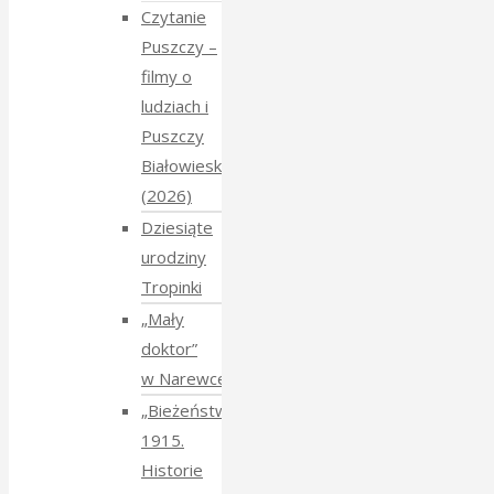
Czytanie
Puszczy –
filmy o
ludziach i
Puszczy
Białowieskiej
(2026)
Dziesiąte
urodziny
Tropinki
„Mały
doktor”
w Narewce
„Bieżeństwo
1915.
Historie