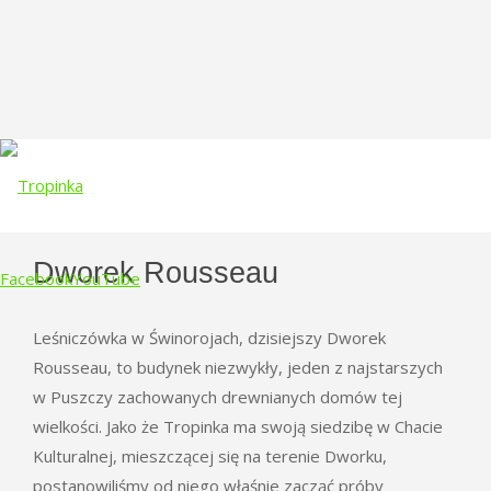
Dworek Rousseau
Facebook
YouTube
Leśniczówka w Świnorojach, dzisiejszy Dworek
Skip
Rousseau, to budynek niezwykły, jeden z najstarszych
to
w Puszczy zachowanych drewnianych domów tej
content
wielkości. Jako że Tropinka ma swoją siedzibę w Chacie
Kulturalnej, mieszczącej się na terenie Dworku,
postanowiliśmy od niego właśnie zacząć próby