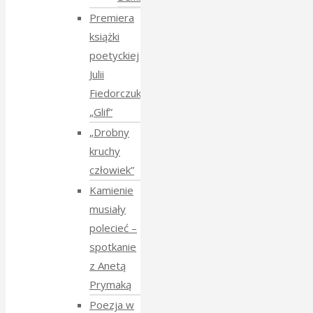
Premiera
książki
poetyckiej
Julii
Fiedorczuk
„Glif”
„Drobny
kruchy
człowiek”
Kamienie
musiały
polecieć –
spotkanie
z Anetą
Prymaką
Poezja w