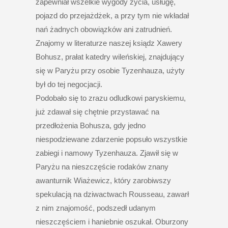
zapewniał wszelkie wygody życia, usługę,
pojazd do przejażdżek, a przy tym nie wkładał
nań żadnych obowiązków ani zatrudnień.
Znajomy w literaturze naszej ksiądz Xawery
Bohusz, prałat katedry wileńskiej, znajdujący
się w Paryżu przy osobie Tyzenhauza, użyty
był do tej negocjacji.
Podobało się to zrazu odludkowi paryskiemu,
już zdawał się chętnie przystawać na
przedłożenia Bohusza, gdy jedno
niespodziewane zdarzenie popsuło wszystkie
zabiegi i namowy Tyzenhauza. Zjawił się w
Paryżu na nieszczęście rodaków znany
awanturnik Wiażewicz, który zarobiwszy
spekulacją na dziwactwach Rousseau, zawarł
z nim znajomość, podszedł udanym
nieszczęściem i haniebnie oszukał. Oburzony