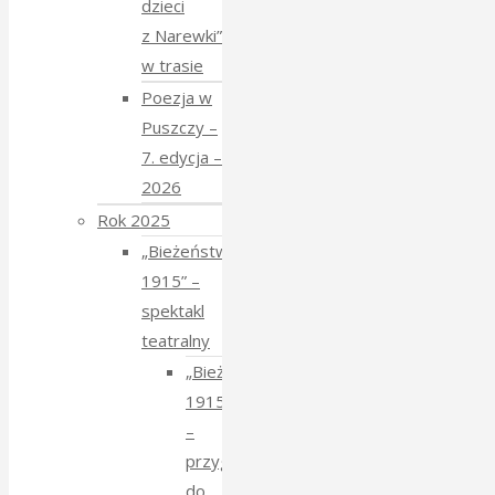
dzieci
z Narewki”
w trasie
Poezja w
Puszczy –
7. edycja –
2026
Rok 2025
„Bieżeństwo
1915” –
spektakl
teatralny
„Bieżeństwo
1915”
–
przygotowania
do