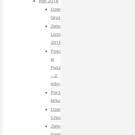
Rok 2018
Dzień
Gruziński
Zielony
Listopad
2018
Poezja
w
Puszczy
– 2.
edycja
Porządkowanie
kirkutu
Dzień
Szwajcarski
Zielony
Kwiecień