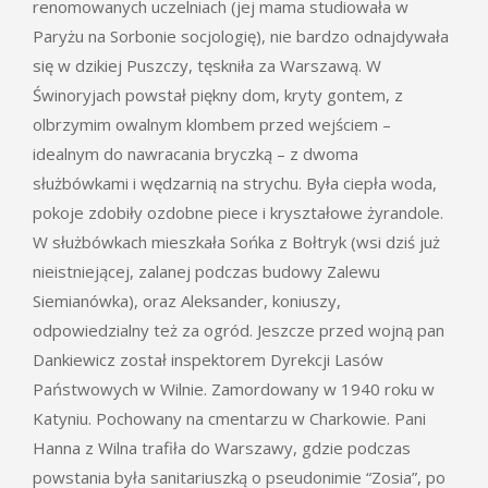
renomowanych uczelniach (jej mama studiowała w
Paryżu na Sorbonie socjologię), nie bardzo odnajdywała
się w dzikiej Puszczy, tęskniła za Warszawą. W
Świnoryjach powstał piękny dom, kryty gontem, z
olbrzymim owalnym klombem przed wejściem –
idealnym do nawracania bryczką – z dwoma
służbówkami i wędzarnią na strychu. Była ciepła woda,
pokoje zdobiły ozdobne piece i kryształowe żyrandole.
W służbówkach mieszkała Sońka z Bołtryk (wsi dziś już
nieistniejącej, zalanej podczas budowy Zalewu
Siemianówka), oraz Aleksander, koniuszy,
odpowiedzialny też za ogród. Jeszcze przed wojną pan
Dankiewicz został inspektorem Dyrekcji Lasów
Państwowych w Wilnie. Zamordowany w 1940 roku w
Katyniu. Pochowany na cmentarzu w Charkowie. Pani
Hanna z Wilna trafiła do Warszawy, gdzie podczas
powstania była sanitariuszką o pseudonimie “Zosia”, po