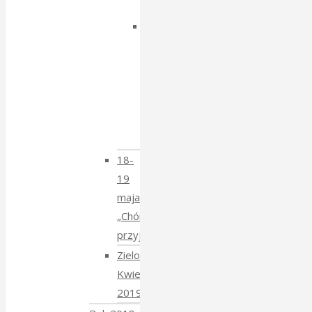
Isajewem
Dzien
Tatarski
–
spotkanie
z
Krzysztofem
Mucharskim
18-
19
maja
„Chór
przyjechał”
Zielony
Kwiecień
2019