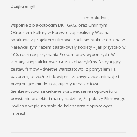
Dziękujemy!!
Po południu,
wspólnie z białostockim DKF GAG, oraz Gminnym
Ośrodkiem Kultury w Narewce zaprosiliśmy Was na
spotkanie z projektem Filmowe Podlasie Atakuje do kina w
Narewce! Tym razem zaatakowały kobiety – jak przystało w
100. rocznicę przyznania Polkom praw wyborczych! W
klimatycznej sali kinowej GOKu zobaczyliśmy fascynujący
zestaw filmów – świetne warsztatowo, z pomysłem i z
pazurem, odważne i dowcipne, zachwycające animacje i
przejmujące etiudy. Dziękujemy Krzysztofowi
Sienkiewiczowi za ciekawe wprowadzenie i opowieści o
powstaniu projektu i mamy nadzieję, że pokazy Filmowego
Podlasia wejdą na stałe do kalendarza tropinkowych
imprez!