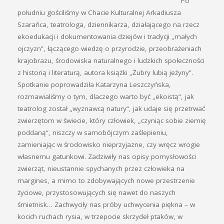
Po
południu gościliśmy w Chacie Kulturalnej Arkadiusza
Szarańca, teatrologa, dziennikarza, działającego na rzecz
ekoedukacji i dokumentowania dziejów i tradycji „małych
ojczyzn”, łączącego wiedzę o przyrodzie, przeobrażeniach
krajobrazu, środowiska naturalnego i ludzkich społeczności
z historią i literaturą, autora książki „Żubry lubią jeżyny”.
Spotkanie poprowadziła Katarzyna Leszczyńska,
rozmawialiśmy o tym, dlaczego warto być „ekoistą“, jak
teatrolog został „wyznawcą natury“, jak udaje się przetrwać
zwierzętom w świecie, który człowiek, „czyniąc sobie ziemię
poddaną“, niszczy w samobójczym zaślepieniu,
zamieniając w środowisko nieprzyjazne, czy wręcz wrogie
własnemu gatunkowi. Zadziwiły nas opisy pomysłowości
zwierząt, nieustannie spychanych przez człowieka na
margines, a mimo to zdobywających nowe przestrzenie
życiowe, przystosowujących się nawet do naszych
śmietnisk… Zachwyciły nas próby uchwycenia piękna – w
kocich ruchach rysia, w trzepocie skrzydeł ptaków, w