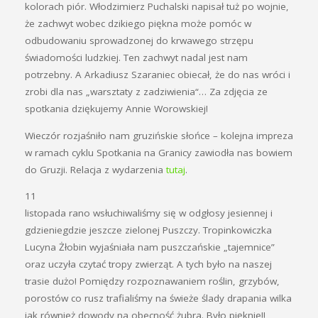
kolorach piór. Włodzimierz Puchalski napisał tuż po wojnie,
że zachwyt wobec dzikiego piękna może pomóc w
odbudowaniu sprowadzonej do krwawego strzępu
świadomości ludzkiej. Ten zachwyt nadal jest nam
potrzebny. A Arkadiusz Szaraniec obiecał, że do nas wróci i
zrobi dla nas „warsztaty z zadziwienia“… Za zdjęcia ze
spotkania dziękujemy Annie Worowskiej!
Wieczór rozjaśniło nam gruzińskie słońce – kolejna impreza
w ramach cyklu Spotkania na Granicy zawiodła nas bowiem
do Gruzji. Relacja z wydarzenia
tutaj
.
11
listopada rano wsłuchiwaliśmy się w odgłosy jesiennej i
gdzieniegdzie jeszcze zielonej Puszczy. Tropinkowiczka
Lucyna Żłobin wyjaśniała nam puszczańskie „tajemnice”
oraz uczyła czytać tropy zwierząt. A tych było na naszej
trasie dużo! Pomiędzy rozpoznawaniem roślin, grzybów,
porostów co rusz trafialiśmy na świeże ślady drapania wilka
jak również dowody na obecność żubra. Było pięknie!!