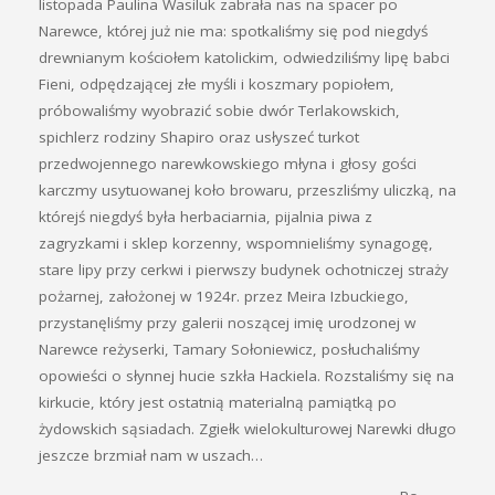
listopada Paulina Wasiluk zabrała nas na spacer po
Narewce, której już nie ma: spotkaliśmy się pod niegdyś
drewnianym kościołem katolickim, odwiedziliśmy lipę babci
Fieni, odpędzającej złe myśli i koszmary popiołem,
próbowaliśmy wyobrazić sobie dwór Terlakowskich,
spichlerz rodziny Shapiro oraz usłyszeć turkot
przedwojennego narewkowskiego młyna i głosy gości
karczmy usytuowanej koło browaru, przeszliśmy uliczką, na
którejś niegdyś była herbaciarnia, pijalnia piwa z
zagryzkami i sklep korzenny, wspomnieliśmy synagogę,
stare lipy przy cerkwi i pierwszy budynek ochotniczej straży
pożarnej, założonej w 1924r. przez Meira Izbuckiego,
przystanęliśmy przy galerii noszącej imię urodzonej w
Narewce reżyserki, Tamary Sołoniewicz, posłuchaliśmy
opowieści o słynnej hucie szkła Hackiela. Rozstaliśmy się na
kirkucie, który jest ostatnią materialną pamiątką po
żydowskich sąsiadach. Zgiełk wielokulturowej Narewki długo
jeszcze brzmiał nam w uszach…