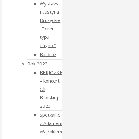
Wystawa
Faustyna
Drużyckiego
„Teren
typu
bagno.”
Biodróż
Rok 2023
BERJOZKELE
– koncert
Oli
Bilińskiej –
2023
Spotkanie
z Adamem
Wajrakiem