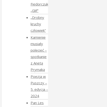
Fiedorczuk
„Glif”
„Drobny
kruchy
człowiek”
Kamienie
musiały
polecieć –
spotkanie
z Anetą
Prymaką
Poezja w
Puszczy –
5. edycja –
2024
Pan Les