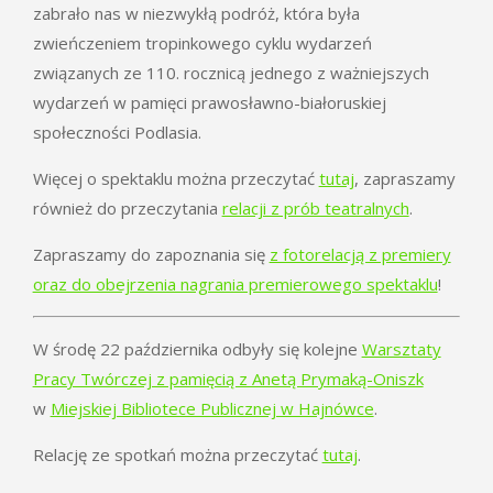
zabrało nas w niezwykłą podróż, która była
zwieńczeniem tropinkowego cyklu wydarzeń
związanych ze 110. rocznicą jednego z ważniejszych
wydarzeń w pamięci prawosławno-białoruskiej
społeczności Podlasia.
Więcej o spektaklu można przeczytać
tutaj
, zapraszamy
również do przeczytania
relacji z prób teatralnych
.
Zapraszamy do zapoznania się
z fotorelacją z premiery
oraz do obejrzenia nagrania premierowego spektaklu
!
W środę 22 października odbyły się kolejne
Warsztaty
Pracy Twórczej z pamięcią z Anetą Prymaką-Oniszk
w
Miejskiej Bibliotece Publicznej w Hajnówce
.
Relację ze spotkań można przeczytać
tutaj
.