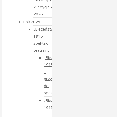
7. edycja –
2026
Rok 2025
„Bieżeństwo
1915” –
spektakl
teatralny
„Bieżeństwo
1915”
–
przygotowania
do
spektaklu
„Bieżeństwo
1915”
–