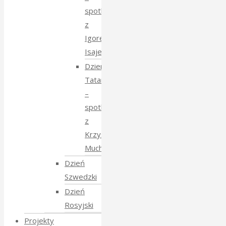
spotkanie
z
Igorem
Isajewem
Dzien
Tatarski
–
spotkanie
z
Krzysztofem
Mucharskim
Dzień
Szwedzki
Dzień
Rosyjski
Projekty