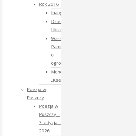
Rok 2016
Inauguracja
Dzień
Ukraiński
Warsztaty:
Pamiętajmy
o
ogrodach
Monodram
„Ksenia”
Poezja w
Puszczy
Poezja w
Puszczy –
7. edycja –
2026