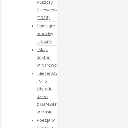
Puszczy
Białowieskiej
(2026)
Dziesiąte
urodziny
Tropinki
„Mały
doktor”
w Narewce
„Bieżeństwo
1915.
Historie
dzieci
z Narewki”
w trasie
Poezja w
Puszczy –