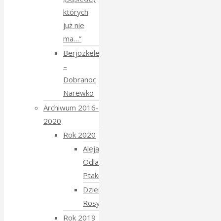
których
już nie
ma…”
Berjozkele
–
Dobranoc
Narewko
Archiwum 2016-
2020
Rok 2020
Aleja
Odlatujących
Ptaków
Dzień
Rosyjski
Rok 2019