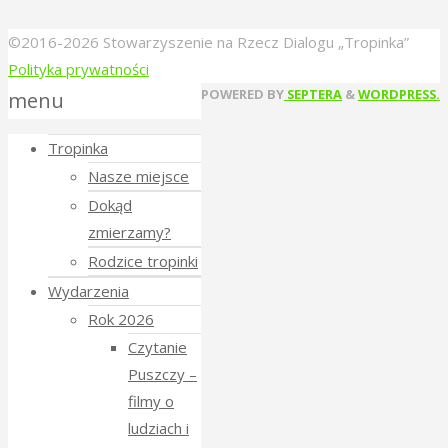
©2016-2026 Stowarzyszenie na Rzecz Dialogu „Tropinka”
Polityka prywatności
Back
POWERED BY
SEPTERA
&
WORDPRESS.
menu
to
Tropinka
Top
Nasze miejsce
Dokąd
zmierzamy?
Rodzice tropinki
Wydarzenia
Rok 2026
Czytanie
Puszczy –
filmy o
ludziach i