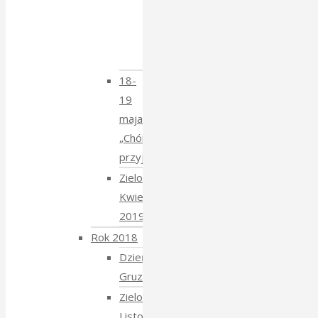
spotkanie
z
Krzysztofem
Mucharskim
18-
19
maja
„Chór
przyjechał”
Zielony
Kwiecień
2019
Rok 2018
Dzień
Gruziński
Zielony
Listopad