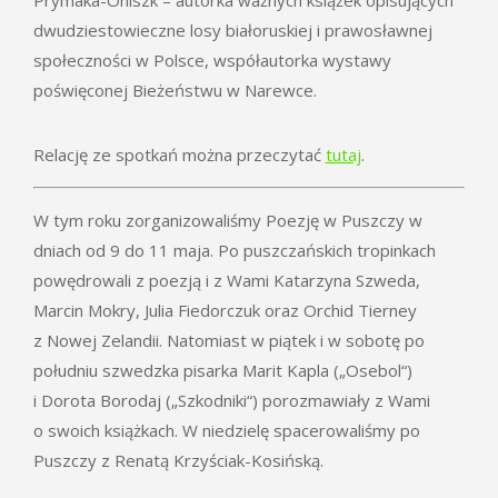
dwudziestowieczne losy białoruskiej i prawosławnej
społeczności w Polsce, współautorka wystawy
poświęconej Bieżeństwu w Narewce.
Relację ze spotkań można przeczytać
tutaj
.
W tym roku zorganizowaliśmy Poezję w Puszczy w
dniach od 9 do 11 maja. Po puszczańskich tropinkach
powędrowali z poezją i z Wami Katarzyna Szweda,
Marcin Mokry, Julia Fiedorczuk oraz
Orchid Tierney
z Nowej Zelandii
. Natomiast w piątek i w sobotę po
południu szwedzka pisarka Marit Kapla („Osebol“)
i Dorota Borodaj („Szkodniki“) porozmawiały z Wami
o swoich książkach. W niedzielę spacerowaliśmy po
Puszczy z Renatą Krzyściak-Kosińską.