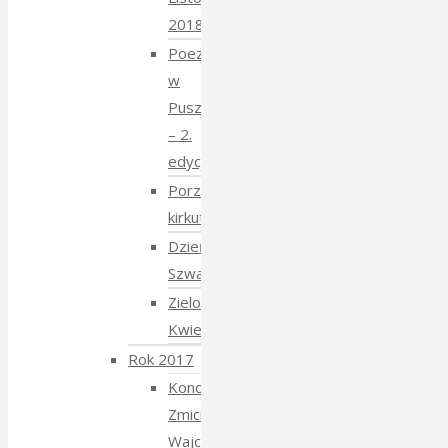
2018
Poezja
w
Puszczy
– 2.
edycja
Porządkowanie
kirkutu
Dzień
Szwajcarski
Zielony
Kwiecień
Rok 2017
Koncert
Zmiciera
Wajciuszkiewicza