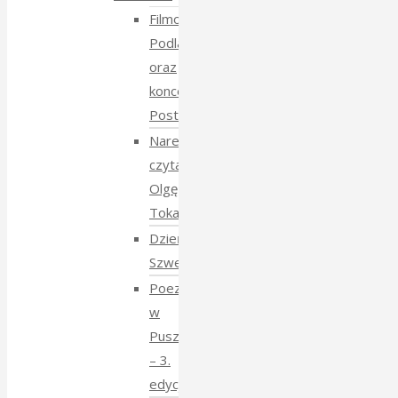
Filmowe
Podlasie
oraz
koncert
Postmana
Narewka
czyta
Olgę
Tokarczuk
Dzień
Szwedzki
Poezja
w
Puszczy
– 3.
edycja