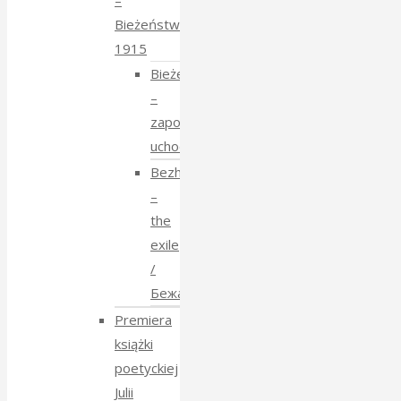
–
Bieżeństwo
1915
Bieżeństwo
–
zapomniane
uchodźstwo
Bezhenstvo
–
the
exile
/
Бежанства
Premiera
książki
poetyckiej
Julii