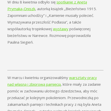
W dniu 8 kwietnia odbyło się
spotkanie z Anetą
Prymaką-Oniszk
, autorką książek „Bieżeństwo 1915.
Zapomniani uchodźcy” i „Kamienie musiały polecieć.
Wymazywana przeszłość Podlasia”, a także
współautorką tropinkowej
wystawy
poświęconej
bieżeństwu w Narewce. Rozmowę poprowadziła
Paulina Siegień.
W marcu i kwietniu organizowaliśmy
warsztaty pracy
nad własną i zbiorową pamięcią
, które miały za zadanie
pomóc w zachowaniu ulotnego dziedzictwa, aby móc
przekazać je kolejnym pokoleniom. Przewodniczką po
zakamarkach pamięci i technikach pracy z nią była Aneta
Prymaka-Oniszk – autorka ważnych książek opisujących