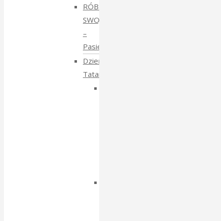
RÓBMY
SWOJE
–
Pasieki
Dzień
Tatarski
Dzień
Tatarski
–
spotkanie
z
Igorem
Isajewem
Dzien
Tatarski
–