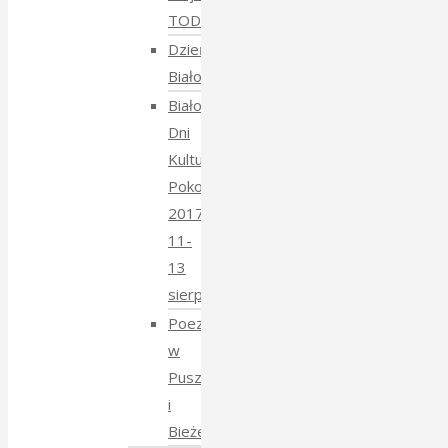
TODARA
Dzień
Białoruski
Białowieskie
Dni
Kultury
Pokoju
2017
11-
13
sierpnia
Poezja
w
Puszczy
i
Bieżeństwo