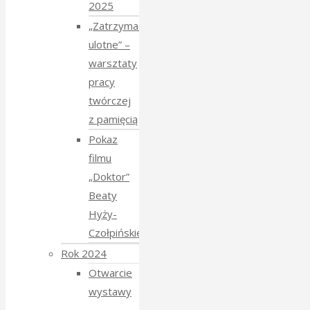
2025
„Zatrzymać
ulotne” –
warsztaty
pracy
twórczej
z pamięcią
Pokaz
filmu
„Doktor”
Beaty
Hyży-
Czołpińskiej
Rok 2024
Otwarcie
wystawy