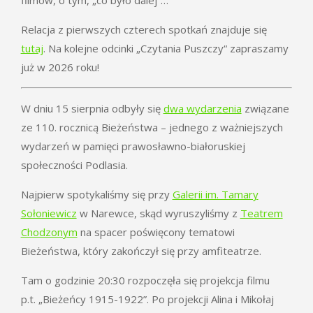
filmów, o tym, „co było dalej“…
Relacja z pierwszych czterech spotkań znajduje się
tutaj
. Na kolejne odcinki „Czytania Puszczy“ zapraszamy
już w 2026 roku!
W dniu 15 sierpnia odbyły się
dwa wydarzenia
związane
ze 110. rocznicą Bieżeństwa – jednego z ważniejszych
wydarzeń w pamięci prawosławno-białoruskiej
społeczności Podlasia.
Najpierw spotykaliśmy się przy
Galerii im. Tamary
Sołoniewicz
w Narewce, skąd wyruszyliśmy z
Teatrem
Chodzonym
na spacer poświęcony tematowi
Bieżeństwa, który zakończył się przy amfiteatrze.
Tam o godzinie 20:30 rozpoczęła się projekcja filmu
p.t. „Bieżeńcy 1915-1922”. Po projekcji Alina i Mikołaj