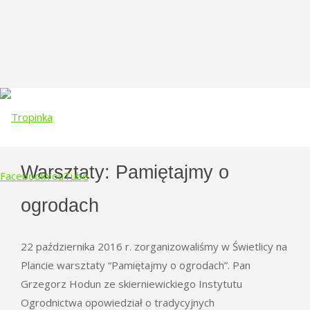
Warsztaty: Pamiętajmy o
Facebook
YouTube
ogrodach
Skip
to
22 października 2016 r. zorganizowaliśmy w Świetlicy na
content
Plancie warsztaty “Pamiętajmy o ogrodach”. Pan
Grzegorz Hodun ze skierniewickiego Instytutu
Ogrodnictwa opowiedział o tradycyjnych