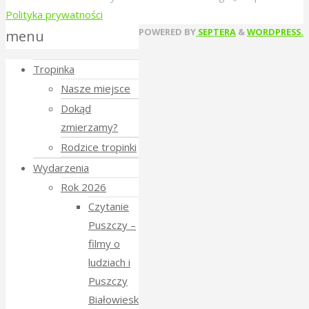
Polityka prywatności
Back
POWERED BY
SEPTERA
&
WORDPRESS.
menu
to
Tropinka
Top
Nasze miejsce
Dokąd
zmierzamy?
Rodzice tropinki
Wydarzenia
Rok 2026
Czytanie
Puszczy –
filmy o
ludziach i
Puszczy
Białowieskiej