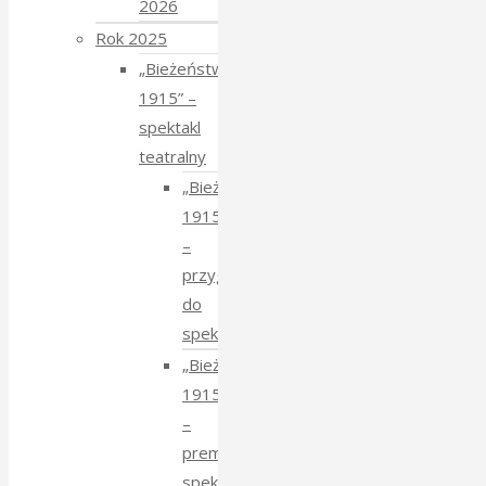
2026
Rok 2025
„Bieżeństwo
1915” –
spektakl
teatralny
„Bieżeństwo
1915”
–
przygotowania
do
spektaklu
„Bieżeństwo
1915”
–
premiera
spektaklu