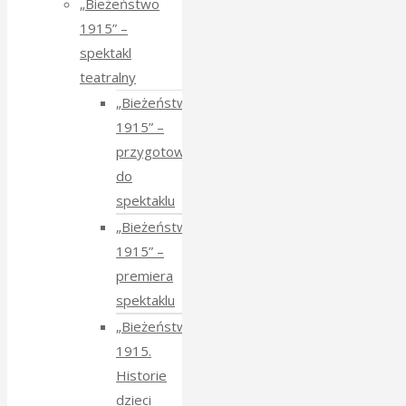
„Bieżeństwo
1915” –
spektakl
teatralny
„Bieżeństwo
1915” –
przygotowania
do
spektaklu
„Bieżeństwo
1915” –
premiera
spektaklu
„Bieżeństwo
1915.
Historie
dzieci