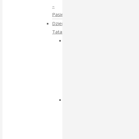
–
Pasieki
Dzień
Tatarski
Dzień
Tatarski
–
spotkanie
z
Igorem
Isajewem
Dzien
Tatarski
–
spotkanie
z