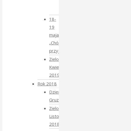
Krzysztofem
Mucharskim
18-
19
maja
„Chór
przyjechał”
Zielony
Kwiecień
2019
Rok 2018
Dzień
Gruziński
Zielony
Listopad
2018