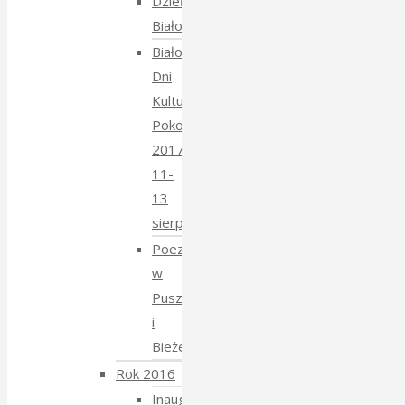
Dzień
Białoruski
Białowieskie
Dni
Kultury
Pokoju
2017
11-
13
sierpnia
Poezja
w
Puszczy
i
Bieżeństwo
Rok 2016
Inauguracja