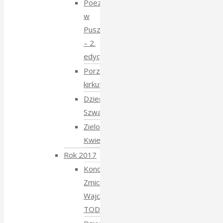
Poezja
w
Puszczy
– 2.
edycja
Porządkowanie
kirkutu
Dzień
Szwajcarski
Zielony
Kwiecień
Rok 2017
Koncert
Zmiciera
Wajciuszkiewicza
TODARA