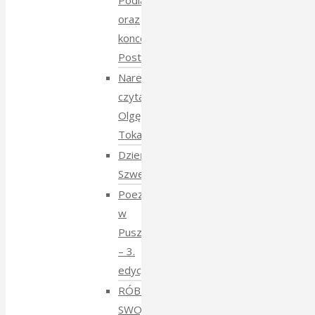
Podlasie
oraz
koncert
Postmana
Narewka
czyta
Olgę
Tokarczuk
Dzień
Szwedzki
Poezja
w
Puszczy
– 3.
edycja
RÓBMY
SWOJE