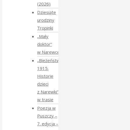
(2026)
Dziesiąte
urodziny
Tropinki
„Mały
doktor”
w Narewce
„Bieżeństwo
1915.
Historie
dzieci
z Narewki”
w trasie
Poezja w
Puszczy –
7. edycja –