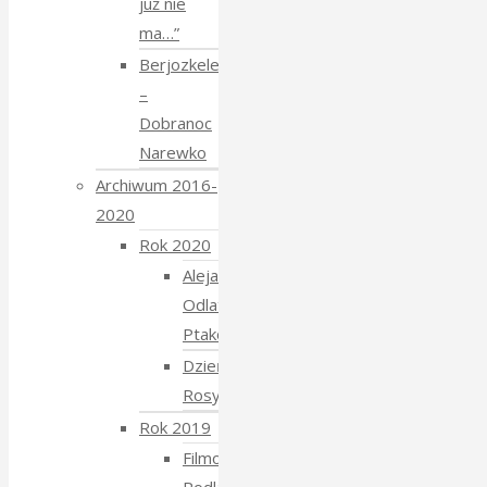
już nie
ma…”
Berjozkele
–
Dobranoc
Narewko
Archiwum 2016-
2020
Rok 2020
Aleja
Odlatujących
Ptaków
Dzień
Rosyjski
Rok 2019
Filmowe