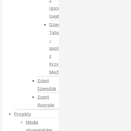
z
Igorem
Isajewem
Dzien
Tatarski
–
spotkanie
z
Krzysztofem
Mucharskim
Dzień
Szwedzki
Dzień
Rosyjski
Projekty
Media
obywatelskie