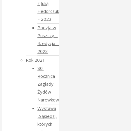
z Julią
Fiedorczuk
– 2023
Poezja w
Puszczy –
4. edycja –
2023
Rok 2021
80.
Rocznica
Zagłady
Żydów
Narewkowskich
Wystawa
„Sąsiedzi,
których