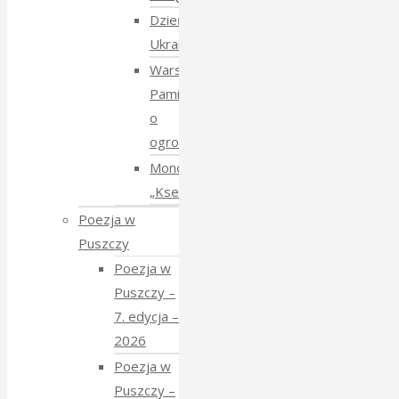
Dzień
Ukraiński
Warsztaty:
Pamiętajmy
o
ogrodach
Monodram
„Ksenia”
Poezja w
Puszczy
Poezja w
Puszczy –
7. edycja –
2026
Poezja w
Puszczy –