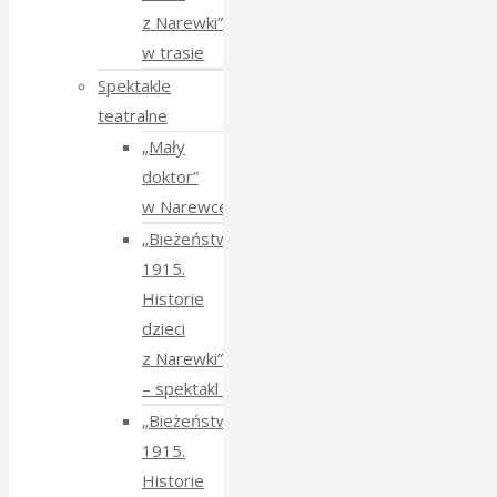
z Narewki”
w trasie
Spektakle
teatralne
„Mały
doktor”
w Narewce
„Bieżeństwo
1915.
Historie
dzieci
z Narewki”
⁠–⁠ spektakl teatralny
„Bieżeństwo
1915.
Historie