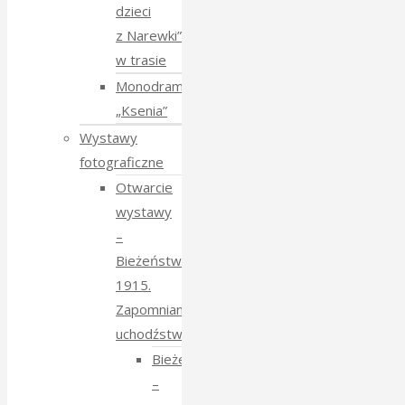
dzieci
z Narewki”
w trasie
Monodram
„Ksenia”
Wystawy
fotograficzne
Otwarcie
wystawy
–
Bieżeństwo
1915.
Zapomniane
uchodźstwo
Bieżeństwo
–