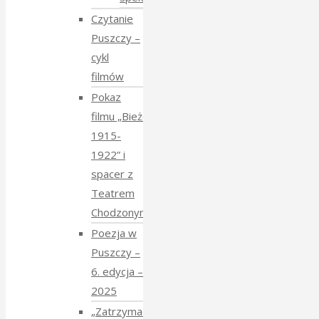
Czytanie
Puszczy –
cykl
filmów
Pokaz
filmu „Bieżeńcy
1915-
1922” i
spacer z
Teatrem
Chodzonym
Poezja w
Puszczy –
6. edycja –
2025
„Zatrzymać