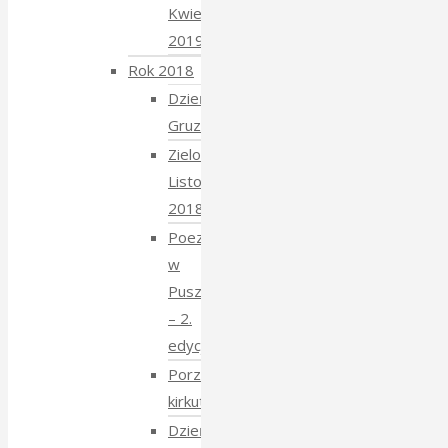
Kwiecień
2019
Rok 2018
Dzień
Gruziński
Zielony
Listopad
2018
Poezja
w
Puszczy
– 2.
edycja
Porządkowanie
kirkutu
Dzień