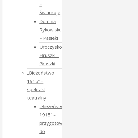
–
Świnoroje
Dom na
Rykowisku
– Pasieki
Uroczysko
Hruszki –
Gruszki
„Bieżeństwo
1915” –
spektakl
teatralny
„Bieżeństwo
1915” –
przygotowania
do