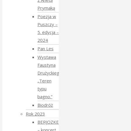
Prymaką
Poezja w
Puszczy –
5. edycja –
2024
Pan Les
Wystawa
Faustyna
Drużyckiego
„Teren
typu
bagno.”
Biodróż
Rok 2023
BERJOZKELE
– koncert