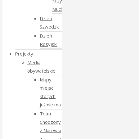
Krzysztofem
Mucharskim
Dzień
Szwedzki
Dzień
Rosyjski
Projekty
Media
obywatelskie
Mapy
miejsc,
których
już nie ma
Teatr
Chodzony
z Narewki