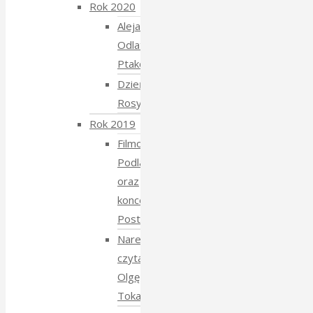
Rok 2020
Aleja
Odlatujących
Ptaków
Dzień
Rosyjski
Rok 2019
Filmowe
Podlasie
oraz
koncert
Postmana
Narewka
czyta
Olgę
Tokarczuk