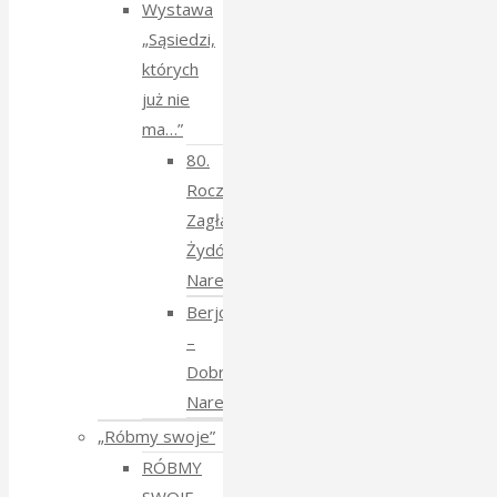
Wystawa
„Sąsiedzi,
których
już nie
ma…”
80.
Rocznica
Zagłady
Żydów
Narewkowskich
Berjozkele
–
Dobranoc
Narewko
„Róbmy swoje”
RÓBMY
SWOJE –