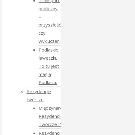
Transport
publiczny
–
przyszłość
czy
wykluczenie?
Podlaskie
ławeczki.
To tu jest
magia
Podlasia.
Rezydencje
twórcze
Międzynarodowe
Rezydencje
Twórcze 2026
Rezydencje