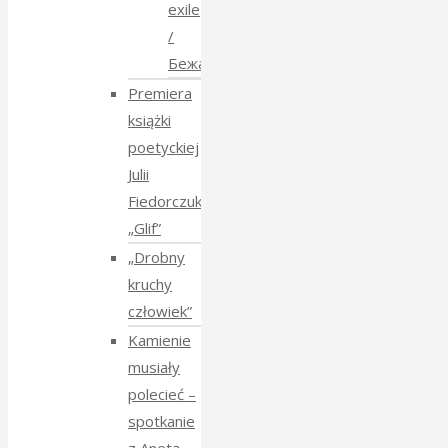
exile
/
Бежанства
Premiera
książki
poetyckiej
Julii
Fiedorczuk
„Glif”
„Drobny
kruchy
człowiek”
Kamienie
musiały
polecieć –
spotkanie
z Anetą