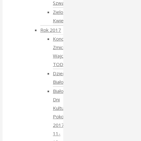
Szwajcarski
Zielony
Kwiecień
Rok 2017
Koncert
Zmiciera
Wajciuszkiewicza
TODARA
Dzień
Białoruski
Białowieskie
Dni
Kultury
Pokoju
2017
11-