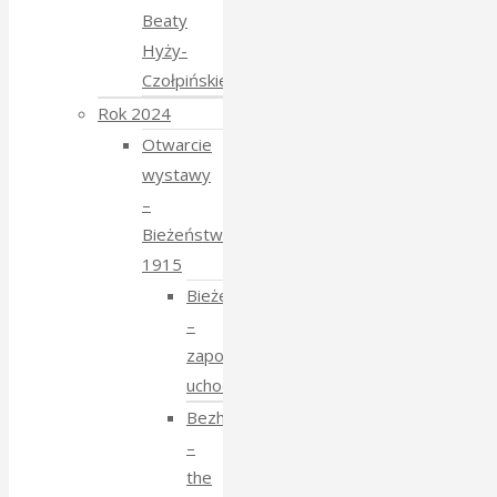
Beaty
Hyży-
Czołpińskiej
Rok 2024
Otwarcie
wystawy
–
Bieżeństwo
1915
Bieżeństwo
–
zapomniane
uchodźstwo
Bezhenstvo
–
the