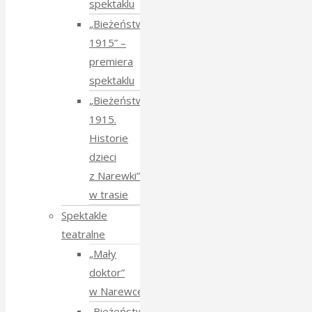
spektaklu
„Bieżeństwo
1915” –
premiera
spektaklu
„Bieżeństwo
1915.
Historie
dzieci
z Narewki”
w trasie
Spektakle
teatralne
„Mały
doktor”
w Narewce
„Bieżeństwo