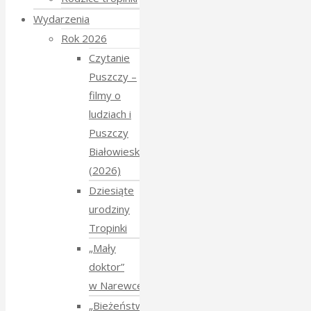
Wydarzenia
Rok 2026
Czytanie
Puszczy –
filmy o
ludziach i
Puszczy
Białowieskiej
(2026)
Dziesiąte
urodziny
Tropinki
„Mały
doktor”
w Narewce
„Bieżeństwo