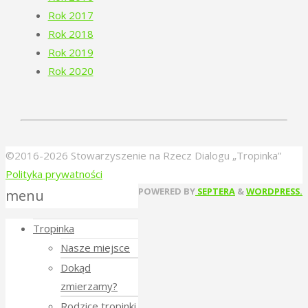
Rok 2017
Rok 2018
Rok 2019
Rok 2020
©2016-2026 Stowarzyszenie na Rzecz Dialogu „Tropinka”
Polityka prywatności
Back
POWERED BY
SEPTERA
&
WORDPRESS.
menu
to
Tropinka
Top
Nasze miejsce
Dokąd
zmierzamy?
Rodzice tropinki