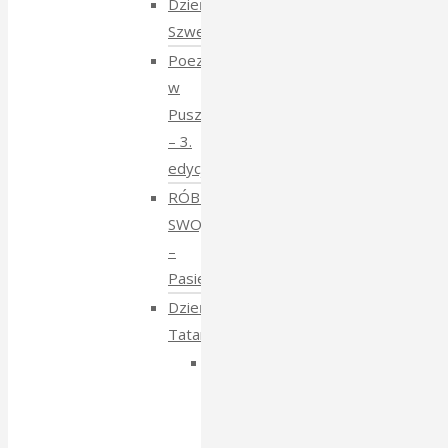
Dzień
Szwedzki
Poezja
w
Puszczy
– 3.
edycja
RÓBMY
SWOJE
–
Pasieki
Dzień
Tatarski
Dzień
Tatarski
–
spotkanie