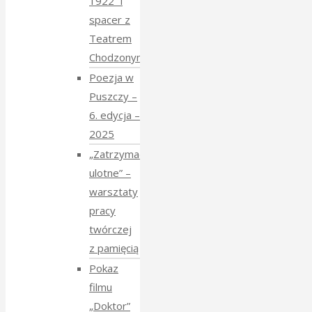
1922” i
spacer z
Teatrem
Chodzonym
Poezja w
Puszczy –
6. edycja –
2025
„Zatrzymać
ulotne” –
warsztaty
pracy
twórczej
z pamięcią
Pokaz
filmu
„Doktor”