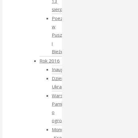
13
sierpnia
Poezja
w
Puszczy
i
Bieżeństwo
Rok 2016
Inauguracja
Dzień
Ukraiński
Warsztaty:
Pamiętajmy
o
ogrodach
Monodram
„Ksenia”