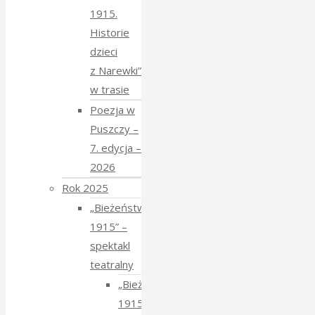
1915.
Historie
dzieci
z Narewki”
w trasie
Poezja w
Puszczy –
7. edycja –
2026
Rok 2025
„Bieżeństwo
1915” –
spektakl
teatralny
„Bieżeństwo
1915”