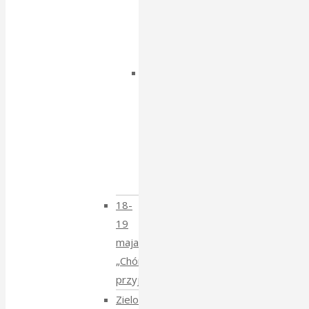
z
Igorem
Isajewem
Dzien
Tatarski
–
spotkanie
z
Krzysztofem
Mucharskim
18-
19
maja
„Chór
przyjechał”
Zielony