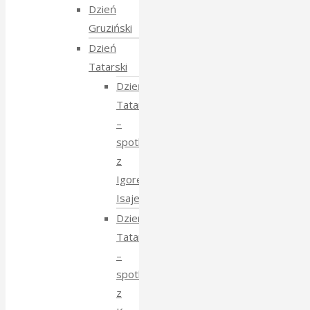
Dzień
Gruziński
Dzień
Tatarski
Dzień
Tatarski
–
spotkanie
z
Igorem
Isajewem
Dzien
Tatarski
–
spotkanie
z