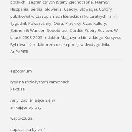
polskich i zagranicznych (Stany Zjednoczone, Niemcy,
Hiszpania, Serbia, Słowenia, Czechy, Słowacja). Utwory
publikował w czasopismach literackich i kulturalnych (m.in.
Tygodnik Powszechny, Odra, Przekrój, Czas Kultury,
Zeichen & Wunder, Sodobnost, Cordite Poetry Review). W
latach 2003-2005 redaktor Magazynu Literackiego Kursywa.
Był również redaktorem działu poezji w dwutygodniku
ArtPAPIER.
egzotarium
rysy na rozłożystych ramionach
kaktusa.
rany, zabliźniające się w
znikające wyrazy
współczucia.
napisał: „tu byłem“ –