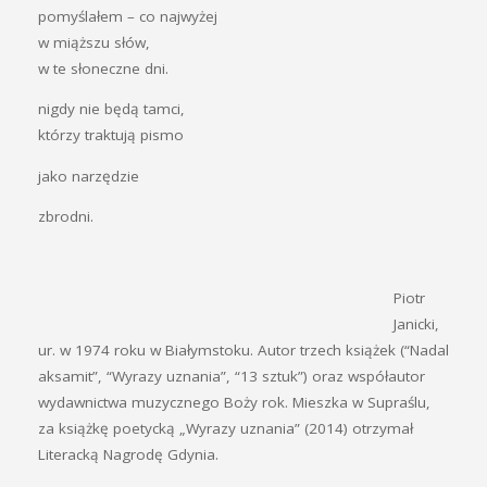
pomyślałem – co najwyżej
w miąższu słów,
w te słoneczne dni.
nigdy nie będą tamci,
którzy traktują pismo
jako narzędzie
zbrodni.
Piotr
Janicki,
ur. w 1974 roku w Białymstoku. Autor trzech książek (“Nadal
aksamit”, “Wyrazy uznania”, “13 sztuk”) oraz współautor
wydawnictwa muzycznego Boży rok. Mieszka w Supraślu,
za książkę poetycką „Wyrazy uznania” (2014) otrzymał
Literacką Nagrodę Gdynia.