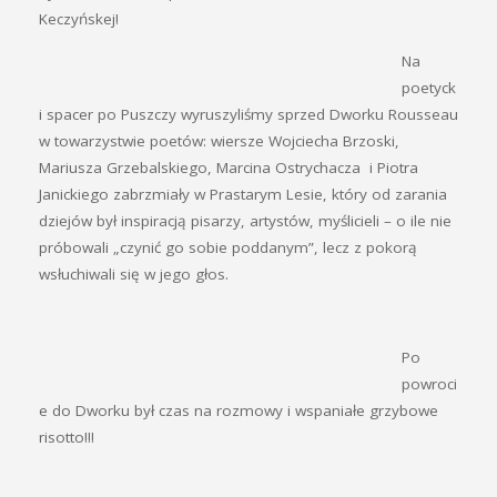
Keczyńskej!
Na
poetyck
i spacer po Puszczy wyruszyliśmy sprzed Dworku Rousseau
w towarzystwie poetów: wiersze Wojciecha Brzoski,
Mariusza Grzebalskiego, Marcina Ostrychacza i Piotra
Janickiego zabrzmiały w Prastarym Lesie, który od zarania
dziejów był inspiracją pisarzy, ar
tystów, myślicieli – o ile nie
próbowali
„
czynić go sobie poddanym
”
, lecz z pokorą
wsłuchiwali się w jego głos.
Po
powroci
e do Dworku był czas na rozmowy i wspaniałe grzybowe
risotto!!!