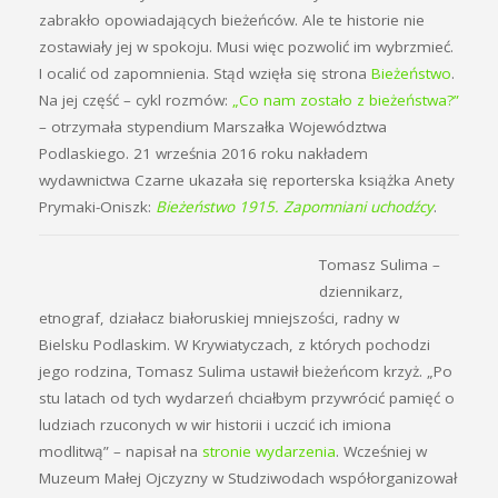
zabrakło opowiadających bieżeńców. Ale te historie nie
zostawiały jej w spokoju. Musi więc pozwolić im wybrzmieć.
I ocalić od zapomnienia. Stąd wzięła się strona
Bieżeństwo
.
Na jej część – cykl rozmów:
„Co nam zostało z bieżeństwa?”
– otrzymała stypendium Marszałka Województwa
Podlaskiego. 21 września 2016 roku nakładem
wydawnictwa Czarne ukazała się reporterska książka Anety
Prymaki-Oniszk:
Bieżeństwo 1915. Zapomniani uchodźcy
.
Tomasz Sulima –
dziennikarz,
etnograf, działacz białoruskiej mniejszości, radny w
Bielsku Podlaskim. W Krywiatyczach, z których pochodzi
jego rodzina, Tomasz Sulima ustawił bieżeńcom krzyż. „Po
stu latach od tych wydarzeń chciałbym przywrócić pamięć o
ludziach rzuconych w wir historii i uczcić ich imiona
modlitwą” – napisał na
stronie wydarzenia
. Wcześniej w
Muzeum Małej Ojczyzny w Studziwodach współorganizował