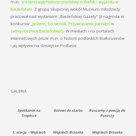
m.in.
inscenizację historyczną bitwy o Bielsk i wyjazdu w
bieżeństwo.
Z grupą skupionej wokół Muzeum młodzieży
pracował nad wydaniem „Bieżeńskiej Gazety” (II nagroda w
konkursie
„Jestem, bo wrócili. Przywracanie pamięci w
setną rocznicę bieżeństwa”)
. W mediach i na portalach
internetowych pisze m.in. o historii podlaskich Białorusinów
i jej wpływie na dzisiejsze Podlasie.
GALERIA
Spotkanie na
Gotowi do startu
Ruszamy z poezją do
Tropince
Puszczy
1. stacja – Wojciech
Wojciech Brzoska
Wojciech Brzoska