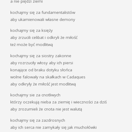
a nie piędzi ziemi
kochajmy się za fundamentalistów
aby ukamienowali własne demony
kochajmy się za księży
aby zrzucili celibat i odkryli że miłość
też może być modlitwą
kochajmy się za siostry zakonne
aby rozrzuciły włosy aby ich piersi
konające od braku dotyku słońca
wolne falowały na skałkach w Cadaques
aby odkryły że miłość jest modlitwą
kochajmy sie za cnotliwych
którzy oczekują nieba za ziemię i wieczności za dziś
aby zrozumieli że cnota nie jest walutą
kochajmy się za zazdrosnych
aby ich serca nie zamykały się jak muchołówki