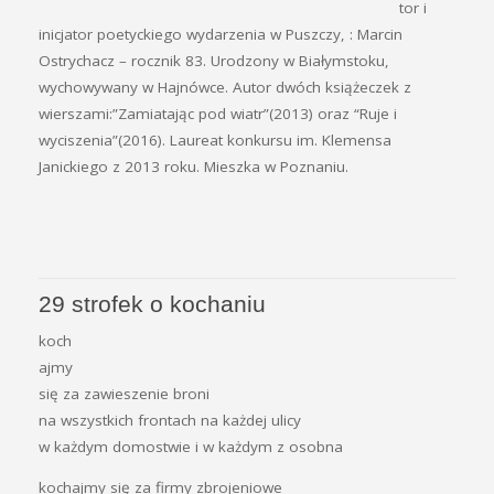
tor i
inicjator poetyckiego wydarzenia w Puszczy, : Marcin
Ostrychacz – rocznik 83. Urodzony w Białymstoku,
wychowywany w Hajnówce. Autor dwóch książeczek z
wierszami:”Zamiatając pod wiatr”(2013) oraz “Ruje i
wyciszenia”(2016). Laureat konkursu im. Klemensa
Janickiego z 2013 roku. Mieszka w Poznaniu.
29 strofek o kochaniu
koch
ajmy
się za zawieszenie broni
na wszystkich frontach na każdej ulicy
w każdym domostwie i w każdym z osobna
kochajmy się za firmy zbrojeniowe