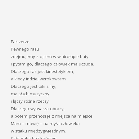
Fałszerze
Pewnego razu
zdejmujemy z ojcem w wiatrołapie buty
i pytam go, dlaczego człowiek ma uczucia.
Dlaczego raz jest kinestetykiem,
a kiedy indziej wzrokowcem.
Dlaczego jest taki silny,
ma słuch muzyczny
i łączy różne rzeczy.
Dlaczego wytwarza obrazy,
a potem przenosi je z miejsca na miejsce.
Mam – mówię – na myśli człowieka
w statku międzygwiezdnym.
Człowieka bez kończyn,