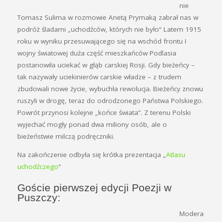
nie
Tomasz Sulima w rozmowie Anetą Prymaką zabrał nas w
podróż śladami „uchodźców, których nie było“ Latem 1915
roku w wyniku przesuwającego się na wschód frontu I
wojny światowej duża część mieszkańców Podlasia
postanowiła uciekać w głąb carskiej Rosji. Gdy bieżeńcy –
tak nazywały uciekinierów carskie władze – z trudem
zbudowali nowe życie, wybuchła rewolucja. Bieżeńcy znowu
ruszyli w drogę, teraz do odrodzonego Państwa Polskiego.
Powrót przynosi kolejne „końce świata”. Z terenu Polski
wyjechać mogły ponad dwa miliony osób, ale o
bieżeństwie milczą podręczniki.
Na zakończenie odbyła się krótka prezentacja „
Atlasu
uchodźczego
“
Goście pierwszej edycji Poezji w
Puszczy:
Modera