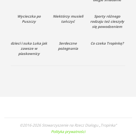
Wycieczka po
Niektórzy musieli
Sporty różnego
Puszczy
tańczyć
rodzaju też cieszyły
się powodzeniem
dzieci i suka Luka jak
Serdeczne
Co czeka Tropinkę?
zawsze w
pożegnania
piaskownicy
©2016-2026 Stowarzyszenie na Rzecz Dialogu „Tropinka”
Polityka prywatności