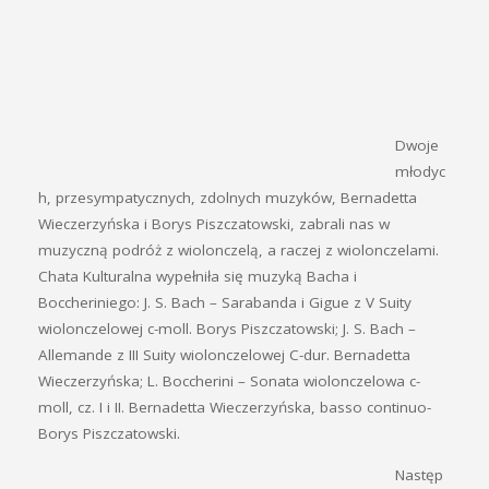
Dwoje
młodyc
h, przesympatycznych, zdolnych muzyków, Bernadetta
Wieczerzyńska i Borys Piszczatowski, zabrali nas w
muzyczną podróż z wiolonczelą, a raczej z wiolonczelami.
Chata Kulturalna wypełniła się muzyką Bacha i
Boccheriniego:
J. S. Bach – Sarabanda i Gigue z V Suity
wiolonczelowej c-moll. Borys Piszczatowski
;
J. S. Bach –
Allemande z III Suity wiolonczelowej C-dur. Bernadetta
Wieczerzyńska
;
L. Boccherini – Sonata wiolonczelowa c-
moll, cz. I i II. Bernadetta Wieczerzyńska, basso continuo-
Borys Piszczatowski
.
Następ