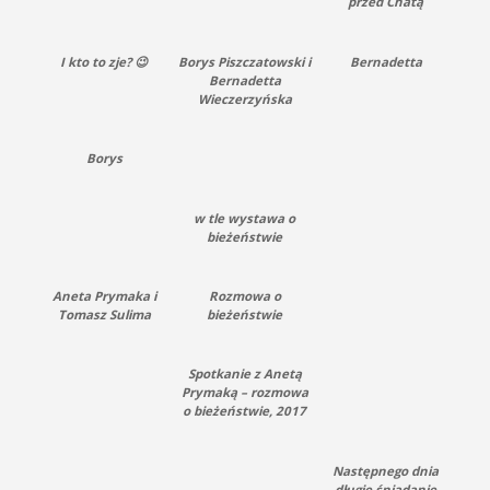
przed Chatą
I kto to zje? 😉
Borys Piszczatowski i
Bernadetta
Bernadetta
Wieczerzyńska
Borys
w tle wystawa o
bieżeństwie
Aneta Prymaka i
Rozmowa o
Tomasz Sulima
bieżeństwie
Spotkanie z Anetą
Prymaką – rozmowa
o bieżeństwie, 2017
Następnego dnia
długie śniadanie