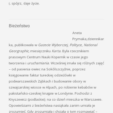
i, spójrz, daje życie.
Bieżeństwo
Aneta
Prymaka,dziennikar
ka, publikowała w
Gazecie Wyborczej
,
Polityce
,
National
Georgraphic,
miesięczniku
Karta
. Była rzecznikiem
prasowym Centrum Nauki Kopernik w czasie jego
tworzenia i
uruchamiania
. Wcześniej imała się różnych zajęć
– od pasienia owiec na Sokólszczyźnie, poprzez
księgowanie faktur tureckiej odzieżówki w
podwarszawskich Ząbkach i budowanie obory w
szwajcarskiej wiosce w Alpach, po robienie kebabów w
pakistańsko-czeskiej knajpie w Londynie. Pochodzi z
Knyszewicz (podlaskie); na co dzień mieszka w Warszawie.
Opowieściami z bieżeństwa nasiąkała zanim umiała je
zrozumieć. Gdy zrozumiała i chciała o tym rozmawiać –