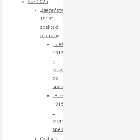
Rok 2025
„Bieżeństwo
1915” –
spektakl
teatralny
„Bieżeństwo
1915”
–
przygotowania
do
spektaklu
„Bieżeństwo
1915”
–
premiera
spektaklu
Czytanie