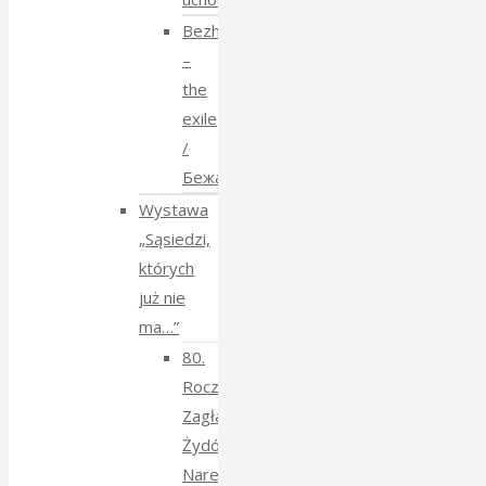
Bezhenstvo
–
the
exile
/
Бежанства
Wystawa
„Sąsiedzi,
których
już nie
ma…”
80.
Rocznica
Zagłady
Żydów
Narewkowskich