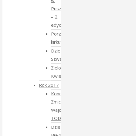
w
Puszczy
– 2.
edycja
Porządkowanie
kirkutu
Dzień
Szwajcarski
Zielony
Kwiecień
Rok 2017
Koncert
Zmiciera
Wajciuszkiewicza
TODARA
Dzień
Białoruski