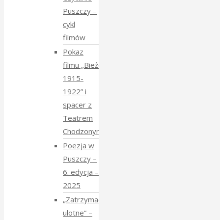
Puszczy –
cykl
filmów
Pokaz
filmu „Bieżeńcy
1915-
1922” i
spacer z
Teatrem
Chodzonym
Poezja w
Puszczy –
6. edycja –
2025
„Zatrzymać
ulotne” –