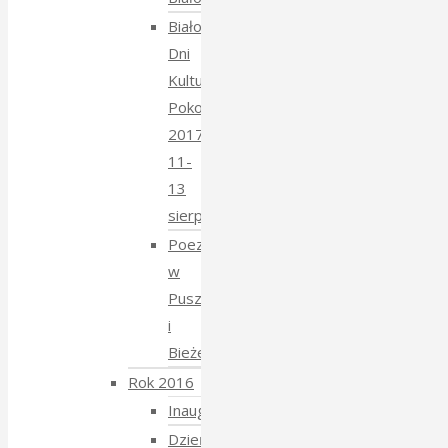
Białowieskie
Dni
Kultury
Pokoju
2017
11-
13
sierpnia
Poezja
w
Puszczy
i
Bieżeństwo
Rok 2016
Inauguracja
Dzień