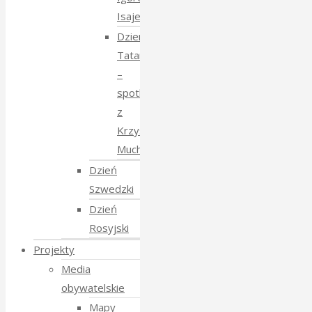
Isajewem
Dzien
Tatarski
–
spotkanie
z
Krzysztofem
Mucharskim
Dzień
Szwedzki
Dzień
Rosyjski
Projekty
Media
obywatelskie
Mapy