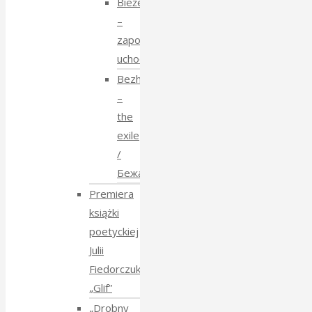
Bieżeństwo
–
zapomniane
uchodźstwo
Bezhenstvo
–
the
exile
/
Бежанства
Premiera
książki
poetyckiej
Julii
Fiedorczuk
„Glif”
„Drobny