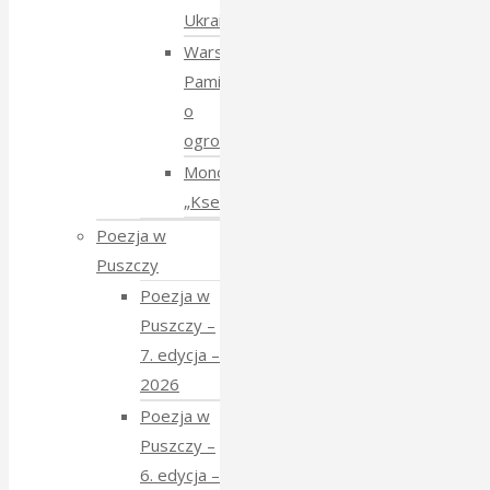
Ukraiński
Warsztaty:
Pamiętajmy
o
ogrodach
Monodram
„Ksenia”
Poezja w
Puszczy
Poezja w
Puszczy –
7. edycja –
2026
Poezja w
Puszczy –
6. edycja –