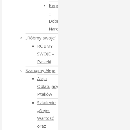
Berjozkele
–
Dobranoc
Narewko
„Róbmy swoje”
RÓBMY
SWOJE –
Pasieki
Szanujmy Aleje
Aleja
Odlatujących
Ptaków
Szkolenie
„Aleje:
Wartość
oraz