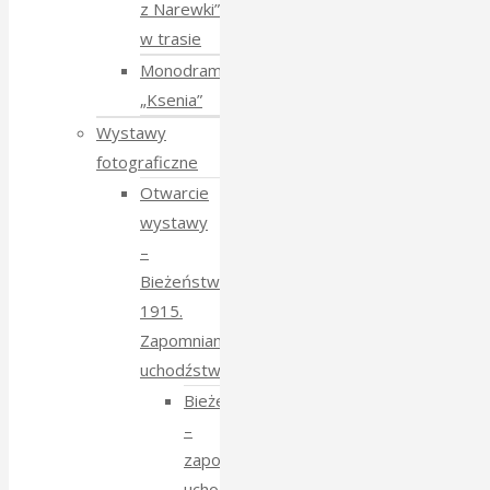
z Narewki”
w trasie
Monodram
„Ksenia”
Wystawy
fotograficzne
Otwarcie
wystawy
–
Bieżeństwo
1915.
Zapomniane
uchodźstwo
Bieżeństwo
–
zapomniane
uchodźstwo