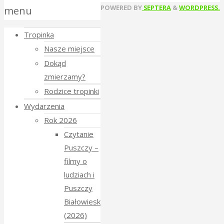
Back
POWERED BY
SEPTERA
&
WORDPRESS.
menu
to
Tropinka
Top
Nasze miejsce
Dokąd
zmierzamy?
Rodzice tropinki
Wydarzenia
Rok 2026
Czytanie
Puszczy –
filmy o
ludziach i
Puszczy
Białowieskiej
(2026)