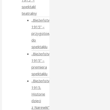
1915” –
spektakl
teatralny
„Bieżeństwo
1915” –
przygotowania
do
spektaklu
„Bieżeństwo
1915” –
premiera
spektaklu
„Bieżeństwo
1915.
Historie
dzieci
z Narewki”