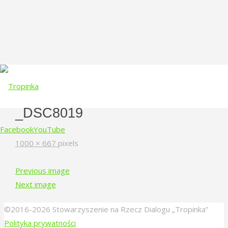
_DSC8019
Facebook
YouTube
Full
1000 × 667
pixels
size
Skip
Previous image
to
Next image
content
©2016-2026 Stowarzyszenie na Rzecz Dialogu „Tropinka”
Polityka prywatności