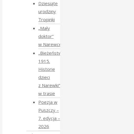
Dziesiąte
urodziny
Tropinki
„Mały
doktor”
w Narewce
„Bieżeństwo
1915.
Historie
dzieci
z Narewki”
w trasie
Poezja w
Puszczy –
7. edycja –
2026