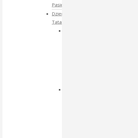
Pasieki
Dzień
Tatarski
Dzień
Tatarski
–
spotkanie
z
Igorem
Isajewem
Dzien
Tatarski
–
spotkanie
z
Krzysztofem