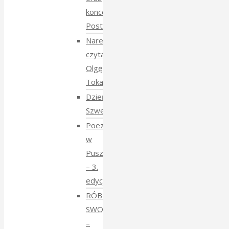
koncert
Postmana
Narewka
czyta
Olgę
Tokarczuk
Dzień
Szwedzki
Poezja
w
Puszczy
– 3.
edycja
RÓBMY
SWOJE
–