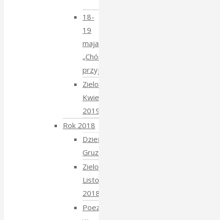
Mucharskim
18-
19
maja
„Chór
przyjechał”
Zielony
Kwiecień
2019
Rok 2018
Dzień
Gruziński
Zielony
Listopad
2018
Poezja