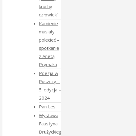
kruchy
człowiek”
Kamienie
musiały
polecieć –
spotkanie
z Anetą
Prymaką
Poezja w
Puszczy –
5. edycja –
2024
Pan Les
Wystawa
Faustyna
Drużyckiego