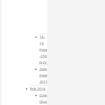
–
spotkanie
z
Krzysztofem
Mucharskim
18-
19
maja
„Chór
przyjechał”
Zielony
Kwiecień
2019
Rok 2018
Dzień
Gruziński