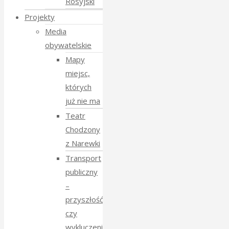
Rosyjski
Projekty
Media
obywatelskie
Mapy
miejsc,
których
już nie ma
Teatr
Chodzony
z Narewki
Transport
publiczny
–
przyszłość
czy
wykluczenie?