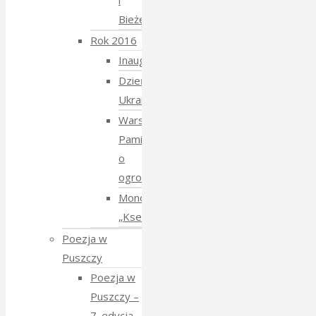
i
Bieżeństwo
Rok 2016
Inauguracja
Dzień
Ukraiński
Warsztaty:
Pamiętajmy
o
ogrodach
Monodram
„Ksenia”
Poezja w
Puszczy
Poezja w
Puszczy –
7. edycja –