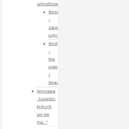
uchodźstwo
Bieżeństwo
–
zapomniane
uchodźstwo
Bezhenstvo
–
the
exile
/
Бежанства
Wystawa
„Sąsiedzi,
których
już nie
ma…”