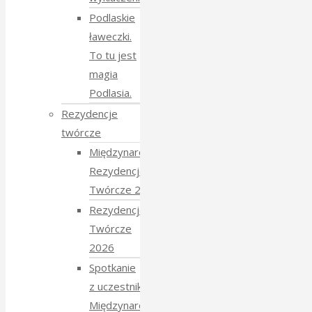
Podlaskie
ławeczki.
To tu jest
magia
Podlasia.
Rezydencje
twórcze
Międzynarodowe
Rezydencje
Twórcze 2026
Rezydencje
Twórcze
2026
Spotkanie
z uczestnikami
Międzynarodowych