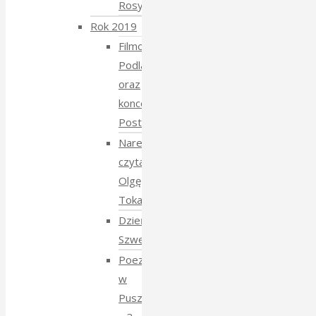
Rosyjski
Rok 2019
Filmowe
Podlasie
oraz
koncert
Postmana
Narewka
czyta
Olgę
Tokarczuk
Dzień
Szwedzki
Poezja
w
Puszczy