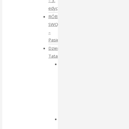
– 3.
edycja
RÓBMY
SWOJE
–
Pasieki
Dzień
Tatarski
Dzień
Tatarski
–
spotkanie
z
Igorem
Isajewem
Dzien
Tatarski