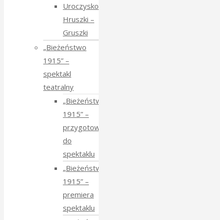
Uroczysko
Hruszki –
Gruszki
„Bieżeństwo
1915” –
spektakl
teatralny
„Bieżeństwo
1915” –
przygotowania
do
spektaklu
„Bieżeństwo
1915” –
premiera
spektaklu