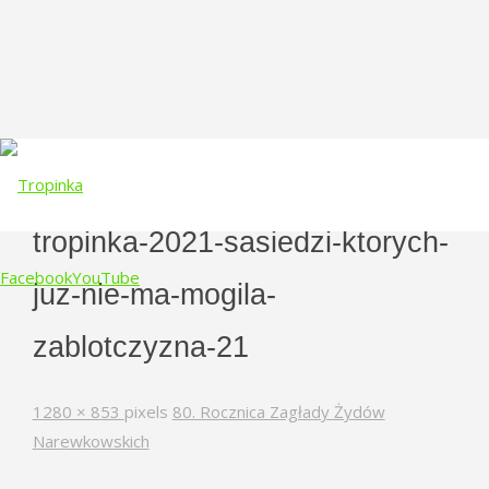
tropinka-2021-sasiedzi-ktorych-
Facebook
YouTube
juz-nie-ma-mogila-
Skip
zablotczyzna-21
to
content
Full
1280 × 853
pixels
80. Rocznica Zagłady Żydów
size
Narewkowskich