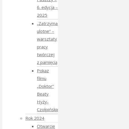
6. edycja –
2025
„Zatrzymać
ulotne” –
warsztaty
pracy
twórczej
z pamięcią
Pokaz
filmu
„Doktor”
Beaty
Hyży-
Czołpińskiej
Rok 2024
Otwarcie