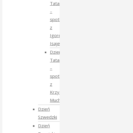
Tatarski
–
spotkanie
z
Igorem
Isajewem
Dzien
Tatarski
–
spotkanie
z
Krzysztofem
Mucharskim
Dzień
Szwedzki
Dzień