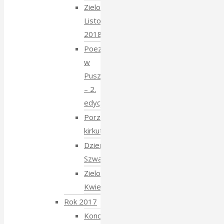
Zielony
Listopad
2018
Poezja
w
Puszczy
– 2.
edycja
Porządkowanie
kirkutu
Dzień
Szwajcarski
Zielony
Kwiecień
Rok 2017
Koncert