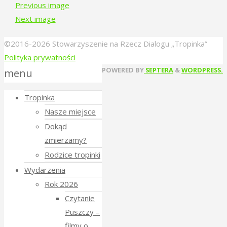
Previous image
Next image
©2016-2026 Stowarzyszenie na Rzecz Dialogu „Tropinka”
Polityka prywatności
Back
POWERED BY
SEPTERA
&
WORDPRESS.
menu
to
Tropinka
Top
Nasze miejsce
Dokąd
zmierzamy?
Rodzice tropinki
Wydarzenia
Rok 2026
Czytanie
Puszczy –
filmy o