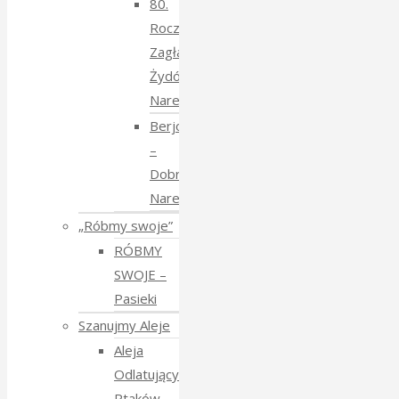
80.
Rocznica
Zagłady
Żydów
Narewkowskich
Berjozkele
–
Dobranoc
Narewko
„Róbmy swoje”
RÓBMY
SWOJE –
Pasieki
Szanujmy Aleje
Aleja
Odlatujących
Ptaków