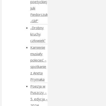
poetyckiej
Julii
Fiedorczuk
„Glif”
„Drobny
kruchy
człowiek”
Kamienie
musiały
polecieć –
spotkanie
z Anetą
Prymaką
Poezja w
Puszczy –
5. edycja –
2024