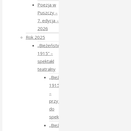
Poezja w
Puszczy –
7. edycja –
2026
Rok 2025
„Bieżeństwo
1915” –
spektakl
teatralny
„Bieżeństwo
1915”
–
przygotowania
do
spektaklu
„Bieżeństwo