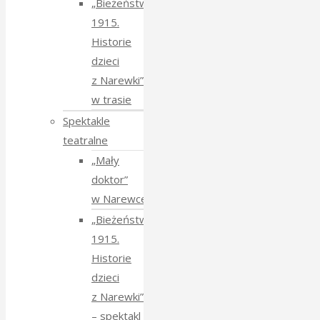
„Bieżeństwo
1915.
Historie
dzieci
z Narewki”
w trasie
Spektakle
teatralne
„Mały
doktor”
w Narewce
„Bieżeństwo
1915.
Historie
dzieci
z Narewki”
⁠–⁠ spektakl teatralny