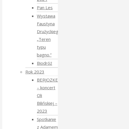
Pan Les
Wystawa
Faustyna
Drużyckiego
„Teren
typu
bagno.”
Biodróż
Rok 2023
BERJOZKELE
– koncert
Oli
Bilińskiej –
2023
Spotkanie
z Adamem