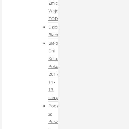
Zmiciera
Wajciuszkiewicza
TODARA
Dzień
Białoruski
Białowieskie
Dni
Kultury
Pokoju
2017
11-
13
sierpnia
Poezja
w
Puszczy