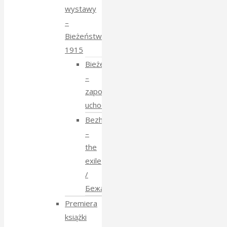
wystawy
–
Bieżeństwo
1915
Bieżeństwo
–
zapomniane
uchodźstwo
Bezhenstvo
–
the
exile
/
Бежанства
Premiera
książki