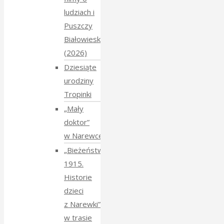
ludziach i
Puszczy
Białowieskiej
(2026)
Dziesiąte
urodziny
Tropinki
„Mały
doktor”
w Narewce
„Bieżeństwo
1915.
Historie
dzieci
z Narewki”
w trasie