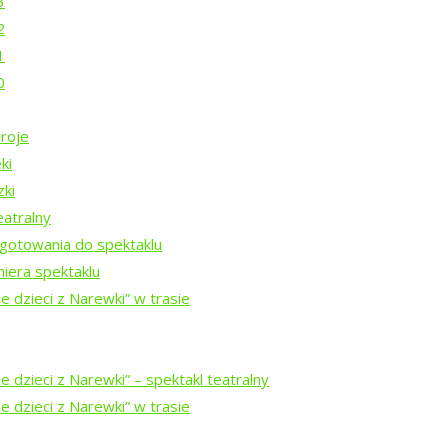
3
2
1
0
roje
nie?
ki
zki
eatralny
gotowania do spektaklu
iera spektaklu
Rezydencji Twórczych 2026
e dzieci z Narewki” w trasie
Rezydencji Twórczych 2025
 dzieci z Narewki” ⁠–⁠ spektakl teatralny
e dzieci z Narewki” w trasie
Rezydencji Twórczych 2024