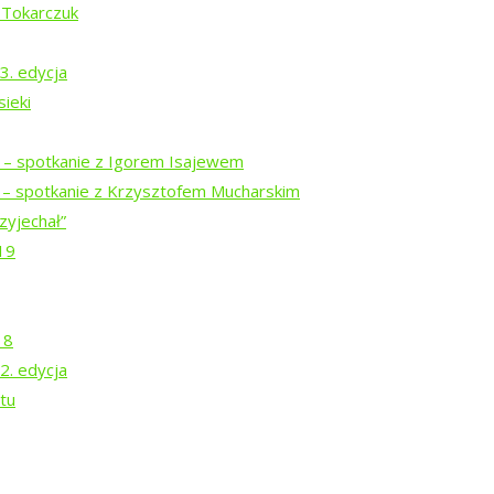
 Tokarczuk
3. edycja
agno.”
ieki
i – spotkanie z Igorem Isajewem
i – spotkanie z Krzysztofem Mucharskim
zyjechał”
19
18
2. edycja
tu