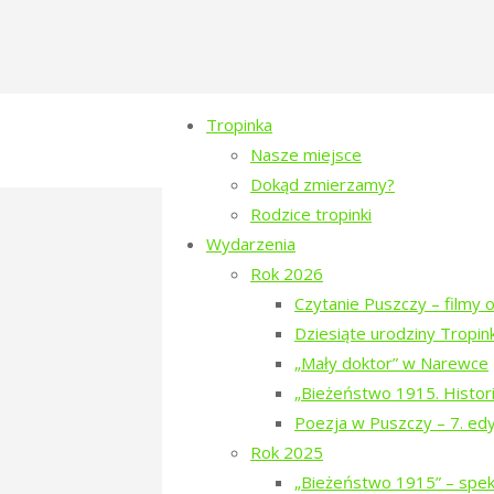
Tropinka
Nasze miejsce
Dokąd zmierzamy?
Rodzice tropinki
jo5eBlDRqyqI6rZ0
Wydarzenia
Rok 2026
8QLPkiUQCkIcywa
Czytanie Puszczy – filmy o
Dziesiąte urodziny Tropink
Full
802 × 599
pixels
„Mały doktor” w Narewce
size
„Bieżeństwo 1915. Histori
Poezja w Puszczy – 7. ed
Wystawa
Rok 2025
Previous image
„Bieżeństwo 1915” – spekt