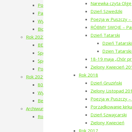
Narewka czyta Olgę
Poezja w Puszczy – 5. edycja – 2024
Dzień Szwedzki
Pan Les
Poezja w Puszczy – 
Wystawa Faustyna Drużyckiego „Teren typu b
RÓBMY SWOJE – Pas
Biodróż
Dzień Tatarski
Rok 2023
Dzień Tatarsk
BERJOZKELE – koncert Oli Bilińskiej – 2023
Dzien Tatarsk
Spotkanie z Adamem Wajrakiem – 2023
18-19 maja „Chór pr
Spotkanie z Julią Fiedorczuk – 2023
Zielony Kwiecień 20
Poezja w Puszczy – 4. edycja – 2023
Rok 2018
Rok 2021
Dzień Gruziński
80. Rocznica Zagłady Żydów Narewkowskich
Zielony Listopad 20
Wystawa „Sąsiedzi, których już nie ma…”
Poezja w Puszczy – 
Berjozkele – Dobranoc Narewko
Porządkowanie kirku
Archiwum 2016-2020
Dzień Szwajcarski
Rok 2020
Zielony Kwiecień
Aleja Odlatujących Ptaków
Rok 2017