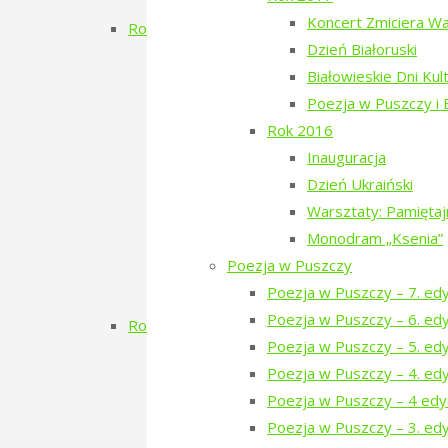
Dzień Rosyjski
Koncert Zmiciera W
Rok 2019
Dzień Białoruski
Filmowe Podlasie oraz koncert Postman
Białowieskie Dni Kul
Narewka czyta Olgę Tokarczuk
Poezja w Puszczy i
Dzień Szwedzki
Rok 2016
Poezja w Puszczy – 3. edycja
Inauguracja
RÓBMY SWOJE – Pasieki
Dzień Ukraiński
Dzień Tatarski
Warsztaty: Pamięta
Dzień Tatarski – spotkanie z Igo
Monodram „Ksenia”
Dzien Tatarski – spotkanie z Krz
Poezja w Puszczy
18-19 maja „Chór przyjechał”
Poezja w Puszczy – 7. ed
Zielony Kwiecień 2019
Poezja w Puszczy – 6. ed
Rok 2018
Poezja w Puszczy – 5. ed
Dzień Gruziński
Poezja w Puszczy – 4. ed
Zielony Listopad 2018
Poezja w Puszczy – 4 edy
Poezja w Puszczy – 2. edycja
Poezja w Puszczy – 3. edy
Porządkowanie kirkutu