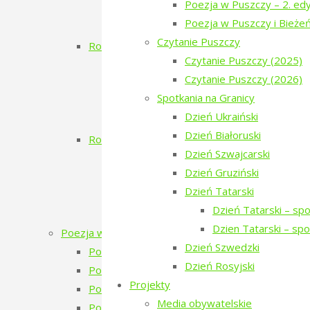
Poezja w Puszczy – 2. edy
Dzień Szwajcarski
Poezja w Puszczy i Bieże
Zielony Kwiecień
Czytanie Puszczy
Rok 2017
Czytanie Puszczy (2025)
Koncert Zmiciera Wajciuszkiewicza TO
Czytanie Puszczy (2026)
Dzień Białoruski
Spotkania na Granicy
Białowieskie Dni Kultury Pokoju 2017 11
Dzień Ukraiński
Poezja w Puszczy i Bieżeństwo
Dzień Białoruski
Rok 2016
Dzień Szwajcarski
Inauguracja
Dzień Gruziński
Dzień Ukraiński
Dzień Tatarski
Warsztaty: Pamiętajmy o ogrodach
Dzień Tatarski – sp
Monodram „Ksenia”
Dzien Tatarski – sp
Poezja w Puszczy
Dzień Szwedzki
Poezja w Puszczy – 7. edycja – 2026
Dzień Rosyjski
Poezja w Puszczy – 6. edycja – 2025
Projekty
Poezja w Puszczy – 5. edycja – 2024
Media obywatelskie
Poezja w Puszczy – 4. edycja – 2023