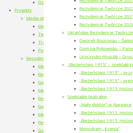
Rezydencje Twórcze 202
Dzień Rosyjski
Rezydencje Twórcze 202
Projekty
Rezydencje Twórcze 202
Media obywatelskie
Rezydencje Twórcze 202
Mapy miejsc, których już nie ma
Ukraińskie Rezydencje Twórcze
Teatr Chodzony z Narewki
Dworek Rousseau – Świno
Transport publiczny – przyszłość czy wyklucze
Dom na Rykowisku – Pasie
Podlaskie ławeczki. To tu jest magia Podlasia.
Uroczysko Hruszki – Grus
Rezydencje twórcze
„Bieżeństwo 1915” – spektakl t
Międzynarodowe Rezydencje Twórcze 2026
„Bieżeństwo 1915” – przy
Rezydencje Twórcze 2026
„Bieżeństwo 1915” – prem
Spotkanie z uczestnikami Międzynarodowych 
„Bieżeństwo 1915. Histori
Międzynarodowe Rezydencje Twórcze 2025
Spektakle teatralne
Rezydencje Twórcze 2025
„Mały doktor” w Narewce
Spotkanie z uczestnikami Międzynarodowych 
„Bieżeństwo 1915. Historie
Międzynarodowe Rezydencje Twórcze 2024
„Bieżeństwo 1915. Histori
Rezydencje Twórcze 2024
Monodram „Ksenia”
Spotkanie z uczestnikami Międzynarodowych 