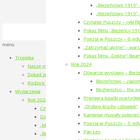
Next image
„Bieżeństwo 1915” 
„Bieżeństwo 1915” –
Czytanie Puszczy – cykl f
©2016-2026 Stowarzyszenie na Rzecz Dial
Pokaz filmu „Bieżeńcy 19
Polityka prywatności
Poezja w Puszczy – 6. ed
Back
menu
„Zatrzymać ulotne” – wars
to
Pokaz filmu „Doktor” Beat
Tropinka
Top
Rok 2024
Nasze miejsce
Otwarcie wystawy – Bież
Dokąd zmierzamy?
Bieżeństwo – zapo
Rodzice tropinki
Bezhenstvo – the ex
Wydarzenia
Premiera książki poetyckiej 
Rok 2026
„Drobny kruchy człowiek”
Czytanie Puszczy – filmy o ludziach i Puszczy 
Kamienie musiały polecieć
Dziesiąte urodziny Tropinki
Poezja w Puszczy – 5. ed
„Mały doktor” w Narewce
Pan Les
„Bieżeństwo 1915. Historie dzieci z Narewki” 