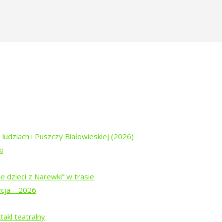
wLEr_j38vocLO4bTdJ1MeIpAw8LBvm
Aw=w1415-h599
 ludziach i Puszczy Białowieskiej (2026)
i
e dzieci z Narewki” w trasie
ycja – 2026
akl teatralny