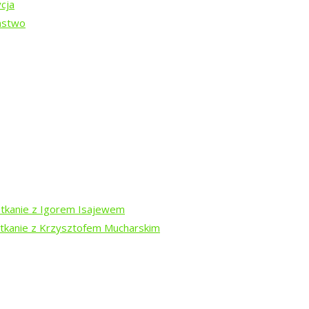
cja
ństwo
DARA
-13 sierpnia
otkanie z Igorem Isajewem
otkanie z Krzysztofem Mucharskim