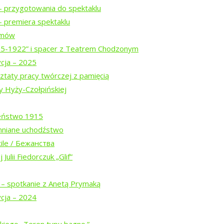
– przygotowania do spektaklu
 premiera spektaklu
ilmów
ogu „Tropinka”
15-1922” i spacer z Teatrem Chodzonym
ycja – 2025
ztaty pracy twórczej z pamięcią
y Hyży-Czołpińskiej
eństwo 1915
mniane uchodźstwo
ile / Бежанства
Julii Fiedorczuk „Glif”
Białowieskiej (2026)
 – spotkanie z Anetą Prymaką
ycja – 2024
w trasie