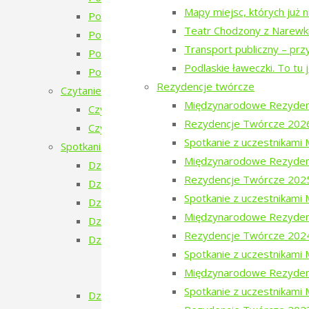
Mapy miejsc, których już 
Poezja w Puszczy – 4 edycja 2023 – zapowie
Teatr Chodzony z Narewk
Poezja w Puszczy – 3. edycja
Transport publiczny – prz
Poezja w Puszczy – 2. edycja
Podlaskie ławeczki. To tu 
Poezja w Puszczy i Bieżeństwo
Rezydencje twórcze
Czytanie Puszczy
Międzynarodowe Rezyden
Czytanie Puszczy (2025)
Rezydencje Twórcze 202
Czytanie Puszczy (2026)
Spotkanie z uczestnikam
Spotkania na Granicy
Międzynarodowe Rezyden
Dzień Ukraiński
Rezydencje Twórcze 202
Dzień Białoruski
Spotkanie z uczestnikam
Dzień Szwajcarski
Międzynarodowe Rezyden
Dzień Gruziński
Rezydencje Twórcze 202
Dzień Tatarski
Spotkanie z uczestnikam
Dzień Tatarski – spotkanie z Igorem Is
Międzynarodowe Rezyden
Dzien Tatarski – spotkanie z Krzysztof
Spotkanie z uczestnikami
Dzień Szwedzki