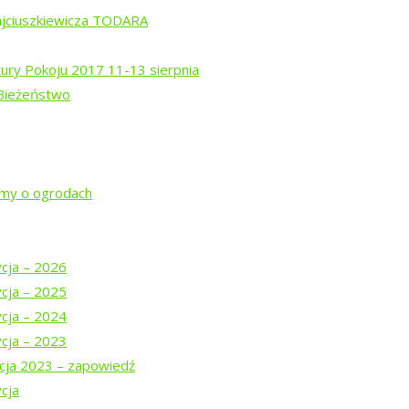
ajciuszkiewicza TODARA
a
tury Pokoju 2017 11-13 sierpnia
 Bieżeństwo
jmy o ogrodach
rem Isajewem
ysztofem Mucharskim
ycja – 2026
ycja – 2025
ycja – 2024
ycja – 2023
cja 2023 – zapowiedź
cja