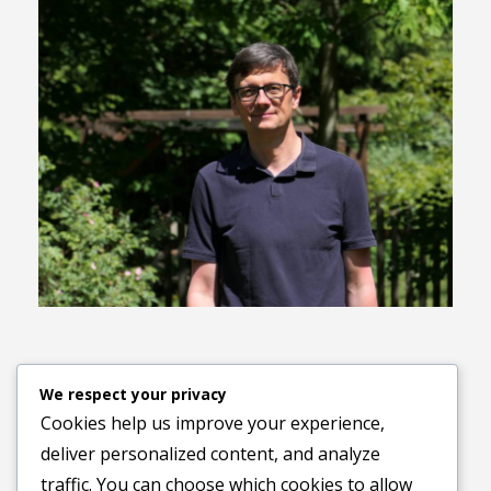
Previous image
Next image
We respect your privacy
Cookies help us improve your experience,
deliver personalized content, and analyze
traffic. You can choose which cookies to allow