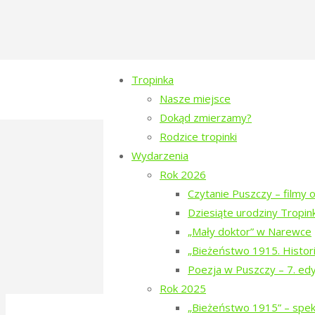
Tropinka
Nasze miejsce
Dokąd zmierzamy?
Rodzice tropinki
tropinka-2021-sasie
Wydarzenia
Rok 2026
Full
853 × 1280
pixels
80. Rocznica Za
Czytanie Puszczy – filmy o
size
Dziesiąte urodziny Tropink
Previous image
„Mały doktor” w Narewce
Next image
„Bieżeństwo 1915. Histori
Poezja w Puszczy – 7. ed
Rok 2025
©2016-2026 Stowarzyszenie na Rzecz Dial
„Bieżeństwo 1915” – spekt