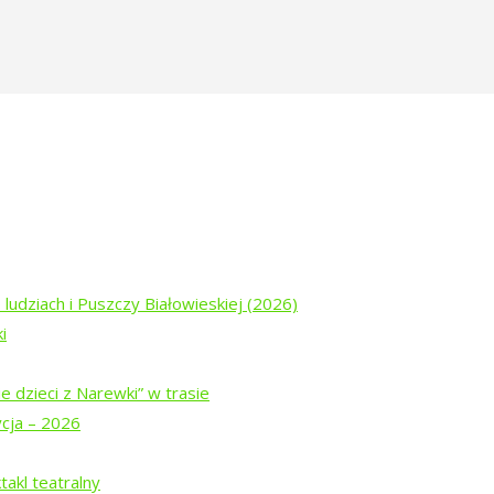
dzi-ktorych-juz-nie-ma-mogila-zablot
głady Żydów Narewkowskich
 ludziach i Puszczy Białowieskiej (2026)
i
e dzieci z Narewki” w trasie
ycja – 2026
ogu „Tropinka”
akl teatralny