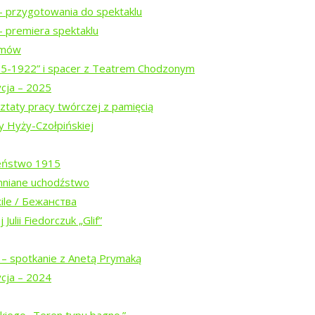
– przygotowania do spektaklu
 premiera spektaklu
ilmów
15-1922” i spacer z Teatrem Chodzonym
ycja – 2025
ztaty pracy twórczej z pamięcią
og-ins and consent preference adjustments. They do not store per
y Hyży-Czołpińskiej
eństwo 1915
l media, collecting feedback, and enabling third-party tools.
mniane uchodźstwo
ile / Бежанства
Julii Fiedorczuk „Glif”
 metrics like visitor count, bounce rate, and traffic sources.
 – spotkanie z Anetą Prymaką
ycja – 2024
revious visits and analyze the effectiveness of ad campaigns.