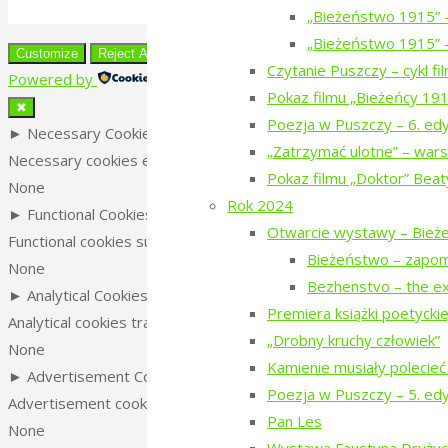
Polityka prywatności
„Bieżeństwo 1915” 
Back
„Bieżeństwo 1915” –
Customize
Reject All
Accept All
to
Czytanie Puszczy – cykl f
Powered by
Top
Pokaz filmu „Bieżeńcy 19
✖
Poezja w Puszczy – 6. ed
►
Necessary Cookies
Always Active
„Zatrzymać ulotne” – wars
Necessary cookies enable essential site features like secure l
Pokaz filmu „Doktor” Beat
None
Rok 2024
►
Functional Cookies
Remark
Otwarcie wystawy – Bież
Functional cookies support features like content sharing on socia
Bieżeństwo – zapo
None
Bezhenstvo – the ex
►
Analytical Cookies
Remark
Premiera książki poetyckiej 
Analytical cookies track visitor interactions, providing insights on
„Drobny kruchy człowiek”
None
Kamienie musiały polecieć
►
Advertisement Cookies
Remark
Poezja w Puszczy – 5. ed
Advertisement cookies deliver personalized ads based on your p
Pan Les
None