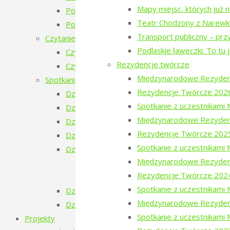
Mapy miejsc, których już 
Poezja w Puszczy – 2. edycja
Teatr Chodzony z Narewk
Poezja w Puszczy i Bieżeństwo
Transport publiczny – prz
Czytanie Puszczy
Podlaskie ławeczki. To tu 
Czytanie Puszczy (2025)
Rezydencje twórcze
Czytanie Puszczy (2026)
Międzynarodowe Rezyden
Spotkania na Granicy
Rezydencje Twórcze 202
Dzień Ukraiński
Spotkanie z uczestnikam
Dzień Białoruski
Międzynarodowe Rezyden
Dzień Szwajcarski
Rezydencje Twórcze 202
Dzień Gruziński
Spotkanie z uczestnikam
Dzień Tatarski
Międzynarodowe Rezyden
Dzień Tatarski – spotkanie z Igorem Is
Rezydencje Twórcze 202
Dzien Tatarski – spotkanie z Krzysztof
Spotkanie z uczestnikam
Dzień Szwedzki
Międzynarodowe Rezyden
Dzień Rosyjski
Spotkanie z uczestnikami
Projekty