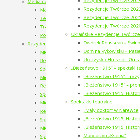
Rezydencje Twórcze 202
Media obywatelskie
Rezydencje Twórcze 202
Mapy miejsc, których już nie ma
Rezydencje Twórcze 202
Teatr Chodzony z Narewki
Rezydencje Twórcze 202
Transport publiczny – przyszłość czy wyklucze
Ukraińskie Rezydencje Twórcze
Podlaskie ławeczki. To tu jest magia Podlasia.
Dworek Rousseau – Świno
Rezydencje twórcze
Dom na Rykowisku – Pasie
Międzynarodowe Rezydencje Twórcze 2026
Uroczysko Hruszki – Grus
Rezydencje Twórcze 2026
„Bieżeństwo 1915” – spektakl t
Spotkanie z uczestnikami Międzynarodowych 
„Bieżeństwo 1915” – przy
Międzynarodowe Rezydencje Twórcze 2025
„Bieżeństwo 1915” – prem
Rezydencje Twórcze 2025
„Bieżeństwo 1915. Histori
Spotkanie z uczestnikami Międzynarodowych 
Spektakle teatralne
Międzynarodowe Rezydencje Twórcze 2024
„Mały doktor” w Narewce
Rezydencje Twórcze 2024
„Bieżeństwo 1915. Historie
Spotkanie z uczestnikami Międzynarodowych 
„Bieżeństwo 1915. Histori
Międzynarodowe Rezydencje Twórcze 2023
Monodram „Ksenia”
Spotkanie z uczestnikami Międzynarodowych R