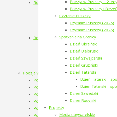
Poezja w Puszczy – 2. edy
Rok 2017
Poezja w Puszczy i Bieże
Koncert Zmiciera Wajciuszkiewicza TO
Czytanie Puszczy
Dzień Białoruski
Czytanie Puszczy (2025)
Białowieskie Dni Kultury Pokoju 2017 11
Czytanie Puszczy (2026)
Poezja w Puszczy i Bieżeństwo
Spotkania na Granicy
Rok 2016
Dzień Ukraiński
Inauguracja
Dzień Białoruski
Dzień Ukraiński
Dzień Szwajcarski
Warsztaty: Pamiętajmy o ogrodach
Dzień Gruziński
Monodram „Ksenia”
Dzień Tatarski
Poezja w Puszczy
Dzień Tatarski – sp
Poezja w Puszczy – 7. edycja – 2026
Dzien Tatarski – sp
Poezja w Puszczy – 6. edycja – 2025
Dzień Szwedzki
Poezja w Puszczy – 5. edycja – 2024
Dzień Rosyjski
Poezja w Puszczy – 4. edycja – 2023
Projekty
Poezja w Puszczy – 4 edycja 2023 – zapowie
Media obywatelskie
Poezja w Puszczy – 3. edycja