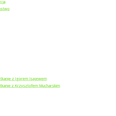
cja
ństwo
DARA
-13 sierpnia
otkanie z Igorem Isajewem
otkanie z Krzysztofem Mucharskim
dź