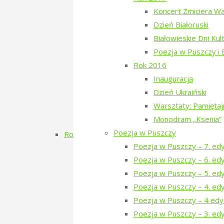
Koncert Zmiciera W
Narewka czyta Olgę Tokarczuk
Dzień Białoruski
Dzień Szwedzki
Białowieskie Dni Kul
Poezja w Puszczy – 3. edycja
Poezja w Puszczy i
RÓBMY SWOJE – Pasieki
Rok 2016
Dzień Tatarski
Inauguracja
Dzień Tatarski – spotkanie z Igo
Dzień Ukraiński
Dzien Tatarski – spotkanie z Krz
Warsztaty: Pamięta
18-19 maja „Chór przyjechał”
Monodram „Ksenia”
Zielony Kwiecień 2019
Poezja w Puszczy
Rok 2018
Poezja w Puszczy – 7. ed
Dzień Gruziński
Poezja w Puszczy – 6. ed
Zielony Listopad 2018
Poezja w Puszczy – 5. ed
Poezja w Puszczy – 2. edycja
Poezja w Puszczy – 4. ed
Porządkowanie kirkutu
Poezja w Puszczy – 4 edy
Dzień Szwajcarski
Poezja w Puszczy – 3. edy
Zielony Kwiecień