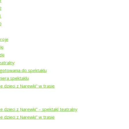
3
2
1
0
nie?
roje
ki
zki
eatralny
Rezydencji Twórczych 2026
gotowania do spektaklu
iera spektaklu
e dzieci z Narewki” w trasie
Rezydencji Twórczych 2025
 dzieci z Narewki” ⁠–⁠ spektakl teatralny
Rezydencji Twórczych 2024
e dzieci z Narewki” w trasie
ezydencji Twórczych w Puszczy Białowieskiej 2023