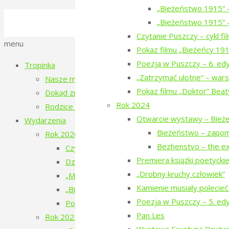
„Bieżeństwo 1915” 
©2016-2026 Stowarzyszenie na Rzecz Dial
„Bieżeństwo 1915” –
Polityka prywatności
Czytanie Puszczy – cykl f
Back
menu
Pokaz filmu „Bieżeńcy 19
to
Poezja w Puszczy – 6. ed
Tropinka
Top
„Zatrzymać ulotne” – wars
Nasze miejsce
Pokaz filmu „Doktor” Beat
Dokąd zmierzamy?
Rok 2024
Rodzice tropinki
Otwarcie wystawy – Bież
Wydarzenia
Bieżeństwo – zapo
Rok 2026
Bezhenstvo – the ex
Czytanie Puszczy – filmy o ludziach i Puszczy 
Premiera książki poetyckiej 
Dziesiąte urodziny Tropinki
„Drobny kruchy człowiek”
„Mały doktor” w Narewce
Kamienie musiały polecieć
„Bieżeństwo 1915. Historie dzieci z Narewki” 
Poezja w Puszczy – 5. ed
Poezja w Puszczy – 7. edycja – 2026
Pan Les
Rok 2025