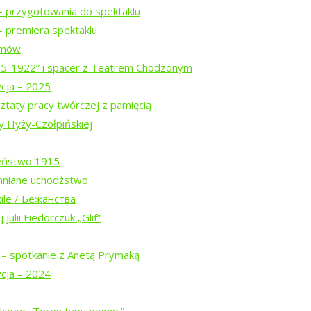
– przygotowania do spektaklu
ogu „Tropinka”
 premiera spektaklu
ilmów
15-1922” i spacer z Teatrem Chodzonym
ycja – 2025
ztaty pracy twórczej z pamięcią
y Hyży-Czołpińskiej
eństwo 1915
mniane uchodźstwo
ile / Бежанства
Białowieskiej (2026)
Julii Fiedorczuk „Glif”
 – spotkanie z Anetą Prymaką
w trasie
ycja – 2024