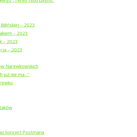
iego „Teren typu bagno.”
spektaklu
u
Bilińskiej – 2023
akiem – 2023
z Teatrem Chodzonym
uk – 2023
ycja – 2023
j z pamięcią
dów Narewkowskich
h już nie ma…”
arewko
”
Ptaków
ą Prymaką
raz koncert Postmana