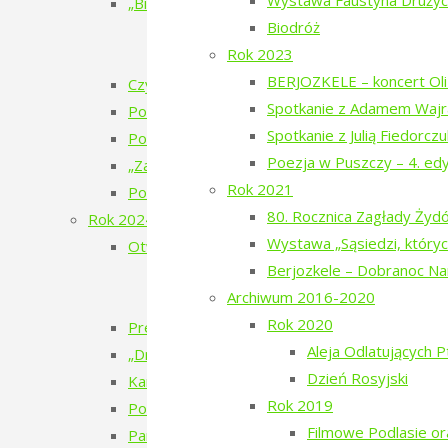
Wystawa Faustyna Drużyck
„Bieżeństwo 1915” – spektakl teatralny
Biodróż
„Bieżeństwo 1915” – przygotowania do 
Rok 2023
„Bieżeństwo 1915” – premiera spektakl
BERJOZKELE – koncert Oli 
Czytanie Puszczy – cykl filmów
Spotkanie z Adamem Wajr
Pokaz filmu „Bieżeńcy 1915-1922” i spacer 
Spotkanie z Julią Fiedorcz
Poezja w Puszczy – 6. edycja – 2025
Poezja w Puszczy – 4. ed
„Zatrzymać ulotne” – warsztaty pracy twórcze
Rok 2021
Pokaz filmu „Doktor” Beaty Hyży-Czołpińskiej
80. Rocznica Zagłady Ży
Rok 2024
Wystawa „Sąsiedzi, któryc
Otwarcie wystawy – Bieżeństwo 1915
Berjozkele – Dobranoc N
Bieżeństwo – zapomniane uchodźstwo
Archiwum 2016-2020
Bezhenstvo – the exile / Бежанства
Rok 2020
Premiera książki poetyckiej Julii Fiedorczuk „Glif
Aleja Odlatujących 
„Drobny kruchy człowiek”
Dzień Rosyjski
Kamienie musiały polecieć – spotkanie z Anet
Rok 2019
Poezja w Puszczy – 5. edycja – 2024
Filmowe Podlasie o
Pan Les