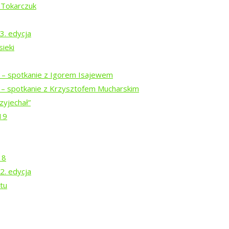
 Tokarczuk
agno.”
3. edycja
ieki
i – spotkanie z Igorem Isajewem
i – spotkanie z Krzysztofem Mucharskim
zyjechał”
19
18
2. edycja
tu
a