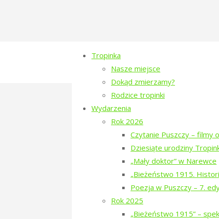
Tropinka
Nasze miejsce
Dokąd zmierzamy?
Rodzice tropinki
tropinka-miedzynar
Wydarzenia
Rok 2026
natalia-belczenko-1
Czytanie Puszczy – filmy o
Dziesiąte urodziny Tropink
Full
1280 × 960
pixels
Spotkanie w Gale
„Mały doktor” w Narewce
size
„Bieżeństwo 1915. Histori
Previous image
Poezja w Puszczy – 7. ed
Next image
Rok 2025
„Bieżeństwo 1915” – spekt