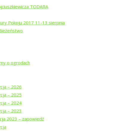
ajciuszkiewicza TODARA
tury Pokoju 2017 11-13 sierpnia
 Bieżeństwo
rem Isajewem
ysztofem Mucharskim
jmy o ogrodach
ycja – 2026
ycja – 2025
ycja – 2024
ycja – 2023
cja 2023 – zapowiedź
cja