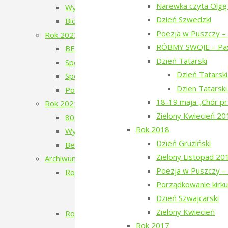
Narewka czyta Olgę
Wystawa Faustyna Drużyckiego „Teren typu b
Dzień Szwedzki
Biodróż
Poezja w Puszczy – 
Rok 2023
RÓBMY SWOJE – Pas
BERJOZKELE – koncert Oli Bilińskiej – 2023
Dzień Tatarski
Spotkanie z Adamem Wajrakiem – 2023
Dzień Tatarsk
Spotkanie z Julią Fiedorczuk – 2023
Dzien Tatarsk
Poezja w Puszczy – 4. edycja – 2023
18-19 maja „Chór pr
Rok 2021
Zielony Kwiecień 20
80. Rocznica Zagłady Żydów Narewkowskich
Rok 2018
Wystawa „Sąsiedzi, których już nie ma…”
Dzień Gruziński
Berjozkele – Dobranoc Narewko
Zielony Listopad 20
Archiwum 2016-2020
Poezja w Puszczy – 
Rok 2020
Porządkowanie kirku
Aleja Odlatujących Ptaków
Dzień Szwajcarski
Dzień Rosyjski
Zielony Kwiecień
Rok 2019
Rok 2017
Filmowe Podlasie oraz koncert Postman