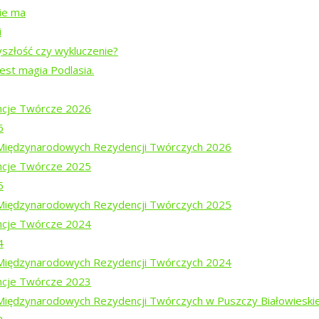
nie ma
i
yszłość czy wykluczenie?
jest magia Podlasia.
cje Twórcze 2026
6
i Międzynarodowych Rezydencji Twórczych 2026
cje Twórcze 2025
5
i Międzynarodowych Rezydencji Twórczych 2025
cje Twórcze 2024
ajewem
4
em Mucharskim
i Międzynarodowych Rezydencji Twórczych 2024
cje Twórcze 2023
 Międzynarodowych Rezydencji Twórczych w Puszczy Białowieski