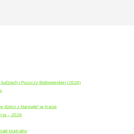
odowe-rezydencje-tworcze-2023-space
 ludziach i Puszczy Białowieskiej (2026)
i
rii Narewka z uczestnikami Międzynarodowych Rezydencji Twórcz
e dzieci z Narewki” w trasie
ycja – 2026
akl teatralny