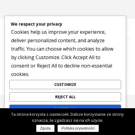
We respect your privacy
Cookies help us improve your experience,
deliver personalized content, and analyze
©2016-2026 Stowarzyszenie na Rzecz Dialogu „Tropinka”
traffic. You can choose which cookies to allow
Polityka prywatności
by clicking
Customize
. Click
Accept All
to
consent or
Reject All
to decline non-essential
POWERED BY
SEPTERA
&
WORDPRESS.
cookies.
CUSTOMIZE
REJECT ALL
ACCEPT ALL
Ta strona korzysta z ciasteczek. Dalsze korzystanie ze strony
oznacza, że zgadzasz się na ich użycie.
Powered by
Zgoda
Polityka prywatności